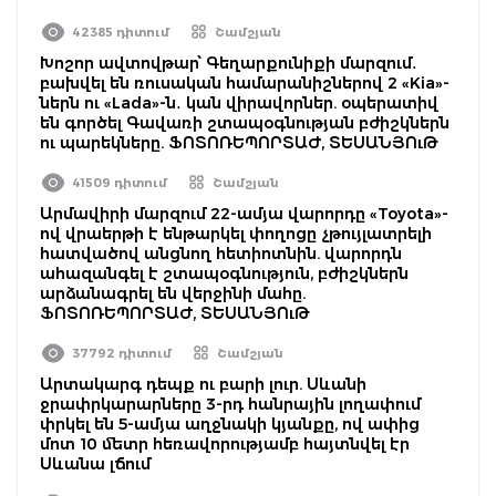
42385 դիտում
Շամշյան
Խոշոր ավտովթար՝ Գեղարքունիքի մարզում․
բախվել են ռուսական համարանիշներով 2 «Kia»-
ներն ու «Lada»-ն․ կան վիրավորներ. օպերատիվ
են գործել Գավառի շտապօգնության բժիշկներն
ու պարեկները. ՖՈՏՈՌԵՊՈՐՏԱԺ, ՏԵՍԱՆՅՈւԹ
41509 դիտում
Շամշյան
Արմավիրի մարզում 22-ամյա վարորդը «Toyota»-
ով վրաերթի է ենթարկել փողոցը չթույլատրելի
հատվածով անցնող հետիոտնին. վարորդն
ահազանգել է շտապօգնություն, բժիշկներն
արձանագրել են վերջինի մահը.
ՖՈՏՈՌԵՊՈՐՏԱԺ, ՏԵՍԱՆՅՈւԹ
37792 դիտում
Շամշյան
Արտակարգ դեպք ու բարի լուր. Սևանի
ջրափրկարարները 3-րդ հանրային լողափում
փրկել են 5-ամյա աղջնակի կյանքը, ով ափից
մոտ 10 մետր հեռավորությամբ հայտնվել էր
Սևանա լճում