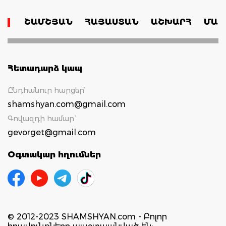
ՇԱՄՇՅԱՆ
ՀԱՅԱՍՏԱՆ
ԱՇԽԱՐՀ
ՄԱՄ
Հետադարձ կապ
Ընդհանուր հարցեր՝
shamshyan.com@gmail.com
Գովազդի համար`
gevorget@gmail.com
Օգտակար հղումներ
© 2012-2023 SHAMSHYAN.com - Բոլոր