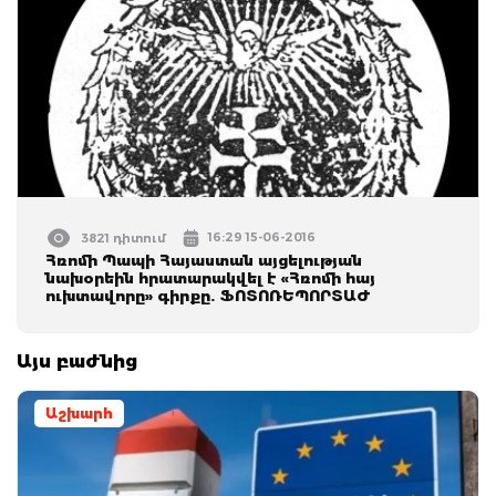
16:29 15-06-2016
3821 դիտում
Հռոմի Պապի Հայաստան այցելության
նախօրեին հրատարակվել է «Հռոմի հայ
ուխտավորը» գիրքը. ՖՈՏՈՌԵՊՈՐՏԱԺ
Այս բաժնից
Աշխարհ