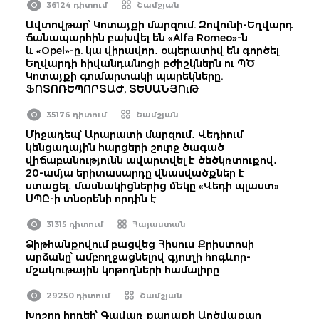
36124 դիտում
Շամշյան
Ավտովթար՝ Կոտայքի մարզում. Զովունի-Եղվարդ
ճանապարհին բախվել են «Alfa Romeo»-ն
և «Opel»-ը. կա վիրավոր․ օպերատիվ են գործել
Եղվարդի հիվանդանոցի բժիշկներն ու ՊԾ
Կոտայքի գումարտակի պարեկները.
ՖՈՏՈՌԵՊՈՐՏԱԺ, ՏԵՍԱՆՅՈւԹ
35176 դիտում
Շամշյան
Միջադեպ՝ Արարատի մարզում․ Վեդիում
կենցաղային հարցերի շուրջ ծագած
վիճաբանությունն ավարտվել է ծեծկռտուքով․
20-ամյա երիտասարդը վնասվածքներ է
ստացել․ մասնակիցներից մեկը «Վեդի պլաստ»
ՍՊԸ-ի տնօրենի որդին է
31315 դիտում
Հայաստան
Ձիթհանքովում բացվեց Հիսուս Քրիստոսի
արձանը՝ ամբողջացնելով գյուղի հոգևոր-
մշակութային կոթողների համալիրը
29250 դիտում
Շամշյան
Խոշոր հրդեհ՝ Գավառ քաղաքի Արծվաքար