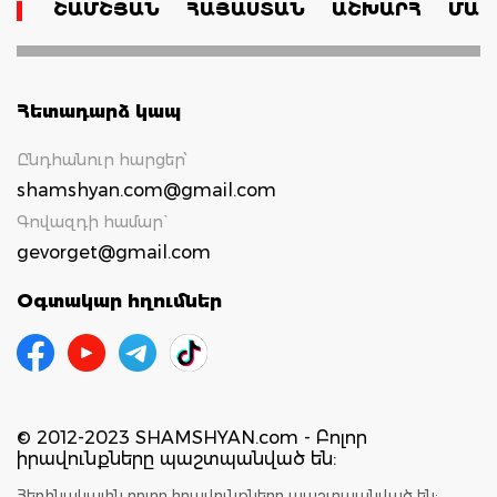
ՇԱՄՇՅԱՆ
ՀԱՅԱՍՏԱՆ
ԱՇԽԱՐՀ
ՄԱՄ
Հետադարձ կապ
Ընդհանուր հարցեր՝
shamshyan.com@gmail.com
Գովազդի համար`
gevorget@gmail.com
Օգտակար հղումներ
© 2012-2023 SHAMSHYAN.com - Բոլոր
իրավունքները պաշտպանված են:
Հեղինակային բոլոր իրավունքները պաշտպանված են: