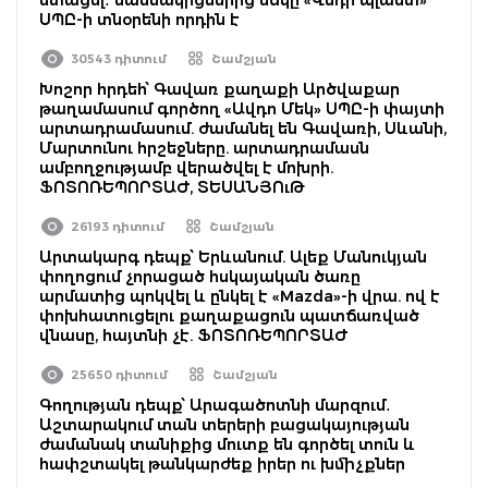
ՍՊԸ-ի տնօրենի որդին է
30543 դիտում
Շամշյան
Խոշոր հրդեհ՝ Գավառ քաղաքի Արծվաքար
թաղամասում գործող «Ավդո Մեկ» ՍՊԸ-ի փայտի
արտադրամասում. ժամանել են Գավառի, Սևանի,
Մարտունու հրշեջները. արտադրամասն
ամբողջությամբ վերածվել է մոխրի.
ՖՈՏՈՌԵՊՈՐՏԱԺ, ՏԵՍԱՆՅՈւԹ
26193 դիտում
Շամշյան
Արտակարգ դեպք՝ Երևանում. Ալեք Մանուկյան
փողոցում չորացած հսկայական ծառը
արմատից պոկվել և ընկել է «Mazda»-ի վրա. ով է
փոխհատուցելու քաղաքացուն պատճառված
վնասը, հայտնի չէ. ՖՈՏՈՌԵՊՈՐՏԱԺ
25650 դիտում
Շամշյան
Գողության դեպք՝ Արագածոտնի մարզում․
Աշտարակում տան տերերի բացակայության
ժամանակ տանիքից մուտք են գործել տուն և
հափշտակել թանկարժեք իրեր ու խմիչքներ