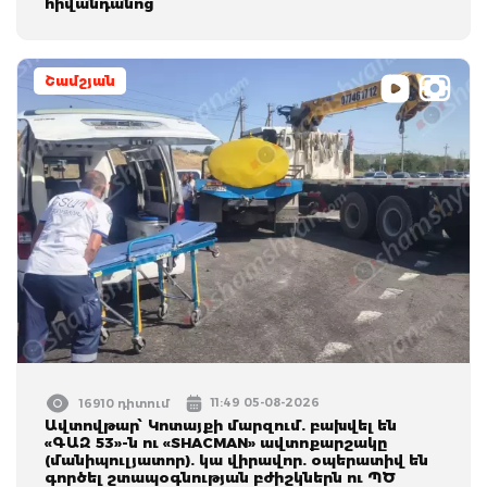
հիվանդանոց
Շամշյան
11:49 05-08-2026
16910 դիտում
Ավտովթար՝ Կոտայքի մարզում. բախվել են
«ԳԱԶ 53»-ն ու «SHACMAN» ավտոքարշակը
(մանիպուլյատոր). կա վիրավոր. օպերատիվ են
գործել շտապօգնության բժիշկներն ու ՊԾ