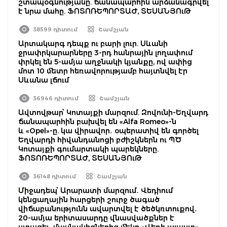
շտապօգնությանը. ճանապարհին արձանագրվել
է նրա մահը. ՖՈՏՈՌԵՊՈՐՏԱԺ, ՏԵՍԱՆՅՈւԹ
38599 դիտում
Շամշյան
Արտակարգ դեպք ու բարի լուր. Սևանի
ջրափրկարարները 3-րդ հանրային լողափում
փրկել են 5-ամյա աղջնակի կյանքը, ով ափից
մոտ 10 մետր հեռավորությամբ հայտնվել էր
Սևանա լճում
36946 դիտում
Շամշյան
Ավտովթար՝ Կոտայքի մարզում. Զովունի-Եղվարդ
ճանապարհին բախվել են «Alfa Romeo»-ն
և «Opel»-ը. կա վիրավոր․ օպերատիվ են գործել
Եղվարդի հիվանդանոցի բժիշկներն ու ՊԾ
Կոտայքի գումարտակի պարեկները.
ՖՈՏՈՌԵՊՈՐՏԱԺ, ՏԵՍԱՆՅՈւԹ
36148 դիտում
Շամշյան
Միջադեպ՝ Արարատի մարզում․ Վեդիում
կենցաղային հարցերի շուրջ ծագած
վիճաբանությունն ավարտվել է ծեծկռտուքով․
20-ամյա երիտասարդը վնասվածքներ է
ստացել․ մասնակիցներից մեկը «Վեդի պլաստ»