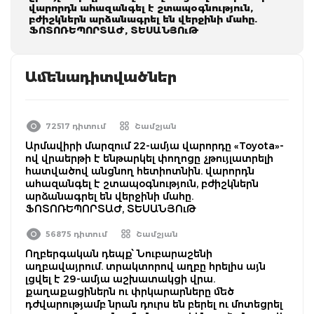
վարորդն ահազանգել է շտապօգնություն,
բժիշկներն արձանագրել են վերջինի մահը.
ՖՈՏՈՌԵՊՈՐՏԱԺ, ՏԵՍԱՆՅՈւԹ
Ամենադիտվածներ
72517 դիտում
Շամշյան
Արմավիրի մարզում 22-ամյա վարորդը «Toyota»-
ով վրաերթի է ենթարկել փողոցը չթույլատրելի
հատվածով անցնող հետիոտնին. վարորդն
ահազանգել է շտապօգնություն, բժիշկներն
արձանագրել են վերջինի մահը.
ՖՈՏՈՌԵՊՈՐՏԱԺ, ՏԵՍԱՆՅՈւԹ
56875 դիտում
Շամշյան
Ողբերգական դեպք՝ Նուբարաշենի
աղբավայրում. տրակտորով աղբը հրելիս այն
լցվել է 29-ամյա աշխատակցի վրա.
քաղաքացիներն ու փրկարարները մեծ
դժվարությամբ նրան դուրս են բերել ու մոտեցրել