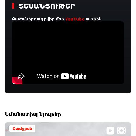
ՏԵՍԱՆՅՈՒԹԵՐ
Բաժանորդագրվիր մեր
YouTube
ալիքին
Նմանատիպ նյութեր
Շամշյան