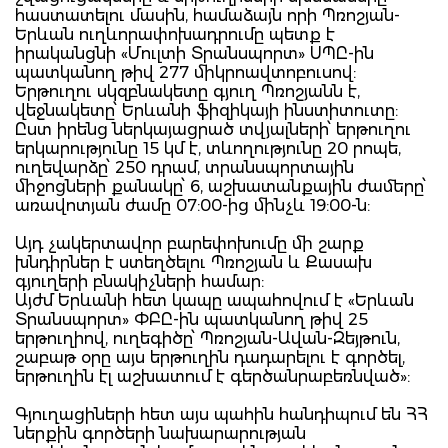
հաստատելու մասին, համաձայն որի Պռոշյան-
Երևան ուղևորափոխադրումը պետք է
իրականցնի «Մուլտի Տրանսպորտ» ՍՊԸ-ին
պատկանող թիվ 277 միկրոավտոբուսով:
Երթուղու սկզբնակետը գյուղ Պռոշյանն է,
վեջնակետը՝ Երևանի ֆիզիկայի ինստիտուտը:
Ըստ իրենց ներկայացրած տվյալների՝ երթուղու
երկարությունը 15 կմ է, տևողությունը 20 րոպե,
ուղեվարձը՝ 250 դրամ, տրանսպորտային
միջոցների քանակը՝ 6, աշխատանքային ժամերը՝
առավոտյան ժամը 07:00-ից մինչև 19:00-ն:
Այդ չակերտավոր բարեփոխումը մի շարք
խնդիրներ է ստեղծելու Պռոշյան և Քասախ
գյուղերի բնակիչների համար:
Այժմ Երևանի հետ կապը ապահովում է «Երևան
Տրանսպորտ» ՓԲԸ-ին պատկանող թիվ 25
երթուղիով, ուղեգիծը՝ Պռոշյան-Ավան-Զեյթուն,
շաբաթ օրը այս երթուղին դադարելու է գործել,
երթուղին էլ աշխատում է գերծանրաբեռնված»:
Գյուղացիների հետ այս պահին հանդիպում են ՀՀ
ներքին գործերի նախարարության