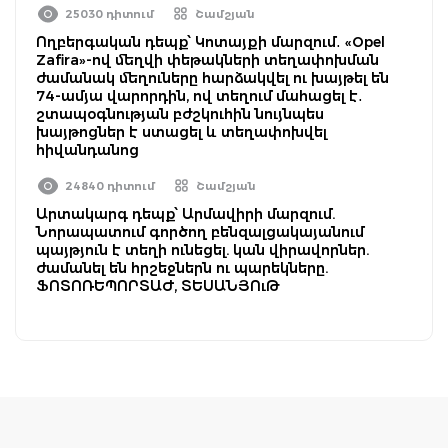
25030 դիտում
Շամշյան
Ողբերգական դեպք՝ Կոտայքի մարզում․ «Opel
Zafira»-ով մեղվի փեթակների տեղափոխման
ժամանակ մեղուները հարձակվել ու խայթել են
74-ամյա վարորդին, ով տեղում մահացել է․
շտապօգնության բժշկուհին նույնպես
խայթոցներ է ստացել և տեղափոխվել
հիվանդանոց
24840 դիտում
Շամշյան
Արտակարգ դեպք՝ Արմավիրի մարզում.
Նորապատում գործող բենզալցակայանում
պայթյուն է տեղի ունեցել. կան վիրավորներ.
ժամանել են հրշեջներն ու պարեկները.
ՖՈՏՈՌԵՊՈՐՏԱԺ, ՏԵՍԱՆՅՈւԹ