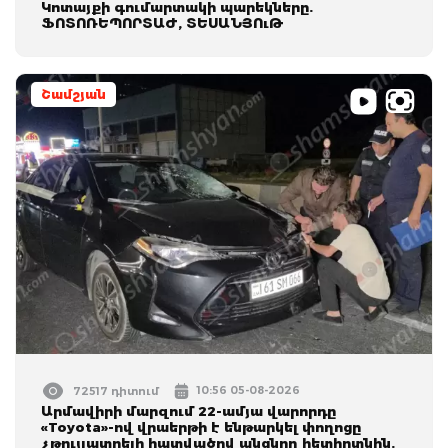
Կոտայքի գումարտակի պարեկները.
ՖՈՏՈՌԵՊՈՐՏԱԺ, ՏԵՍԱՆՅՈւԹ
Շամշյան
10:56 05-08-2026
72517 դիտում
Արմավիրի մարզում 22-ամյա վարորդը
«Toyota»-ով վրաերթի է ենթարկել փողոցը
չթույլատրելի հատվածով անցնող հետիոտնին.