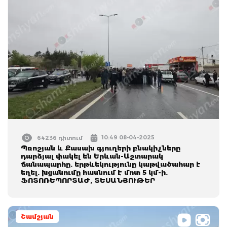
10:49 08-04-2025
64236 դիտում
Պռոշյան և Քասախ գյուղերի բնակիչները
դարձյալ փակել են Երևան-Աշտարակ
ճանապարհը. երթևեկությունը կաթվածահար է
եղել. խցանումը հասնում է մոտ 5 կմ-ի.
ՖՈՏՈՌԵՊՈՐՏԱԺ, ՏԵՍԱՆՅՈՒԹԵՐ
Շամշյան