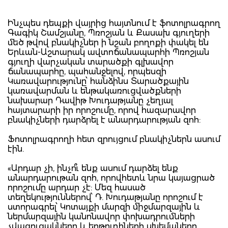
Ինչպես դեպքի վայրից հայտնում է ֆոտոլրագրող
Գագիկ Շամշյանը, Պռոշյան և Քասախ գյուղերի
մեծ թվով բնակիչներ ի նշան բողոքի փակել են
Երևան-Աշտարակ ավտոճանապարհի Պռոշյան
գյուղի վարչական տարածքի գլխավոր
ճանապարհը, պահանջելով, որպեսզի
Կառավարությունը՝ հանձինս Տարածքային
կառավարման և ենթակառուցվածքների
նախարար Դավիթ Խուդաթյանը չեղյալ
հայտարարի իր որոշումը, որով հազարավոր
բնակիչների դարձրել է անարդարության զոհ:
Ֆոտոլրագրողի հետ զրույցում բնակիչներն ասում
էին.
«Արդար չի, ինչո՞ւ ենք ասում դարձել ենք
անարդարութան զոհ, որովհետև նրա կայացրած
որոշումը արդար չէ: Մեզ հասած
տեղեկություններով՝ Դ. Խուդաթյանը որոշում է
ստորագրել՝ Կոտայքի մարզի միջմարզային և
ներմարզային կանոնավոր փոխադրումների
չվացուցակները և երթուղիների սխեմաները