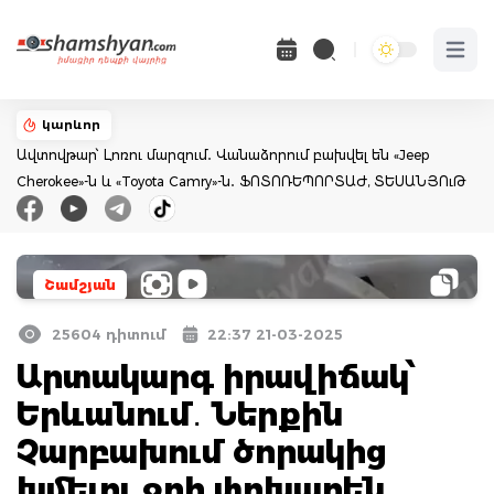
Open 
կարևոր
Ավտովթար՝ Լոռու մարզում․ Վանաձորում բախվել են «Jeep
Cherokee»-ն և «Toyota Camry»-ն․ ՖՈՏՈՌԵՊՈՐՏԱԺ, ՏԵՍԱՆՅՈւԹ
Շամշյան
25604 դիտում
22:37 21-03-2025
Արտակարգ իրավիճակ՝
Երևանում․ Ներքին
Չարբախում ծորակից
խմելու ջրի փոխարեն