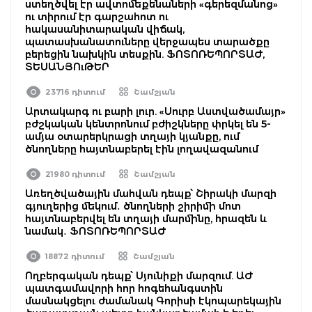
ստեղծվել էր ավտոմեքենաների «գերեզմանոց»
ու տիրում էր գարշահոտ ու
հակասանիտարական վիճակ,
պատասխանատուները վերջապես տարածքը
բերեցին նախկին տեսքին. ՖՈՏՈՌԵՊՈՐՏԱԺ,
ՏԵՍԱՆՅՈւԹԵՐ
23716 դիտում
Շամշյան
Արտակարգ ու բարի լուր. «Սուրբ Աստվածամայր»
բժշկական կենտրոնում բժիշկները փրկել են 5-
ամյա օտարերկրացի տղայի կյանքը, ում
ծնողները հայտնաբերել էին լողավազանում
21980 դիտում
Շամշյան
Առեղծվածային մահվան դեպք՝ Շիրակի մարզի
գյուղերից մեկում․ ծնողների շիրիմի մոտ
հայտնաբերվել են տղայի մարմինը, հրազեն և
նամակ․ ՖՈՏՈՌԵՊՈՐՏԱԺ
18872 դիտում
Շամշյան
Ողբերգական դեպք՝ Սյունիքի մարզում. ԱԺ
պատգամավորի հոր հոգեհանգստին
մասնակցելու ժամանակ Գորիսի էկոպարեկային