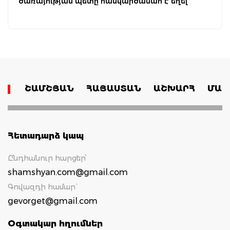
ծառայության պետը հանկարծամահ է եղել
ՇԱՄՇՅԱՆ
ՀԱՅԱՍՏԱՆ
ԱՇԽԱՐՀ
ՄԱՄ
Հետադարձ կապ
Ընդհանուր հարցեր՝
shamshyan.com@gmail.com
Գովազդի համար`
gevorget@gmail.com
Օգտակար հղումներ