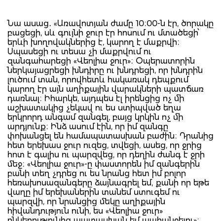
Նա ասաց․ «Առավոտյան ժամը 10։00-ն էր, ծորակը
բացեցի, սև գույնի ջուր էր հոսում ու մտածեցի՝
երևի խողովակներից է, կարող է մաքրվի։
Սպասեցի ու տեսա չի մաքրվում ու
զանգահարեցի «Վեոլիա ջուր»։ Օպերատորին
ներկայացրեցի խնդիրը ու խնդրեցի, որ խնդրին
լուծում տան, որովհետև հակառակ դեպքում
կարող էր այն աղիքային վարակների պատճառ
դառնալ։ Իհարկե, այդպես էլ իրենցից ոչ մի
աշխատակից չեկավ ու ես ստիպված եղա
երկրորդ անգամ զանգել, բայց կրկին ոչ մի
արդյունք։ Ինձ ասում էին, որ իմ զանգը
փոխանցել են համապատասխան բաժին։ Դրանից
հետ երեխաս ջուր ուզեց, տվեցի, ասեց, որ ջրից
հոտ է գալիս ու պարզվեց, որ դեղին ժանգ է ջրի
մեջ։ «Վեոլիա ջուր»-ը փաստորեն իմ զանգերին
բանի տեղ չդրեց ու ես նրանց հետ իմ բոլոր
հեռախոսազանգերը ձայնագրել եմ, քանի որ եթե
վաղը իմ երեխաներին տանեմ ստուգեմ ու
պարզվի, որ նրանցից մեկը աղիքային
հիվանդություն ունի, ես «Վեոլիա ջուր»
ընկերությունից պատասխան եմ պահանջելու»։