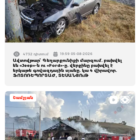
19:59 05-08-2026
4732 դիտում
Ավտովթար՝ Գեղարքունիքի մարզում. բախվել
են «Jeep»-ն ու «Ford»-ը. վերջինը բախվել է
երկաթե գովազդային սյանը. կա 4 վիրավոր.
ՖՈՏՈՌԵՊՈՐՏԱԺ, ՏԵՍԱՆՅՈւԹ
Շամշյան