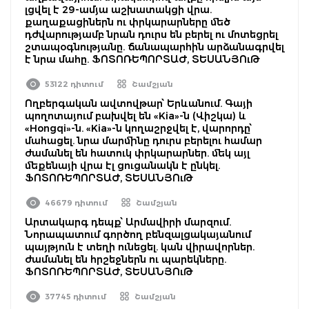
լցվել է 29-ամյա աշխատակցի վրա.
քաղաքացիներն ու փրկարարները մեծ
դժվարությամբ նրան դուրս են բերել ու մոտեցրել
շտապօգնությանը. ճանապարհին արձանագրվել
է նրա մահը. ՖՈՏՈՌԵՊՈՐՏԱԺ, ՏԵՍԱՆՅՈւԹ
53122 դիտում
Շամշյան
Ողբերգական ավտովթար՝ Երևանում. Գայի
պողոտայում բախվել են «Kia»-ն (Վիշկա) և
«Hongqi»-ն. «Kia»-ն կողաշրջվել է, վարորդը՝
մահացել. նրա մարմինը դուրս բերելու համար
ժամանել են հատուկ փրկարարներ. մեկ այլ
մեքենայի վրա էլ ցուցանակն է ընկել.
ՖՈՏՈՌԵՊՈՐՏԱԺ, ՏԵՍԱՆՅՈւԹ
46679 դիտում
Շամշյան
Արտակարգ դեպք՝ Արմավիրի մարզում.
Նորապատում գործող բենզալցակայանում
պայթյուն է տեղի ունեցել. կան վիրավորներ.
ժամանել են հրշեջներն ու պարեկները.
ՖՈՏՈՌԵՊՈՐՏԱԺ, ՏԵՍԱՆՅՈւԹ
37745 դիտում
Շամշյան