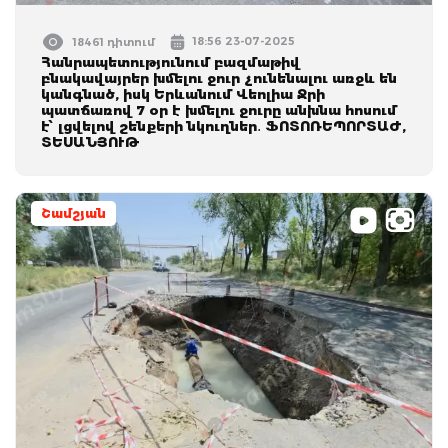
18:56 23-07-2025
18461 դիտում
Հանրապետությունում բազմաթիվ
բնակավայրեր խմելու ջուր չունենալու առջև են
կանգնած, իսկ Երևանում Վեոլիա Ջրի
պատճառով 7 օր է խմելու ջուրը անխնա հոսում
է՝ լցվելով շենքերի նկուղներ․ ՖՈՏՈՌԵՊՈՐՏԱԺ,
ՏԵՍԱՆՅՈՒԹ
Շամշյան