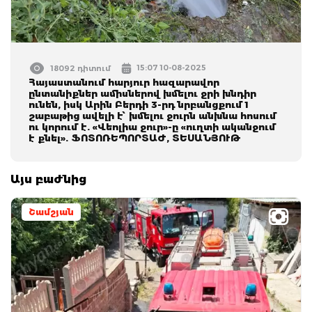
15:07 10-08-2025
18092 դիտում
Հայաստանում հարյուր հազարավոր
ընտանիքներ ամիսներով խմելու ջրի խնդիր
ունեն, իսկ Արին Բերդի 3-րդ նրբանցքում 1
շաբաթից ավելի է՝ խմելու ջուրն անխնա հոսում
ու կորում է. «Վեոլիա ջուր»-ը «ուղտի ականջում
է քնել». ՖՈՏՈՌԵՊՈՐՏԱԺ, ՏԵՍԱՆՅՈՒԹ
Այս բաժնից
Շամշյան