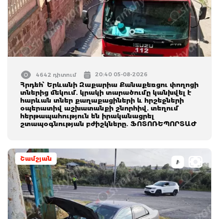
20:40 05-08-2026
4642 դիտում
Հրդեհ՝ Երևանի Զաքարիա Քանաքեռցու փողոցի
տներից մեկում. կրակի տարածումը կանխվել է
հարևան տներ քաղաքացիների և հրշեջների
օպերատիվ աշխատանքի շնորհիվ. տեղում
հերթապահություն են իրականացրել
շտապօգնության բժիշկները. ՖՈՏՈՌԵՊՈՐՏԱԺ
Շամշյան