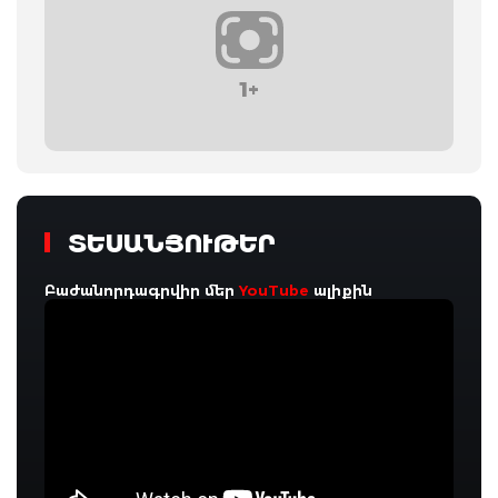
1+
ՏԵՍԱՆՅՈՒԹԵՐ
Բաժանորդագրվիր մեր
YouTube
ալիքին