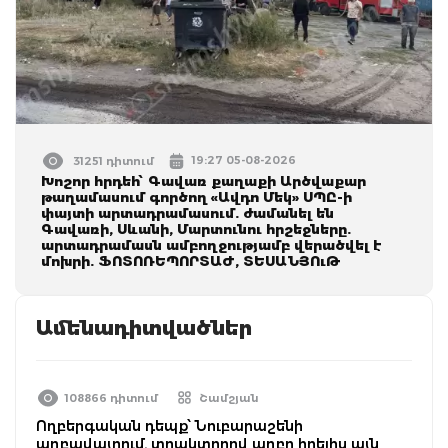
19:27 05-08-2026
31251 դիտում
Խոշոր հրդեհ՝ Գավառ քաղաքի Արծվաքար
թաղամասում գործող «Ավդո Մեկ» ՍՊԸ-ի
փայտի արտադրամասում. ժամանել են
Գավառի, Սևանի, Մարտունու հրշեջները.
արտադրամասն ամբողջությամբ վերածվել է
մոխրի. ՖՈՏՈՌԵՊՈՐՏԱԺ, ՏԵՍԱՆՅՈւԹ
Ամենադիտվածներ
108866 դիտում
Շամշյան
Ողբերգական դեպք՝ Նուբարաշենի
աղբավայրում. տրակտորով աղբը հրելիս այն