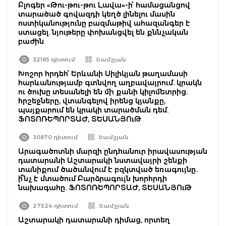
Բլոգեր «Թու-թու-թու Լավա»-ի՝ համացանցով
տարածած գովազդի կեղծ լինելու մասին
ոստիկանությունը բազմաթիվ ահազանգեր է
ստացել. նյութերը փոխանցվել են քննչական
բաժին
32185 դիտում
Շամշյան
Խոշոր հրդեհ՝ Երևանի Սիլիկյան թաղամասի
հարևանությամբ գտնվող աղբավայրում. կրակն
ու ծուխը տեսանելի են մի քանի կիլոմետրից.
հրշեջները, վտանգելով իրենց կյանքը,
պայքարում են կրակի տարածման դեմ.
ՖՈՏՈՌԵՊՈՐՏԱԺ, ՏԵՍԱՆՅՈւԹ
30870 դիտում
Շամշյան
Արագածոտնի մարզի ընդհանուր իրավասության
դատարանի Աշտարակի նստավայրի շենքի
տանիքում ծածանվում է բզկտված եռագույնը․
ի՞նչ է մտածում Բարձրագույն խորհրդի
նախագահը. ՖՈՏՈՌԵՊՈՐՏԱԺ, ՏԵՍԱՆՅՈւԹ
27524 դիտում
Շամշյան
Աշտարակի դատարանի դիմաց, որտեղ