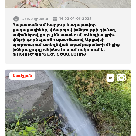
16:02 04-08-2025
45160 դիտում
Հայաստանում հարյուր հազարավոր
քաղաքացիներ, վճարելով խմելու ջրի դիմաց,
ամիսներով ջուր չեն ստանում, «Վեոլիա ջրի»
փնթի գործելաոճի պատճառով Արցախի
պողոտայում ստեղծված «դամբարան»-ի միջից
խմելու ջուրը անխնա հոսում ու կորում է.
ՖՈՏՈՌԵՊՈՐՏԱԺ, ՏԵՍԱՆՅՈՒԹ
Շամշյան