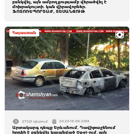
բռնկվել, այն ամբողջությամբ վերածվել է
մոխրակույտի. կան վիրավորներ.
ՖՈՏՈՌԵՊՈՐՏԱԺ, ՏԵՍԱՆՅՈՒԹ
Հայաստան
20:20 19-09-2018
27321 դիտում
Արտակարգ դեպք Երևանում. Դավիթաշենում
հրդեհ է բռնկվել կայանված Opel-ում. այն