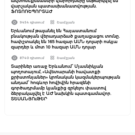
ավտոմեքենաների վարորդները ենթարկվել են
վարչական պատասխանատվության.
ՖՈՏՈՌԵՊՈՐՏԱԺ
9454 դիտում
Շամշյան
Երևանում թալանել են Հայաստանում
բնակության վերադարձած քաղաքացու տունը․
հափշտակել են 165 հազար ԱՄՆ դոլարի ոսկյա
զարդեր և մոտ 10 հազար ԱՄՆ դոլար
8740 դիտում
Շամշյան
Տարիներ առաջ Երևանում՝ Մյասնիկյան
պողոտայում, «Ավետարանի հավատքի
քրիստոնյաներ» կրոնական կազմակերպության
անդամ՝ հոգևոր հովիվին հրազենի
գործադրմամբ կյանքից զրկելու փաստով
ձերբակալվել է ԱԺ նախկին պատգամավոր.
ՏԵՍԱՆՅՈւԹԵՐ