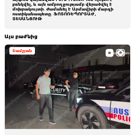
բռնկվել, և այն ամբողջությամբ վերածվել է
մոխրակույտի․ ժամանել է Արմավիրի մարզի
ոստիկանապետը․ ՖՈՏՈՌԵՊՈՐՏԱԺ,
ՏԵՍԱՆՅՈՒԹ
Այս բաժնից
Շամշյան