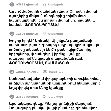
43852 դիտում
Շամշյան
Առեղծվածային մահվան դեպք՝ Շիրակի մարզի
գյուղերից մեկում․ ծնողների շիրիմի մոտ
հայտնաբերվել են տղայի մարմինը, հրազեն և
նամակ․ ՖՈՏՈՌԵՊՈՐՏԱԺ
32803 դիտում
Շամշյան
Խոշոր հրդեհ՝ Երևանի Սիլիկյան թաղամասի
հարևանությամբ գտնվող աղբավայրում. կրակն
ու ծուխը տեսանելի են մի քանի կիլոմետրից.
հրշեջները, վտանգելով իրենց կյանքը,
պայքարում են կրակի տարածման դեմ.
ՖՈՏՈՌԵՊՈՐՏԱԺ, ՏԵՍԱՆՅՈւԹ
30066 դիտում
Շամշյան
Ստեփանավանում փրկարարների պրոֆեսիոնալ
ու ճիշտ աշխատանքի արդյունքում հնարավոր է
եղել փրկել ռուս կնոջ կյանքը
23897 դիտում
Շամշյան
Արտակարգ դեպք՝ Գեղարքունիքի մարզում.
Ծովազարդ բնակավայրի բնակիչը գետնափոր