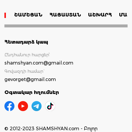
ՇԱՄՇՅԱՆ
ՀԱՅԱՍՏԱՆ
ԱՇԽԱՐՀ
ՄԱՄ
Հետադարձ կապ
Ընդհանուր հարցեր՝
shamshyan.com@gmail.com
Գովազդի համար`
gevorget@gmail.com
Օգտակար հղումներ
© 2012-2023 SHAMSHYAN.com - Բոլոր