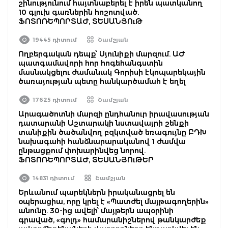
շինությունում հայտնաբերել է իրեն պատկանող
10 գլուխ գառներին հոշոտված.
ՖՈՏՈՌԵՊՈՐՏԱԺ, ՏԵՍԱՆՅՈւԹ
19445 դիտում
Շամշյան
Ողբերգական դեպք՝ Սյունիքի մարզում. ԱԺ
պատգամավորի հոր հոգեհանգստին
մասնակցելու ժամանակ Գորիսի էկոպարեկային
ծառայության պետը հանկարծամահ է եղել
17625 դիտում
Շամշյան
Արագածոտնի մարզի ընդհանուր իրավասության
դատարանի Աշտարակի նստավայրի շենքի
տանիքին ծածանվող բզկտված եռագույնը ԲԴԽ
նախագահի հանձնարարականով 1 ժամվա
ընթացքում փոխարինվեց նորով.
ՖՈՏՈՌԵՊՈՐՏԱԺ, ՏԵՍԱՆՅՈւԹԵՐ
14831 դիտում
Շամշյան
Երևանում պարեկներն իրականացրել են
օպերացիա, որը կրել է «Պատժել մայթագողերին»
անունը. 30-ից ավելի՝ մայթերն ապօրինի
գրաված, «գոլդ» համարանիշներով թանկարժեք