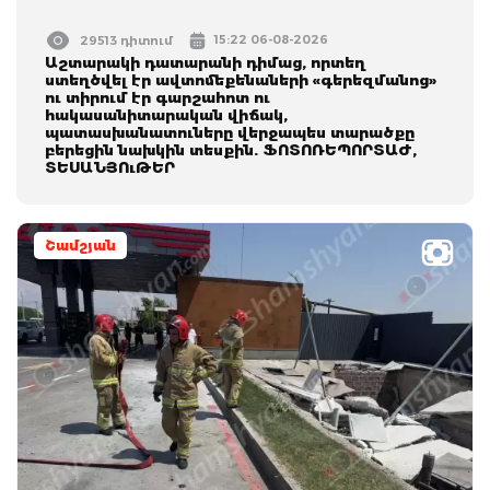
15:22 06-08-2026
29513 դիտում
Աշտարակի դատարանի դիմաց, որտեղ
ստեղծվել էր ավտոմեքենաների «գերեզմանոց»
ու տիրում էր գարշահոտ ու
հակասանիտարական վիճակ,
պատասխանատուները վերջապես տարածքը
բերեցին նախկին տեսքին. ՖՈՏՈՌԵՊՈՐՏԱԺ,
ՏԵՍԱՆՅՈւԹԵՐ
Շամշյան