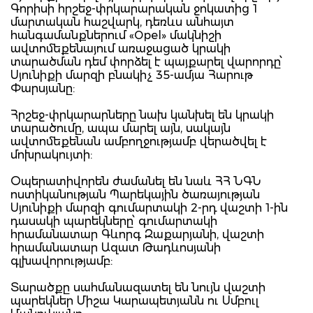
Գորիսի հրշեջ-փրկարարական ջոկատից 1
մարտական հաշվարկ, դեռևս անհայտ
հանգամանքներում «Opel» մակնիշի
ավտոմեքենայում առաջացած կրակի
տարածման դեմ փորձել է պայքարել վարորդը՝
Սյունիքի մարզի բնակիչ 35-ամյա Հարութ
Փարսյանը:
Հրշեջ-փրկարարները նախ կանխել են կրակի
տարածումը, ապա մարել այն, սակայն
ավտոմեքենան ամբողջությամբ վերածվել է
մոխրակույտի:
Օպերատիվորեն ժամանել են նաև ՀՀ ՆԳՆ
ոստիկանության Պարեկային ծառայության
Սյունիքի մարզի գումարտակի 2-րդ վաշտի 1-ին
դասակի պարեկները՝ գումարտակի
հրամանատար Գևորգ Զաքարյանի, վաշտի
հրամանատար Ազատ Թադևոսյանի
գլխավորությամբ:
Տարածքը սահմանազատել են նույն վաշտի
պարեկներ Միշա Կարապետյանն ու Սմբուլ