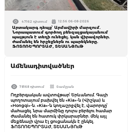
12:56 06-08-2026
47162 դիտում
Արտակարգ դեպք՝ Արմավիրի մարզում.
Նորապատում գործող բենզալցակայանում
պայթյուն է տեղի ունեցել. կան վիրավորներ.
ժամանել են հրշեջներն ու պարեկները.
ՖՈՏՈՌԵՊՈՐՏԱԺ, ՏԵՍԱՆՅՈւԹ
Ամենադիտվածներ
78168 դիտում
Շամշյան
Ողբերգական ավտովթար՝ Երևանում. Գայի
պողոտայում բախվել են «Kia»-ն (Վիշկա) և
«Hongqi»-ն. «Kia»-ն կողաշրջվել է, վարորդը՝
մահացել. նրա մարմինը դուրս բերելու համար
ժամանել են հատուկ փրկարարներ. մեկ այլ
մեքենայի վրա էլ ցուցանակն է ընկել.
ՖՈՏՈՌԵՊՈՐՏԱԺ, ՏԵՍԱՆՅՈւԹ