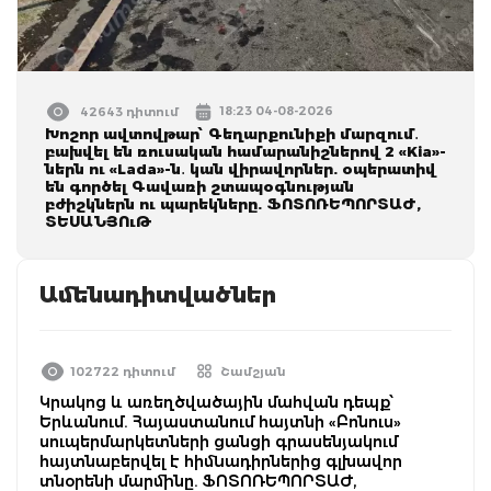
18:23 04-08-2026
42643 դիտում
Խոշոր ավտովթար՝ Գեղարքունիքի մարզում․
բախվել են ռուսական համարանիշներով 2 «Kia»-
ներն ու «Lada»-ն․ կան վիրավորներ. օպերատիվ
են գործել Գավառի շտապօգնության
բժիշկներն ու պարեկները. ՖՈՏՈՌԵՊՈՐՏԱԺ,
ՏԵՍԱՆՅՈւԹ
Ամենադիտվածներ
102722 դիտում
Շամշյան
Կրակոց և առեղծվածային մահվան դեպք՝
Երևանում. Հայաստանում հայտնի «Բոնուս»
սուպերմարկետների ցանցի գրասենյակում
հայտնաբերվել է հիմնադիրներից գլխավոր
տնօրենի մարմինը. ՖՈՏՈՌԵՊՈՐՏԱԺ,