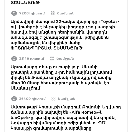
ՏԵՍԱՆՅՈւԹ
72001 դիտում
Շամշյան
Արմավիրի մարզում 22-ամյա վարորդը «Toyota»-
ով վրաերթի է ենթարկել փողոցը չթույլատրելի
հատվածով անցնող հետիոտնին. վարորդն
ահազանգել է շտապօգնություն, բժիշկներն
արձանագրել են վերջինի մահը.
ՖՈՏՈՌԵՊՈՐՏԱԺ, ՏԵՍԱՆՅՈւԹ
38149 դիտում
Շամշյան
Արտակարգ դեպք ու բարի լուր. Սևանի
ջրափրկարարները 3-րդ հանրային լողափում
փրկել են 5-ամյա աղջնակի կյանքը, ով ափից
մոտ 10 մետր հեռավորությամբ հայտնվել էր
Սևանա լճում
36400 դիտում
Շամշյան
Ավտովթար՝ Կոտայքի մարզում. Զովունի-Եղվարդ
ճանապարհին բախվել են «Alfa Romeo»-ն
և «Opel»-ը. կա վիրավոր․ օպերատիվ են գործել
Եղվարդի հիվանդանոցի բժիշկներն ու ՊԾ
Կոտայքի գումարտակի պարեկները.