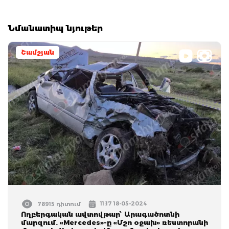
Նմանատիպ նյութեր
Շամշյան
11:17 18-05-2024
78915 դիտում
Ողբերգական ավտովթար՝ Արագածոտնի
մարզում. «Mercedes»-ը «Մշո օջախ» ռեստորանի