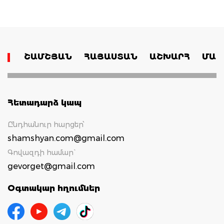
ՇԱՄՇՅԱՆ
ՀԱՅԱՍՏԱՆ
ԱՇԽԱՐՀ
ՄԱՄ
Հետադարձ կապ
Ընդհանուր հարցեր՝
shamshyan.com@gmail.com
Գովազդի համար`
gevorget@gmail.com
Օգտակար հղումներ