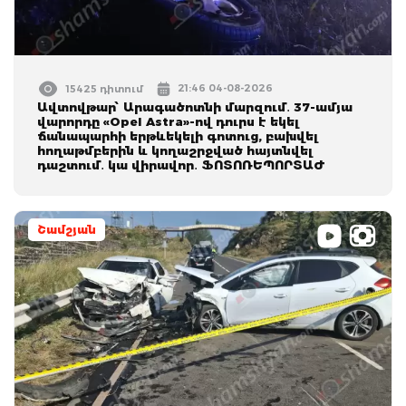
21:46 04-08-2026
15425 դիտում
Ավտովթար՝ Արագածոտնի մարզում․ 37-ամյա
վարորդը «Opel Astra»-ով դուրս է եկել
ճանապարհի երթևեկելի գոտուց, բախվել
հողաթմբերին և կողաշրջված հայտնվել
դաշտում․ կա վիրավոր․ ՖՈՏՈՌԵՊՈՐՏԱԺ
Շամշյան