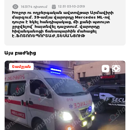
12:51 03-10-2019
163174 դիտում
Խոշոր ու ողբերգական ավտովթար Արմավիրի
մարզում. 39–ամյա վարորդը Mercedes ML-ով
դուրս է եկել հանդիպակաց, մի քանի պտույտ
շրջվելով՝ հայտնվել դաշտում. վարորդը
հիվանդանոցի ճանապարհին մահացել
է.ՖՈՏՈՌԵՊՈՐՏԱԺ,ՏԵՍԱՆՅՈՒԹ
Այս բաժնից
Շամշյան