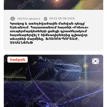
06:52 05-08-2026
102722 դիտում
Կրակոց և առեղծվածային մահվան դեպք՝
Երևանում. Հայաստանում հայտնի «Բոնուս»
սուպերմարկետների ցանցի գրասենյակում
հայտնաբերվել է հիմնադիրներից գլխավոր
տնօրենի մարմինը. ՖՈՏՈՌԵՊՈՐՏԱԺ,
ՏԵՍԱՆՅՈւԹ
Շամշյան