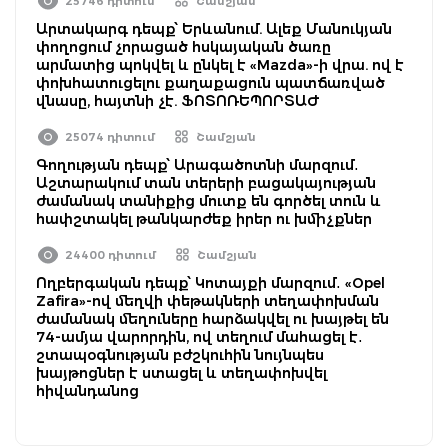
25746 դիտում
Շամշյան
Արտակարգ դեպք՝ Երևանում. Ալեք Մանուկյան
փողոցում չորացած հսկայական ծառը
արմատից պոկվել և ընկել է «Mazda»-ի վրա. ով է
փոխհատուցելու քաղաքացուն պատճառված
վնասը, հայտնի չէ. ՖՈՏՈՌԵՊՈՐՏԱԺ
25074 դիտում
Շամշյան
Գողության դեպք՝ Արագածոտնի մարզում․
Աշտարակում տան տերերի բացակայության
ժամանակ տանիքից մուտք են գործել տուն և
հափշտակել թանկարժեք իրեր ու խմիչքներ
24400 դիտում
Շամշյան
Ողբերգական դեպք՝ Կոտայքի մարզում․ «Opel
Zafira»-ով մեղվի փեթակների տեղափոխման
ժամանակ մեղուները հարձակվել ու խայթել են
74-ամյա վարորդին, ով տեղում մահացել է․
շտապօգնության բժշկուհին նույնպես
խայթոցներ է ստացել և տեղափոխվել
հիվանդանոց