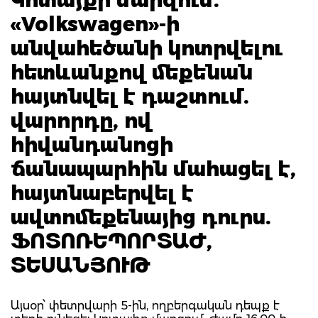
«Volkswagen»-ի
անվահեծանի կոտրվելու
հետևանքով մեքենան
հայտնվել է դաշտում.
վարորդը, ով
հիվանդանոցի
ճանապարհին մահացել է,
հայտնաբերվել է
ավտոմեքենայից դուրս.
ՖՈՏՈՌԵՊՈՐՏԱԺ,
ՏԵՍԱՆՅՈՒԹ
Այսօր՝ փետրվարի 5-ին, ողբերգական դեպք է