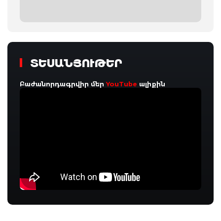
ՏԵՍԱՆՅՈՒԹԵՐ
Բաժանորդագրվիր մեր
YouTube
ալիքին