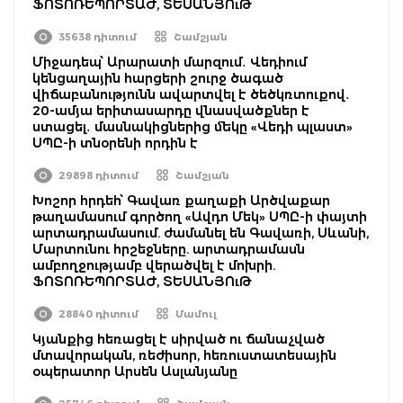
ՖՈՏՈՌԵՊՈՐՏԱԺ, ՏԵՍԱՆՅՈւԹ
35638 դիտում
Շամշյան
Միջադեպ՝ Արարատի մարզում․ Վեդիում
կենցաղային հարցերի շուրջ ծագած
վիճաբանությունն ավարտվել է ծեծկռտուքով․
20-ամյա երիտասարդը վնասվածքներ է
ստացել․ մասնակիցներից մեկը «Վեդի պլաստ»
ՍՊԸ-ի տնօրենի որդին է
29898 դիտում
Շամշյան
Խոշոր հրդեհ՝ Գավառ քաղաքի Արծվաքար
թաղամասում գործող «Ավդո Մեկ» ՍՊԸ-ի փայտի
արտադրամասում. ժամանել են Գավառի, Սևանի,
Մարտունու հրշեջները. արտադրամասն
ամբողջությամբ վերածվել է մոխրի.
ՖՈՏՈՌԵՊՈՐՏԱԺ, ՏԵՍԱՆՅՈւԹ
28840 դիտում
Մամուլ
Կյանքից հեռացել է սիրված ու ճանաչված
մտավորական, ռեժիսոր, հեռուստատեսային
օպերատոր Արսեն Ասլանյանը