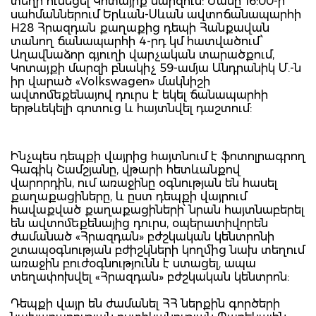
տեղի ունեցել Կոտայիք մարզում: Ժամը 16:00-ի
սահմաններում Երևան-Սևան ավտոճանապարհի
H28 Հրազդան քաղաքից դեպի Հանքավան
տանող ճանապարհի 4-րդ կմ հատվածում՝
Աղավնաձոր գյուղի վարչական տարածքում,
Կոտայքի մարզի բնակիչ 59-ամյա Անդրանիկ Մ.-ն
իր վարած «Volkswagen» մակնիշի
ավտոմեքենայով դուրս է եկել ճանապարհի
երթևեկելի գոտուց և հայտնվել դաշտում:
Ինչպես դեպքի վայրից հայտնում է ֆոտոլրագրող
Գագիկ Շամշյանը, վթարի հետևանքով
վարորդին, ում առաջինը օգնության են հասել
քաղաքացիները, և ըստ դեպքի վայրում
հավաքված քաղաքացիների՝ նրան հայտնաբերել
են ավտոմեքենայից դուրս, օպերատիվորեն
ժամանած «Հրազդան» բժշկական կենտրոնի
շտապօգնության բժիշկների կողմից նախ տեղում
առաջին բուժօգնությունն է ստացել, ապա
տեղափոխվել «Հրազդան» բժշկական կենտրոն:
Դեպքի վայր են ժամանել ՀՀ ներքին գործերի