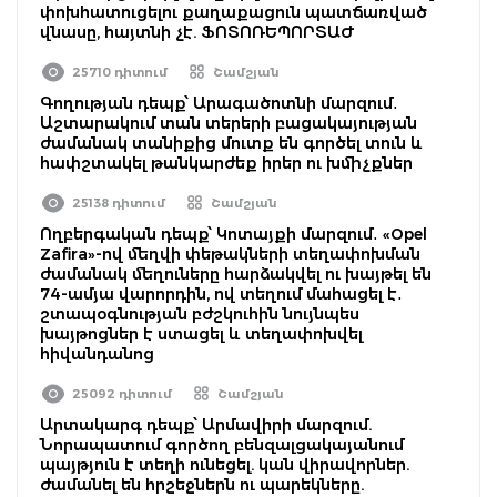
փոխհատուցելու քաղաքացուն պատճառված
վնասը, հայտնի չէ. ՖՈՏՈՌԵՊՈՐՏԱԺ
25710 դիտում
Շամշյան
Գողության դեպք՝ Արագածոտնի մարզում․
Աշտարակում տան տերերի բացակայության
ժամանակ տանիքից մուտք են գործել տուն և
հափշտակել թանկարժեք իրեր ու խմիչքներ
25138 դիտում
Շամշյան
Ողբերգական դեպք՝ Կոտայքի մարզում․ «Opel
Zafira»-ով մեղվի փեթակների տեղափոխման
ժամանակ մեղուները հարձակվել ու խայթել են
74-ամյա վարորդին, ով տեղում մահացել է․
շտապօգնության բժշկուհին նույնպես
խայթոցներ է ստացել և տեղափոխվել
հիվանդանոց
25092 դիտում
Շամշյան
Արտակարգ դեպք՝ Արմավիրի մարզում.
Նորապատում գործող բենզալցակայանում
պայթյուն է տեղի ունեցել. կան վիրավորներ.
ժամանել են հրշեջներն ու պարեկները.