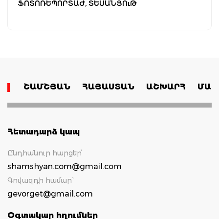
ՖՈՏՈՌԵՊՈՐՏԱԺ, ՏԵՍԱՆՅՈւԹ
ՇԱՄՇՅԱՆ
ՀԱՅԱՍՏԱՆ
ԱՇԽԱՐՀ
ՄԱՄ
Հետադարձ կապ
Ընդհանուր հարցեր՝
shamshyan.com@gmail.com
Գովազդի համար`
gevorget@gmail.com
Օգտակար հղումներ