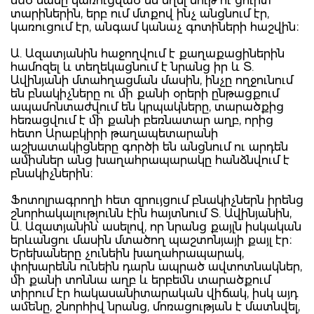
մեծ մասը կառուցված են եղել մութ ու ցուրտ
տարիներին, երբ ում մտքով ինչ անցնում էր,
կառուցում էր, անգամ կանաչ գոտիների հաշվին։
Ա. Ազատյանին հաջողվում է քաղաքացիներին
համոզել և տեղեկացնում է նրանց իր և Տ.
Ավինյանի մտահղացման մասին, ինչը ողջունում
են բնակիչները ու մի քանի օրերի ընթացքում
ապամոնտաժվում են կրպակները, տարածքից
հեռացվում է մի քանի բեռնատար աղբ, որից
հետո Արաբկիրի թաղապետարանի
աշխատակիցները գործի են անցնում ու արդեն
ամիսներ անց խաղահրապարակը հանձնվում է
բնակիչներին։
Ֆոտոլրագրողի հետ զրույցում բնակիչներն իրենց
շնորհակալությունն էին հայտնում Տ. Ավինյանին,
Ա. Ազատյանին՝ ասելով, որ նրանց քայլն իսկական
երևանցու մասին մտածող պաշտոնյայի քայլ էր։
Երեխաները չունեին խաղահրապարակ,
փոխարենն ունեին դարն ապրած ավտոտնակներ,
մի քանի տոննա աղբ և երբեմն տարածքում
տիրում էր հակասանիտարական վիճակ, իսկ այդ
ամենը, շնորհիվ նրանց, մոռացության է մատնվել,