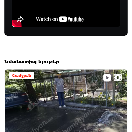
Նմանատիպ նյութեր
Շամշյան