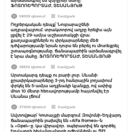
արձանագրել են վերջինի մահը.
ՖՈՏՈՌԵՊՈՐՏԱԺ, ՏԵՍԱՆՅՈւԹ
58009 դիտում
Շամշյան
Ողբերգական դեպք՝ Նուբարաշենի
աղբավայրում. տրակտորով աղբը հրելիս այն
լցվել է 29-ամյա աշխատակցի վրա.
քաղաքացիներն ու փրկարարները մեծ
դժվարությամբ նրան դուրս են բերել ու մոտեցրել
շտապօգնությանը. ճանապարհին արձանագրվել
է նրա մահը. ՖՈՏՈՌԵՊՈՐՏԱԺ, ՏԵՍԱՆՅՈւԹ
38656 դիտում
Շամշյան
Արտակարգ դեպք ու բարի լուր. Սևանի
ջրափրկարարները 3-րդ հանրային լողափում
փրկել են 5-ամյա աղջնակի կյանքը, ով ափից
մոտ 10 մետր հեռավորությամբ հայտնվել էր
Սևանա լճում
37000 դիտում
Շամշյան
Ավտովթար՝ Կոտայքի մարզում. Զովունի-Եղվարդ
ճանապարհին բախվել են «Alfa Romeo»-ն
և «Opel»-ը. կա վիրավոր․ օպերատիվ են գործել
Եղվարդի հիվանդանոցի բժիշկներն ու ՊԾ