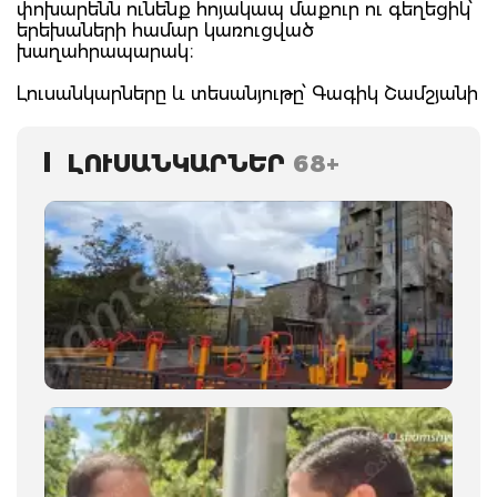
փոխարենն ունենք հոյակապ մաքուր ու գեղեցիկ՝
երեխաների համար կառուցված
խաղահրապարակ։
Լուսանկարները և տեսանյութը՝ Գագիկ Շամշյանի
ԼՈՒՍԱՆԿԱՐՆԵՐ
68+