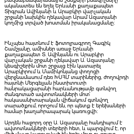
բազմաբնակարանային շենքերի բնակիչները
ականատես են եղել Երևանի քաղաքապետ
Տիգրան Ավինյանի և Արաբկիր վարչական
շրջանի նախկին ղեկավար Արամ Ազատյանի
կողմից տրված խոստման իրականացմանը։
Ինչպես հայտնում է ֆոտոլրագրող Գագիկ
Շամշյանը, ամիսներ առաջ Երևանի
քաղաքապետ Տ. Ավինյանն ու Արաբկիր
վարչական շրջանի ղեկավար Ա. Ազատյանը
կեսգիշերին մոտ շրջայց էին կատարել
Արաբկիրում և Մամիկոնյանց փողոցի
վերջնամասում դեռ ԽՍՀՄ տարիներից, ժողովրդի
հայտնի Մերգելյան ինստիտուտի
հանրակացարանի հարևանությամբ գտնվող
ժանգոտած ավտոտնակների մոտ՝
հակասանիտարական վիճակում գտնվող
տարածքում, որոշում են, որ պետք է երեխաների
համար խաղահրապարակ կառուցվի։
Արդեն հաջորդ օրը Ա. Ազատյանը հանդիպում է
ավտոտնակների տերերի հետ, և պարզվում է, որ