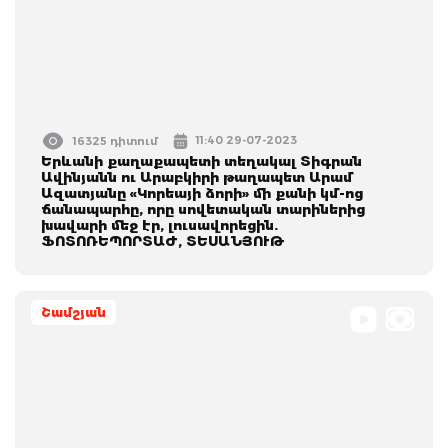
11:40 29-07-2023
16325 դիտում
Երևանի քաղաքապետի տեղակալ Տիգրան
Ավինյանն ու Արաբկիրի թաղապետ Արամ
Ազատյանը «Կորեայի ձորի» մի քանի կմ-ոց
ճանապարհը, որը սովետական տարիներից
խավարի մեջ էր, լուսավորեցին.
ՖՈՏՈՌԵՊՈՐՏԱԺ, ՏԵՍԱՆՅՈՒԹ
Շամշյան