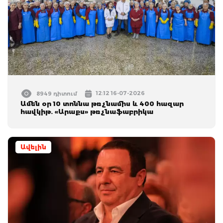
12:12 16-07-2026
8949 դիտում
Ամեն օր 10 տոննա թռչնամիս և 400 հազար
հավկիթ. «Արաքս» թռչնաֆաբրիկա
Ավելին