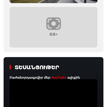
68+
ՏԵՍԱՆՅՈՒԹԵՐ
Բաժանորդագրվիր մեր
YouTube
ալիքին