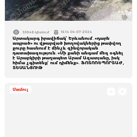
16:14 04-07-2024
33948 դիտում
Արտակարգ իրավիճակ՝ Երևանում․ «դարն
ապրած» ու վթարված խողովակներից թափվող
ջուրը հասնում է մինչև զինվորական
դատախազություն․ «Մի քանի անգամ մեզ օգնել
է Արաբկիրի թաղապետ Արամ Ազատյանը, իսկ
հիմա չգիտենք՝ ում դիմենք»․ ՖՈՏՈՌԵՊՈՐՏԱԺ,
ՏԵՍԱՆՅՈՒԹ
Մամուլ