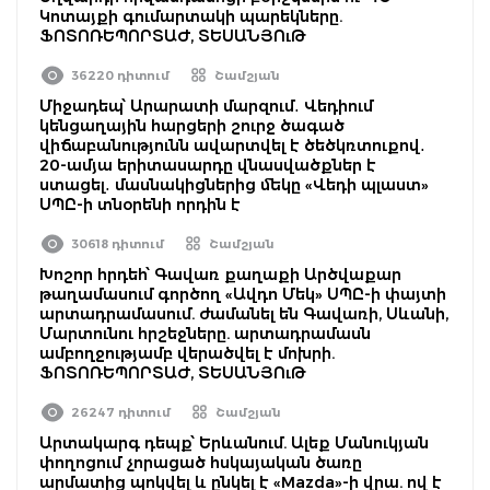
Կոտայքի գումարտակի պարեկները.
ՖՈՏՈՌԵՊՈՐՏԱԺ, ՏԵՍԱՆՅՈւԹ
36220 դիտում
Շամշյան
Միջադեպ՝ Արարատի մարզում․ Վեդիում
կենցաղային հարցերի շուրջ ծագած
վիճաբանությունն ավարտվել է ծեծկռտուքով․
20-ամյա երիտասարդը վնասվածքներ է
ստացել․ մասնակիցներից մեկը «Վեդի պլաստ»
ՍՊԸ-ի տնօրենի որդին է
30618 դիտում
Շամշյան
Խոշոր հրդեհ՝ Գավառ քաղաքի Արծվաքար
թաղամասում գործող «Ավդո Մեկ» ՍՊԸ-ի փայտի
արտադրամասում. ժամանել են Գավառի, Սևանի,
Մարտունու հրշեջները. արտադրամասն
ամբողջությամբ վերածվել է մոխրի.
ՖՈՏՈՌԵՊՈՐՏԱԺ, ՏԵՍԱՆՅՈւԹ
26247 դիտում
Շամշյան
Արտակարգ դեպք՝ Երևանում. Ալեք Մանուկյան
փողոցում չորացած հսկայական ծառը
արմատից պոկվել և ընկել է «Mazda»-ի վրա. ով է