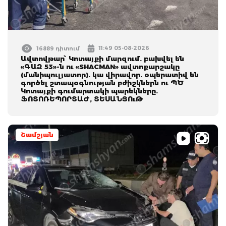
11:49 05-08-2026
16889 դիտում
Ավտովթար՝ Կոտայքի մարզում. բախվել են
«ԳԱԶ 53»-ն ու «SHACMAN» ավտոքարշակը
(մանիպուլյատոր). կա վիրավոր. օպերատիվ են
գործել շտապօգնության բժիշկներն ու ՊԾ
Կոտայքի գումարտակի պարեկները.
ՖՈՏՈՌԵՊՈՐՏԱԺ, ՏԵՍԱՆՅՈւԹ
Շամշյան