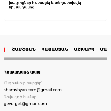
խայթոցներ է ստացել և տեղափոխվել
հիվանդանոց
ՇԱՄՇՅԱՆ
ՀԱՅԱՍՏԱՆ
ԱՇԽԱՐՀ
ՄԱՄ
Հետադարձ կապ
Ընդհանուր հարցեր՝
shamshyan.com@gmail.com
Գովազդի համար`
gevorget@gmail.com