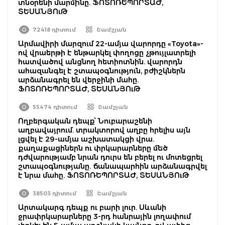
տնօրենի մարմինը. ՖՈՏՈՌԵՊՈՐՏԱԺ,
ՏԵՍԱՆՅՈւԹ
72418 դիտում
Շամշյան
Արմավիրի մարզում 22-ամյա վարորդը «Toyota»-
ով վրաերթի է ենթարկել փողոցը չթույլատրելի
հատվածով անցնող հետիոտնին. վարորդն
ահազանգել է շտապօգնություն, բժիշկներն
արձանագրել են վերջինի մահը.
ՖՈՏՈՌԵՊՈՐՏԱԺ, ՏԵՍԱՆՅՈւԹ
55474 դիտում
Շամշյան
Ողբերգական դեպք՝ Նուբարաշենի
աղբավայրում. տրակտորով աղբը հրելիս այն
լցվել է 29-ամյա աշխատակցի վրա.
քաղաքացիներն ու փրկարարները մեծ
դժվարությամբ նրան դուրս են բերել ու մոտեցրել
շտապօգնությանը. ճանապարհին արձանագրվել
է նրա մահը. ՖՈՏՈՌԵՊՈՐՏԱԺ, ՏԵՍԱՆՅՈւԹ
38503 դիտում
Շամշյան
Արտակարգ դեպք ու բարի լուր. Սևանի
ջրափրկարարները 3-րդ հանրային լողափում