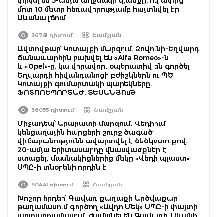
փրկել են 5-ամյա աղջնակի կյանքը, ով ափից
մոտ 10 մետր հեռավորությամբ հայտնվել էր
Սևանա լճում
36781 դիտում
Շամշյան
Ավտովթար՝ Կոտայքի մարզում. Զովունի-Եղվարդ
ճանապարհին բախվել են «Alfa Romeo»-ն
և «Opel»-ը. կա վիրավոր․ օպերատիվ են գործել
Եղվարդի հիվանդանոցի բժիշկներն ու ՊԾ
Կոտայքի գումարտակի պարեկները.
ՖՈՏՈՌԵՊՈՐՏԱԺ, ՏԵՍԱՆՅՈւԹ
36055 դիտում
Շամշյան
Միջադեպ՝ Արարատի մարզում․ Վեդիում
կենցաղային հարցերի շուրջ ծագած
վիճաբանությունն ավարտվել է ծեծկռտուքով․
20-ամյա երիտասարդը վնասվածքներ է
ստացել․ մասնակիցներից մեկը «Վեդի պլաստ»
ՍՊԸ-ի տնօրենի որդին է
30441 դիտում
Շամշյան
Խոշոր հրդեհ՝ Գավառ քաղաքի Արծվաքար
թաղամասում գործող «Ավդո Մեկ» ՍՊԸ-ի փայտի
արտադրամասում. ժամանել են Գավառի, Սևանի,