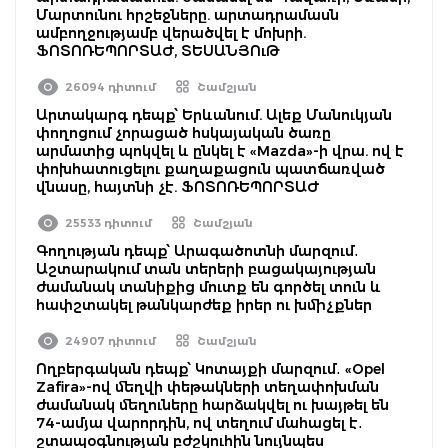
Մարտունու հրշեջները. արտադրամասն
ամբողջությամբ վերածվել է մոխրի.
ՖՈՏՈՌԵՊՈՐՏԱԺ, ՏԵՍԱՆՅՈւԹ
26094 դիտում
Շամշյան
Արտակարգ դեպք՝ Երևանում. Ալեք Մանուկյան
փողոցում չորացած հսկայական ծառը
արմատից պոկվել և ընկել է «Mazda»-ի վրա. ով է
փոխհատուցելու քաղաքացուն պատճառված
վնասը, հայտնի չէ. ՖՈՏՈՌԵՊՈՐՏԱԺ
25533 դիտում
Շամշյան
Գողության դեպք՝ Արագածոտնի մարզում․
Աշտարակում տան տերերի բացակայության
ժամանակ տանիքից մուտք են գործել տուն և
հափշտակել թանկարժեք իրեր ու խմիչքներ
24907 դիտում
Շամշյան
Ողբերգական դեպք՝ Կոտայքի մարզում․ «Opel
Zafira»-ով մեղվի փեթակների տեղափոխման
ժամանակ մեղուները հարձակվել ու խայթել են
74-ամյա վարորդին, ով տեղում մահացել է․
շտապօգնության բժշկուհին նույնպես