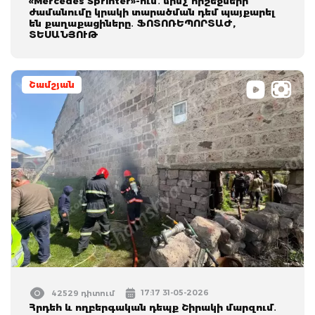
«Mercedes Sprinter»-ում․ մինչ հրշեջների
ժամանումը կրակի տարածման դեմ պայքարել
են քաղաքացիները․ ՖՈՏՈՌԵՊՈՐՏԱԺ,
ՏԵՍԱՆՅՈՒԹ
Շամշյան
17:17 31-05-2026
42529 դիտում
Հրդեհ և ողբերգական դեպք Շիրակի մարզում․