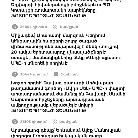
Եղվարդի հիվանդանոցի բժիշկներն ու ՊԾ
Կոտայքի գումարտակի պարեկները.
ՖՈՏՈՌԵՊՈՐՏԱԺ, ՏԵՍԱՆՅՈւԹ
36058 դիտում
Շամշյան
Միջադեպ՝ Արարատի մարզում․ Վեդիում
կենցաղային հարցերի շուրջ ծագած
վիճաբանությունն ավարտվել է ծեծկռտուքով․
20-ամյա երիտասարդը վնասվածքներ է
ստացել․ մասնակիցներից մեկը «Վեդի պլաստ»
ՍՊԸ-ի տնօրենի որդին է
30444 դիտում
Շամշյան
Խոշոր հրդեհ՝ Գավառ քաղաքի Արծվաքար
թաղամասում գործող «Ավդո Մեկ» ՍՊԸ-ի փայտի
արտադրամասում. ժամանել են Գավառի, Սևանի,
Մարտունու հրշեջները. արտադրամասն
ամբողջությամբ վերածվել է մոխրի.
ՖՈՏՈՌԵՊՈՐՏԱԺ, ՏԵՍԱՆՅՈւԹ
26103 դիտում
Շամշյան
Արտակարգ դեպք՝ Երևանում. Ալեք Մանուկյան
փողոցում չորացած հսկայական ծառը