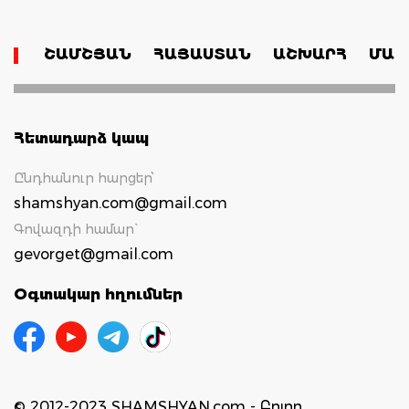
ՇԱՄՇՅԱՆ
ՀԱՅԱՍՏԱՆ
ԱՇԽԱՐՀ
ՄԱՄ
Հետադարձ կապ
Ընդհանուր հարցեր՝
shamshyan.com@gmail.com
Գովազդի համար`
gevorget@gmail.com
Օգտակար հղումներ
© 2012-2023 SHAMSHYAN.com - Բոլոր