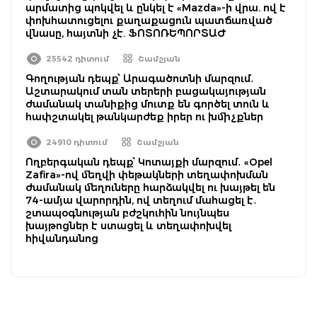
արմատից պոկվել և ընկել է «Mazda»-ի վրա. ով է
փոխհատուցելու քաղաքացուն պատճառված
վնասը, հայտնի չէ. ՖՈՏՈՌԵՊՈՐՏԱԺ
25542 դիտում
Շամշյան
Գողության դեպք՝ Արագածոտնի մարզում․
Աշտարակում տան տերերի բացակայության
ժամանակ տանիքից մուտք են գործել տուն և
հափշտակել թանկարժեք իրեր ու խմիչքներ
24910 դիտում
Շամշյան
Ողբերգական դեպք՝ Կոտայքի մարզում․ «Opel
Zafira»-ով մեղվի փեթակների տեղափոխման
ժամանակ մեղուները հարձակվել ու խայթել են
74-ամյա վարորդին, ով տեղում մահացել է․
շտապօգնության բժշկուհին նույնպես
խայթոցներ է ստացել և տեղափոխվել
հիվանդանոց