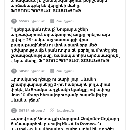
ահազանգել է շտապօգնություն, բժիշկներն
արձանագրել են վերջինի մահը.
ՖՈՏՈՌԵՊՈՐՏԱԺ, ՏԵՍԱՆՅՈւԹ
55567 դիտում
Շամշյան
Ողբերգական դեպք՝ Նուբարաշենի
աղբավայրում. տրակտորով աղբը հրելիս այն
լցվել է 29-ամյա աշխատակցի վրա.
քաղաքացիներն ու փրկարարները մեծ
դժվարությամբ նրան դուրս են բերել ու մոտեցրել
շտապօգնությանը. ճանապարհին արձանագրվել
է նրա մահը. ՖՈՏՈՌԵՊՈՐՏԱԺ, ՏԵՍԱՆՅՈւԹ
38506 դիտում
Շամշյան
Արտակարգ դեպք ու բարի լուր. Սևանի
ջրափրկարարները 3-րդ հանրային լողափում
փրկել են 5-ամյա աղջնակի կյանքը, ով ափից
մոտ 10 մետր հեռավորությամբ հայտնվել էր
Սևանա լճում
36784 դիտում
Շամշյան
Ավտովթար՝ Կոտայքի մարզում. Զովունի-Եղվարդ
ճանապարհին բախվել են «Alfa Romeo»-ն
և «Opel»-ը. կա վիրավոր․ օպերատիվ են գործել