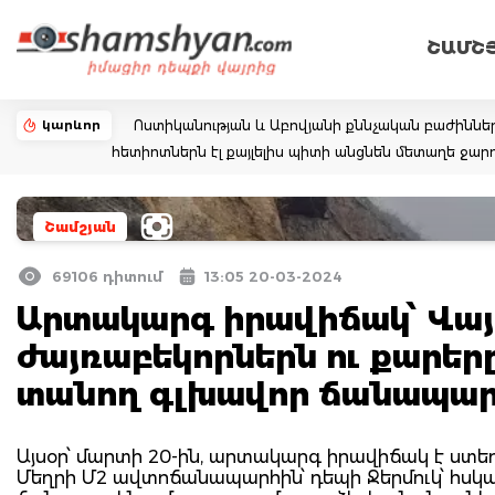
ՇԱՄՇ
կարևոր
Ոստիկանության և Աբովյանի քննչական բաժիննե
հետիոտներն էլ քայլելիս պիտի անցնեն մետաղե ջ
Շամշյան
69106 դիտում
13:05 20-03-2024
Արտակարգ իրավիճակ՝ Վայո
ժայռաբեկորներն ու քարերը
տանող գլխավոր ճանապա
Այսօր՝ մարտի 20-ին, արտակարգ իրավիճակ է ստեղծ
Մեղրի Մ2 ավտոճանապարհին՝ դեպի Ջերմուկ՝ հսկ