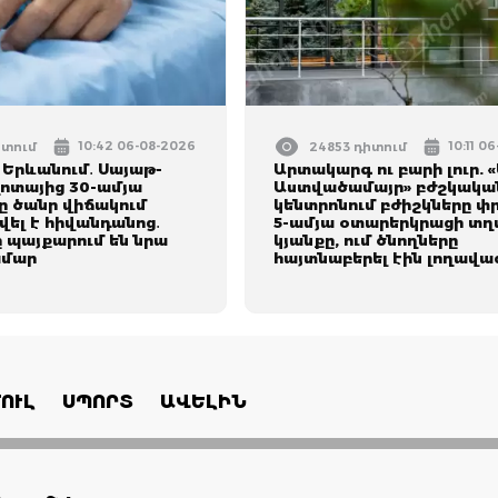
10:42 06-08-2026
10:11 0
իտում
24853 դիտում
 Երևանում․ Սայաթ-
Արտակարգ ու բարի լուր. «
ոտայից 30-ամյա
Աստվածամայր» բժշկակա
 ծանր վիճակում
կենտրոնում բժիշկները փր
ել է հիվանդանոց․
5-ամյա օտարերկրացի տղ
 պայքարում են նրա
կյանքը, ում ծնողները
ամար
հայտնաբերել էին լողավա
ՈՒԼ
ՍՊՈՐՏ
ԱՎԵԼԻՆ