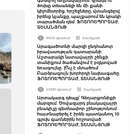
գտնվող աղբավայրում. կրակն ու
ծուխը տեսանելի են մի քանի
կիլոմետրից. հրշեջները, վտանգելով
իրենց կյանքը, պայքարում են կրակի
տարածման դեմ. ՖՈՏՈՌԵՊՈՐՏԱԺ,
ՏԵՍԱՆՅՈւԹ
31413 դիտում
Շամշյան
Արագածոտնի մարզի ընդհանուր
իրավասության դատարանի
Աշտարակի նստավայրի շենքի
տանիքում ծածանվում է բզկտված
եռագույնը․ ի՞նչ է մտածում
Բարձրագույն խորհրդի նախագահը.
ՖՈՏՈՌԵՊՈՐՏԱԺ, ՏԵՍԱՆՅՈւԹ
23051 դիտում
Շամշյան
Արտակարգ դեպք՝ Գեղարքունիքի
մարզում. Ծովազարդ բնակավայրի
բնակիչը գետնափոր շինությունում
հայտնաբերել է իրեն պատկանող 10
գլուխ գառներին հոշոտված.
ՖՈՏՈՌԵՊՈՐՏԱԺ, ՏԵՍԱՆՅՈւԹ