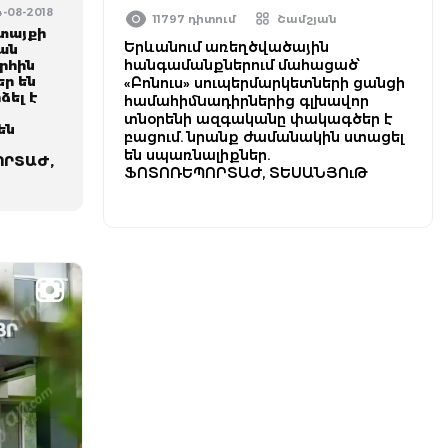
4-08-2018
11797 դիտում
Շամշյան
տայքի
Երևանում առեղծվածային
ան
հանգամանքներում մահացած՝
րհին
ր են
«Բոնուս» սուպերմարկետների ցանցի
ձել է
համահիմնադիրներից գլխավոր
տնօրենի ազգականը փակագծեր է
են
բացում. նրանք ժամանակին ստացել
են սպառնալիքներ.
ՈՐՏԱԺ,
ՖՈՏՈՌԵՊՈՐՏԱԺ, ՏԵՍԱՆՅՈւԹ