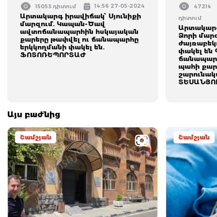
14:56 27-05-2024
15053 դիտում
47214
Արտակարգ իրավիճակ՝ Սյունիքի
դիտում
մարզում. Կապան-Ծավ
Արտակարգ
ավտոճանապարհին հսկայական
Ձորի մար
քարերը թափվել ու ճանապարհը
ժայռաբեկո
երկկողմանի փակել են.
փակել են
ՖՈՏՈՌԵՊՈՐՏԱԺ
ճանապարհ
պահի քար
շարունակ
ՏԵՍԱՆՅՈ
Այս բաժնից
Շամշյան
Շամշյան