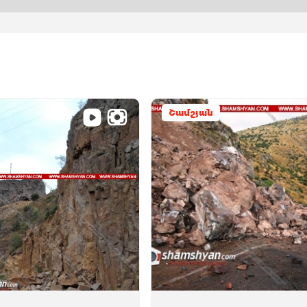
Շամշյան