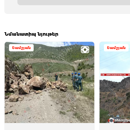
Նմանատիպ նյութեր
Շամշյան
Շամշյան