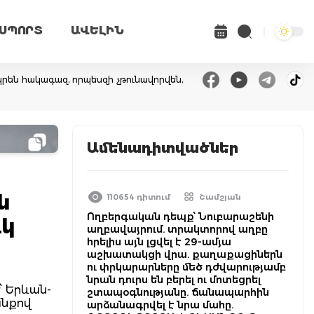
ՍՊՈՐՏ
ԱՎԵԼԻՆ
րեն հակագազ, որպեսզի չթունավորվեն,
Ամենադիտվածներ
ն
110654 դիտում
Շամշյան
Ողբերգական դեպք՝ Նուբարաշենի
ւկ
աղբավայրում. տրակտորով աղբը
հրելիս այն լցվել է 29-ամյա
աշխատակցի վրա. քաղաքացիներն
ու փրկարարները մեծ դժվարությամբ
նրան դուրս են բերել ու մոտեցրել
՝ Երևան-
շտապօգնությանը. ճանապարհին
անքով
արձանագրվել է նրա մահը.