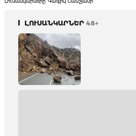
Լուսանկարները՝ Գագիկ Շամշյանի
ԼՈՒՍԱՆԿԱՐՆԵՐ
48+