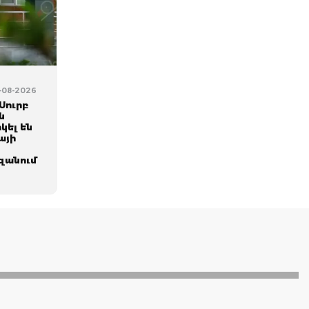
6-08-2026
Սուրբ
ն
կել են
այի
զանում