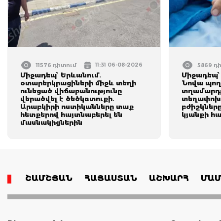
11:31 06-08-2026
11576 դիտում
5869 դ
Միջադեպ՝ Երևանում․
Միջադեպ՝
օտարերկրացիների միջև տեղի
Նովա պող
ունեցած վիճաբանությունը
տղամարդը
վերածվել է ծեծկռտուքի․
տեղափոխվ
Արաբկիրի ոստիկանները տաք
բժիշկները
հետքերով հայտնաբերել են
կյանքի հ
մասնակիցներին
ՇԱՄՇՅԱՆ
ՀԱՅԱՍՏԱՆ
ԱՇԽԱՐՀ
ՄԱՄ