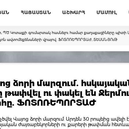
ՅԱՆ
ՀԱՅԱՍՏԱՆ
ԱՇԽԱՐՀ
ՄԱՄՈՒԼ
ր, ՊԾ Կոտայքի գումարտակ հասնելու համար քաղաքացիները պիտի կ
արդոն ավտոմեքենաների վրայով. ՖՈՏՈՌԵՊՈՐՏԱԺ, ՏԵՍԱՆՅՈւԹ
ց ձորի մարզում. հսկայակա
 թափվել ու փակել են Ջերմո
րհը. ՖՈՏՈՌԵՊՈՐՏԱԺ
վել Վայոց ձորի մարզում: Արդեն 30 րոպեից ավելի է
այական ժայռաբեկորների ու քարերի թափման հետև