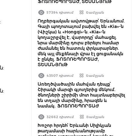
ՖՈՏՈՌԵՊՈՐՏԱԺ, ՏԵՍԱՆՅՈւԹ
57394 դիտում
Շամշյան
Ողբերգական ավտովթար՝ Երևանում.
:
Գայի պողոտայում բախվել են «Kia»-ն
(Վիշկա) և «Hongqi»-ն. «Kia»-ն
ի
կողաշրջվել է, վարորդը՝ մահացել.
:
նրա մարմինը դուրս բերելու համար
ժամանել են հատուկ փրկարարներ.
մեկ այլ մեքենայի վրա էլ ցուցանակն
է ընկել. ՖՈՏՈՌԵՊՈՐՏԱԺ,
ՏԵՍԱՆՅՈւԹ
ն:
43507 դիտում
Շամշյան
Առեղծվածային մահվան դեպք՝
Շիրակի մարզի գյուղերից մեկում․
ն:
ծնողների շիրիմի մոտ հայտնաբերվել
են տղայի մարմինը, հրազեն և
նամակ․ ՖՈՏՈՌԵՊՈՐՏԱԺ
32662 դիտում
Շամշյան
Խոշոր հրդեհ՝ Երևանի Սիլիկյան
թաղամասի հարևանությամբ