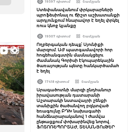
19397 դիտում
Շամշյան
Ստեփանավանում փրկարարների
պրոֆեսիոնալ ու ճիշտ աշխատանքի
արդյունքում հնարավոր է եղել փրկել
ռուս կնոջ կյանքը
19307 դիտում
Շամշյան
Ողբերգական դեպք՝ Սյունիքի
մարզում. ԱԺ պատգամավորի հոր
հոգեհանգստին մասնակցելու
ժամանակ Գորիսի էկոպարեկային
ծառայության պետը հանկարծամահ
է եղել
17418 դիտում
Շամշյան
Արագածոտնի մարզի ընդհանուր
իրավասության դատարանի
Աշտարակի նստավայրի շենքի
տանիքին ծածանվող բզկտված
եռագույնը ԲԴԽ նախագահի
հանձնարարականով 1 ժամվա
ընթացքում փոխարինվեց նորով.
ՖՈՏՈՌԵՊՈՐՏԱԺ, ՏԵՍԱՆՅՈւԹԵՐ