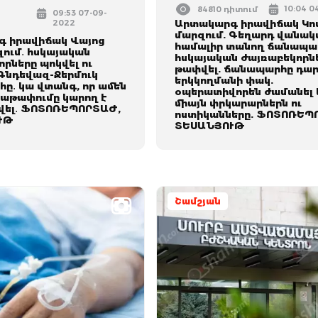
10:04 0
84810 դիտում
09:53 07-09-
2022
Արտակարգ իրավիճակ Կո
մարզում. Գեղարդ վանակ
 իրավիճակ Վայոց
համալիր տանող ճանապա
զում․ հսկայական
հսկայական ժայռաբեկորնե
րները պոկվել ու
թափվել. ճանապարհը դար
 Գնդեվազ-Ջերմուկ
երկկողմանի փակ.
ը․ կա վտանգ, որ ամեն
օպերատիվորեն ժամանել 
աթափումը կարող է
միայն փրկարարներն ու
վել․ ՖՈՏՈՌԵՊՈՐՏԱԺ,
ոստիկանները. ՖՈՏՈՌԵՊ
ՒԹ
ՏԵՍԱՆՅՈՒԹ
Շամշյան