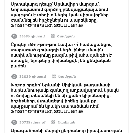
Արտակարգ դեպք՝ Արմավիրի մարզում.
Նորապատում գործող բենզալցակայանում
պայթյուն է տեղի ունեցել. կան վիրավորներ.
ժամանել են հրշեջներն ու պարեկները.
ՖՈՏՈՌԵՊՈՐՏԱԺ, ՏԵՍԱՆՅՈւԹ
33383 դիտում
Շամշյան
Բլոգեր «Թու-թու-թու Լավա»-ի՝ համացանցով
տարածած գովազդի կեղծ լինելու մասին
ոստիկանությունը բազմաթիվ ահազանգեր է
ստացել. նյութերը փոխանցվել են քննչական
բաժին
32029 դիտում
Շամշյան
Խոշոր հրդեհ՝ Երևանի Սիլիկյան թաղամասի
հարևանությամբ գտնվող աղբավայրում. կրակն
ու ծուխը տեսանելի են մի քանի կիլոմետրից.
հրշեջները, վտանգելով իրենց կյանքը,
պայքարում են կրակի տարածման դեմ.
ՖՈՏՈՌԵՊՈՐՏԱԺ, ՏԵՍԱՆՅՈւԹ
30735 դիտում
Շամշյան
Արագածոտնի մարզի ընդհանուր իրավասության