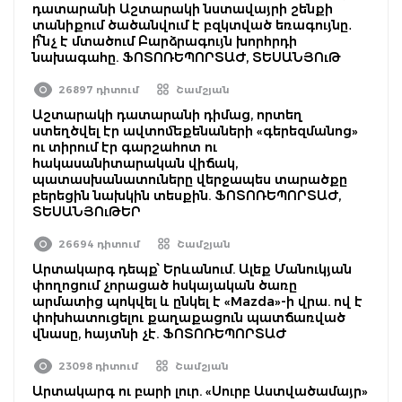
դատարանի Աշտարակի նստավայրի շենքի
տանիքում ծածանվում է բզկտված եռագույնը․
ի՞նչ է մտածում Բարձրագույն խորհրդի
նախագահը. ՖՈՏՈՌԵՊՈՐՏԱԺ, ՏԵՍԱՆՅՈւԹ
26897 դիտում
Շամշյան
Աշտարակի դատարանի դիմաց, որտեղ
ստեղծվել էր ավտոմեքենաների «գերեզմանոց»
ու տիրում էր գարշահոտ ու
հակասանիտարական վիճակ,
պատասխանատուները վերջապես տարածքը
բերեցին նախկին տեսքին. ՖՈՏՈՌԵՊՈՐՏԱԺ,
ՏԵՍԱՆՅՈւԹԵՐ
26694 դիտում
Շամշյան
Արտակարգ դեպք՝ Երևանում. Ալեք Մանուկյան
փողոցում չորացած հսկայական ծառը
արմատից պոկվել և ընկել է «Mazda»-ի վրա. ով է
փոխհատուցելու քաղաքացուն պատճառված
վնասը, հայտնի չէ. ՖՈՏՈՌԵՊՈՐՏԱԺ
23098 դիտում
Շամշյան
Արտակարգ ու բարի լուր. «Սուրբ Աստվածամայր»