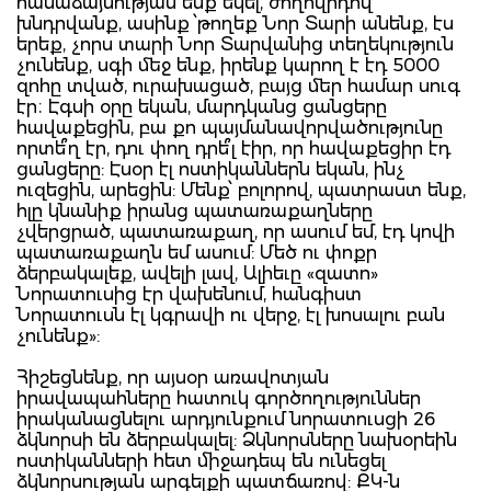
համաձայնության ենք եկել, ժողովրդով
խնդրվանք, ասինք ՝թողեք Նոր Տարի անենք, էս
երեք, չորս տարի Նոր Տարվանից տեղեկություն
չունենք, սգի մեջ ենք, իրենք կարող է էդ 5000
զոհը տված, ուրախացած, բայց մեր համար սուգ
էր։ Էգսի օրը եկան, մարդկանց ցանցերը
հավաքեցին, բա քո պայմանավորվածությունը
որտե՞ղ էր, դու փող դրե՞լ էիր, որ հավաքեցիր էդ
ցանցերը: Էսօր էլ ոստիկաններն եկան, ինչ
ուզեցին, արեցին: Մենք՝ բոլորով, պատրաստ ենք,
հլը կնանիք իրանց պատառաքաղները
չվերցրած, պատառաքաղ, որ ասում եմ, էդ կովի
պատառաքաղն եմ ասում: Մեծ ու փոքր
ձերբակալեք, ավելի լավ, Ալիեւը «զատո»
Նորատուսից էր վախենում, հանգիստ
Նորատուսն էլ կգրավի ու վերջ, էլ խոսալու բան
չունենք»:
Հիշեցնենք, որ այսօր առավոտյան
իրավապահները հատուկ գործողություններ
իրականացնելու արդյունքում նորատուսցի 26
ձկնորսի են ձերբակալել: Ձկնորսները նախօրեին
ոստիկանների հետ միջադեպ են ունեցել
ձկնորսության արգելքի պատճառով: ՔԿ-ն