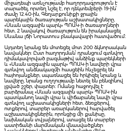
միջադեպի առնչությամբ հաղորդագրություն է
տարածել, որտեղ նշել է, որ դեկտեմբերի 19-ին՝
ժամը 12.40-ին, Գեղարքունիքի ջրային
պարեկային ծառայության աշխատակիցները,
«Սևան ազգային պարկ» ՊՈԱԿ-ի ծառայողների
հետ, 2 նավակով ծառայություն են իրականացել
Սևանա լճի Նորատուս բնակավայրի հատվածում։
Այդտեղ նրանց են մոտեցել մոտ 200 ձկնորսական
նավակներ: Ըստ հաղորդման՝ դրանցում գտնվող
դիմակավորված բազմաթիվ անձինք պարեկների
և «Սևան ազգային պարկ» ՊՈԱԿ-ի նավերի վրա
գտնվող անձնակազմի հասցեին հնչեցրել են
հայհոյանքներ, սպառնացել են հրկիզել նրանց և
նավերը, նրանց ուղղությամբ նետել են բենզինով
լցված շշեր, փայտեր։ Ոմանց հաջողվել է
բարձրանալ «Սևան ազգային պարկ» ՊՈԱԿ-ին
պատկանող նավի վրա և վիճաբանել նավի վրա
գտնվող աշխատակիցների հետ, ձեռքերով,
ոտքերով, տարբեր առարկաներով հարվածել
աշխատակիցներին, որոնցից մի քանիսը,
նախնական տվյալներով, ստացել են տարբեր
աստիճանի մարմնական վնասվածքներ:
Նավակներով մոտեցած անձանցից մեկը