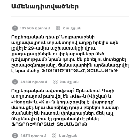
Ամենադիտվածներ
107606 դիտում
Շամշյան
Ողբերգական դեպք՝ Նուբարաշենի
աղբավայրում. տրակտորով աղբը հրելիս այն
լցվել է 29-ամյա աշխատակցի վրա.
քաղաքացիներն ու փրկարարները մեծ
դժվարությամբ նրան դուրս են բերել ու մոտեցրել
շտապօգնությանը. ճանապարհին արձանագրվել
է նրա մահը. ՖՈՏՈՌԵՊՈՐՏԱԺ, ՏԵՍԱՆՅՈւԹ
49801 դիտում
Շամշյան
Ողբերգական ավտովթար՝ Երևանում. Գայի
պողոտայում բախվել են «Kia»-ն (Վիշկա) և
«Hongqi»-ն. «Kia»-ն կողաշրջվել է, վարորդը՝
մահացել. նրա մարմինը դուրս բերելու համար
ժամանել են հատուկ փրկարարներ. մեկ այլ
մեքենայի վրա էլ ցուցանակն է ընկել.
ՖՈՏՈՌԵՊՈՐՏԱԺ, ՏԵՍԱՆՅՈւԹ
46511 դիտում
Շամշյան