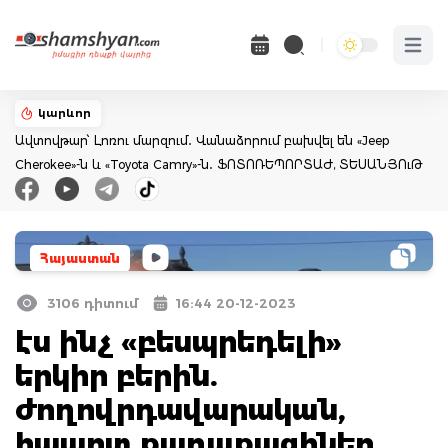
Open 
կարևոր
Ավտովթար՝ Լոռու մարզում․ Վանաձորում բախվել են «Jeep
Cherokee»-ն և «Toyota Camry»-ն․ ՖՈՏՈՌԵՊՈՐՏԱԺ, ՏԵՍԱՆՅՈւԹ
Հայաստան
3106 դիտում
16:44 20-12-2023
էս ինչ «բեսպրեդելի»
երկիր բերին.
ժողովրդավարական,
հպարտ քաղաքացիներ,