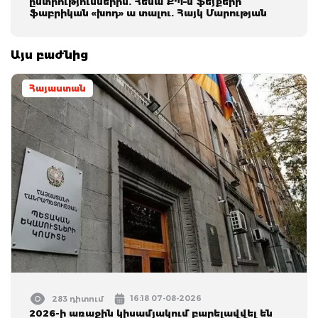
ընտրություններին. Հեսա ՔՊ–ն ֆեյքերի
ֆաբրիկան «խոդ» ա տալու. Հայկ Մարության
Այս բաժնից
Հայաստան
16:18 07-08-2026
283 դիտում
2026-ի առաջին կիսամյակում բարելավվել են