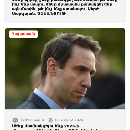
ինչ ենք տալու, մենք մշտապես բանակցել ենք
այն մասին, թե ինչ ենք ստանալու. Սերժ
Սարգսյան․ ՏԵՍԱՆՅՈՒԹ
Հայաստան
19:12 24-12-2025
1792 դիտում
Մենք մասնակցելու ենք 2026–ի