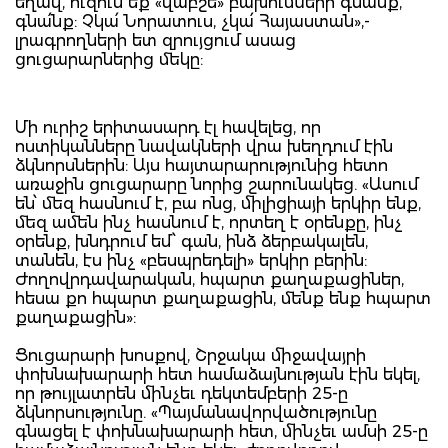
եղավ, ուզում եք «վաբշե» բախումների գնա՞նք,
գնա՛նք: Չկա՛ Նորատուս, չկա՛ Հայաստան»,-
լրագրողների ետ զրույցում ասաց
ցուցարարներից մեկը:
Մի ուրիշ երիտասարդ էլ հավելեց, որ
ոստիկանները նավակների վրա խեղդում էին
ձկնորսներին: Այս հայտարարությունից հետո
առաջին ցուցարարը նորից շարունակեց. «Ասում
են՝ մեզ հասնում է, բա ոնց, միլիցիայի երկիր ենք,
մեզ ամեն ինչ հասնում է, որտեղ է օրենքը, ինչ
օրենք, խնդրում եմ՝ գան, ինձ ձերբակալեն,
տանեն, էս ինչ «բեսպրեդելի» երկիր բերին:
Ժողովրդավարական, հպարտ քաղաքացիներ,
հեսա քո հպարտ քաղաքացին, մենք ենք հպարտ
քաղաքացին»:
Ցուցարարի խոսքով, Շրջակա միջավայրի
փոխնախարարի հետ համաձայնության էին եկել,
որ թույլատրեն մինչեւ դեկտեմբերի 25-ը
ձկնորսությունը. «Պայմանավորվածությունը
գնացել է փոխնախարարի հետ, մինչեւ ամսի 25-ը