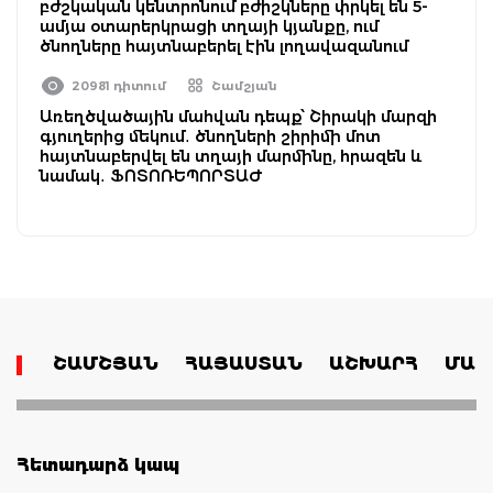
բժշկական կենտրոնում բժիշկները փրկել են 5-
ամյա օտարերկրացի տղայի կյանքը, ում
ծնողները հայտնաբերել էին լողավազանում
20981 դիտում
Շամշյան
Առեղծվածային մահվան դեպք՝ Շիրակի մարզի
գյուղերից մեկում․ ծնողների շիրիմի մոտ
հայտնաբերվել են տղայի մարմինը, հրազեն և
նամակ․ ՖՈՏՈՌԵՊՈՐՏԱԺ
ՇԱՄՇՅԱՆ
ՀԱՅԱՍՏԱՆ
ԱՇԽԱՐՀ
ՄԱՄ
Հետադարձ կապ