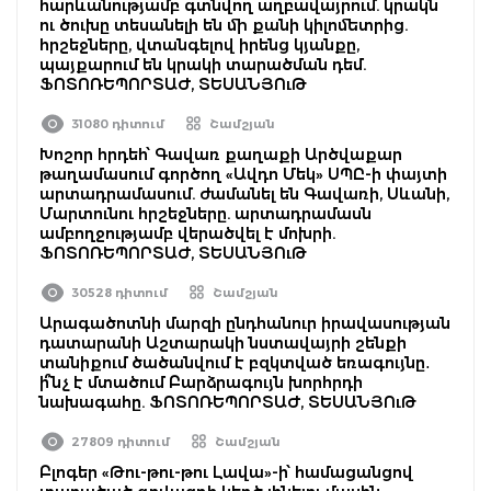
հարևանությամբ գտնվող աղբավայրում. կրակն
ու ծուխը տեսանելի են մի քանի կիլոմետրից.
հրշեջները, վտանգելով իրենց կյանքը,
պայքարում են կրակի տարածման դեմ.
ՖՈՏՈՌԵՊՈՐՏԱԺ, ՏԵՍԱՆՅՈւԹ
31080 դիտում
Շամշյան
Խոշոր հրդեհ՝ Գավառ քաղաքի Արծվաքար
թաղամասում գործող «Ավդո Մեկ» ՍՊԸ-ի փայտի
արտադրամասում. ժամանել են Գավառի, Սևանի,
Մարտունու հրշեջները. արտադրամասն
ամբողջությամբ վերածվել է մոխրի.
ՖՈՏՈՌԵՊՈՐՏԱԺ, ՏԵՍԱՆՅՈւԹ
30528 դիտում
Շամշյան
Արագածոտնի մարզի ընդհանուր իրավասության
դատարանի Աշտարակի նստավայրի շենքի
տանիքում ծածանվում է բզկտված եռագույնը․
ի՞նչ է մտածում Բարձրագույն խորհրդի
նախագահը. ՖՈՏՈՌԵՊՈՐՏԱԺ, ՏԵՍԱՆՅՈւԹ
27809 դիտում
Շամշյան
Բլոգեր «Թու-թու-թու Լավա»-ի՝ համացանցով