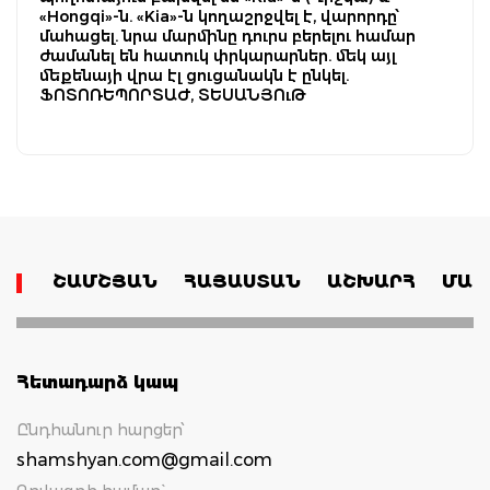
«Hongqi»-ն. «Kia»-ն կողաշրջվել է, վարորդը՝
մահացել. նրա մարմինը դուրս բերելու համար
ժամանել են հատուկ փրկարարներ. մեկ այլ
մեքենայի վրա էլ ցուցանակն է ընկել.
ՖՈՏՈՌԵՊՈՐՏԱԺ, ՏԵՍԱՆՅՈւԹ
ՇԱՄՇՅԱՆ
ՀԱՅԱՍՏԱՆ
ԱՇԽԱՐՀ
ՄԱՄ
Հետադարձ կապ
Ընդհանուր հարցեր՝
shamshyan.com@gmail.com