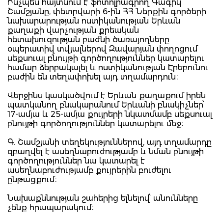
Ինչպես հայտնում է ֆոտոլրագրող Գագիկ
Շամշյանը, փետրվարի 6-ին ՀՀ Ներքին գործերի
նախարարության ոստիկանության Երևան
քաղաքի վարչության քրեական
հետախուզության բաժնի ծառայողները
օպերատիվ տվյալներով Զավարյան փողոցում
սեքսուալ բնույթի գործողություններ կատարելու
համար ձերբակալել և ոստիկանության Էրեբունու
բաժին են տեղափոխել այդ տղամարդուն։
Վերջինս կասկածվում է Երևան քաղաքում իրեն
պատկանող բնակարանում Երևանի բնակիչներ՝
17-ամյա և 25-ամյա քույրերի նկատմամբ սեքսուալ
բնույթի գործողություններ կատարելու մեջ։
Գ. Շամշյանի տեղեկություններով, այդ տղամարդը
զբաղվել է ասեղնաբուժությամբ և նման բնույթի
գործողություններ նա կատարել է
ասեղնաբուժությամբ քույրերին բուժելու
ընթացքում։
Նախաքննության շահերից ելնելով՝ անունները
չենք հրապարակում։