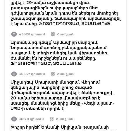
լցվել է 29-ամյա աշխատակցի վրա.
քաղաքացիներն ու փրկարարները մեծ
դժվարությամբ նրան դուրս են բերել ու մոտեցրել
շտապօգնությանը. ճանապարհին արձանագրվել
է նրա մահը. ՖՈՏՈՌԵՊՈՐՏԱԺ, ՏԵՍԱՆՅՈւԹ
46328 դիտում
Շամշյան
Արտակարգ դեպք՝ Արմավիրի մարզում.
Նորապատում գործող բենզալցակայանում
պայթյուն է տեղի ունեցել. կան վիրավորներ.
ժամանել են հրշեջներն ու պարեկները.
ՖՈՏՈՌԵՊՈՐՏԱԺ, ՏԵՍԱՆՅՈւԹ
36637 դիտում
Շամշյան
Միջադեպ՝ Արարատի մարզում․ Վեդիում
կենցաղային հարցերի շուրջ ծագած
վիճաբանությունն ավարտվել է ծեծկռտուքով․
20-ամյա երիտասարդը վնասվածքներ է
ստացել․ մասնակիցներից մեկը «Վեդի պլաստ»
ՍՊԸ-ի տնօրենի որդին է
31870 դիտում
Շամշյան
Խոշոր հրդեհ՝ Երևանի Սիլիկյան թաղամասի