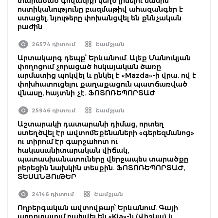
տարածած գովազդի կեղծ լինելու մասին
ոստիկանությունը բազմաթիվ ահազանգեր է
ստացել. նյութերը փոխանցվել են քննչական
բաժին
26574 դիտում
Շամշյան
Արտակարգ դեպք՝ Երևանում. Ալեք Մանուկյան
փողոցում չորացած հսկայական ծառը
արմատից պոկվել և ընկել է «Mazda»-ի վրա. ով է
փոխհատուցելու քաղաքացուն պատճառված
վնասը, հայտնի չէ. ՖՈՏՈՌԵՊՈՐՏԱԺ
25946 դիտում
Շամշյան
Աշտարակի դատարանի դիմաց, որտեղ
ստեղծվել էր ավտոմեքենաների «գերեզմանոց»
ու տիրում էր գարշահոտ ու
հակասանիտարական վիճակ,
պատասխանատուները վերջապես տարածքը
բերեցին նախկին տեսքին. ՖՈՏՈՌԵՊՈՐՏԱԺ,
ՏԵՍԱՆՅՈւԹԵՐ
24146 դիտում
Շամշյան
Ողբերգական ավտովթար՝ Երևանում. Գայի
պողոտայում բախվել են «Kia»-ն (Վիշկա) և