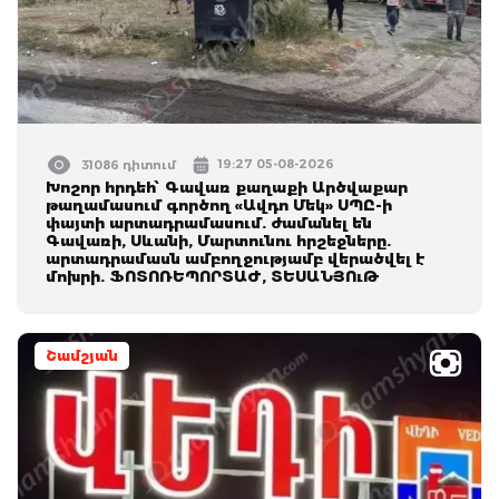
19:27 05-08-2026
31086 դիտում
Խոշոր հրդեհ՝ Գավառ քաղաքի Արծվաքար
թաղամասում գործող «Ավդո Մեկ» ՍՊԸ-ի
փայտի արտադրամասում. ժամանել են
Գավառի, Սևանի, Մարտունու հրշեջները.
արտադրամասն ամբողջությամբ վերածվել է
մոխրի. ՖՈՏՈՌԵՊՈՐՏԱԺ, ՏԵՍԱՆՅՈւԹ
Շամշյան