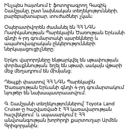
Ինչպես հայտնում է ֆոտոլրագրող Գագիկ
Շամշյանը, ըստ նախնական տեղեկությունների,
բարեբախտաբար, տուժածներ չկան։
Օպերատիվորեն ժամանել են ՀՀ ՆԳՆ
Ոստիկանության Պարեկային Ծառության Երևանի
գնդի 4-րդ գումարտակի պարեկները և
ապահովագրական ընկերությունների
ներկայացուցիչները։
Երկու վարորդները ենթարկվել են սթափության
փորձաքննության. եղել են սթափ, սակայն վթարի
մեջ մեղադրում են միմյանց։
Դեպքի փաստով ՀՀ ՆԳՆ Պարեկային
Ծառայության Երևանի գնդի 4-րդ գումարտակում
նյութեր են նախապատրաստվում։
Գ. Շամշյանի տեղեկություններով՝ Toyota Land
Cruiser-ը հաշվառված է ՀՀ կառավարության
հաշվեկռում և սպասարկում է ՀՀ
անվտանգության խորհրդի քարտուղար Արմեն
Գրիգորյանին։