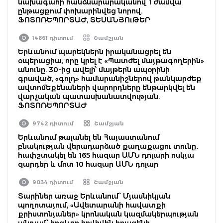
նախագահի հանձնարարականով 1 ժամվա
ընթացքում փոխարինվեց նորով.
ՖՈՏՈՌԵՊՈՐՏԱԺ, ՏԵՍԱՆՅՈւԹԵՐ
14861 դիտում
Շամշյան
Երևանում պարեկներն իրականացրել են
օպերացիա, որը կրել է «Պատժել մայթագողերին»
անունը. 30-ից ավելի՝ մայթերն ապօրինի
գրաված, «գոլդ» համարանիշներով թանկարժեք
ավտոմեքենաների վարորդները ենթարկվել են
վարչական պատասխանատվության.
ՖՈՏՈՌԵՊՈՐՏԱԺ
9742 դիտում
Շամշյան
Երևանում թալանել են Հայաստանում
բնակության վերադարձած քաղաքացու տունը․
հափշտակել են 165 հազար ԱՄՆ դոլարի ոսկյա
զարդեր և մոտ 10 հազար ԱՄՆ դոլար
9034 դիտում
Շամշյան
Տարիներ առաջ Երևանում՝ Մյասնիկյան
պողոտայում, «Ավետարանի հավատքի
քրիստոնյաներ» կրոնական կազմակերպության
անդամ՝ հոգևոր հովիվին հրազենի