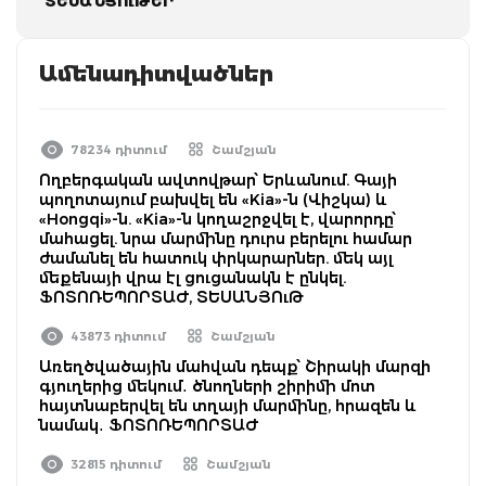
ՏԵՍԱՆՅՈւԹԵՐ
Ամենադիտվածներ
78234 դիտում
Շամշյան
Ողբերգական ավտովթար՝ Երևանում. Գայի
պողոտայում բախվել են «Kia»-ն (Վիշկա) և
«Hongqi»-ն. «Kia»-ն կողաշրջվել է, վարորդը՝
մահացել. նրա մարմինը դուրս բերելու համար
ժամանել են հատուկ փրկարարներ. մեկ այլ
մեքենայի վրա էլ ցուցանակն է ընկել.
ՖՈՏՈՌԵՊՈՐՏԱԺ, ՏԵՍԱՆՅՈւԹ
43873 դիտում
Շամշյան
Առեղծվածային մահվան դեպք՝ Շիրակի մարզի
գյուղերից մեկում․ ծնողների շիրիմի մոտ
հայտնաբերվել են տղայի մարմինը, հրազեն և
նամակ․ ՖՈՏՈՌԵՊՈՐՏԱԺ
32815 դիտում
Շամշյան