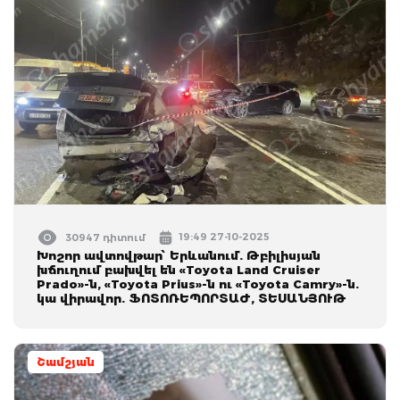
19:49 27-10-2025
30947 դիտում
Խոշոր ավտովթար՝ Երևանում. Թբիլիսյան
խճուղում բախվել են «Toyota Land Cruiser
Prado»-ն, «Toyota Prius»-ն ու «Toyota Camry»-ն.
կա վիրավոր. ՖՈՏՈՌԵՊՈՐՏԱԺ, ՏԵՍԱՆՅՈՒԹ
Շամշյան