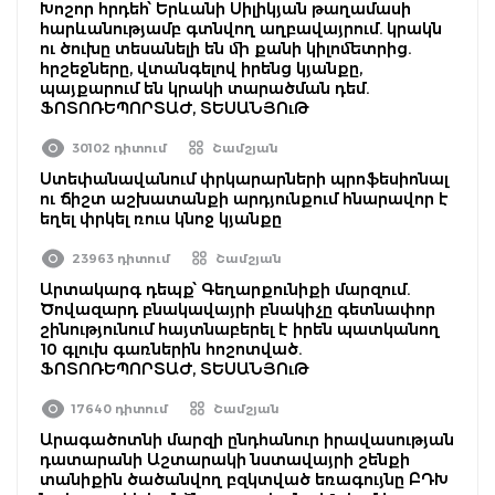
Խոշոր հրդեհ՝ Երևանի Սիլիկյան թաղամասի
հարևանությամբ գտնվող աղբավայրում. կրակն
ու ծուխը տեսանելի են մի քանի կիլոմետրից.
հրշեջները, վտանգելով իրենց կյանքը,
պայքարում են կրակի տարածման դեմ.
ՖՈՏՈՌԵՊՈՐՏԱԺ, ՏԵՍԱՆՅՈւԹ
30102 դիտում
Շամշյան
Ստեփանավանում փրկարարների պրոֆեսիոնալ
ու ճիշտ աշխատանքի արդյունքում հնարավոր է
եղել փրկել ռուս կնոջ կյանքը
23963 դիտում
Շամշյան
Արտակարգ դեպք՝ Գեղարքունիքի մարզում.
Ծովազարդ բնակավայրի բնակիչը գետնափոր
շինությունում հայտնաբերել է իրեն պատկանող
10 գլուխ գառներին հոշոտված.
ՖՈՏՈՌԵՊՈՐՏԱԺ, ՏԵՍԱՆՅՈւԹ
17640 դիտում
Շամշյան
Արագածոտնի մարզի ընդհանուր իրավասության
դատարանի Աշտարակի նստավայրի շենքի
տանիքին ծածանվող բզկտված եռագույնը ԲԴԽ