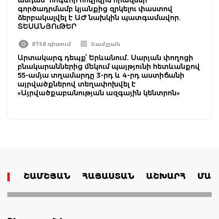
գործադրմամբ կյանքից զրկելու փաստով
ձերբակալվել է ԱԺ նախկին պատգամավոր.
ՏԵՍԱՆՅՈւԹԵՐ
8758 դիտում
Շամշյան
Արտակարգ դեպք՝ Երևանում․ Սարյան փողոցի
բնակարաններից մեկում պայթյունի հետևանքով
55-ամյա տղամարդը 3-րդ և 4-րդ աստիճանի
այրվածքներով տեղափոխվել է
«Այրվածքաբանության ազգային կենտրոն»
ՇԱՄՇՅԱՆ
ՀԱՅԱՍՏԱՆ
ԱՇԽԱՐՀ
ՄԱՄ