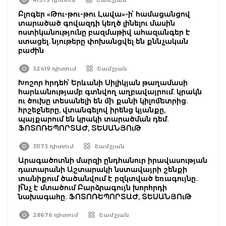
Բլոգեր «Թու-թու-թու Լավա»-ի՝ համացանցով
տարածած գովազդի կեղծ լինելու մասին
ոստիկանությունը բազմաթիվ ահազանգեր է
ստացել. նյութերը փոխանցվել են քննչական
բաժին
32419 դիտում
Շամշյան
Խոշոր հրդեհ՝ Երևանի Սիլիկյան թաղամասի
հարևանությամբ գտնվող աղբավայրում. կրակն
ու ծուխը տեսանելի են մի քանի կիլոմետրից.
հրշեջները, վտանգելով իրենց կյանքը,
պայքարում են կրակի տարածման դեմ.
ՖՈՏՈՌԵՊՈՐՏԱԺ, ՏԵՍԱՆՅՈւԹ
31173 դիտում
Շամշյան
Արագածոտնի մարզի ընդհանուր իրավասության
դատարանի Աշտարակի նստավայրի շենքի
տանիքում ծածանվում է բզկտված եռագույնը․
ի՞նչ է մտածում Բարձրագույն խորհրդի
նախագահը. ՖՈՏՈՌԵՊՈՐՏԱԺ, ՏԵՍԱՆՅՈւԹ
28676 դիտում
Շամշյան