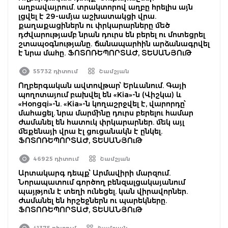
աղբավայրում. տրակտորով աղբը հրելիս այն
լցվել է 29-ամյա աշխատակցի վրա.
քաղաքացիներն ու փրկարարները մեծ
դժվարությամբ նրան դուրս են բերել ու մոտեցրել
շտապօգնությանը. ճանապարհին արձանագրվել
է նրա մահը. ՖՈՏՈՌԵՊՈՐՏԱԺ, ՏԵՍԱՆՅՈւԹ
55732 դիտում
Շամշյան
Ողբերգական ավտովթար՝ Երևանում. Գայի
պողոտայում բախվել են «Kia»-ն (Վիշկա) և
«Hongqi»-ն. «Kia»-ն կողաշրջվել է, վարորդը՝
մահացել. նրա մարմինը դուրս բերելու համար
ժամանել են հատուկ փրկարարներ. մեկ այլ
մեքենայի վրա էլ ցուցանակն է ընկել.
ՖՈՏՈՌԵՊՈՐՏԱԺ, ՏԵՍԱՆՅՈւԹ
46925 դիտում
Շամշյան
Արտակարգ դեպք՝ Արմավիրի մարզում.
Նորապատում գործող բենզալցակայանում
պայթյուն է տեղի ունեցել. կան վիրավորներ.
ժամանել են հրշեջներն ու պարեկները.
ՖՈՏՈՌԵՊՈՐՏԱԺ, ՏԵՍԱՆՅՈւԹ
41375 դիտում
Շամշյան