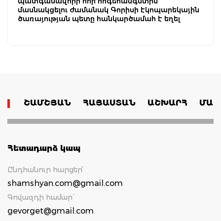
պատգամավորի հոր հոգեհանգստին
մասնակցելու ժամանակ Գորիսի էկոպարեկային
ծառայության պետը հանկարծամահ է եղել
ՇԱՄՇՅԱՆ
ՀԱՅԱՍՏԱՆ
ԱՇԽԱՐՀ
ՄԱՄ
Հետադարձ կապ
Ընդհանուր հարցեր՝
shamshyan.com@gmail.com
Գովազդի համար`
gevorget@gmail.com