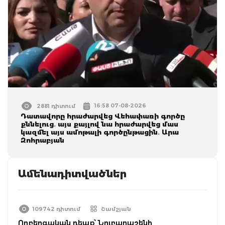
16:58 07-08-2026
2881 դիտում
Դատավորը հրաժարվեց Վեհափառի գործը
քննելուց․ այս քայլով նա հրաժարվեց մաս
կազմել այս ամոթալի գործընթացին․ Արա
Զոհրաբյան
Ամենադիտվածներ
109742 դիտում
Շամշյան
Ողբերգական դեպք՝ Նուբարաշենի