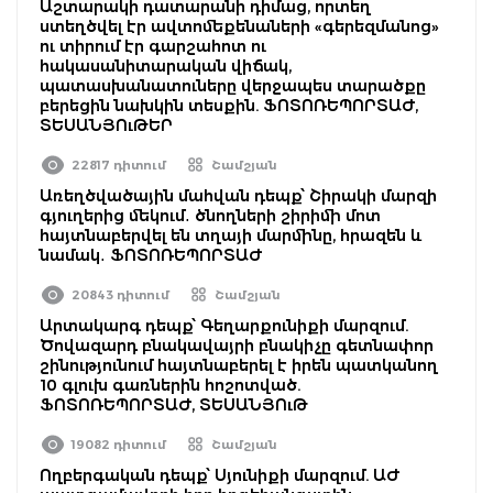
Աշտարակի դատարանի դիմաց, որտեղ
ստեղծվել էր ավտոմեքենաների «գերեզմանոց»
ու տիրում էր գարշահոտ ու
հակասանիտարական վիճակ,
պատասխանատուները վերջապես տարածքը
բերեցին նախկին տեսքին. ՖՈՏՈՌԵՊՈՐՏԱԺ,
ՏԵՍԱՆՅՈւԹԵՐ
22817 դիտում
Շամշյան
Առեղծվածային մահվան դեպք՝ Շիրակի մարզի
գյուղերից մեկում․ ծնողների շիրիմի մոտ
հայտնաբերվել են տղայի մարմինը, հրազեն և
նամակ․ ՖՈՏՈՌԵՊՈՐՏԱԺ
20843 դիտում
Շամշյան
Արտակարգ դեպք՝ Գեղարքունիքի մարզում.
Ծովազարդ բնակավայրի բնակիչը գետնափոր
շինությունում հայտնաբերել է իրեն պատկանող
10 գլուխ գառներին հոշոտված.
ՖՈՏՈՌԵՊՈՐՏԱԺ, ՏԵՍԱՆՅՈւԹ
19082 դիտում
Շամշյան
Ողբերգական դեպք՝ Սյունիքի մարզում. ԱԺ