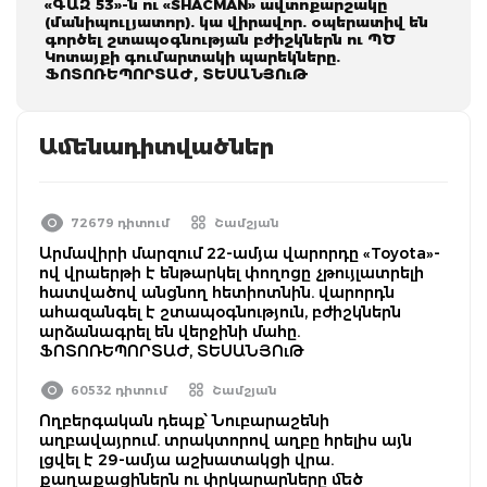
«ԳԱԶ 53»-ն ու «SHACMAN» ավտոքարշակը
(մանիպուլյատոր). կա վիրավոր. օպերատիվ են
գործել շտապօգնության բժիշկներն ու ՊԾ
Կոտայքի գումարտակի պարեկները.
ՖՈՏՈՌԵՊՈՐՏԱԺ, ՏԵՍԱՆՅՈւԹ
Ամենադիտվածներ
72679 դիտում
Շամշյան
Արմավիրի մարզում 22-ամյա վարորդը «Toyota»-
ով վրաերթի է ենթարկել փողոցը չթույլատրելի
հատվածով անցնող հետիոտնին. վարորդն
ահազանգել է շտապօգնություն, բժիշկներն
արձանագրել են վերջինի մահը.
ՖՈՏՈՌԵՊՈՐՏԱԺ, ՏԵՍԱՆՅՈւԹ
60532 դիտում
Շամշյան
Ողբերգական դեպք՝ Նուբարաշենի
աղբավայրում. տրակտորով աղբը հրելիս այն
լցվել է 29-ամյա աշխատակցի վրա.
քաղաքացիներն ու փրկարարները մեծ