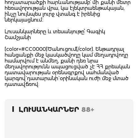
հողատարածքի հարևանությամբ՝ մի քանի մետր
հեռավորության վրա, կա էլեկտրաենթակայան,
ինչը նույնպես լուրջ վտանգ է իրենից
ներկայացնում։
Լուսանկարները և տեսանյութը՝ Գագիկ
Շամշյանի
[color=#CC0000]Ծանուցում[/color]. Ենթադրյալ
հանցանքի մեջ կասկածվողը կամ մեղադրվողը
համարվում է անմեղ, քանի դեռ նրա
մեղավորությունն ապացուցված չէ ՀՀ քրեական
դատավարության օրենսգրքով սահմանված
կարգով` դատարանի` օրինական ուժի մեջ մտած
դատավճռով:
ԼՈՒՍԱՆԿԱՐՆԵՐ
88+