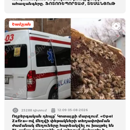
ահազանգերը. ՖՈՏՈՌԵՊՈՐՏԱԺ, ՏԵՍԱՆՅՈւԹ
Շամշյան
12:09 05-08-2026
25288 դիտում
Ողբերգական դեպք՝ Կոտայքի մարզում․ «Opel
Zafira»-ով մեղվի փեթակների տեղափոխման
ժամանակ մեղուները հարձակվել ու խայթել են
74-ամյա վարորդին, ով տեղում մահացել է․