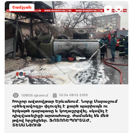
Շամշյան
10:34 08-12-2019
108105 դիտում
Խոշոր ավտովթար Երևանում. Նորք Մարաշում
«բենզավոզը» փլուզել է քարե պարիսպն ու
երկաթե դարպասը և կողաշրջվել. սկսվել է
դիզվառելիքի արտահոսք. ժամանել են մեծ
թվով հրշեջներ. ՖՈՏՈՌԵՊՈՐՏԱԺ,
ՏԵՍԱՆՅՈՒԹ