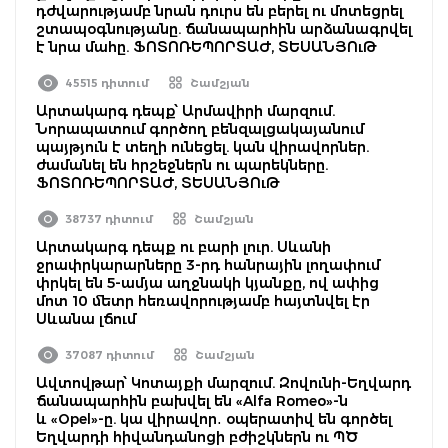
դժվարությամբ նրան դուրս են բերել ու մոտեցրել
շտապօգնությանը. ճանապարհին արձանագրվել
է նրա մահը. ՖՈՏՈՌԵՊՈՐՏԱԺ, ՏԵՍԱՆՅՈւԹ
45515 դիտում
Շամշյան
Արտակարգ դեպք՝ Արմավիրի մարզում.
Նորապատում գործող բենզալցակայանում
պայթյուն է տեղի ունեցել. կան վիրավորներ.
ժամանել են հրշեջներն ու պարեկները.
ՖՈՏՈՌԵՊՈՐՏԱԺ, ՏԵՍԱՆՅՈւԹ
38737 դիտում
Շամշյան
Արտակարգ դեպք ու բարի լուր. Սևանի
ջրափրկարարները 3-րդ հանրային լողափում
փրկել են 5-ամյա աղջնակի կյանքը, ով ափից
մոտ 10 մետր հեռավորությամբ հայտնվել էր
Սևանա լճում
37087 դիտում
Շամշյան
Ավտովթար՝ Կոտայքի մարզում. Զովունի-Եղվարդ
ճանապարհին բախվել են «Alfa Romeo»-ն
և «Opel»-ը. կա վիրավոր․ օպերատիվ են գործել
Եղվարդի հիվանդանոցի բժիշկներն ու ՊԾ