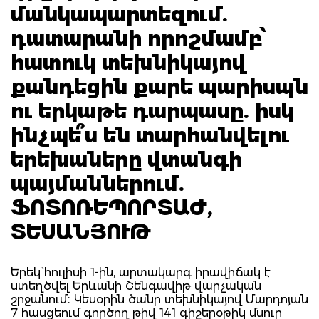
մանկապարտեզում.
դատարանի որոշմամբ՝
հատուկ տեխնիկայով
քանդեցին քարե պարիսպն
ու երկաթե դարպասը. իսկ
ինչպե՞ս են տարհանվելու
երեխաները վտանգի
պայմաններում.
ՖՈՏՈՌԵՊՈՐՏԱԺ,
ՏԵՍԱՆՅՈՒԹ
Երեկ` հուլիսի 1-ին, արտակարգ իրավիճակ է
ստեղծվել Երևանի Շենգավիթ վարչական
շրջանում։ Կեսօրին ծանր տեխնիկայով Մարդոյան
7 հասցեում գործող թիվ 141 գիշերօթիկ մսուր