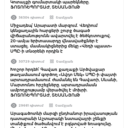
Կոտայքի գումարտակի պարեկները.
ՖՈՏՈՌԵՊՈՐՏԱԺ, ՏԵՍԱՆՅՈւԹ
36304 դիտում
Շամշյան
Միջադեպ՝ Արարատի մարզում․ Վեդիում
կենցաղային հարցերի շուրջ ծագած
վիճաբանությունն ավարտվել է ծեծկռտուքով․
20-ամյա երիտասարդը վնասվածքներ է
ստացել․ մասնակիցներից մեկը «Վեդի պլաստ»
ՍՊԸ-ի տնօրենի որդին է
30729 դիտում
Շամշյան
Խոշոր հրդեհ՝ Գավառ քաղաքի Արծվաքար
թաղամասում գործող «Ավդո Մեկ» ՍՊԸ-ի փայտի
արտադրամասում. ժամանել են Գավառի, Սևանի,
Մարտունու հրշեջները. արտադրամասն
ամբողջությամբ վերածվել է մոխրի.
ՖՈՏՈՌԵՊՈՐՏԱԺ, ՏԵՍԱՆՅՈւԹ
29661 դիտում
Շամշյան
Արագածոտնի մարզի ընդհանուր իրավասության
դատարանի Աշտարակի նստավայրի շենքի
տանիքում ծածանվում է բզկտված եռագույնը․