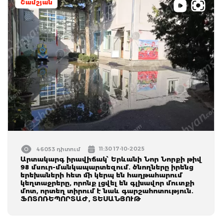
Շամշյան
11:30 17-10-2025
46053 դիտում
Արտակարգ իրավիճակ՝ Երևանի Նոր Նորքի թիվ
98 մսուր-մանկապարտեզում. ծնողները իրենց
երեխաների հետ մի կերպ են հաղթահարում
կեղտաջրերը, որոնք լցվել են գլխավոր մուտքի
մոտ, որտեղ տիրում է նաև գարշահոտություն.
ՖՈՏՈՌԵՊՈՐՏԱԺ, ՏԵՍԱՆՅՈՒԹ