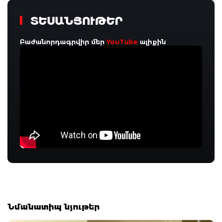
ՏԵՍԱՆՅՈՒԹԵՐ
Բաժանորդագրվիր մեր
YouTube
ալիքին
Նմանատիպ նյութեր