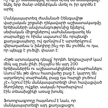
եկել, երբ ծանր տեխնիկան մտել ու իր գործն է
արել։
Մանկապարտեզ ժամանած Շենգավիթ
վարչական շրջանի ղեկավարի աշխատակազմը,
երեխաների անվտանգությունից ելնելով,
սեփական միջոցներով սահմանազատել են
տարածքը ու հիմա սպասում են, որպեսզի
քաղաքապետը, ով գտնվում է արտերկրում,
վերադառնա և խնդիրը ինչ-որ ձև լուծեն, ու դա,
որ պեպք է լուծվի, փաստ է։
«Եթե արտակարգ դեպք՝ հրդեհ, երկրաշարժ կամ
մեկ այլ բան լինի, ինչպե՞ս են այդ 200
երեխաներին ու աշխատակիցներին տարհանելու։
Ասում են, թե մյուս հատվածը բաց է, կարող են
այդտեղով տարհանել, բայց դա հարցի լուծում
չէ»,-նշում էին մանկապարտեզի մոտ հավաքված
ծնողները, ովքեր, սակայն հրաժարվում
էին տեսախցիկի առաջ խոսել։
Ֆոտոլրագրողը հայտնում է նաև, որ
մանկապարտեզի այդ քաղաքացու