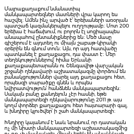
Մայրաքաղաքում նմանատիպ
մանկապարտեզներ մատների վրա կարող ես
հաշվել։ Ամեն ինչ արված է՝ երեխաների առօրյան
պատշաճ կազմակերպելու ուղղությամբ։ Մոտ 200
երեխա է հաճախում, ու բոլորն էլ սոցիալապես
անապահով ընտանիքներից են։ Մեծ մասը
գիշերում է այդտեղ ու միայն շաբաթ-կիրակի
օրերին են գնում տուն։ Այն, որ այդ հատվածը
պատկանել է քաղաքացու, դա փաստ է։ Մեր
տեղեկություններով՝ հիմա Երևանի
քաղաքապետարանն ու Շենգավիթ վարչական
շրջանի ղեկավարի աշխատակազմը փորձում են
բանակցություններ վարել այդ քաղաքացու հետ,
որպեսզի տարածքը գնեն և որպես
նվիրատվություն՝ հանձնեն մանկապարտեզին։
Սակայն բանը քանդելուն չէր հասնի, եթե
մանկապարտեզի ղեկավարությունը 2011 թ. այս
կողմ փորձեր քաղաքացու հետ հայտարարի գալ,
և խնդիրը կլուծվեր՝ ի շահ մանկապարտեզի։
Խնդիրը կայանում է նաև նրանում, որ դատական
ոչ մի նիստի մանկապարտեզի աշխատակազմից
ոչ ոք չի մասնակցել, միայն երեկ են անակնկալի