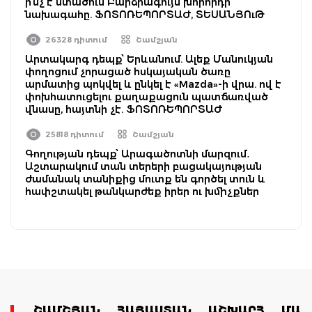
ի՞նչ է մտածում Բարձրագույն խորհրդի
նախագահը. ՖՈՏՈՌԵՊՈՐՏԱԺ, ՏԵՍԱՆՅՈւԹ
26328 դիտում
Շամշյան
Արտակարգ դեպք՝ Երևանում. Ալեք Մանուկյան
փողոցում չորացած հսկայական ծառը
արմատից պոկվել և ընկել է «Mazda»-ի վրա. ով է
փոխհատուցելու քաղաքացուն պատճառված
վնասը, հայտնի չէ. ՖՈՏՈՌԵՊՈՐՏԱԺ
25818 դիտում
Շամշյան
Գողության դեպք՝ Արագածոտնի մարզում․
Աշտարակում տան տերերի բացակայության
ժամանակ տանիքից մուտք են գործել տուն և
հափշտակել թանկարժեք իրեր ու խմիչքներ
ՇԱՄՇՅԱՆ
ՀԱՅԱՍՏԱՆ
ԱՇԽԱՐՀ
ՄԱՄ