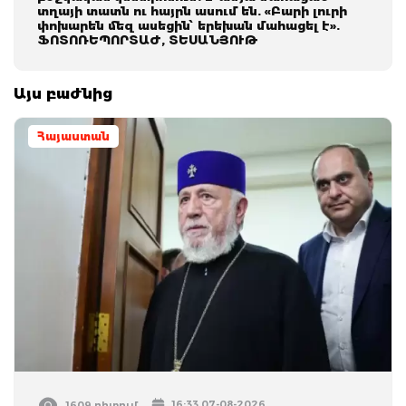
տղայի տատն ու հայրն ասում են. «Բարի լուրի
փոխարեն մեզ ասեցին՝ երեխան մահացել է».
ՖՈՏՈՌԵՊՈՐՏԱԺ, ՏԵՍԱՆՅՈՒԹ
Այս բաժնից
Հայաստան
16:33 07-08-2026
1609 դիտում