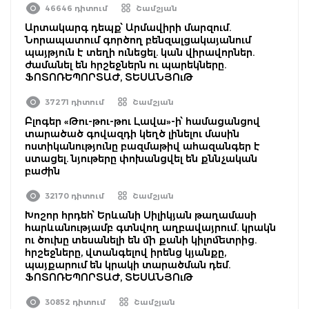
46646 դիտում
Շամշյան
Արտակարգ դեպք՝ Արմավիրի մարզում.
Նորապատում գործող բենզալցակայանում
պայթյուն է տեղի ունեցել. կան վիրավորներ.
ժամանել են հրշեջներն ու պարեկները.
ՖՈՏՈՌԵՊՈՐՏԱԺ, ՏԵՍԱՆՅՈւԹ
37271 դիտում
Շամշյան
Բլոգեր «Թու-թու-թու Լավա»-ի՝ համացանցով
տարածած գովազդի կեղծ լինելու մասին
ոստիկանությունը բազմաթիվ ահազանգեր է
ստացել. նյութերը փոխանցվել են քննչական
բաժին
32170 դիտում
Շամշյան
Խոշոր հրդեհ՝ Երևանի Սիլիկյան թաղամասի
հարևանությամբ գտնվող աղբավայրում. կրակն
ու ծուխը տեսանելի են մի քանի կիլոմետրից.
հրշեջները, վտանգելով իրենց կյանքը,
պայքարում են կրակի տարածման դեմ.
ՖՈՏՈՌԵՊՈՐՏԱԺ, ՏԵՍԱՆՅՈւԹ
30852 դիտում
Շամշյան