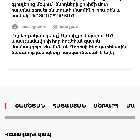
գյուղերից մեկում․ ծնողների շիրիմի մոտ
հայտնաբերվել են տղայի մարմինը, հրազեն և
նամակ․ ՖՈՏՈՌԵՊՈՐՏԱԺ
18854 դիտում
Շամշյան
Ողբերգական դեպք՝ Սյունիքի մարզում. ԱԺ
պատգամավորի հոր հոգեհանգստին
մասնակցելու ժամանակ Գորիսի էկոպարեկային
ծառայության պետը հանկարծամահ է եղել
ՇԱՄՇՅԱՆ
ՀԱՅԱՍՏԱՆ
ԱՇԽԱՐՀ
ՄԱՄ
Հետադարձ կապ