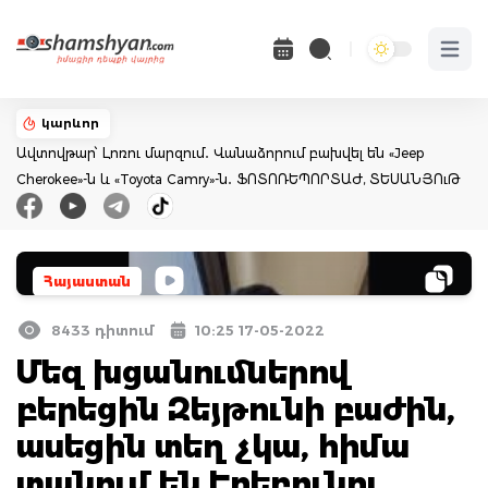
Open 
կարևոր
Ավտովթար՝ Լոռու մարզում․ Վանաձորում բախվել են «Jeep
Cherokee»-ն և «Toyota Camry»-ն․ ՖՈՏՈՌԵՊՈՐՏԱԺ, ՏԵՍԱՆՅՈւԹ
Հայաստան
8433 դիտում
10:25 17-05-2022
Մեզ խցանումներով
բերեցին Զեյթունի բաժին,
ասեցին տեղ չկա, հիմա
տանում են Էրեբունու