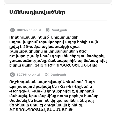
Ամենադիտվածներ
108743 դիտում
Շամշյան
Ողբերգական դեպք՝ Նուբարաշենի
աղբավայրում. տրակտորով աղբը հրելիս այն
լցվել է 29-ամյա աշխատակցի վրա.
քաղաքացիներն ու փրկարարները մեծ
դժվարությամբ նրան դուրս են բերել ու մոտեցրել
շտապօգնությանը. ճանապարհին արձանագրվել
է նրա մահը. ՖՈՏՈՌԵՊՈՐՏԱԺ, ՏԵՍԱՆՅՈւԹ
52798 դիտում
Շամշյան
Ողբերգական ավտովթար՝ Երևանում. Գայի
պողոտայում բախվել են «Kia»-ն (Վիշկա) և
«Hongqi»-ն. «Kia»-ն կողաշրջվել է, վարորդը՝
մահացել. նրա մարմինը դուրս բերելու համար
ժամանել են հատուկ փրկարարներ. մեկ այլ
մեքենայի վրա էլ ցուցանակն է ընկել.
ՖՈՏՈՌԵՊՈՐՏԱԺ, ՏԵՍԱՆՅՈւԹ