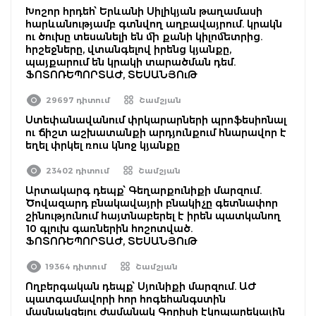
Խոշոր հրդեհ՝ Երևանի Սիլիկյան թաղամասի
հարևանությամբ գտնվող աղբավայրում. կրակն
ու ծուխը տեսանելի են մի քանի կիլոմետրից.
հրշեջները, վտանգելով իրենց կյանքը,
պայքարում են կրակի տարածման դեմ.
ՖՈՏՈՌԵՊՈՐՏԱԺ, ՏԵՍԱՆՅՈւԹ
29697 դիտում
Շամշյան
Ստեփանավանում փրկարարների պրոֆեսիոնալ
ու ճիշտ աշխատանքի արդյունքում հնարավոր է
եղել փրկել ռուս կնոջ կյանքը
23402 դիտում
Շամշյան
Արտակարգ դեպք՝ Գեղարքունիքի մարզում.
Ծովազարդ բնակավայրի բնակիչը գետնափոր
շինությունում հայտնաբերել է իրեն պատկանող
10 գլուխ գառներին հոշոտված.
ՖՈՏՈՌԵՊՈՐՏԱԺ, ՏԵՍԱՆՅՈւԹ
19364 դիտում
Շամշյան
Ողբերգական դեպք՝ Սյունիքի մարզում. ԱԺ
պատգամավորի հոր հոգեհանգստին
մասնակցելու ժամանակ Գորիսի էկոպարեկային