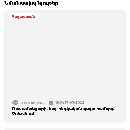
Նմանատիպ նյութեր
Հայաստան
18:54 17-03-2022
2856 դիտում
Ռասամանջարի. հայ-հնդկական գալա համերգ՝
Երևանում