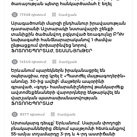
ծառայության պետը հանկարծամահ է եղել
17508 դիտում
Շամշյան
Արագածոտնի մարզի ընդհանուր իրավասության
դատարանի Աշտարակի նստավայրի շենքի
տանիքին ծածանվող բզկտված եռագույնը ԲԴԽ
նախագահի հանձնարարականով 1 ժամվա
ընթացքում փոխարինվեց նորով.
ՖՈՏՈՌԵՊՈՐՏԱԺ, ՏԵՍԱՆՅՈւԹԵՐ
14540 դիտում
Շամշյան
Երևանում պարեկներն իրականացրել են
օպերացիա, որը կրել է «Պատժել մայթագողերին»
անունը. 30-ից ավելի՝ մայթերն ապօրինի
գրաված, «գոլդ» համարանիշներով թանկարժեք
ավտոմեքենաների վարորդները ենթարկվել են
վարչական պատասխանատվության.
ՖՈՏՈՌԵՊՈՐՏԱԺ
8377 դիտում
Շամշյան
Արտակարգ դեպք՝ Երևանում․ Սարյան փողոցի
բնակարաններից մեկում պայթյունի հետևանքով
55-ամյա տղամարդը 3-րդ և 4-րդ աստիճանի