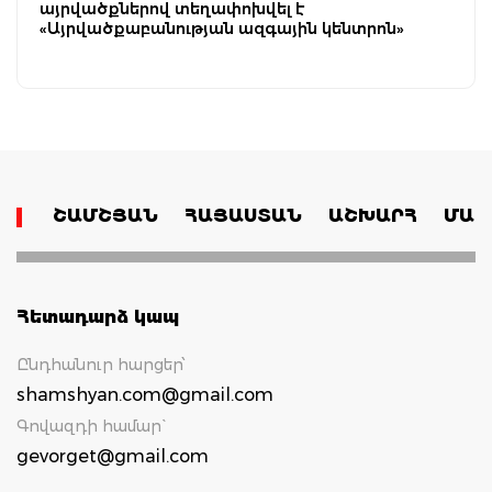
այրվածքներով տեղափոխվել է
«Այրվածքաբանության ազգային կենտրոն»
ՇԱՄՇՅԱՆ
ՀԱՅԱՍՏԱՆ
ԱՇԽԱՐՀ
ՄԱՄ
Հետադարձ կապ
Ընդհանուր հարցեր՝
shamshyan.com@gmail.com
Գովազդի համար`
gevorget@gmail.com