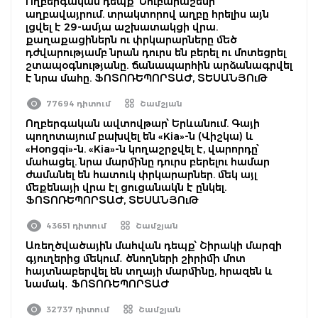
Ողբերգական դեպք՝ Նուբարաշենի
աղբավայրում. տրակտորով աղբը հրելիս այն
լցվել է 29-ամյա աշխատակցի վրա.
քաղաքացիներն ու փրկարարները մեծ
դժվարությամբ նրան դուրս են բերել ու մոտեցրել
շտապօգնությանը. ճանապարհին արձանագրվել
է նրա մահը. ՖՈՏՈՌԵՊՈՐՏԱԺ, ՏԵՍԱՆՅՈւԹ
77694 դիտում
Շամշյան
Ողբերգական ավտովթար՝ Երևանում. Գայի
պողոտայում բախվել են «Kia»-ն (Վիշկա) և
«Hongqi»-ն. «Kia»-ն կողաշրջվել է, վարորդը՝
մահացել. նրա մարմինը դուրս բերելու համար
ժամանել են հատուկ փրկարարներ. մեկ այլ
մեքենայի վրա էլ ցուցանակն է ընկել.
ՖՈՏՈՌԵՊՈՐՏԱԺ, ՏԵՍԱՆՅՈւԹ
43651 դիտում
Շամշյան
Առեղծվածային մահվան դեպք՝ Շիրակի մարզի
գյուղերից մեկում․ ծնողների շիրիմի մոտ
հայտնաբերվել են տղայի մարմինը, հրազեն և
նամակ․ ՖՈՏՈՌԵՊՈՐՏԱԺ
32737 դիտում
Շամշյան