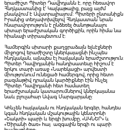
երաժիշտ Պիտեր Դավիդյանն է, որը հեռավոր
Հնդկաստանից է՝ Կալկաթայից, բայց այժմ
բնակվում է Ավստրալիայում։ Պիտերի ընտանիքն
Իրանից տեղափոխվելով Հնդկաստան՝ նրան
հնարավորություն է ընձեռել ծանոթանալու
սիտար երաժշտական գործիքին, որին հիմա նա
հիանալի տիրապետում է:
Համերգին սիտարի քաղցրաձայն ելևէջների
միջոցով երաժիշտը կներկայացնի ինչպես
հնդկական, այնպես էլ հայկական երաժշտություն:
Պիտեր Դավիդյանին հանդիսատեսը հիշում է
երկու տարի առաջ «Նարեկացի» արվեստի
միությունում ունեցած համերգով, որից հետո
բազմաթիվ դրական կարծիքներ էին հնչել:
Պիտեր Դավիդյանի հետ համատեղ
երաժշտական կատարումներով կներկայանա
նաև բլուլահար Ավագ Մարգարյանը:
Կհնչեն հայկական ու հնդկական երգեր, հանդես
կգան հնդկական մշակութային կենտրոնի
«Շակտի» պարի և երգի խումբը, «ԱԿՆԵՐ» և
«Ծիրանի ծառ» հայ ազգային երգի ու պարի
համույթները: