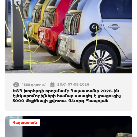
20:01 07-08-2026
1888 դիտում
ԵՏՀ խորհրդի որոշմամբ Հայաստանը 2026-ին
էլեկտրոմոբիլների համար ստացել է լրացուցիչ
5000 մեքենայի քվոտա. Գևորգ Պապոյան
Հայաստան