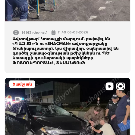
11:49 05-08-2026
16913 դիտում
Ավտովթար՝ Կոտայքի մարզում. բախվել են
«ԳԱԶ 53»-ն ու «SHACMAN» ավտոքարշակը
(մանիպուլյատոր). կա վիրավոր. օպերատիվ են
գործել շտապօգնության բժիշկներն ու ՊԾ
Կոտայքի գումարտակի պարեկները.
ՖՈՏՈՌԵՊՈՐՏԱԺ, ՏԵՍԱՆՅՈւԹ
Շամշյան