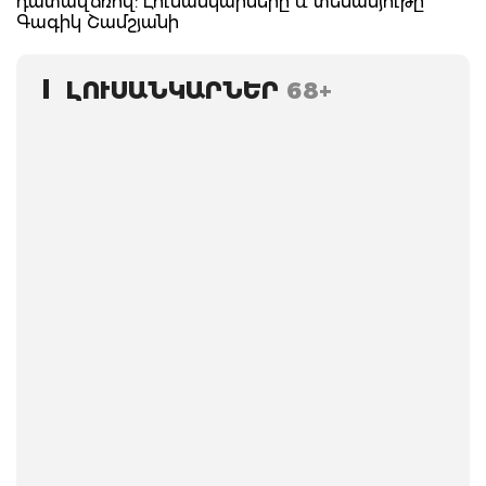
դատավճռով: Լուսանկարները և տեսանյութը՝
Գագիկ Շամշյանի
ԼՈՒՍԱՆԿԱՐՆԵՐ
68+