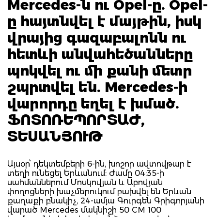
Mercedes-ն ու Opel-ը. Opel-
ը հայտնվել է մայթին, իսկ
վրայից գազաբալոնն ու
հետևի անվահեծանները
պոկվել ու մի քանի մետր
շպրտվել են. Mercedes-ի
վարորդը եղել է խմած.
ՖՈՏՈՌԵՊՈՐՏԱԺ,
ՏԵՍԱՆՅՈՒԹ
Այսօր՝ դեկտեմբերի 6-ին, խոշոր ավտովթար է
տեղի ունեցել Երևանում: Ժամը 04:35-ի
սահմաններում Մոսկովյան և Աբովյան
փողոցների խաչմերուկում բախվել են Երևան
քաղաքի բնակիչ, 24-ամյա Գուրգեն Գրիգորյանի
վարած Mercedes մակնիշի 50 CM 100