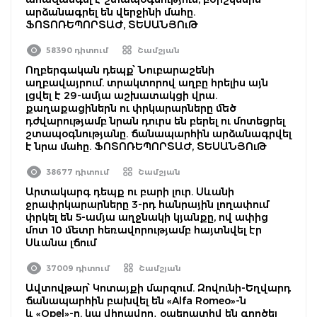
արձանագրել են վերջինի մահը.
ՖՈՏՈՌԵՊՈՐՏԱԺ, ՏԵՍԱՆՅՈւԹ
58390 դիտում
Շամշյան
Ողբերգական դեպք՝ Նուբարաշենի
աղբավայրում. տրակտորով աղբը հրելիս այն
լցվել է 29-ամյա աշխատակցի վրա.
քաղաքացիներն ու փրկարարները մեծ
դժվարությամբ նրան դուրս են բերել ու մոտեցրել
շտապօգնությանը. ճանապարհին արձանագրվել
է նրա մահը. ՖՈՏՈՌԵՊՈՐՏԱԺ, ՏԵՍԱՆՅՈւԹ
38677 դիտում
Շամշյան
Արտակարգ դեպք ու բարի լուր. Սևանի
ջրափրկարարները 3-րդ հանրային լողափում
փրկել են 5-ամյա աղջնակի կյանքը, ով ափից
մոտ 10 մետր հեռավորությամբ հայտնվել էր
Սևանա լճում
37009 դիտում
Շամշյան
Ավտովթար՝ Կոտայքի մարզում. Զովունի-Եղվարդ
ճանապարհին բախվել են «Alfa Romeo»-ն
և «Opel»-ը. կա վիրավոր․ օպերատիվ են գործել