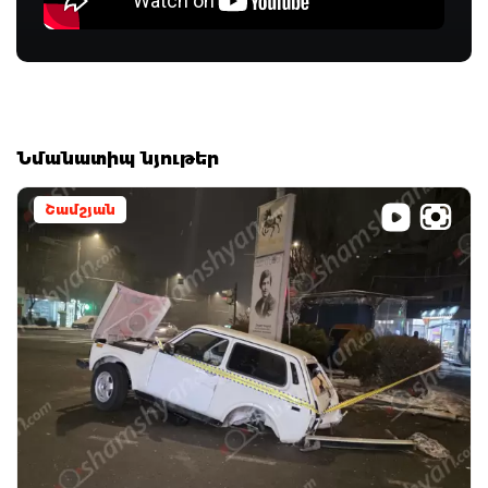
Նմանատիպ նյութեր
Շամշյան