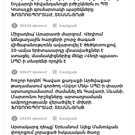
Եղվարդի հիվանդանոցի բժիշկներն ու ՊԾ
Կոտայքի գումարտակի պարեկները.
ՖՈՏՈՌԵՊՈՐՏԱԺ, ՏԵՍԱՆՅՈւԹ
36226 դիտում
Շամշյան
Միջադեպ՝ Արարատի մարզում․ Վեդիում
կենցաղային հարցերի շուրջ ծագած
վիճաբանությունն ավարտվել է ծեծկռտուքով․
20-ամյա երիտասարդը վնասվածքներ է
ստացել․ մասնակիցներից մեկը «Վեդի պլաստ»
ՍՊԸ-ի տնօրենի որդին է
30627 դիտում
Շամշյան
Խոշոր հրդեհ՝ Գավառ քաղաքի Արծվաքար
թաղամասում գործող «Ավդո Մեկ» ՍՊԸ-ի փայտի
արտադրամասում. ժամանել են Գավառի, Սևանի,
Մարտունու հրշեջները. արտադրամասն
ամբողջությամբ վերածվել է մոխրի.
ՖՈՏՈՌԵՊՈՐՏԱԺ, ՏԵՍԱՆՅՈւԹ
26256 դիտում
Շամշյան
Արտակարգ դեպք՝ Երևանում. Ալեք Մանուկյան
փողոցում չորացած հսկայական ծառը