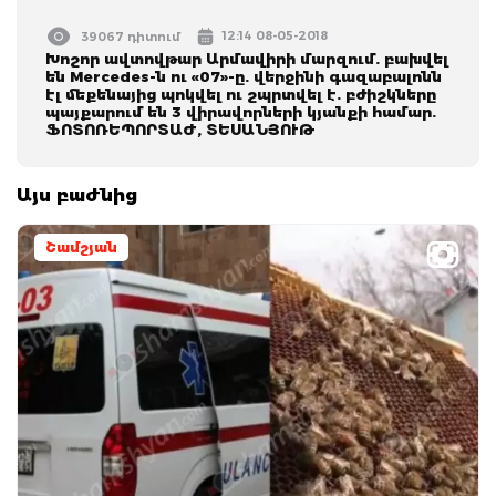
12:14 08-05-2018
39067 դիտում
Խոշոր ավտովթար Արմավիրի մարզում. բախվել
են Mercedes-ն ու «07»-ը. վերջինի գազաբալոնն
էլ մեքենայից պոկվել ու շպրտվել է. բժիշկները
պայքարում են 3 վիրավորների կյանքի համար.
ՖՈՏՈՌԵՊՈՐՏԱԺ, ՏԵՍԱՆՅՈՒԹ
Այս բաժնից
Շամշյան