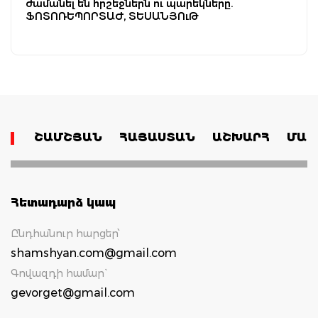
ժամանել են հրշեջներն ու պարեկները.
ՖՈՏՈՌԵՊՈՐՏԱԺ, ՏԵՍԱՆՅՈւԹ
ՇԱՄՇՅԱՆ
ՀԱՅԱՍՏԱՆ
ԱՇԽԱՐՀ
ՄԱՄ
Հետադարձ կապ
Ընդհանուր հարցեր՝
shamshyan.com@gmail.com
Գովազդի համար`
gevorget@gmail.com