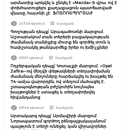
արմատից պոկվել և ընկել է «Mazda»-ի վրա. ով է
փոխհատուցելու քաղաքացուն պատճառված
վնասը, հայտնի չէ. ՖՈՏՈՌԵՊՈՐՏԱԺ
25728 դիտում
Շամշյան
Գողության դեպք՝ Արագածոտնի մարզում․
Աշտարակում տան տերերի բացակայության
ժամանակ տանիքից մուտք են գործել տուն և
հափշտակել թանկարժեք իրեր ու խմիչքներ
25153 դիտում
Շամշյան
Ողբերգական դեպք՝ Կոտայքի մարզում․ «Opel
Zafira»-ով մեղվի փեթակների տեղափոխման
ժամանակ մեղուները հարձակվել ու խայթել են
74-ամյա վարորդին, ով տեղում մահացել է․
շտապօգնության բժշկուհին նույնպես
խայթոցներ է ստացել և տեղափոխվել
հիվանդանոց
25146 դիտում
Շամշյան
Արտակարգ դեպք՝ Արմավիրի մարզում.
Նորապատում գործող բենզալցակայանում
պայթյուն է տեղի ունեցել. կան վիրավորներ.