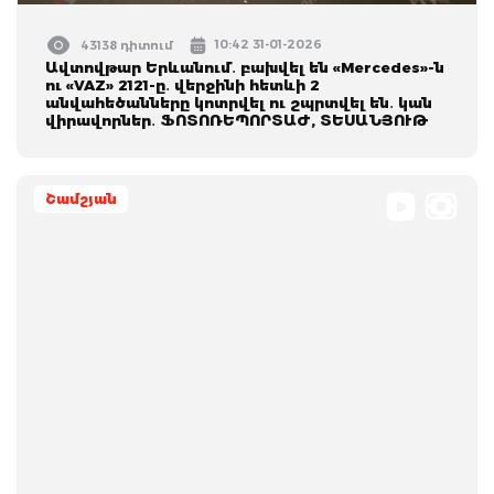
10:42 31-01-2026
43138 դիտում
Ավտովթար Երևանում․ բախվել են «Mercedes»-ն
ու «VAZ» 2121-ը․ վերջինի հետևի 2
անվահեծանները կոտրվել ու շպրտվել են․ կան
վիրավորներ․ ՖՈՏՈՌԵՊՈՐՏԱԺ, ՏԵՍԱՆՅՈՒԹ
Շամշյան