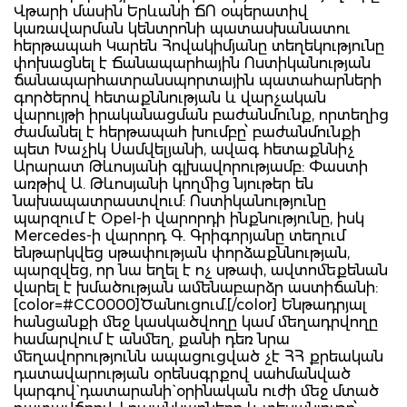
Վթարի մասին Երևանի ՃՈ օպերատիվ
կառավարման կենտրոնի պատասխանատու
հերթապահ Կարեն Հովակիմյանը տեղեկությունը
փոխացնել է Ճանապարհային Ոստիկանության
ճանապարհատրանսպորտային պատահարների
գործերով հետաքննության և վարչական
վարույթի իրականացման բաժանմունք, որտեղից
ժամանել է հերթապահ խումբը՝ բաժանմունքի
պետ Խաչիկ Սամվելյանի, ավագ հետաքննիչ
Արարատ Թևոսյանի գլխավորությամբ: Փաստի
առթիվ Ա. Թևոսյանի կողմից նյութեր են
նախապատրաստվում: Ոստիկանությունը
պարզում է Opel-ի վարորդի ինքնությունը, իսկ
Mercedes-ի վարորդ Գ. Գրիգորյանը տեղում
ենթարկվեց սթափության փորձաքննության,
պարզվեց, որ նա եղել է ոչ սթափ, ավտոմեքենան
վարել է խմածության ամենաբարձր աստիճանի:
[color=#CC0000]Ծանուցում.[/color] Ենթադրյալ
հանցանքի մեջ կասկածվողը կամ մեղադրվողը
համարվում է անմեղ, քանի դեռ նրա
մեղավորությունն ապացուցված չէ ՀՀ քրեական
դատավարության օրենսգրքով սահմանված
կարգով` դատարանի` օրինական ուժի մեջ մտած