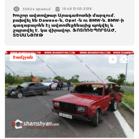
19:48 31-05-2018
50924 դիտում
Խոշոր ավտովթար Արագածոտնի մարզում.
բախվել են Daweoo-ն, Opel -ն ու BMW-ն. BMW-ի
գազաբալոնն էլ ավտոմեքենայից պոկվել և
շպրտվել է. կա վիրավոր. ՖՈՏՈՌԵՊՈՐՏԱԺ,
ՏԵՍԱՆՅՈՒԹ
Շամշյան