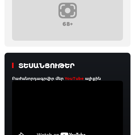
68+
ՏԵՍԱՆՅՈՒԹԵՐ
Բաժանորդագրվիր մեր
YouTube
ալիքին