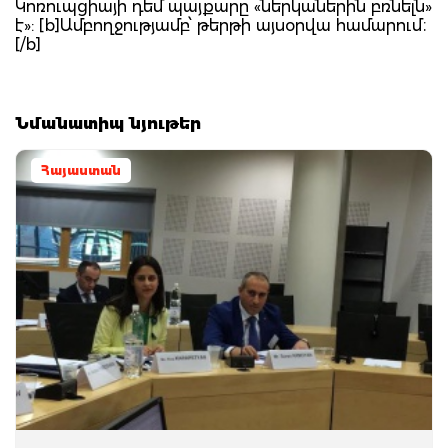
Կոռուպցիայի դեմ պայքարը «ներկաներին բռնելն»
է»: [b]Ամբողջությամբ՝ թերթի այսօրվա համարում։
[/b]
Նմանատիպ նյութեր
Հայաստան