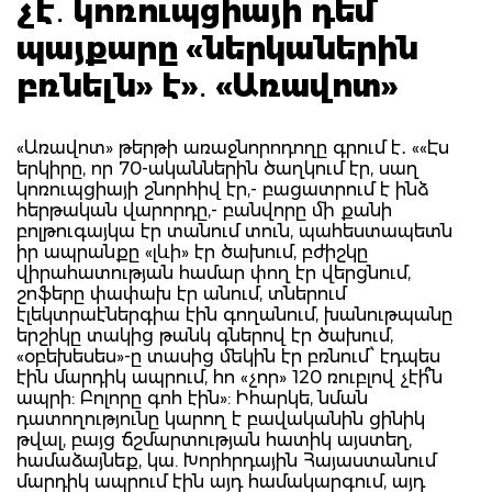
չէ․ կոռուպցիայի դեմ
պայքարը «ներկաներին
բռնելն» է»․ «Առավոտ»
«Առավոտ» թերթի առաջնորոդողը գրում է․ ««Էս
երկիրը, որ 70-ականներին ծաղկում էր, սաղ
կոռուպցիայի շնորհիվ էր,- բացատրում է ինձ
հերթական վարորդը,- բանվորը մի քանի
բոլթուգայկա էր տանում տուն, պահեստապետն
իր ապրանքը «լևի» էր ծախում, բժիշկը
վիրահատության համար փող էր վերցնում,
շոֆերը փափախ էր անում, տներում
էլեկտրաէներգիա էին գողանում, խանութպանը
երշիկը տակից թանկ գներով էր ծախում,
«օբեխեսես»-ը տասից մեկին էր բռնում՝ էդպես
էին մարդիկ ապրում, հո «չոր» 120 ռուբլով չէի՞ն
ապրի: Բոլորը գոհ էին»: Իհարկե, նման
դատողությունը կարող է բավականին ցինիկ
թվալ, բայց ճշմարտության հատիկ այստեղ,
համաձայնեք, կա. Խորհրդային Հայաստանում
մարդիկ ապրում էին այդ համակարգում, այդ