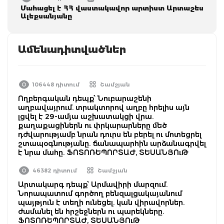
Մահացել է ՀՀ վաստակավոր արտիստ Արտաշես
Ալեքսանյանը
Ամենադիտվածներ
106448 դիտում
Շամշյան
Ողբերգական դեպք՝ Նուբարաշենի
աղբավայրում. տրակտորով աղբը հրելիս այն
լցվել է 29-ամյա աշխատակցի վրա.
քաղաքացիներն ու փրկարարները մեծ
դժվարությամբ նրան դուրս են բերել ու մոտեցրել
շտապօգնությանը. ճանապարհին արձանագրվել
է նրա մահը. ՖՈՏՈՌԵՊՈՐՏԱԺ, ՏԵՍԱՆՅՈւԹ
46382 դիտում
Շամշյան
Արտակարգ դեպք՝ Արմավիրի մարզում.
Նորապատում գործող բենզալցակայանում
պայթյուն է տեղի ունեցել. կան վիրավորներ.
ժամանել են հրշեջներն ու պարեկները.
ՖՈՏՈՌԵՊՈՐՏԱԺ, ՏԵՍԱՆՅՈւԹ