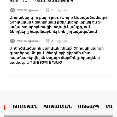
ՖՈՏՈՌԵՊՈՐՏԱԺ, ՏԵՍԱՆՅՈւԹ
22630 դիտում
Շամշյան
Արտակարգ ու բարի լուր. «Սուրբ Աստվածամայր»
բժշկական կենտրոնում բժիշկները փրկել են 5-
ամյա օտարերկրացի տղայի կյանքը, ում
ծնողները հայտնաբերել էին լողավազանում
20036 դիտում
Շամշյան
Առեղծվածային մահվան դեպք՝ Շիրակի մարզի
գյուղերից մեկում․ ծնողների շիրիմի մոտ
հայտնաբերվել են տղայի մարմինը, հրազեն և
նամակ․ ՖՈՏՈՌԵՊՈՐՏԱԺ
ՇԱՄՇՅԱՆ
ՀԱՅԱՍՏԱՆ
ԱՇԽԱՐՀ
ՄԱՄ