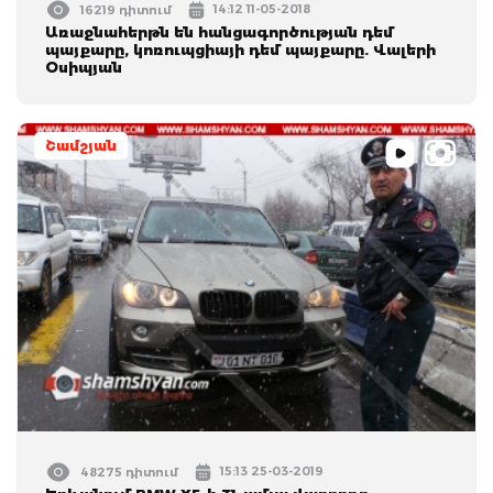
14:12 11-05-2018
16219 դիտում
Առաջնահերթն են հանցագործության դեմ
պայքարը, կոռուպցիայի դեմ պայքարը. Վալերի
Օսիպյան
Շամշյան
15:13 25-03-2019
48275 դիտում