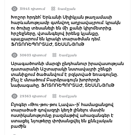
31945 դիտում
Շամշյան
Խոշոր հրդեհ՝ Երևանի Սիլիկյան թաղամասի
հարևանությամբ գտնվող աղբավայրում. կրակն
ու ծուխը տեսանելի են մի քանի կիլոմետրից.
հրշեջները, վտանգելով իրենց կյանքը,
պայքարում են կրակի տարածման դեմ.
ՖՈՏՈՌԵՊՈՐՏԱԺ, ՏԵՍԱՆՅՈւԹ
30603 դիտում
Շամշյան
Արագածոտնի մարզի ընդհանուր իրավասության
դատարանի Աշտարակի նստավայրի շենքի
տանիքում ծածանվում է բզկտված եռագույնը․
ի՞նչ է մտածում Բարձրագույն խորհրդի
նախագահը. ՖՈՏՈՌԵՊՈՐՏԱԺ, ՏԵՍԱՆՅՈւԹ
29363 դիտում
Շամշյան
Բլոգեր «Թու-թու-թու Լավա»-ի՝ համացանցով
տարածած գովազդի կեղծ լինելու մասին
ոստիկանությունը բազմաթիվ ահազանգեր է
ստացել. նյութերը փոխանցվել են քննչական
բաժին