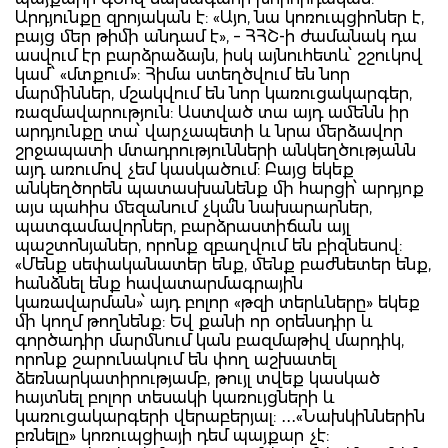
Արդյունքը զրոյական է: «Այո, նա կոռուպցիոներ է,
բայց մեր թիմի անդամ է», – ՀՀՇ-ի ժամանակ դա
ասվում էր բարձրաձայն, իսկ այնուհետև՝ շշուկով
կամ՝ «մտքում»: Հիմա ստեղծվում են նոր
մարմիններ, մշակվում են նոր կառուցակարգեր,
ռազմավարություն: Աստված տա այդ ամենն իր
արդյունքը տա՝ վարչապետի և նրա մերձավոր
շրջապատի մտադրությունների անկեղծությանն
այդ առումով չեմ կասկածում: Բայց եկեք
անկեղծորեն պատասխանենք մի հարցի՝ արդյոք
այս պահիս մեզանում չկա՞ն նախարարներ,
պատգամավորներ, բարձրաստիճան այլ
պաշտոնյաներ, որոնք զբաղվում են բիզնեսով:
«Մենք սեփականատեր ենք, մենք բաժնետեր ենք,
հանձնել ենք հավատարմագրային
կառավարման»՝ այդ բոլոր «թզի տերևները» եկեք
մի կողմ թողնենք: Եվ քանի որ օրենսդիր և
գործադիր մարմնում կան բազմաթիվ մարդիկ,
որոնք շարունակում են փող աշխատել
ձեռնարկատիրությամբ, թույլ տվեք կասկած
հայտնել բոլոր տեսակի կառույցների և
կառուցակարգերի վերաբերյալ: ․․․«Նախկիններին
բռնելը» կոռուպցիայի դեմ պայքար չէ: