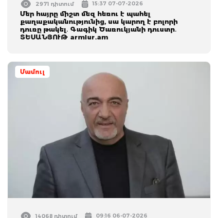
15:37 07-07-2026
2971 դիտում
Մեր հայրը միշտ մեզ հեռու է պահել
քաղաքականությունից, սա կարող է բոլորի
դուռը թակել․ Գագիկ Ծառուկյանի դուստր․
ՏԵՍԱՆՅՈՒԹ armlur.am
Մամուլ
09:16 06-07-2026
14068 դիտում