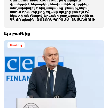
Երևանում BMW X5-ի 31-ամյա վարորդը
վրաերթի է ենթարկել հետիոտնին. վերջինը
տեղափոխվել է հիվանդանոց. բնակիչներն
ասում էին. «Ճիշտը Իվանի պոչից բռնելն է»՝
նկատի ունենալով Երևանի քաղաքապետին ու
ՀՀ ՃՈ պետին. ՖՈՏՈՌԵՊՈՐՏԱԺ, ՏԵՍԱՆՅՈՒԹ
Այս բաժնից
Մամուլ