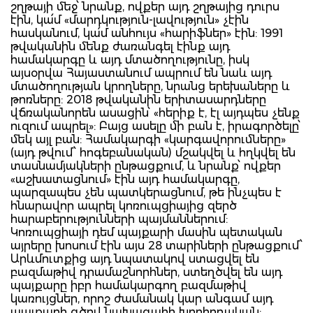
շղթայի մեջ՝ նրանք, ովքեր այդ շղթայից դուրս
էին, կա՛մ «մարդկություն-լավություն» չէին
հասկանում, կա՛մ անհույս «հարիֆներ» էին: 1991
թվականին մենք ժառանգել էինք այդ
համակարգը և այդ մտածողությունը, իսկ
այսօրվա Հայաստանում ապրում են նաև այդ
մտածողության կրողները, նրանց երեխաները և
թոռները: 2018 թվականին երիտասարդները
վճռականորեն ասացին՝ «հերիք է, էլ այդպես չենք
ուզում ապրել»: Բայց ասելը մի բան է, իրագործելը՝
մեկ այլ բան: Համակարգի «կարգավորումները»
(այդ թվում՝ հոգեբանական) մշակվել և հղկվել են
տասնամյակների ընթացքում, և նրանք՝ ովքեր
«աշխատացնում» էին այդ համակարգը,
պարզապես չեն պատկերացնում, թե ինչպես է
հնարավոր ապրել կոռուպցիայից զերծ
հարաբերությունների պայմաններում:
Կոռուպցիայի դեմ պայքարի մասին պետական
այրերը խոսում էին այս 28 տարիների ընթացքում՝
Արևմուտքից այդ նպատակով ստացվել են
բազմաթիվ դրամաշնորհներ, ստեղծվել են այդ
պայքարը իբր համակարգող բազմաթիվ
կառույցներ, որոշ ժամանակ կար անգամ այդ
պայքարի գծով նախագահի խորհրդական: