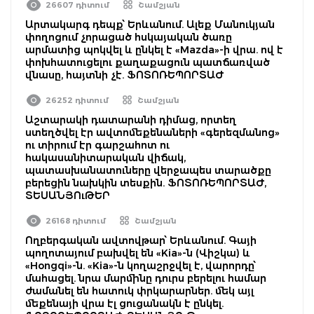
26607 դիտում
Շամշյան
Արտակարգ դեպք՝ Երևանում. Ալեք Մանուկյան
փողոցում չորացած հսկայական ծառը
արմատից պոկվել և ընկել է «Mazda»-ի վրա. ով է
փոխհատուցելու քաղաքացուն պատճառված
վնասը, հայտնի չէ. ՖՈՏՈՌԵՊՈՐՏԱԺ
26252 դիտում
Շամշյան
Աշտարակի դատարանի դիմաց, որտեղ
ստեղծվել էր ավտոմեքենաների «գերեզմանոց»
ու տիրում էր գարշահոտ ու
հակասանիտարական վիճակ,
պատասխանատուները վերջապես տարածքը
բերեցին նախկին տեսքին. ՖՈՏՈՌԵՊՈՐՏԱԺ,
ՏԵՍԱՆՅՈւԹԵՐ
26168 դիտում
Շամշյան
Ողբերգական ավտովթար՝ Երևանում. Գայի
պողոտայում բախվել են «Kia»-ն (Վիշկա) և
«Hongqi»-ն. «Kia»-ն կողաշրջվել է, վարորդը՝
մահացել. նրա մարմինը դուրս բերելու համար
ժամանել են հատուկ փրկարարներ. մեկ այլ
մեքենայի վրա էլ ցուցանակն է ընկել.