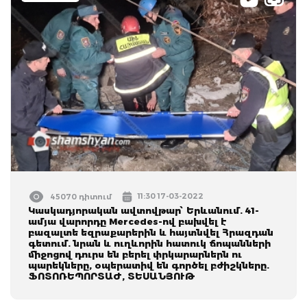
11:30 17-03-2022
45070 դիտում
Կասկադյորական ավտովթար՝ Երևանում. 41-
ամյա վարորդը Mercedes-ով բախվել է
բազալտե եզրաքարերին և հայտնվել Հրազդան
գետում. նրան և ուղևորին հատուկ ճոպանների
միջոցով դուրս են բերել փրկարարներն ու
պարեկները, օպերատիվ են գործել բժիշկները.
ՖՈՏՈՌԵՊՈՐՏԱԺ, ՏԵՍԱՆՅՈՒԹ