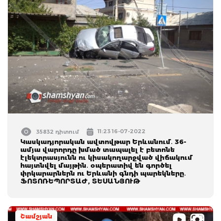
11:23 16-07-2022
35832 դիտում
Կասկադյորական ավտովթար Երևանում․ 36-
ամյա վարորդը խմած տապալել է բետոնե
էլեկտրասյունն ու կիսակողարջված վիճակում
հայտնվել մայթին․ օպերատիվ են գործել
փրկարարներն ու Երևանի գնդի պարեկները․
ՖՈՏՈՌԵՊՈՐՏԱԺ, ՏԵՍԱՆՅՈՒԹ
Շամշյան