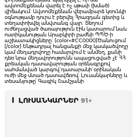
ավտոմեքենան վարել է ոչ սթափ (խմած)
վիճակում։ Ավտոմեքենան վերամբարձ կռունկի
օգնությամբ դուրս է բերվել Հրազդան գետից և
տեղափոխվել անվտանգ վայր։ Տեղում
ուժեղացված ծառայություն էին կատարում նաև
ոստիկանության Արաբկիրի բաժնի ՊՊԾ-ի
աշխատակիցները։ [color=#CC0000]Ծանուցում.
[/color] Ենթադրյալ հանցանքի մեջ կասկածվողը
կամ մեղադրվողը համարվում է անմեղ, քանի
դեռ նրա մեղավորությունն ապացուցված չէ ՀՀ
քրեական դատավարության օրենսգրքով
սահմանված կարգով` դատարանի` օրինական
ուժի մեջ մտած դատավճռով: Լուսանկարները և
տեսանյութը՝ Գագիկ Շամշյանի
ԼՈՒՍԱՆԿԱՐՆԵՐ
91+