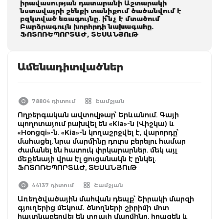
իրավասության դատարանի Աշտարակի
նստավայրի շենքի տանիքում ծածանվում է
բզկտված եռագույնը․ ի՞նչ է մտածում
Բարձրագույն խորհրդի նախագահը.
ՖՈՏՈՌԵՊՈՐՏԱԺ, ՏԵՍԱՆՅՈւԹ
Ամենադիտվածներ
78804 դիտում
Շամշյան
Ողբերգական ավտովթար՝ Երևանում. Գայի
պողոտայում բախվել են «Kia»-ն (Վիշկա) և
«Hongqi»-ն. «Kia»-ն կողաշրջվել է, վարորդը՝
մահացել. նրա մարմինը դուրս բերելու համար
ժամանել են հատուկ փրկարարներ. մեկ այլ
մեքենայի վրա էլ ցուցանակն է ընկել.
ՖՈՏՈՌԵՊՈՐՏԱԺ, ՏԵՍԱՆՅՈւԹ
44137 դիտում
Շամշյան
Առեղծվածային մահվան դեպք՝ Շիրակի մարզի
գյուղերից մեկում․ ծնողների շիրիմի մոտ
հայտնաբերվել են տղայի մարմինը, հրազեն և