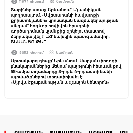
11674 դիտում
Շամշյան
Տարիներ առաջ Երևանում՝ Մյասնիկյան
պողոտայում, «Ավետարանի հավատքի
քրիստոնյաներ» կրոնական կազմակերպության
անդամ՝ հոգևոր հովիվին հրազենի
գործադրմամբ կյանքից զրկելու փաստով
ձերբակալվել է ԱԺ նախկին պատգամավոր.
ՏԵՍԱՆՅՈւԹԵՐ
9052 դիտում
Շամշյան
Արտակարգ դեպք՝ Երևանում․ Սարյան փողոցի
բնակարաններից մեկում պայթյունի հետևանքով
55-ամյա տղամարդը 3-րդ և 4-րդ աստիճանի
այրվածքներով տեղափոխվել է
«Այրվածքաբանության ազգային կենտրոն»
ՇԱՄՇՅԱՆ
ՀԱՅԱՍՏԱՆ
ԱՇԽԱՐՀ
ՄԱՄ