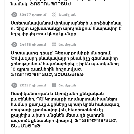
նամակ․ ՖՈՏՈՌԵՊՈՐՏԱԺ
30477 դիտում
Շամշյան
Ստեփանավանում փրկարարների պրոֆեսիոնալ
ու ճիշտ աշխատանքի արդյունքում հնարավոր է
եղել փրկել ռուս կնոջ կյանքը
24458 դիտում
Շամշյան
Արտակարգ դեպք՝ Գեղարքունիքի մարզում.
Ծովազարդ բնակավայրի բնակիչը գետնափոր
շինությունում հայտնաբերել է իրեն պատկանող
10 գլուխ գառներին հոշոտված.
ՖՈՏՈՌԵՊՈՐՏԱԺ, ՏԵՍԱՆՅՈւԹ
20357 դիտում
Շամշյան
Ոստիկանության և Աբովյանի քննչական
բաժիններ, ՊԾ Կոտայքի գումարտակ հասնելու
համար քաղաքացիները պիտի կրեն հակագազ,
որպեսզի չթունավորվեն, հետիոտներն էլ
քայլելիս պիտի անցնեն մետաղե ջարդոն
ավտոմեքենաների վրայով. ՖՈՏՈՌԵՊՈՐՏԱԺ,
ՏԵՍԱՆՅՈւԹ