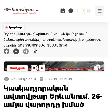
Open 
կարևոր
Ողբերգական դեպք՝ Երևանում․ Կիևյան կամրջի տակ՝
ճանապարհի երթևեկելի գոտում, հայտնաբերվել է տղամարդու
մարմին. ՖՈՏՈՌԵՊՈՐՏԱԺ, ՏԵՍԱՆՅՈւԹ
Շամշյան
52838 դիտում
11:47 19-07-2019
Կասկադյորական
ավտովթար Երևանում. 26-
ամյա վարորդը խմած