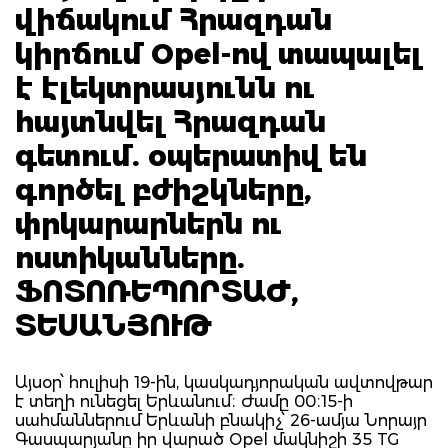
վիճակում Հրազդան
կիրճում Opel-ով տապալել
է էլեկտրասյունն ու
հայտնվել Հրազդան
գետում. օպերատիվ են
գործել բժիշկները,
փրկարարներն ու
ոստիկանները.
ՖՈՏՈՌԵՊՈՐՏԱԺ,
ՏԵՍԱՆՅՈՒԹ
Այսօր՝ հուլիսի 19-ին, կասկադյորական ավտովթար
է տեղի ունեցել Երևանում։ Ժամը 00։15-ի
սահմաններում Երևանի բնակիչ՝ 26-ամյա Նորայր
Գասպարյանը իր վարած Opel մակնիշի 35 TG