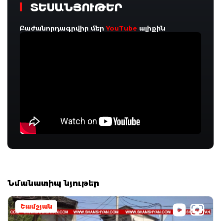
ՏԵՍԱՆՅՈՒԹԵՐ
Բաժանորդագրվիր մեր
YouTube
ալիքին
Նմանատիպ նյութեր
Շամշյան