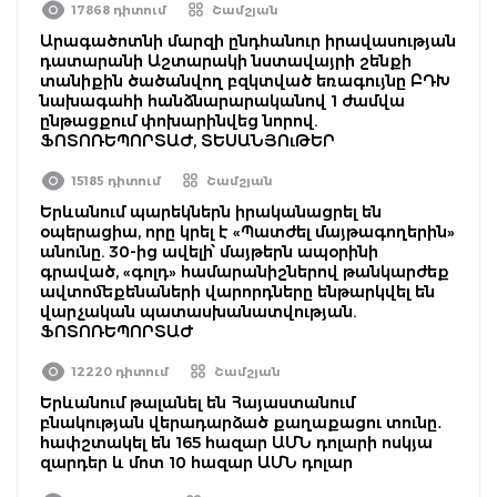
17868 դիտում
Շամշյան
Արագածոտնի մարզի ընդհանուր իրավասության
դատարանի Աշտարակի նստավայրի շենքի
տանիքին ծածանվող բզկտված եռագույնը ԲԴԽ
նախագահի հանձնարարականով 1 ժամվա
ընթացքում փոխարինվեց նորով.
ՖՈՏՈՌԵՊՈՐՏԱԺ, ՏԵՍԱՆՅՈւԹԵՐ
15185 դիտում
Շամշյան
Երևանում պարեկներն իրականացրել են
օպերացիա, որը կրել է «Պատժել մայթագողերին»
անունը. 30-ից ավելի՝ մայթերն ապօրինի
գրաված, «գոլդ» համարանիշներով թանկարժեք
ավտոմեքենաների վարորդները ենթարկվել են
վարչական պատասխանատվության.
ՖՈՏՈՌԵՊՈՐՏԱԺ
12220 դիտում
Շամշյան
Երևանում թալանել են Հայաստանում
բնակության վերադարձած քաղաքացու տունը․
հափշտակել են 165 հազար ԱՄՆ դոլարի ոսկյա
զարդեր և մոտ 10 հազար ԱՄՆ դոլար