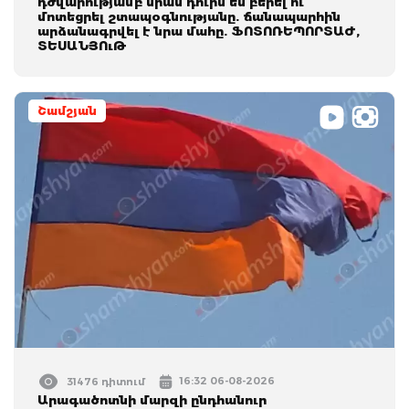
դժվարությամբ նրան դուրս են բերել ու
մոտեցրել շտապօգնությանը. ճանապարհին
արձանագրվել է նրա մահը. ՖՈՏՈՌԵՊՈՐՏԱԺ,
ՏԵՍԱՆՅՈւԹ
Շամշյան
16:32 06-08-2026
31476 դիտում
Արագածոտնի մարզի ընդհանուր