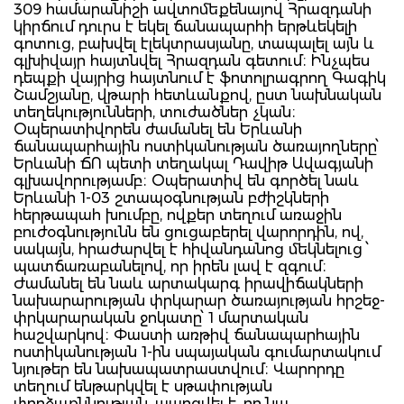
309 համարանիշի ավտոմեքենայով Հրազդանի
կիրճում դուրս է եկել ճանապարհի երթևեկելի
գոտուց, բախվել էլեկտրասյանը, տապալել այն և
գլխիվայր հայտնվել Հրազդան գետում։ Ինչպես
դեպքի վայրից հայտնում է ֆոտոլրագրող Գագիկ
Շամշյանը, վթարի հետևանքով, ըստ նախնական
տեղեկությունների, տուժածներ չկան։
Օպերատիվորեն ժամանել են Երևանի
ճանապարհային ոստիկանության ծառայողները՝
Երևանի ՃՈ պետի տեղակալ Դավիթ Ավագյանի
գլխավորությամբ։ Օպերատիվ են գործել նաև
Երևանի 1-03 շտապօգնության բժիշկների
հերթապահ խումբը, ովքեր տեղում առաջին
բուժօգնությունն են ցուցաբերել վարորդին, ով,
սակայն, հրաժարվել է հիվանդանոց մեկնելուց ՝
պատճառաբանելով, որ իրեն լավ է զգում։
Ժամանել են նաև արտակարգ իրավիճակների
նախարարության փրկարար ծառայության հրշեջ-
փրկարարական ջոկատը՝ 1 մարտական
հաշվարկով։ Փաստի առթիվ ճանապարհային
ոստիկանության 1-ին սպայական գումարտակում
նյութեր են նախապատրաստվում։ Վարորդը
տեղում ենթարկվել է սթափության
փորձաքննության. պարզվել է, որ նա