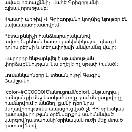
ավագ հետաքննիչ Վահե Գրիգորյանի
գլխավորությամբ։
Փաստի առթիվ Վ. Գրիգորյանի կողմից նյութեր են
նախապատրաստվում։
Հետաքննիչի հանձնարարականով
ավտոմեքենան հատուկ տեխնիկայով պետք է
դուրս բերվի և տեղափոխվի անվտանգ վայր։
Վարորդը ենթարկվել է սթափության
փորձաքննության. նա եղել է ոչ սթափ (խմած)։
Լուսանկարները և տեսանյութը՝ Գագիկ
Շամշյանի
[color=#CC0000]Ծանուցում[/color]. Ենթադրյալ
հանցանքի մեջ կասկածվողը կամ մեղադրվողը
համարվում է անմեղ, քանի դեռ նրա
մեղավորությունն ապացուցված չէ ՀՀ քրեական
դատավարության օրենսգրքով սահմանված
կարգով` դատարանի` օրինական ուժի մեջ մտած
դատավճռով: