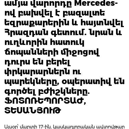
ամյա վարորդը Mercedes-
ով բախվել է բազալտե
եզրաքարերին և հայտնվել
Հրազդան գետում. նրան և
ուղևորին հատուկ
ճոպանների միջոցով
դուրս են բերել
փրկարարներն ու
պարեկները, օպերատիվ են
գործել բժիշկները.
ՖՈՏՈՌԵՊՈՐՏԱԺ,
ՏԵՍԱՆՅՈՒԹ
Այսօր՝ մարտի 17-ին, կասկադյորական ավտովթար