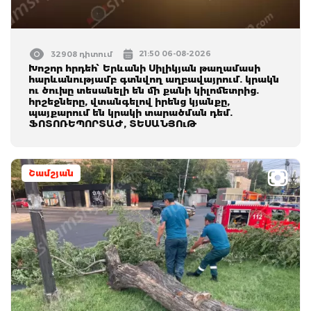
21:50 06-08-2026
32908 դիտում
Խոշոր հրդեհ՝ Երևանի Սիլիկյան թաղամասի
հարևանությամբ գտնվող աղբավայրում. կրակն
ու ծուխը տեսանելի են մի քանի կիլոմետրից.
հրշեջները, վտանգելով իրենց կյանքը,
պայքարում են կրակի տարածման դեմ.
ՖՈՏՈՌԵՊՈՐՏԱԺ, ՏԵՍԱՆՅՈւԹ
Շամշյան