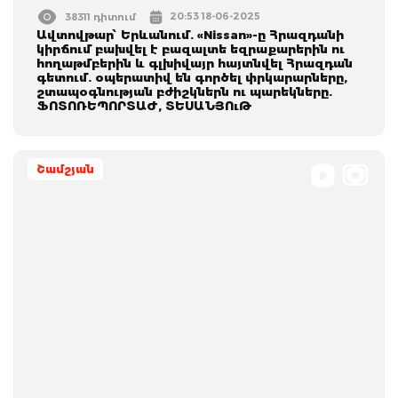
20:53 18-06-2025
38311 դիտում
Ավտովթար՝ Երևանում. «Nissan»-ը Հրազդանի
կիրճում բախվել է բազալտե եզրաքարերին ու
հողաթմբերին և գլխիվայր հայտնվել Հրազդան
գետում. օպերատիվ են գործել փրկարարները,
շտապօգնության բժիշկներն ու պարեկները.
ՖՈՏՈՌԵՊՈՐՏԱԺ, ՏԵՍԱՆՅՈւԹ
Շամշյան