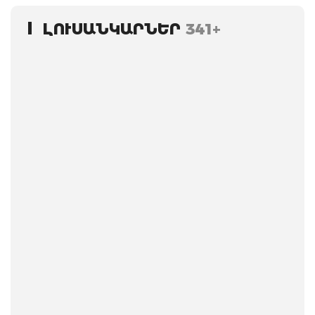
ԼՈՒՍԱՆԿԱՐՆԵՐ
341+