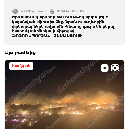
10:58 14-02-2017
48710 դիտում
Երևանում վարորդը Mercedes-ով մխրճվել է
կայանված «ֆուռի» մեջ. նրան ու ուղևորին
փրկարարներն ավտոմեքենայից դուրս են բերել
հատուկ տեխնիկայի միջոցով.
ՖՈՏՈՌԵՊՈՐՏԱԺ, ՏԵՍԱՆՅՈՒԹ
Այս բաժնից
Շամշյան