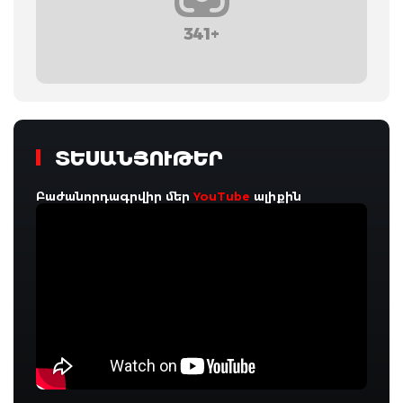
341+
ՏԵՍԱՆՅՈՒԹԵՐ
Բաժանորդագրվիր մեր
YouTube
ալիքին