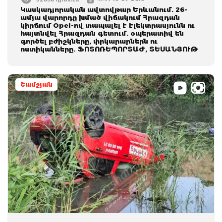
Կասկադյորական ավտովթար Երևանում. 26-
ամյա վարորդը խմած վիճակում Հրազդան
կիրճում Opel-ով տապալել է էլեկտրասյունն ու
հայտնվել Հրազդան գետում. օպերատիվ են
գործել բժիշկները, փրկարարներն ու
ոստիկանները. ՖՈՏՈՌԵՊՈՐՏԱԺ, ՏԵՍԱՆՅՈՒԹ
Շամշյան