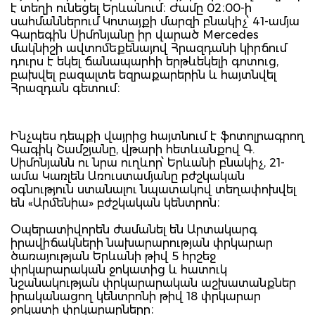
է տեղի ունեցել Երևանում։ Ժամը 02։00-ի
սահմաններում Կոտայքի մարզի բնակիչ՝ 41-ամյա
Գարեգին Սիմոնյանը իր վարած Mercedes
մակնիշի ավտոմեքենայով Հրազդանի կիրճում
դուրս է եկել ճանապարհի երթևեկելի գոտուց,
բախվել բազալտե եզրաքարերին և հայտնվել
Հրազդան գետում։
Ինչպես դեպքի վայրից հայտնում է ֆոտոլրագրող
Գագիկ Շամշյանը, վթարի հետևանքով Գ.
Սիմոնյանն ու նրա ուղևոր՝ Երևանի բնակիչ, 21-
ամա Կառլեն Առուստամյանը բժշկական
օգնություն ստանալու նպատակով տեղափոխվել
են «Արմենիա» բժշկական կենտրոն։
Օպերատիվորեն ժամանել են Արտակարգ
իրավիճակների նախարարության փրկարար
ծառայության Երևանի թիվ 5 հրշեջ
փրկարարական ջոկատից և հատուկ
նշանակության փրկարարական աշխատանքներ
իրականացող կենտրոնի թիվ 18 փրկարար
ջոկատի փրկարարները։