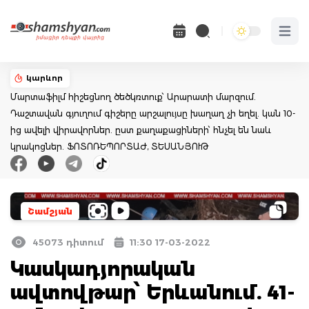
Open 
կարևոր
Մարտաֆիլմ հիշեցնող ծեծկռտուք՝ Արարատի մարզում.
Դաշտավան գյուղում գիշերը արշալույսը խաղաղ չի եղել. կան 10-
ից ավելի վիրավորներ. ըստ քաղաքացիների՝ հնչել են նաև
կրակոցներ. ՖՈՏՈՌԵՊՈՐՏԱԺ, ՏԵՍԱՆՅՈՒԹ
Շամշյան
45073 դիտում
11:30 17-03-2022
Կասկադյորական
ավտովթար՝ Երևանում. 41-