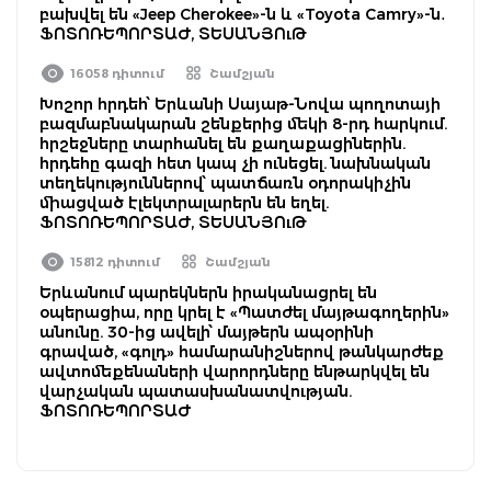
բախվել են «Jeep Cherokee»-ն և «Toyota Camry»-ն․
ՖՈՏՈՌԵՊՈՐՏԱԺ, ՏԵՍԱՆՅՈւԹ
16058 դիտում
Շամշյան
Խոշոր հրդեհ՝ Երևանի Սայաթ-Նովա պողոտայի
բազմաբնակարան շենքերից մեկի 8-րդ հարկում.
հրշեջները տարհանել են քաղաքացիներին.
հրդեհը գազի հետ կապ չի ունեցել. նախնական
տեղեկություններով՝ պատճառն օդորակիչին
միացված էլեկտրալարերն են եղել.
ՖՈՏՈՌԵՊՈՐՏԱԺ, ՏԵՍԱՆՅՈւԹ
15812 դիտում
Շամշյան
Երևանում պարեկներն իրականացրել են
օպերացիա, որը կրել է «Պատժել մայթագողերին»
անունը. 30-ից ավելի՝ մայթերն ապօրինի
գրաված, «գոլդ» համարանիշներով թանկարժեք
ավտոմեքենաների վարորդները ենթարկվել են
վարչական պատասխանատվության.
ՖՈՏՈՌԵՊՈՐՏԱԺ