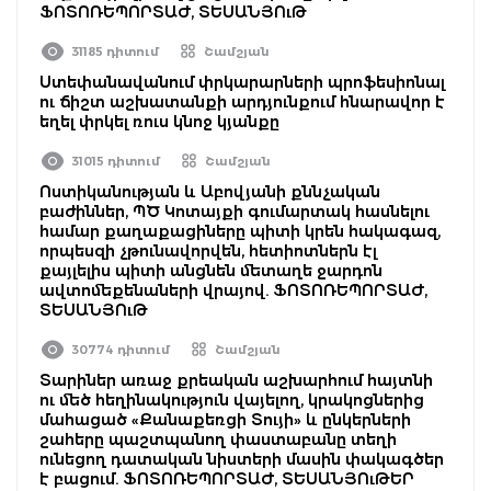
ՖՈՏՈՌԵՊՈՐՏԱԺ, ՏԵՍԱՆՅՈւԹ
31185 դիտում
Շամշյան
Ստեփանավանում փրկարարների պրոֆեսիոնալ
ու ճիշտ աշխատանքի արդյունքում հնարավոր է
եղել փրկել ռուս կնոջ կյանքը
31015 դիտում
Շամշյան
Ոստիկանության և Աբովյանի քննչական
բաժիններ, ՊԾ Կոտայքի գումարտակ հասնելու
համար քաղաքացիները պիտի կրեն հակագազ,
որպեսզի չթունավորվեն, հետիոտներն էլ
քայլելիս պիտի անցնեն մետաղե ջարդոն
ավտոմեքենաների վրայով. ՖՈՏՈՌԵՊՈՐՏԱԺ,
ՏԵՍԱՆՅՈւԹ
30774 դիտում
Շամշյան
Տարիներ առաջ քրեական աշխարհում հայտնի
ու մեծ հեղինակություն վայելող, կրակոցներից
մահացած «Քանաքեռցի Տույի» և ընկերների
շահերը պաշտպանող փաստաբանը տեղի
ունեցող դատական նիստերի մասին փակագծեր
է բացում. ՖՈՏՈՌԵՊՈՐՏԱԺ, ՏԵՍԱՆՅՈւԹԵՐ