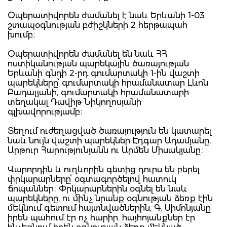
Օպերատիվորեն ժամանել է նաև Երևանի 1-03
շտապօգնության բժիշկների 2 հերթապահ
խումբ։
Օպերատիվորեն ժամանել են նաև ՀՀ
ոստիկանության պարեկային ծառայության
Երևանի գնդի 2-րդ գումարտակի 1-ին վաշտի
պարեկները՝ գումարտակի հրամանատար Լևոն
Բադալյանի, գումարտակի հրամանատարի
տեղակալ Դավիթ Նիկողոսյանի
գլխավորությամբ։
Տեղում ուժեղացված ծառայություն են կատարել
նաև նույն վաշտի պարեկներ Էդգար Ադամյանը,
Արթուր Հարությունյանն ու Արմեն Միսակյանը։
Վարորդին և ուղևորին գետից դուրս են բերել
փրկարարները՝ օգտագործելով հատուկ
ճոպաններ։ Փրկարարներին օգնել են նաև
պարեկները, ու մինչ նրանք օգնության ձեռք էին
մեկնում գետում հայտնվածներին, Գ. Սիմոնյանը
իրեն պահում էր ոչ հարիր. հայհոյանքներ էր