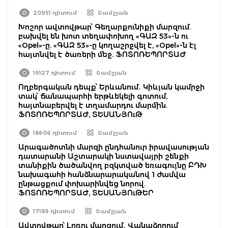
20951 դիտում
Շամշյան
Խոշոր ավտովթար՝ Գեղարքունիքի մարզում.
բախվել են խոտ տեղափոխող «ԳԱԶ 53»-ն ու
«Opel»-ը. «ԳԱԶ 53»-ը կողաշրջվել է, «Opel»-ն էլ
հայտնվել է ծառերի մեջ. ՖՈՏՈՌԵՊՈՐՏԱԺ
19127 դիտում
Շամշյան
Ողբերգական դեպք՝ Երևանում․ Կիևյան կամրջի
տակ՝ ճանապարհի երթևեկելի գոտում,
հայտնաբերվել է տղամարդու մարմին.
ՖՈՏՈՌԵՊՈՐՏԱԺ, ՏԵՍԱՆՅՈւԹ
18606 դիտում
Շամշյան
Արագածոտնի մարզի ընդհանուր իրավասության
դատարանի Աշտարակի նստավայրի շենքի
տանիքին ծածանվող բզկտված եռագույնը ԲԴԽ
նախագահի հանձնարարականով 1 ժամվա
ընթացքում փոխարինվեց նորով.
ՖՈՏՈՌԵՊՈՐՏԱԺ, ՏԵՍԱՆՅՈւԹԵՐ
17189 դիտում
Շամշյան
Ավտովթար՝ Լոռու մարզում․ Վանաձորում