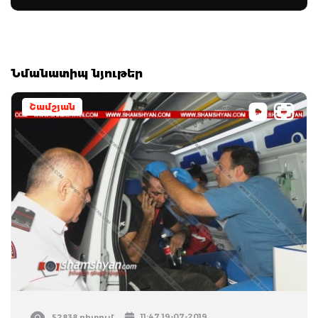
Նմանատիպ նյութեր
Շամշյան
11:47 19-07-2019
52838 դիտում