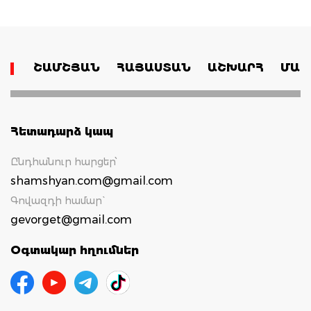
ՇԱՄՇՅԱՆ
ՀԱՅԱՍՏԱՆ
ԱՇԽԱՐՀ
ՄԱՄ
Հետադարձ կապ
Ընդհանուր հարցեր՝
shamshyan.com@gmail.com
Գովազդի համար`
gevorget@gmail.com
Օգտակար հղումներ