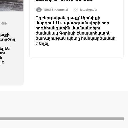
18923 դիտում
Շամշյան
Ողբերգական դեպք՝ Սյունիքի
մարզում. ԱԺ պատգամավորի հոր
5-08-
հոգեհանգստին մասնակցելու
ժամանակ Գորիսի էկոպարեկային
ղաքի
ծառայության պետը հանկարծամահ
գործող
է եղել
լ են
նու
ն
 է