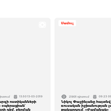
Մամուլ
13:50 13-03-2019
09:23 0
դիտում
21801 դիտում
արզի ոստիկանների
Նիկոլ Փաշինյանը հայտնվ
 օպերացիան՝
ռուսական իշխանության 
րի դեմ. բերման
թակարդում․ «Ժամանակ»