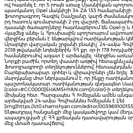
ով հայտնել է, որ 5 րոպե առաջ Մյասնիկյան պողո
պատկանող Opel մակնիշի 34 ZA 133 համարանիշի 
ֆոտոլրագրող Գագիկ Շամշյանը, կարճ ժամանակու
րդ հատուկ գումարտակի 2-րդ վաշտի, ճանապարհա
դասակի ծառայողները հայտնաբերում են Opel-ը և 
«կալմեջ անել» և Հյուսիսային պողոտայում ավտոառ
վերջինս բերման է ենթարկվում ոստիկանության կ
Արաբկիր վարչական շրջանի բնակիչ՝ 24-ամյա Հովհա
2018 թվականի նոյեմբերին ՀՀ քր. օր-ի 178 հոդվա
համաներումով ազատ է արձակվել։ Վերջինս առև
Նորքի բաժին, որտեղ փաստի առթիվ հետաքննչակ
Ֆոտոլրագրողի տեղեկություններով՝ հետապնդման 
Բարեբախտաբար, զոհեր և վիրավորներ չեն եղել։ Ֆ
մարդկանց մոտ ներկայանում է, որ ինքը ոստիկա
պաշտոնակատար, ոստիկանության գնդապետ Սամվել
[color=#CC0000]SHAMSHYAN.com[/color]-ի տեղեկութ
միմյանց հետ։ Պարզապես Հ. Խմելյանն ամեն անգամ
արձակված 24-ամյա Հովհաննես Խմելյանն է [/b]
[img]https://st0.shamshyan.com/editor/00396910015
Ենթադրյալ հանցանքի մեջ կասկածվողը կամ մեղադ
ապացուցված չէ ՀՀ քրեական դատավարության օր
մեջ մտած դատավճռով: