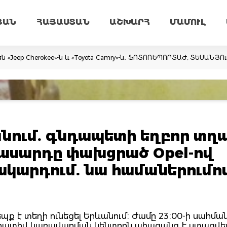
ՅԱՆ
ՀԱՅԱՍՏԱՆ
ԱՇԽԱՐՀ
ՄԱՄՈՒԼ
ն «Jeep Cherokee»-ն և «Toyota Camry»-ն․ ՖՈՏՈՌԵՊՈՐՏԱԺ, ՏԵՍԱՆՅՈ
անում. գնդապետի եղբոր տղ
տասարդը փախցրած Opel-ով
կարդում. նա համաներումո
պք է տեղի ունեցել Երևանում։ Ժամը 23։00-ի սահմա
րատիվ կառավարման կենտրոն ահազանգ է ստացվել Լ