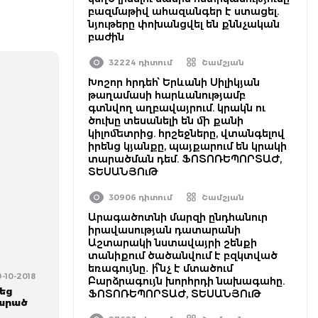
բազմաթիվ ահազանգեր է ստացել.
նյութերը փոխանցվել են քննչական
բաժին
32224 դիտում
Շամշյան
Խոշոր հրդեհ՝ Երևանի Սիլիկյան
թաղամասի հարևանությամբ
գտնվող աղբավայրում. կրակն ու
ծուխը տեսանելի են մի քանի
կիլոմետրից. հրշեջները, վտանգելով
իրենց կյանքը, պայքարում են կրակի
տարածման դեմ. ՖՈՏՈՌԵՊՈՐՏԱԺ,
ՏԵՍԱՆՅՈւԹ
30906 դիտում
Շամշյան
Արագածոտնի մարզի ընդհանուր
իրավասության դատարանի
Աշտարակի նստավայրի շենքի
տանիքում ծածանվում է բզկտված
եռագույնը․ ի՞նչ է մտածում
9-10-2018
Բարձրագույն խորհրդի նախագահը.
եց
ՖՈՏՈՌԵՊՈՐՏԱԺ, ՏԵՍԱՆՅՈւԹ
լարած