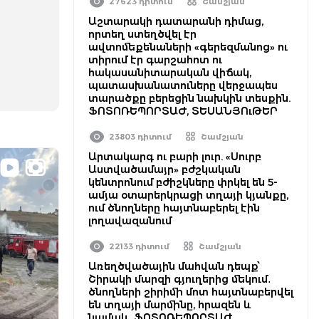
27623 դիտում
Շամշյան
Աշտարակի դատարանի դիմաց,
որտեղ ստեղծվել էր
ավտոմեքենաների «գերեզմանոց» ու
տիրում էր գարշահոտ ու
հակասանիտարական վիճակ,
պատասխանատուները վերջապես
տարածքը բերեցին նախկին տեսքին.
ՖՈՏՈՌԵՊՈՐՏԱԺ, ՏԵՍԱՆՅՈւԹԵՐ
23803 դիտում
Շամշյան
Արտակարգ ու բարի լուր. «Սուրբ
Աստվածամայր» բժշկական
կենտրոնում բժիշկները փրկել են 5-
ամյա օտարերկրացի տղայի կյանքը,
ում ծնողները հայտնաբերել էին
լողավազանում
22133 դիտում
Շամշյան
Առեղծվածային մահվան դեպք՝
Շիրակի մարզի գյուղերից մեկում․
ծնողների շիրիմի մոտ հայտնաբերվել
են տղայի մարմինը, հրազեն և
նամակ․ ՖՈՏՈՌԵՊՈՐՏԱԺ