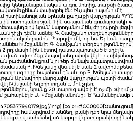
տայից՝ կենդանաբանական այգու մոտից, տաքսի ծառա
ավտոմեքենան փախցրել են։ Ինչպես հայտնում է
մ ոստիկանության Երևան քաղաքի վարչության ՊՊԾ
յին ոստիկանության 1-ին սպայական գումարտակի 4
հետապնդելով նրան՝ կարողանում են, ժողովրդի լեզվ
ևանդիչի դեմն առնել։ Գ. Շամշյանի տեղեկություններո
ենտրոնական բաժին։ Պարզվում է, որ նա Երևան քաղ
ննես Խմելյանն է։ Գ. Շամշյանի տեղեկություններով՝
ծի 2-րդ մասի 1-ին կետով դատապարտված է եղել և
անգված ավտոմեքենայով տեղափոխվել է ոստիկանութ
ան բաժանմունքում նյութեր են նախապատրաստվում
ժամանակ Հ. Խմելյանը վնասել է նաև 2 ավտոմեքենա
ոտոլրագրողը հայտնում է նաև, որ Հ. Խմելյանը տարբ
նության Արմավիրի մարզային վարչության պետի ժամ
 Խմելյանի եղբոր տղան է, մինչդեռ,
յուններով, նրանք 20 տարուց ավելի է՝ ոչ մի շփում չ
 շահարկել է Ս. Խմելյանի անունը։ [b]Համաներմամ
54705377940179.jpg[/img] [color=#CC0000]Ծանուցում[/
րվողը համարվում է անմեղ, քանի դեռ նրա մեղավոր
ենսգրքով սահմանված կարգով` դատարանի` օրինակ