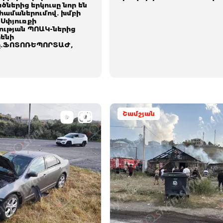
ներից երկուսը նոր են
համաներումով. խմբի
 Սփյուռքի
ւթյան ՊՈԱԿ-ներից
րենի
ը.ՖՈՏՈՌԵՊՈՐՏԱԺ,
Շամշյան