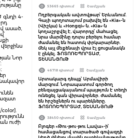
յությանը
53665 դիտում
Շամշյան
Ողբերգական ավտովթար՝ Երևանում.
 գնդի 4-
Գայի պողոտայում բախվել են «Kia»-ն
-րդ
(Վիշկա) և «Hongqi»-ն. «Kia»-ն
ով ասած,
կողաշրջվել է, վարորդը՝ մահացել.
վ՝
նրա մարմինը դուրս բերելու համար
աքի
ժամանել են հատուկ փրկարարներ.
 վերջինս
մեկ այլ մեքենայի վրա էլ ցուցանակն
է ընկել. ՖՈՏՈՌԵՊՈՐՏԱԺ,
յան Նոր
ՏԵՍԱՆՅՈւԹ
։
։
46718 դիտում
Շամշյան
եր
Արտակարգ դեպք՝ Արմավիրի
անակավոր
մարզում. Նորապատում գործող
բենզալցակայանում պայթյուն է տեղի
ունեն
ունեցել. կան վիրավորներ. ժամանել
բ ազատ
են հրշեջներն ու պարեկները.
ՖՈՏՈՌԵՊՈՐՏԱԺ, ՏԵՍԱՆՅՈւԹ
color].
ությունն
38450 դիտում
Շամշյան
ան ուժի
Բլոգեր «Թու-թու-թու Լավա»-ի՝
համացանցով տարածած գովազդի
կեղծ լինելու մասին ոստիկանությունը