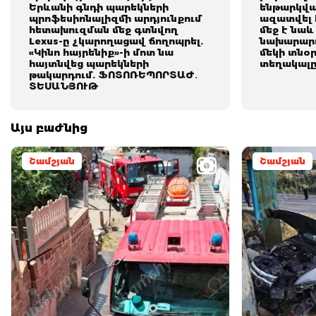
Երևանի գնդի պարեկների
ենթարկված
պրոֆեսիոնալիզմի արդյունքում
ազատվել 
հետախուզման մեջ գտնվող
մեջ է նաև
Lexus-ը չկարողացավ ճողոպրել.
նախարարո
«Կինո հայրենիք»-ի մոտ նա
մեկի տնօ
հայտնվեց պարեկների
տեղակալ
թակարդում. ՖՈՏՈՌԵՊՈՐՏԱԺ․
ՏԵՍԱՆՅՈՒԹ
Այս բաժնից
Շամշյան
Շամշյան