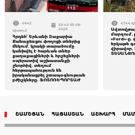
4642
4744 դ
20:40 05-08-
2026
Ավտովթար
դիտում
մարզում. 
Հրդեհ՝ Երևանի Զաքարիա
«Ford»-ը.
Քանաքեռցու փողոցի տներից
երկաթե գո
մեկում. կրակի տարածումը
վիրավոր.
կանխվել է հարևան տներ
ՏԵՍԱՆՅՈ
քաղաքացիների և հրշեջների
օպերատիվ աշխատանքի
շնորհիվ. տեղում
հերթապահություն են
իրականացրել շտապօգնության
բժիշկները. ՖՈՏՈՌԵՊՈՐՏԱԺ
ՇԱՄՇՅԱՆ
ՀԱՅԱՍՏԱՆ
ԱՇԽԱՐՀ
ՄԱՄ