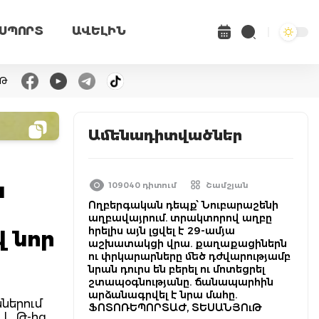
ՍՊՈՐՏ
ԱՎԵԼԻՆ
ւԹ
Ամենադիտվածներ
ա
109040 դիտում
Շամշյան
Ողբերգական դեպք՝ Նուբարաշենի
աղբավայրում. տրակտորով աղբը
հրելիս այն լցվել է 29-ամյա
վ նոր
աշխատակցի վրա. քաղաքացիներն
ու փրկարարները մեծ դժվարությամբ
նրան դուրս են բերել ու մոտեցրել
շտապօգնությանը. ճանապարհին
արձանագրվել է նրա մահը.
ններում
ՖՈՏՈՌԵՊՈՐՏԱԺ, ՏԵՍԱՆՅՈւԹ
. Թ-ից,