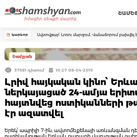
ՇԱՄՇ
կարևոր
Ավտովթար՝ Լոռու մարզում․ Վանաձորում բախվել ե
Շամշյան
57581 դիտում
10:27 08-04-2019
Լրիվ հայկական կինո՝ Երև
ներկայացած 24-ամյա երի
հայտնվեց ոստիկանների թա
էր ազատվել
Երեկ՝ ապրիլի 7-ին, ավտոմեքենայի առևանգման դե
ոստիկանության Երևան քաղաքի վարչության օպե