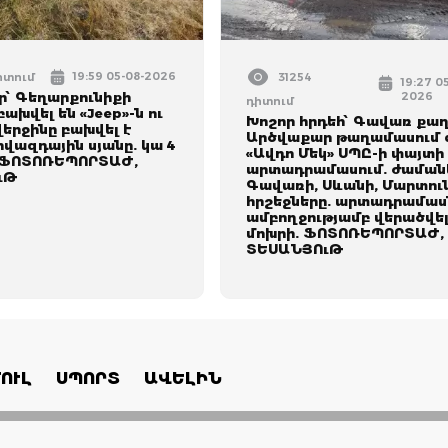
19:59 05-08-2026
իտում
31254
19:27 0
՝ Գեղարքունիքի
2026
դիտում
բախվել են «Jeep»-ն ու
Խոշոր հրդեհ՝ Գավառ քա
 վերջինը բախվել է
Արծվաքար թաղամասում 
վազդային սյանը. կա 4
«Ավդո Մեկ» ՍՊԸ-ի փայտի
 ՖՈՏՈՌԵՊՈՐՏԱԺ,
արտադրամասում. ժամանե
ւԹ
Գավառի, Սևանի, Մարտու
հրշեջները. արտադրամաս
ամբողջությամբ վերածվել
մոխրի. ՖՈՏՈՌԵՊՈՐՏԱԺ,
ՏԵՍԱՆՅՈւԹ
ՈՒԼ
ՍՊՈՐՏ
ԱՎԵԼԻՆ