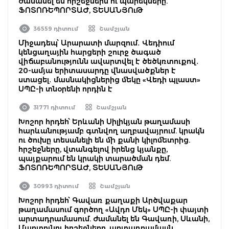
ժամանել են հրշեջներն ու պարեկները.
ՖՈՏՈՌԵՊՈՐՏԱԺ, ՏԵՍԱՆՅՈւԹ
36559 դիտում
Շամշյան
Միջադեպ՝ Արարատի մարզում․ Վեդիում
կենցաղային հարցերի շուրջ ծագած
վիճաբանությունն ավարտվել է ծեծկռտուքով․
20-ամյա երիտասարդը վնասվածքներ է
ստացել․ մասնակիցներից մեկը «Վեդի պլաստ»
ՍՊԸ-ի տնօրենի որդին է
31771 դիտում
Շամշյան
Խոշոր հրդեհ՝ Երևանի Սիլիկյան թաղամասի
հարևանությամբ գտնվող աղբավայրում. կրակն
ու ծուխը տեսանելի են մի քանի կիլոմետրից.
հրշեջները, վտանգելով իրենց կյանքը,
պայքարում են կրակի տարածման դեմ.
ՖՈՏՈՌԵՊՈՐՏԱԺ, ՏԵՍԱՆՅՈւԹ
30993 դիտում
Շամշյան
Խոշոր հրդեհ՝ Գավառ քաղաքի Արծվաքար
թաղամասում գործող «Ավդո Մեկ» ՍՊԸ-ի փայտի
արտադրամասում. ժամանել են Գավառի, Սևանի,
Մարտունու հրշեջները. արտադրամասն