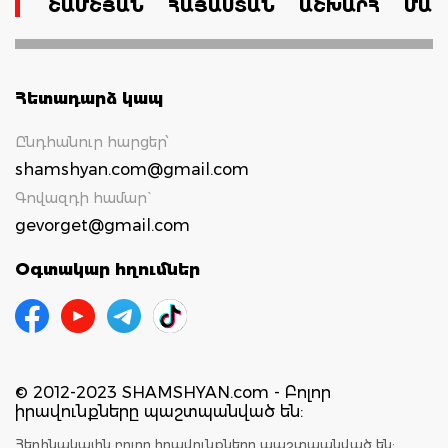
ՇԱՄՇՅԱՆ
ՀԱՅԱՍՏԱՆ
ԱՇԽԱՐՀ
ՄԱՄ
Հետադարձ կապ
Ընդհանուր հարցեր՝
shamshyan.com@gmail.com
Գովազդի համար`
gevorget@gmail.com
Օգտակար հղումներ
© 2012-2023 SHAMSHYAN.com - Բոլոր
իրավունքները պաշտպանված են:
Հեղինակային բոլոր իրավունքները պաշտպանված են: