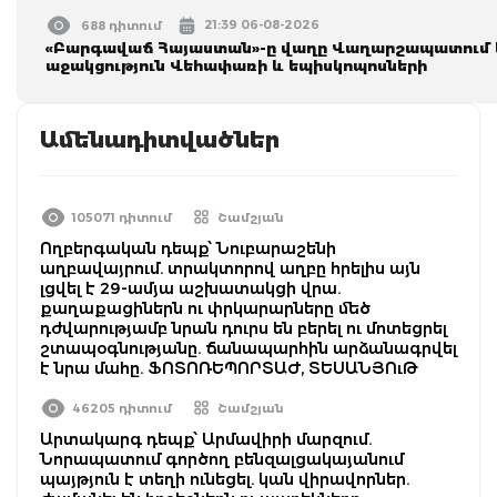
21:39 06-08-2026
688 դիտում
«Բարգավաճ Հայաստան»-ը վաղը Վաղարշապատում կլ
աջակցություն Վեհափառի և եպիսկոպոսների
Ամենադիտվածներ
105071 դիտում
Շամշյան
Ողբերգական դեպք՝ Նուբարաշենի
աղբավայրում. տրակտորով աղբը հրելիս այն
լցվել է 29-ամյա աշխատակցի վրա.
քաղաքացիներն ու փրկարարները մեծ
դժվարությամբ նրան դուրս են բերել ու մոտեցրել
շտապօգնությանը. ճանապարհին արձանագրվել
է նրա մահը. ՖՈՏՈՌԵՊՈՐՏԱԺ, ՏԵՍԱՆՅՈւԹ
46205 դիտում
Շամշյան
Արտակարգ դեպք՝ Արմավիրի մարզում.
Նորապատում գործող բենզալցակայանում
պայթյուն է տեղի ունեցել. կան վիրավորներ.