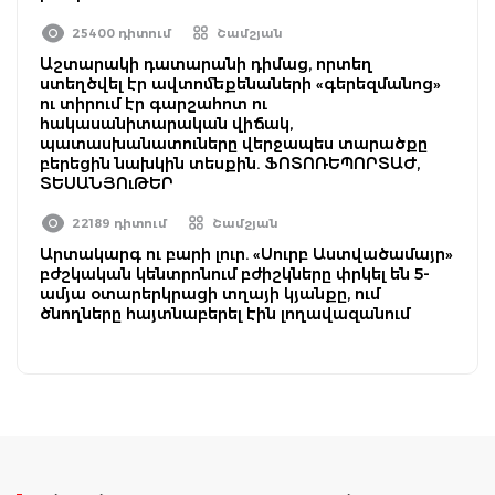
25400 դիտում
Շամշյան
Աշտարակի դատարանի դիմաց, որտեղ
ստեղծվել էր ավտոմեքենաների «գերեզմանոց»
ու տիրում էր գարշահոտ ու
հակասանիտարական վիճակ,
պատասխանատուները վերջապես տարածքը
բերեցին նախկին տեսքին. ՖՈՏՈՌԵՊՈՐՏԱԺ,
ՏԵՍԱՆՅՈւԹԵՐ
22189 դիտում
Շամշյան
Արտակարգ ու բարի լուր. «Սուրբ Աստվածամայր»
բժշկական կենտրոնում բժիշկները փրկել են 5-
ամյա օտարերկրացի տղայի կյանքը, ում
ծնողները հայտնաբերել էին լողավազանում