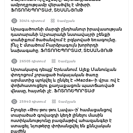
ամբողջությամբ վերածվել է մոխրի.
ՖՈՏՈՌԵՊՈՐՏԱԺ, ՏԵՍԱՆՅՈւԹ
30414 դիտում
Շամշյան
Արագածոտնի մարզի ընդհանուր իրավասության
դատարանի Աշտարակի նստավայրի շենքի
տանիքում ծածանվում է բզկտված եռագույնը․
ի՞նչ է մտածում Բարձրագույն խորհրդի
նախագահը. ՖՈՏՈՌԵՊՈՐՏԱԺ, ՏԵՍԱՆՅՈւԹ
26505 դիտում
Շամշյան
Արտակարգ դեպք՝ Երևանում. Ալեք Մանուկյան
փողոցում չորացած հսկայական ծառը
արմատից պոկվել և ընկել է «Mazda»-ի վրա. ով է
փոխհատուցելու քաղաքացուն պատճառված
վնասը, հայտնի չէ. ՖՈՏՈՌԵՊՈՐՏԱԺ
25940 դիտում
Շամշյան
Բլոգեր «Թու-թու-թու Լավա»-ի՝ համացանցով
տարածած գովազդի կեղծ լինելու մասին
ոստիկանությունը բազմաթիվ ահազանգեր է
ստացել. նյութերը փոխանցվել են քննչական
բաժին