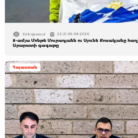
22:21 06-08-2026
928 դիտում
8-ամյա Մոնթե Մուրադյանն ու Սյունե Քոսակյանը հա
Արարատի գագաթը
Հայաստան