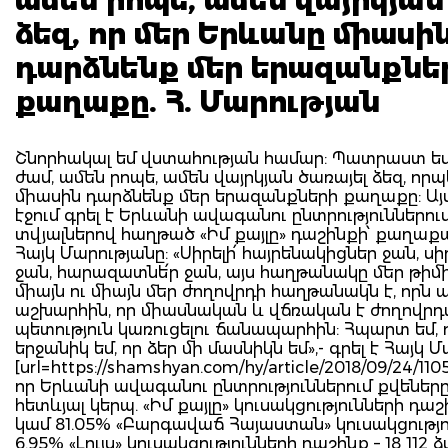
ձեզ, որ մեր Երևանը միասի
դարձնենք մեր երազանքնե
քաղաքը. Հ. Մարության
Շնորհակալ եմ վստահության համար: Պատրաստ եմ
ժամ, ամեն րոպե, ամեն վայրկյան ծառայել ձեզ, որ
միասին դարձնենք մեր երազանքների քաղաքը: Այս
էջում գրել է Երևանի ավագանու ընտրություններո
տվյալներով հաղթած «Իմ քայլը» դաշինքի՝ քաղա
Հայկ Մարությանը: «Սիրելի՛ հայրենակիցներ ջան, սի
ջան, հարազատնե՛ր ջան, այս հաղթանակը մեր թիմ
միայն ու միայն մեր ժողովրդի հաղթանակն է, որն
աշխարհին, որ միասնական և վճռական է ժողով
պետություն կառուցելու ճանապարհին: Հպարտ եմ, ո
երջանիկ եմ, որ ձեր մի մասնիկն եմ»,- գրել է Հայկ 
[url=https://shamshyan.com/hy/article/2018/09/24/110
որ Երևանի ավագանու ընտրություններում քվեները
հետևյալ կերպ. «Իմ քայլը» կուսակցությունների դաշի
կամ 81.05% «Բարգավաճ Հայաստան» կուսակցություն
6.95% «Լույս» կուսակցությունների դաշինք – 18 112 