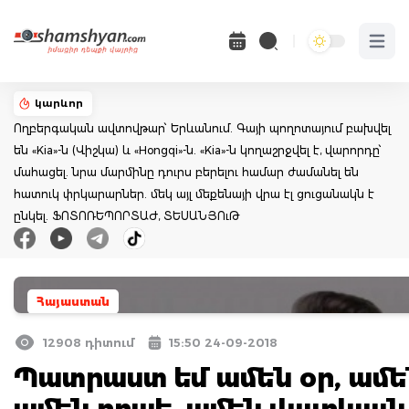
Open 
կարևոր
Ողբերգական ավտովթար՝ Երևանում. Գայի պողոտայում բախվել
են «Kia»-ն (Վիշկա) և «Hongqi»-ն. «Kia»-ն կողաշրջվել է, վարորդը՝
մահացել. նրա մարմինը դուրս բերելու համար ժամանել են
հատուկ փրկարարներ. մեկ այլ մեքենայի վրա էլ ցուցանակն է
ընկել. ՖՈՏՈՌԵՊՈՐՏԱԺ, ՏԵՍԱՆՅՈւԹ
Հայաստան
12908 դիտում
15:50 24-09-2018
Պատրաստ եմ ամեն օր, ամե
ամեն րոպե, ամեն վայրկյան