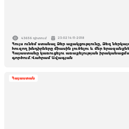
23:02 14-11-2018
43656 դիտում
Հույս ունեմ ստանալ Ձեր աջակցությունը, Ձեզ ներկայ
հուզող խնդիրները միասին լուծելու և մեր երազանքն
Հայաստանը կառուցելու առաքելության իրականացմ
գործում.Վահրամ Ավագյան
Հայաստան