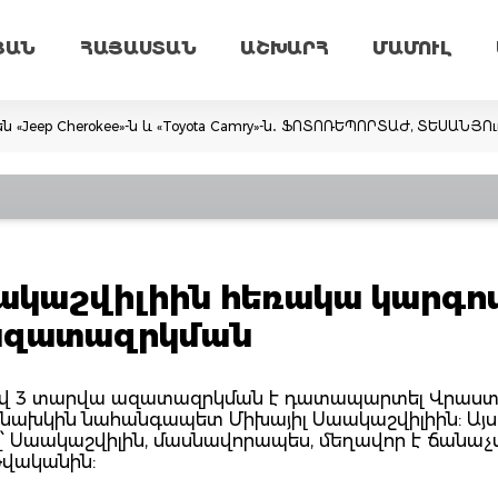
ՅԱՆ
ՀԱՅԱՍՏԱՆ
ԱՇԽԱՐՀ
ՄԱՄՈՒԼ
ն «Jeep Cherokee»-ն և «Toyota Camry»-ն․ ՖՈՏՈՌԵՊՈՐՏԱԺ, ՏԵՍԱՆՅՈ
կաշվիլիին հեռակա կարգո
 ազատազրկման
ով 3 տարվա ազատազրկման է դատապարտել Վրաս
նախկին նահանգապետ Միխայիլ Սաակաշվիլիին: Այս
րով՝ Սաակաշվիլին, մասնավորապես, մեղավոր է ճանաչ
թվականին: