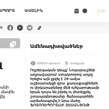
ՍՊՈՐՏ
ԱՎԵԼԻՆ
ւԹ
Ամենադիտվածներ
վ
109529 դիտում
Շամշյան
Ողբերգական դեպք՝ Նուբարաշենի
աղբավայրում. տրակտորով աղբը
հրելիս այն լցվել է 29-ամյա
աշխատակցի վրա. քաղաքացիներն
տանի
ու փրկարարները մեծ դժվարությամբ
 մասին
նրան դուրս են բերել ու մոտեցրել
վել
շտապօգնությանը. ճանապարհին
արձանագրվել է նրա մահը.
ՖՈՏՈՌԵՊՈՐՏԱԺ, ՏԵՍԱՆՅՈւԹ