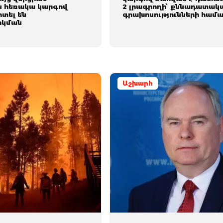
ն հեռակա կարգով
2 լրագրողի՝ քննադատակ
տել են
գրախոսությունների համ
կման
Աշխարհ