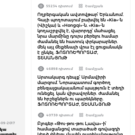
55234 դիտում
Շամշյան
Ողբերգական ավտովթար՝ Երևանում.
Գայի պողոտայում բախվել են «Kia»-ն
(Վիշկա) և «Hongqi»-ն. «Kia»-ն
կողաշրջվել է, վարորդը՝ մահացել.
նրա մարմինը դուրս բերելու համար
ժամանել են հատուկ փրկարարներ.
մեկ այլ մեքենայի վրա էլ ցուցանակն
է ընկել. ՖՈՏՈՌԵՊՈՐՏԱԺ,
ՏԵՍԱՆՅՈւԹ
46898 դիտում
Շամշյան
Արտակարգ դեպք՝ Արմավիրի
մարզում. Նորապատում գործող
բենզալցակայանում պայթյուն է տեղի
ունեցել. կան վիրավորներ. ժամանել
են հրշեջներն ու պարեկները.
ՖՈՏՈՌԵՊՈՐՏԱԺ, ՏԵՍԱՆՅՈւԹ
40739 դիտում
Շամշյան
-09-2017
Բլոգեր «Թու-թու-թու Լավա»-ի՝
համացանցով տարածած գովազդի
ակա
պարտել
կեղծ լինելու մասին ոստիկանությունը