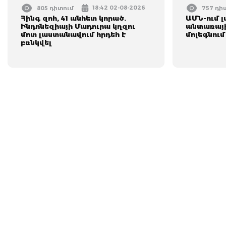
18:42 02-08-2026
805 դիտում
757 դի
Հինգ զոհ, 41 անհետ կորած.
ԱՄՆ-ում 
Ինդոնեզիայի Մադուրա կղզու
անտառայի
մոտ լաստանավում հրդեհ է
մոլեգնում
բռնկվել