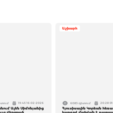
Աշխարհ
19:45 16-02-2026
20:28 01
իտում
6083 դիտում
նում Ալեն Սիմոնյանից
Հյուսիսային Կորեան հեռ
ւյց վերցրած
կարգով մահվան է դատա