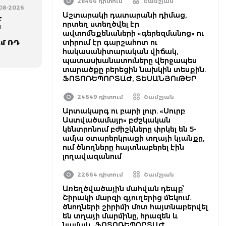
28466 դիտում
Շամշյան
-08-2026
Աշտարակի դատարանի դիմաց,
է
որտեղ ստեղծվել էր
ն
ավտոմեքենաների «գերեզմանոց» ու
տիրում էր գարշահոտ ու
ւմ ՌԴ
հակասանիտարական վիճակ,
պատասխանատուները վերջապես
տարածքը բերեցին նախկին տեսքին.
ՖՈՏՈՌԵՊՈՐՏԱԺ, ՏԵՍԱՆՅՈւԹԵՐ
24649 դիտում
Շամշյան
Արտակարգ ու բարի լուր. «Սուրբ
Աստվածամայր» բժշկական
կենտրոնում բժիշկները փրկել են 5-
ամյա օտարերկրացի տղայի կյանքը,
ում ծնողները հայտնաբերել էին
լողավազանում
22664 դիտում
Շամշյան
Առեղծվածային մահվան դեպք՝
Շիրակի մարզի գյուղերից մեկում․
ծնողների շիրիմի մոտ հայտնաբերվել
են տղայի մարմինը, հրազեն և
նամակ․ ՖՈՏՈՌԵՊՈՐՏԱԺ