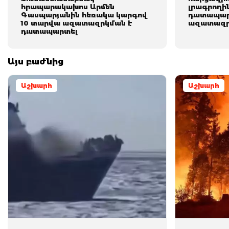
հրապարակախոս Արմեն
լրագրողի
Գասպարյանին հեռակա կարգով
դատապար
10 տարվա ազատազրկման է
ազատազր
դատապարտել
Այս բաժնից
Աշխարհ
Աշխարհ