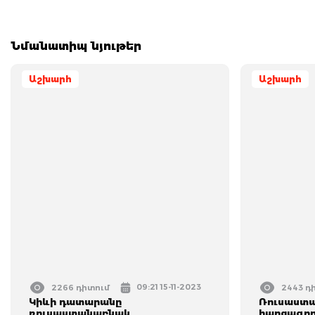
Նմանատիպ նյութեր
Աշխարհ
Աշխարհ
09:21 15-11-2023
2266 դիտում
2443 դ
Կիևի դատարանը
Ռուսաստա
ռուսաստանաբնակ
հարցազրո