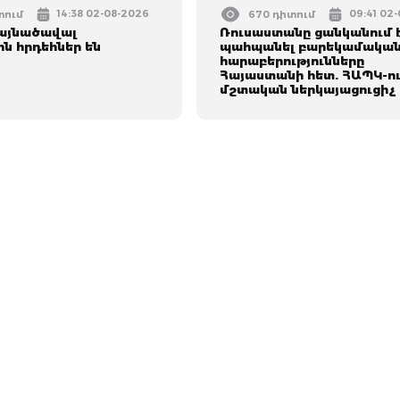
14:38 02-08-2026
09:41 02
տում
670 դիտում
լայնածավալ
Ռուսաստանը ցանկանում 
ն հրդեհներ են
պահպանել բարեկամակա
հարաբերությունները
Հայաստանի հետ. ՀԱՊԿ-ո
մշտական ներկայացուցիչ