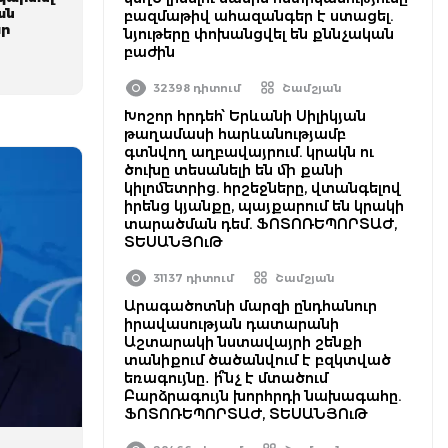
ան
բազմաթիվ ահազանգեր է ստացել.
ար
նյութերը փոխանցվել են քննչական
բաժին
32398 դիտում
Շամշյան
Խոշոր հրդեհ՝ Երևանի Սիլիկյան
թաղամասի հարևանությամբ
գտնվող աղբավայրում. կրակն ու
ծուխը տեսանելի են մի քանի
կիլոմետրից. հրշեջները, վտանգելով
իրենց կյանքը, պայքարում են կրակի
տարածման դեմ. ՖՈՏՈՌԵՊՈՐՏԱԺ,
ՏԵՍԱՆՅՈւԹ
31137 դիտում
Շամշյան
Արագածոտնի մարզի ընդհանուր
իրավասության դատարանի
Աշտարակի նստավայրի շենքի
տանիքում ծածանվում է բզկտված
եռագույնը․ ի՞նչ է մտածում
Բարձրագույն խորհրդի նախագահը.
ՖՈՏՈՌԵՊՈՐՏԱԺ, ՏԵՍԱՆՅՈւԹ