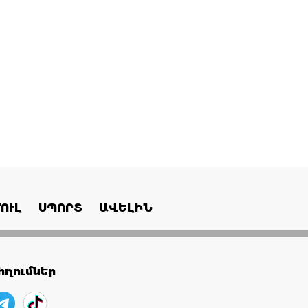
ՈՒԼ
ՍՊՈՐՏ
ԱՎԵԼԻՆ
ղումներ