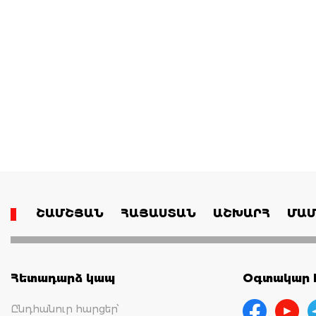
ՇԱՄՇՅԱՆ
ՀԱՅԱՍՏԱՆ
ԱՇԽԱՐՀ
ՄԱՄ
Հետադարձ կապ
Օգտակար հ
Ընդհանուր հարցեր՝