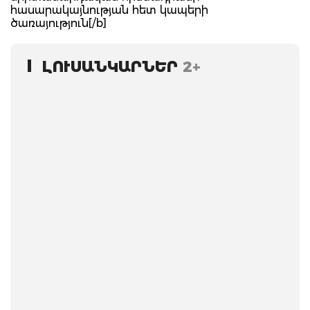
հասարակայնության հետ կապերի
ծառայություն[/b]
ԼՈՒՍԱՆԿԱՐՆԵՐ
2+