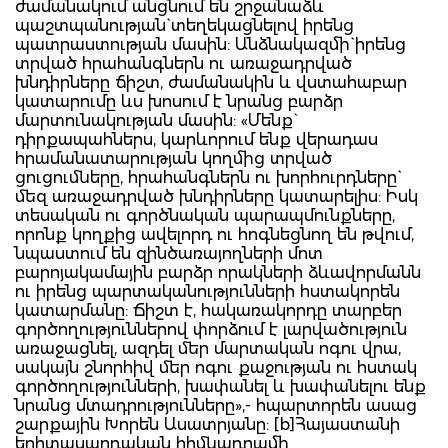
ժամանակում անցնում են շրջանաձև
պաշտպանության` տեղեկացնելով իրենց
պատրաստության մասին: Անձնակազմի` իրենց
տրված հրահանգներն ու առաջադրված
խնդիրները ճիշտ, ժամանակին և վստահաբար
կատարումը ևս խոսում է նրանց բարձր
մարտունակության մասին: «Մենք`
դիրքապահներս, կարևորում ենք վերադաս
հրամանատարության կողմից տրված
ցուցումները, հրահանգներն ու խորհուրդները`
մեզ առաջադրված խնդիրները կատարելիս: Իսկ
տեսական ու գործնական պարապմունքները,
որոնք կողքից ավելորդ ու հոգնեցնող են թվում,
նպաստում են զինծառայողների մոտ
բարոյակամային բարձր որակների ձևավորմանն
ու իրենց պարտականությունների հստակորեն
կատարմանը: Ճիշտ է, հակառակորդը տարբեր
գործողություններով փորձում է լարվածություն
առաջացնել, ազդել մեր մարտական ոգու վրա,
սակայն շնորհիվ մեր ոգու քաջության ու հստակ
գործողությունների, խափանել և խափանելու ենք
նրանց մտադրությունները»,- հպարտորեն ասաց
շարքային Խորեն Ասատրյանը: [b]Հայաստանի
երիտասարդական հիմնադրամի