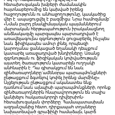
հետախուզական խմբերի ժամանակին
հայտնաբերումից են կախված իրենց
հաջողությունն ու անհաջողությունը, կասկածից
վեր է. ապացուցվել է բազմիցս: Նրա համոզմամբ`
«Նման բարդ բնակլիմայական պայմաններում
մարտական հերթապահություն իրականացնող
անձնակազմը պարզապես պարտադրված է
առավելագույնս զգոնություն ցուցաբերել, ինչպես
նաև ֆիզիկապես ամուր լինել, որպեսզի
կարողանա ցանկացած եղանակի դեպքում
կատարել առաջադրված խնդիրները: Առանց
զգոնության ու ֆիզիկական կոփվածության`
այստեղ ծառայություն կատարելն ուղղակի
անհնարին է: Դա գիտակցում են նաև
զինծառայողները` ամենօրյա պարապմունքների
ընթացքում ձգտելով կոփել իրենց մարմինը»:
Այցելության ընթացքում ականատես ենք
դառնում նաև այնպիսի պարապմունքների, որոնք
զինծառայողներին հնարավորություն են տալիս
կանխելու հակառակորդի դիվերսիոն-
հետախուզական փորձերը: Համապատասխան
ազդանշանից հետո, դիրքապահ տղաները
նախատեսված գրաֆիկի համաձայն, կարճ