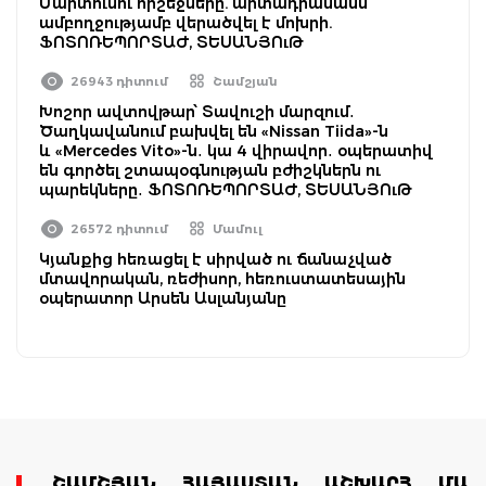
Մարտունու հրշեջները. արտադրամասն
ամբողջությամբ վերածվել է մոխրի.
ՖՈՏՈՌԵՊՈՐՏԱԺ, ՏԵՍԱՆՅՈւԹ
26943 դիտում
Շամշյան
Խոշոր ավտովթար՝ Տավուշի մարզում․
Ծաղկավանում բախվել են «Nissan Tiida»-ն
և «Mercedes Vito»-ն․ կա 4 վիրավոր․ օպերատիվ
են գործել շտապօգնության բժիշկներն ու
պարեկները․ ՖՈՏՈՌԵՊՈՐՏԱԺ, ՏԵՍԱՆՅՈւԹ
26572 դիտում
Մամուլ
Կյանքից հեռացել է սիրված ու ճանաչված
մտավորական, ռեժիսոր, հեռուստատեսային
օպերատոր Արսեն Ասլանյանը
ՇԱՄՇՅԱՆ
ՀԱՅԱՍՏԱՆ
ԱՇԽԱՐՀ
ՄԱՄ