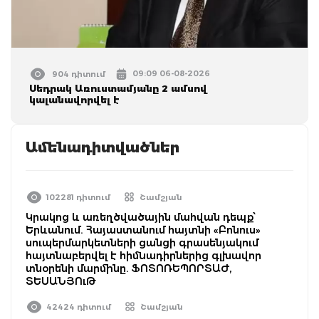
09:09 06-08-2026
904 դիտում
Սեդրակ Առուստամյանը 2 ամսով
կալանավորվել է
Ամենադիտվածներ
102281 դիտում
Շամշյան
Կրակոց և առեղծվածային մահվան դեպք՝
Երևանում. Հայաստանում հայտնի «Բոնուս»
սուպերմարկետների ցանցի գրասենյակում
հայտնաբերվել է հիմնադիրներից գլխավոր
տնօրենի մարմինը. ՖՈՏՈՌԵՊՈՐՏԱԺ,
ՏԵՍԱՆՅՈւԹ
42424 դիտում
Շամշյան