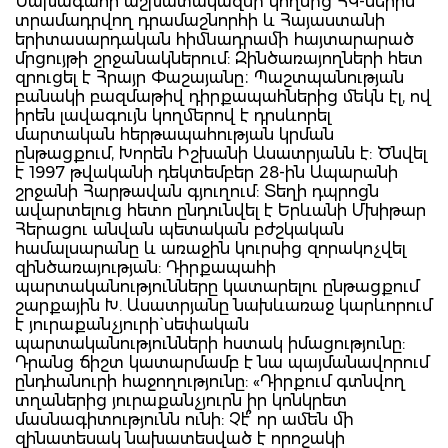
Նախագահի աշխատակազմի կողմից ՀԿ-ներին
տրամադրվող դրամաշնորհի և Հայաստանի
երիտասարդական հիմնադրամի հայտարարած
մրցույթի շրջանակներում: Զինծառայողների հետ
զրուցել է Հրայր Փաշայանը։ Պաշտպանության
բանակի բազմաթիվ դիրքապահներից մեկն էլ, ով
իրեն լավագույն կողմերով է դրսևորել
մարտական հերթապահության կրման
ընթացքում, Խորեն Իշխանի Ասատրյանն է: Ծնվել
է 1997 թվականի դեկտեմբեր 28-ին Ապարանի
շրջանի Հարթավան գյուղում: Տեղի դպրոցն
ավարտելուց հետո ընդունվել է Երևանի Մխիթար
Հերացու անվան պետական բժշկական
համալսարանը և առաջին կուրսից զորակոչվել
զինծառայության: Դիրքապահի
պարտականությունները կատարելու ընթացքում
շարքային Խ. Ասատրյանը նախևառաջ կարևորում
է յուրաքանչյուրի` սեփական
պարտականությունների հստակ իմացությունը:
Դրանց ճիշտ կատարմամբ է նա պայմանավորում
ընդհանուրի հաջողությունը: «Դիրքում գտնվող
տղաներից յուրաքանչյուրն իր կոնկրետ
մասնագիտությունն ունի: Չէ՞ որ ամեն մի
զինատեսակ նախատեսված է որոշակի