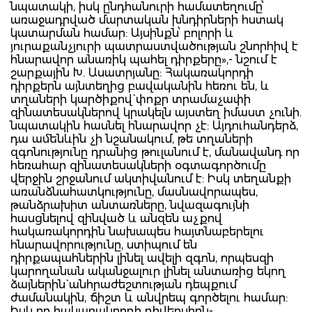
նպատակի, իսկ ընդհանուրի համատեղումը՝
առաջադրված մարտական խնդիրների հստակ
կատարման համար: Այսինքն՝ բոլորի և
յուրաքանչյուրի պատրաստվածության շնորհիվ է
հնարավոր անառիկ պահել դիրքերը»,- նշում է
շարքային Խ. Ասատրյանը: Հակառակորդի
դիրքերն այնտեղից բավականին հեռու են, և
տղաների կարծիքով` փոքր տրամաչափի
զինատեսակներով կրակելն այստեղ իմաստ չունի.
նպատակին հասնել հնարավոր չէ: Այդուհանդերձ,
դա ամենևին չի նշանակում, թե տղաների
զգոնությունը դրանից թուլանում է, մանավանդ որ
հեռահար զինատեսակների օգտագործումը
վերջին շրջանում ակտիվանում է: Իսկ տեղանքի
առանձնահատկությունը, մասնավորապես,
թանձրախիտ անտառները, նվազագույնի
հասցնելով զինված և անզեն աչքով
հակառակորդին նախապես հայտնաբերելու
հնարավորությունը, ստիպում են
դիրքապահներին լինել ավելի զգոն, որպեսզի
կարողանան ականջալուր լինել անտառից եկող
ձայներին` անհրաժեշտության դեպքում
ժամանակին, ճիշտ և անվրեպ գործելու համար:
Իսկ որ հակառակորդի դիվերսիոն-