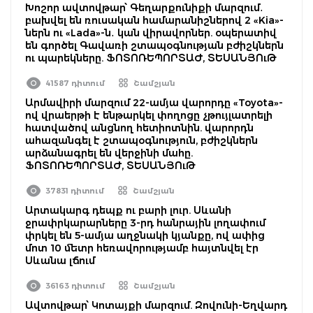
Խոշոր ավտովթար՝ Գեղարքունիքի մարզում․
բախվել են ռուսական համարանիշներով 2 «Kia»-
ներն ու «Lada»-ն․ կան վիրավորներ. օպերատիվ
են գործել Գավառի շտապօգնության բժիշկներն
ու պարեկները. ՖՈՏՈՌԵՊՈՐՏԱԺ, ՏԵՍԱՆՅՈւԹ
41587 դիտում
Շամշյան
Արմավիրի մարզում 22-ամյա վարորդը «Toyota»-
ով վրաերթի է ենթարկել փողոցը չթույլատրելի
հատվածով անցնող հետիոտնին. վարորդն
ահազանգել է շտապօգնություն, բժիշկներն
արձանագրել են վերջինի մահը.
ՖՈՏՈՌԵՊՈՐՏԱԺ, ՏԵՍԱՆՅՈւԹ
37831 դիտում
Շամշյան
Արտակարգ դեպք ու բարի լուր. Սևանի
ջրափրկարարները 3-րդ հանրային լողափում
փրկել են 5-ամյա աղջնակի կյանքը, ով ափից
մոտ 10 մետր հեռավորությամբ հայտնվել էր
Սևանա լճում
36163 դիտում
Շամշյան
Ավտովթար՝ Կոտայքի մարզում. Զովունի-Եղվարդ