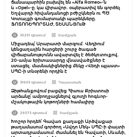
ճանապարհին բախվել են «Alfa Romeo»-ն
և «Opel»-ը. կա վիրավոր․ օպերատիվ են գործել
Եղվարդի հիվանդանոցի բժիշկներն ու ՊԾ
Կոտայքի գումարտակի պարեկները.
ՖՈՏՈՌԵՊՈՐՏԱԺ, ՏԵՍԱՆՅՈւԹ
35251 դիտում
Շամշյան
Միջադեպ՝ Արարատի մարզում․ Վեդիում
կենցաղային հարցերի շուրջ ծագած
վիճաբանությունն ավարտվել է ծեծկռտուքով․
20-ամյա երիտասարդը վնասվածքներ է
ստացել․ մասնակիցներից մեկը «Վեդի պլաստ»
ՍՊԸ-ի տնօրենի որդին է
31603 դիտում
Հայաստան
Ձիթհանքովում բացվեց Հիսուս Քրիստոսի
արձանը՝ ամբողջացնելով գյուղի հոգևոր-
մշակութային կոթողների համալիրը
29373 դիտում
Շամշյան
Խոշոր հրդեհ՝ Գավառ քաղաքի Արծվաքար
թաղամասում գործող «Ավդո Մեկ» ՍՊԸ-ի փայտի
արտադրամասում. ժամանել են Գավառի, Սևանի,