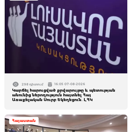
16:05 07-08-2026
298 դիտում
Կարճել հարուցված քրվարույթը և պետության
անունից ներողություն հայտնել Հայ
Առաքելական Սուրբ Եկեղեցուն․ ԼՀԿ
Հայաստան