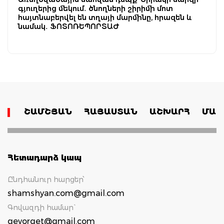
գյուղերից մեկում․ ծնողների շիրիմի մոտ
հայտնաբերվել են տղայի մարմինը, հրազեն և
նամակ․ ՖՈՏՈՌԵՊՈՐՏԱԺ
ՇԱՄՇՅԱՆ
ՀԱՅԱՍՏԱՆ
ԱՇԽԱՐՀ
ՄԱՄ
Հետադարձ կապ
Ընդհանուր հարցեր՝
shamshyan.com@gmail.com
Գովազդի համար`
gevorget@gmail.com