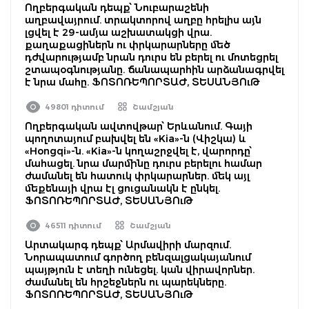
Ողբերգական դեպք՝ Նուբարաշենի
աղբավայրում. տրակտորով աղբը հրելիս այն
լցվել է 29-ամյա աշխատակցի վրա.
քաղաքացիներն ու փրկարարները մեծ
դժվարությամբ նրան դուրս են բերել ու մոտեցրել
շտապօգնությանը. ճանապարհին արձանագրվել
է նրա մահը. ՖՈՏՈՌԵՊՈՐՏԱԺ, ՏԵՍԱՆՅՈւԹ
49801 դիտում
Շամշյան
Ողբերգական ավտովթար՝ Երևանում. Գայի
պողոտայում բախվել են «Kia»-ն (Վիշկա) և
«Hongqi»-ն. «Kia»-ն կողաշրջվել է, վարորդը՝
մահացել. նրա մարմինը դուրս բերելու համար
ժամանել են հատուկ փրկարարներ. մեկ այլ
մեքենայի վրա էլ ցուցանակն է ընկել.
ՖՈՏՈՌԵՊՈՐՏԱԺ, ՏԵՍԱՆՅՈւԹ
46511 դիտում
Շամշյան
Արտակարգ դեպք՝ Արմավիրի մարզում.
Նորապատում գործող բենզալցակայանում
պայթյուն է տեղի ունեցել. կան վիրավորներ.
ժամանել են հրշեջներն ու պարեկները.
ՖՈՏՈՌԵՊՈՐՏԱԺ, ՏԵՍԱՆՅՈւԹ