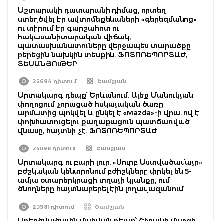
Աշտարակի դատարանի դիմաց, որտեղ
ստեղծվել էր ավտոմեքենաների «գերեզմանոց»
ու տիրում էր գարշահոտ ու
հակասանիտարական վիճակ,
պատասխանատուները վերջապես տարածքը
բերեցին նախկին տեսքին. ՖՈՏՈՌԵՊՈՐՏԱԺ,
ՏԵՍԱՆՅՈւԹԵՐ
26694 դիտում
Շամշյան
Արտակարգ դեպք՝ Երևանում. Ալեք Մանուկյան
փողոցում չորացած հսկայական ծառը
արմատից պոկվել և ընկել է «Mazda»-ի վրա. ով է
փոխհատուցելու քաղաքացուն պատճառված
վնասը, հայտնի չէ. ՖՈՏՈՌԵՊՈՐՏԱԺ
23098 դիտում
Շամշյան
Արտակարգ ու բարի լուր. «Սուրբ Աստվածամայր»
բժշկական կենտրոնում բժիշկները փրկել են 5-
ամյա օտարերկրացի տղայի կյանքը, ում
ծնողները հայտնաբերել էին լողավազանում
20981 դիտում
Շամշյան
Առեղծվածային մահվան դեպք՝ Շիրակի մարզի