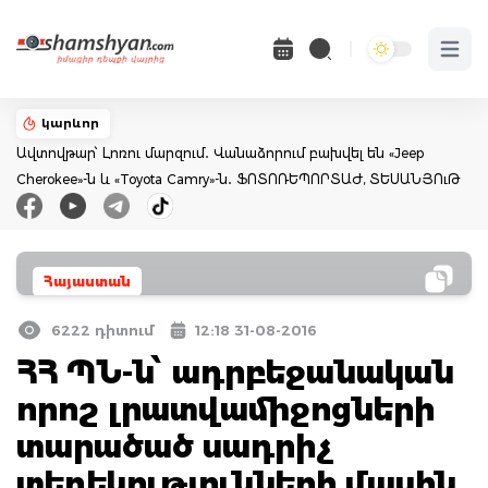
Open 
կարևոր
Ավտովթար՝ Լոռու մարզում․ Վանաձորում բախվել են «Jeep
Cherokee»-ն և «Toyota Camry»-ն․ ՖՈՏՈՌԵՊՈՐՏԱԺ, ՏԵՍԱՆՅՈւԹ
Հայաստան
6222 դիտում
12:18 31-08-2016
ՀՀ ՊՆ-ն՝ ադրբեջանական
որոշ լրատվամիջոցների
տարածած սադրիչ
տեղեկությունների մասին