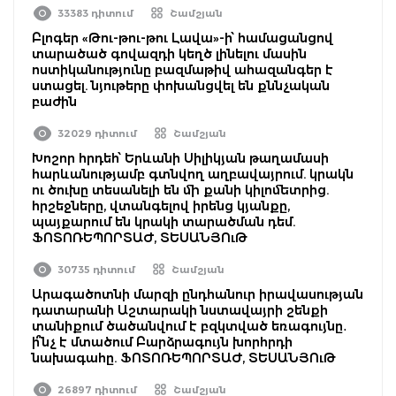
33383 դիտում
Շամշյան
Բլոգեր «Թու-թու-թու Լավա»-ի՝ համացանցով
տարածած գովազդի կեղծ լինելու մասին
ոստիկանությունը բազմաթիվ ահազանգեր է
ստացել. նյութերը փոխանցվել են քննչական
բաժին
32029 դիտում
Շամշյան
Խոշոր հրդեհ՝ Երևանի Սիլիկյան թաղամասի
հարևանությամբ գտնվող աղբավայրում. կրակն
ու ծուխը տեսանելի են մի քանի կիլոմետրից.
հրշեջները, վտանգելով իրենց կյանքը,
պայքարում են կրակի տարածման դեմ.
ՖՈՏՈՌԵՊՈՐՏԱԺ, ՏԵՍԱՆՅՈւԹ
30735 դիտում
Շամշյան
Արագածոտնի մարզի ընդհանուր իրավասության
դատարանի Աշտարակի նստավայրի շենքի
տանիքում ծածանվում է բզկտված եռագույնը․
ի՞նչ է մտածում Բարձրագույն խորհրդի
նախագահը. ՖՈՏՈՌԵՊՈՐՏԱԺ, ՏԵՍԱՆՅՈւԹ
26897 դիտում
Շամշյան