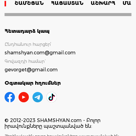
ՇԱՄՇՅԱՆ
ՀԱՅԱՍՏԱՆ
ԱՇԽԱՐՀ
ՄԱՄ
Հետադարձ կապ
Ընդհանուր հարցեր՝
shamshyan.com@gmail.com
Գովազդի համար`
gevorget@gmail.com
Օգտակար հղումներ
© 2012-2023 SHAMSHYAN.com - Բոլոր
իրավունքները պաշտպանված են:
Հեղինակային բոլոր իրավունքները պաշտպանված են: