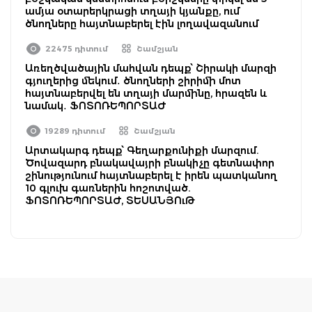
ամյա օտարերկրացի տղայի կյանքը, ում
ծնողները հայտնաբերել էին լողավազանում
22475 դիտում
Շամշյան
Առեղծվածային մահվան դեպք՝ Շիրակի մարզի
գյուղերից մեկում․ ծնողների շիրիմի մոտ
հայտնաբերվել են տղայի մարմինը, հրազեն և
նամակ․ ՖՈՏՈՌԵՊՈՐՏԱԺ
19289 դիտում
Շամշյան
Արտակարգ դեպք՝ Գեղարքունիքի մարզում.
Ծովազարդ բնակավայրի բնակիչը գետնափոր
շինությունում հայտնաբերել է իրեն պատկանող
10 գլուխ գառներին հոշոտված.
ՖՈՏՈՌԵՊՈՐՏԱԺ, ՏԵՍԱՆՅՈւԹ