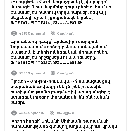
«Hongqi»-ն. «Kia»-ն կողաշրջվել է, վարորդը՝
մահացել. նրա մարմինը դուրս բերելու համար
ժամանել են հատուկ փրկարարներ. մեկ այլ
մեքենայի վրա էլ ցուցանակն է ընկել.
ՖՈՏՈՌԵՊՈՐՏԱԺ, ՏԵՍԱՆՅՈւԹ
46850 դիտում
Շամշյան
Արտակարգ դեպք՝ Արմավիրի մարզում.
Նորապատում գործող բենզալցակայանում
պայթյուն է տեղի ունեցել. կան վիրավորներ.
ժամանել են հրշեջներն ու պարեկները.
ՖՈՏՈՌԵՊՈՐՏԱԺ, ՏԵՍԱՆՅՈւԹ
39869 դիտում
Շամշյան
Բլոգեր «Թու-թու-թու Լավա»-ի՝ համացանցով
տարածած գովազդի կեղծ լինելու մասին
ոստիկանությունը բազմաթիվ ահազանգեր է
ստացել. նյութերը փոխանցվել են քննչական
բաժին
32353 դիտում
Շամշյան
Խոշոր հրդեհ՝ Երևանի Սիլիկյան թաղամասի
հարևանությամբ գտնվող աղբավայրում. կրակն