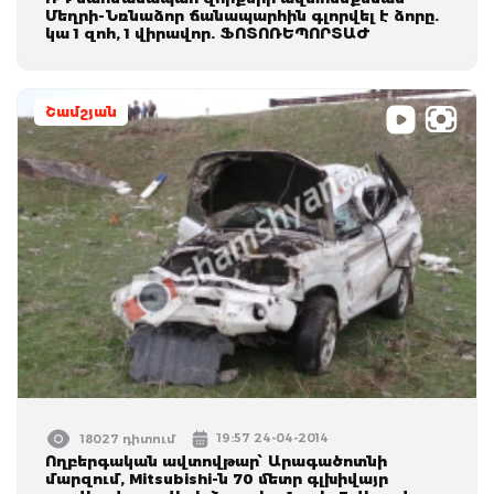
Մեղրի-Նռնաձոր ճանապարհին գլորվել է ձորը.
կա 1 զոհ, 1 վիրավոր. ՖՈՏՈՌԵՊՈՐՏԱԺ
Շամշյան
19:57 24-04-2014
18027 դիտում
Ողբերգական ավտովթար՝ Արագածոտնի
մարզում, Mitsubishi-ն 70 մետր գլխիվայր