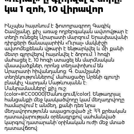
կա 1 զոհ, 10 վիրավոր
Ինչպես հայտնում է ֆոտոլրագրող Գագիկ
Շամշյանը, քիչ առաջ ողբերգական ավտովթար է
տեղի ունեցել Արարատի մարզում: Երասխավանի
դիրքերի ճանապարհին «Ուրալ» մակնիշի
ավտոմեքենան վթարի է ենթարկվել և մի քանի
մետր գլորվելով հայտնվել է ձորում: 1 հոգի
մահացել է, 10 հոգի ստացել են մարմնական
վնասվածքներ, որոնց տեղափոխում են
Արարատի հիվանդանոց: Գ. Շամշյանի
տեղեկություններով՝ մահացածը Արենի գյուղի
բնակիչ Վարդան Մաթևոսյանն է:
Մանրամասները՝ քիչ ուշ:
[color=#CC0000]Ծանուցում[/color]. Ենթադրյալ
հանցանքի մեջ կասկածվողը կամ մեղադրվողը
համարվում է անմեղ, քանի դեռ նրա
մեղավորությունն ապացուցված չէ ՀՀ քրեական
դատավարության օրենսգրքով սահմանված
կարգով` դատարանի` օրինական ուժի մեջ մտած
դատավճռով: