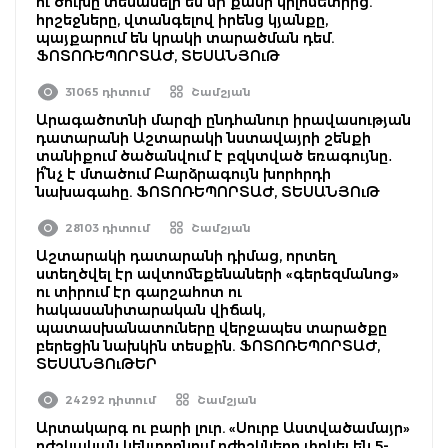
ու ծուխը տեսանելի են մի քանի կիլոմետրից.
հրշեջները, վտանգելով իրենց կյանքը,
պայքարում են կրակի տարածման դեմ.
ՖՈՏՈՌԵՊՈՐՏԱԺ, ՏԵՍԱՆՅՈւԹ
31065 դիտում
Շամշյան
Արագածոտնի մարզի ընդհանուր իրավասության
դատարանի Աշտարակի նստավայրի շենքի
տանիքում ծածանվում է բզկտված եռագույնը․
ի՞նչ է մտածում Բարձրագույն խորհրդի
նախագահը. ՖՈՏՈՌԵՊՈՐՏԱԺ, ՏԵՍԱՆՅՈւԹ
28103 դիտում
Շամշյան
Աշտարակի դատարանի դիմաց, որտեղ
ստեղծվել էր ավտոմեքենաների «գերեզմանոց»
ու տիրում էր գարշահոտ ու
հակասանիտարական վիճակ,
պատասխանատուները վերջապես տարածքը
բերեցին նախկին տեսքին. ՖՈՏՈՌԵՊՈՐՏԱԺ,
ՏԵՍԱՆՅՈւԹԵՐ
24292 դիտում
Շամշյան
Արտակարգ ու բարի լուր. «Սուրբ Աստվածամայր»
բժշկական կենտրոնում բժիշկները փրկել են 5-