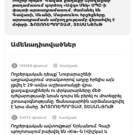
Խոշոր հրդեհ՝ Գավառ քաղաքի Արծվաքար
թաղամասում գործող «Ավդո Մեկ» ՍՊԸ-ի
փայտի արտադրամասում. ժամանել են
Գավառի, Սևանի, Մարտունու հրշեջները.
արտադրամասն ամբողջությամբ վերածվել է
մոխրի. ՖՈՏՈՌԵՊՈՐՏԱԺ, ՏԵՍԱՆՅՈւԹ
Ամենադիտվածներ
109358 դիտում
Շամշյան
Ողբերգական դեպք՝ Նուբարաշենի
աղբավայրում. տրակտորով աղբը հրելիս այն
լցվել է 29-ամյա աշխատակցի վրա.
քաղաքացիներն ու փրկարարները մեծ
դժվարությամբ նրան դուրս են բերել ու մոտեցրել
շտապօգնությանը. ճանապարհին արձանագրվել
է նրա մահը. ՖՈՏՈՌԵՊՈՐՏԱԺ, ՏԵՍԱՆՅՈւԹ
54574 դիտում
Շամշյան
Ողբերգական ավտովթար՝ Երևանում. Գայի
պողոտայում բախվել են «Kia»-ն (Վիշկա) և