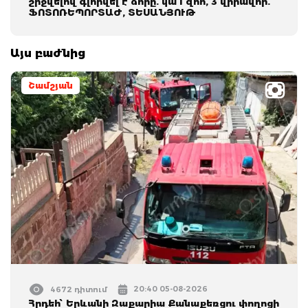
շրջվելով գլորվել է ձորը. կա 1 զոհ, 3 վիրավոր.
ՖՈՏՈՌԵՊՈՐՏԱԺ, ՏԵՍԱՆՅՈՒԹ
Այս բաժնից
Շամշյան
20:40 05-08-2026
4672 դիտում
Հրդեհ՝ Երևանի Զաքարիա Քանաքեռցու փողոցի