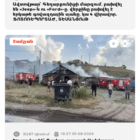
Ավտովթար՝ Գեղարքունիքի մարզում. բախվել
են «Jeep»-ն ու «Ford»-ը. վերջինը բախվել է
երկաթե գովազդային սյանը. կա 4 վիրավոր.
ՖՈՏՈՌԵՊՈՐՏԱԺ, ՏԵՍԱՆՅՈւԹ
Շամշյան
19:27 05-08-2026
31287 դիտում