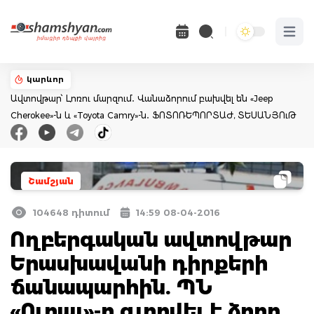
Open 
կարևոր
Ավտովթար՝ Լոռու մարզում․ Վանաձորում բախվել են «Jeep
Cherokee»-ն և «Toyota Camry»-ն․ ՖՈՏՈՌԵՊՈՐՏԱԺ, ՏԵՍԱՆՅՈւԹ
Շամշյան
104648 դիտում
14:59 08-04-2016
Ողբերգական ավտովթար
Երասխավանի դիրքերի
ճանապարհին. ՊՆ
«Ուրալ»-ը գլորվել է ձորը.