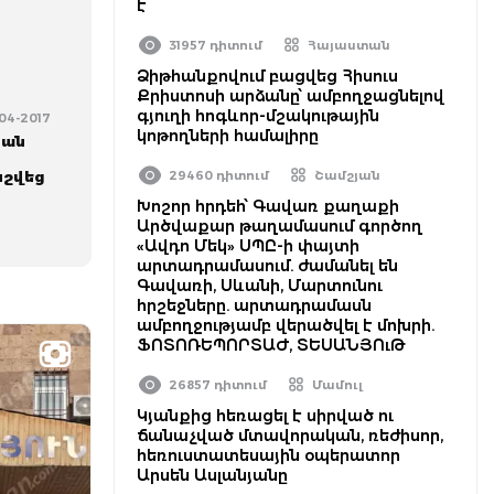
է
31957 դիտում
Հայաստան
Ձիթհանքովում բացվեց Հիսուս
Քրիստոսի արձանը՝ ամբողջացնելով
գյուղի հոգևոր-մշակութային
-04-2017
կոթողների համալիրը
յան
նշվեց
29460 դիտում
Շամշյան
Խոշոր հրդեհ՝ Գավառ քաղաքի
Արծվաքար թաղամասում գործող
«Ավդո Մեկ» ՍՊԸ-ի փայտի
արտադրամասում. ժամանել են
Գավառի, Սևանի, Մարտունու
հրշեջները. արտադրամասն
ամբողջությամբ վերածվել է մոխրի.
ՖՈՏՈՌԵՊՈՐՏԱԺ, ՏԵՍԱՆՅՈւԹ
26857 դիտում
Մամուլ
Կյանքից հեռացել է սիրված ու
ճանաչված մտավորական, ռեժիսոր,
հեռուստատեսային օպերատոր
Արսեն Ասլանյանը