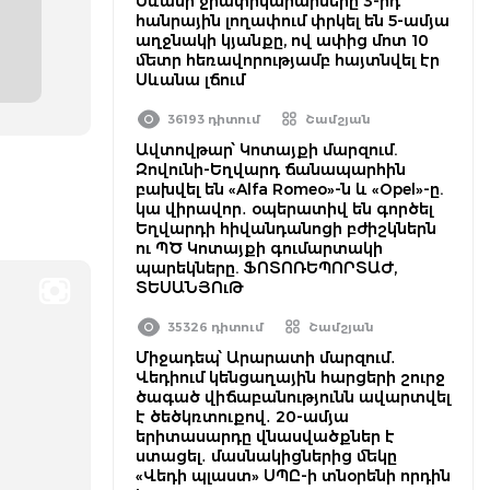
Սևանի ջրափրկարարները 3-րդ
հանրային լողափում փրկել են 5-ամյա
աղջնակի կյանքը, ով ափից մոտ 10
մետր հեռավորությամբ հայտնվել էր
Սևանա լճում
36193 դիտում
Շամշյան
Ավտովթար՝ Կոտայքի մարզում.
Զովունի-Եղվարդ ճանապարհին
բախվել են «Alfa Romeo»-ն և «Opel»-ը.
կա վիրավոր․ օպերատիվ են գործել
Եղվարդի հիվանդանոցի բժիշկներն
ու ՊԾ Կոտայքի գումարտակի
պարեկները. ՖՈՏՈՌԵՊՈՐՏԱԺ,
ՏԵՍԱՆՅՈւԹ
35326 դիտում
Շամշյան
Միջադեպ՝ Արարատի մարզում․
Վեդիում կենցաղային հարցերի շուրջ
ծագած վիճաբանությունն ավարտվել
է ծեծկռտուքով․ 20-ամյա
երիտասարդը վնասվածքներ է
ստացել․ մասնակիցներից մեկը
«Վեդի պլաստ» ՍՊԸ-ի տնօրենի որդին