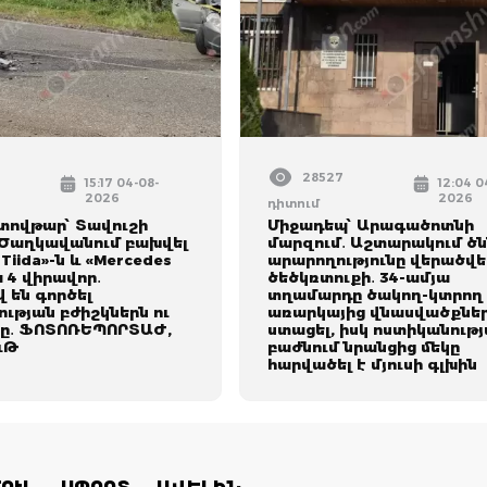
28527
15:17 04-08-
12:04 0
2026
2026
դիտում
տովթար՝ Տավուշի
Միջադեպ՝ Արագածոտնի
 Ծաղկավանում բախվել
մարզում․ Աշտարակում ծ
 Tiida»-ն և «Mercedes
արարողությունը վերածվել
ա 4 վիրավոր․
ծեծկռտուքի․ 34-ամյա
 են գործել
տղամարդը ծակող-կտրող
ւթյան բժիշկներն ու
առարկայից վնասվածքներ
ը․ ՖՈՏՈՌԵՊՈՐՏԱԺ,
ստացել, իսկ ոստիկանութ
ւԹ
բաժնում նրանցից մեկը
հարվածել է մյուսի գլխին