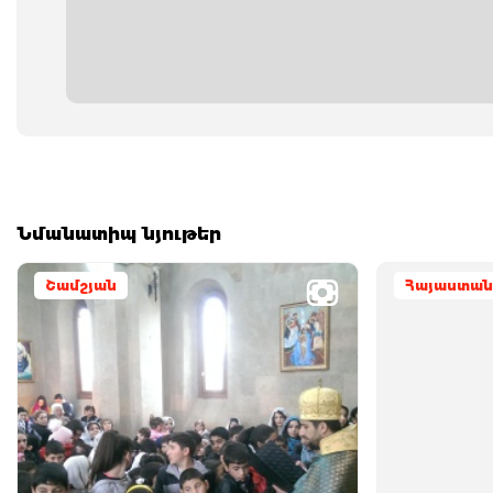
Նմանատիպ նյութեր
Շամշյան
Հայաստան