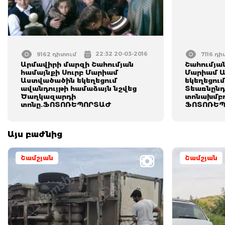
22:32 20-03-2016
9162 դիտում
7116 դի
Արմավիրի մարզի Շահումյան
Շահումյան
համայնքի Սուրբ Մարիամ
Մարիամ 
Աստվածածին եկեղեցում
եկեղեցում
ավանդույթի համաձայն նշվեց
Տեառնըն
Ծաղկազարդի
տոնախմբո
տոնը.ՖՈՏՈՌԵՊՈՐՏԱԺ
ՖՈՏՈՌԵՊ
Այս բաժնից
Շամշյան
Շամշյան