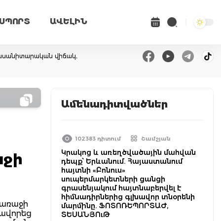
ՍՊՈՐՏ
ԱՎԵԼԻՆ
կասանիտարական վիճակ,
Ամենադիտվածներ
102383 դիտում
Շամշյան
Կրակոց և առեղծվածային մահվան
աջի
դեպք՝ Երևանում. Հայաստանում
հայտնի «Բոնուս»
սուպերմարկետների ցանցի
գրասենյակում հայտնաբերվել է
հիմնադիրներից գլխավոր տնօրենի
դառաջի
մարմինը. ՖՈՏՈՌԵՊՈՐՏԱԺ,
հավորեց
ՏԵՍԱՆՅՈւԹ