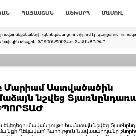
ՅԱՆ
ՀԱՅԱՍՏԱՆ
ԱՇԽԱՐՀ
ՄԱՄՈՒԼ
ր ավտոմեքենաների «գերեզմանոց» ու տիրում էր գարշահոտ ու հա
 նախկին տեսքին. ՖՈՏՈՌԵՊՈՐՏԱԺ, ՏԵՍԱՆՅՈւԹԵՐ
րբ Մարիամ Աստվածածին
ամաձայն նշվեց Տյառնընդառ
ԵՊՈՐՏԱԺ
 եկեղեցում ավանդույթի համաձայն նշվեց Տյառնըն
մայնքի Ղեկավար՝ Հարություն Նավասարդյանը շնոր