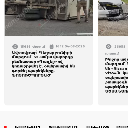
16:12 04-08-2026
15686 դիտում
26958
Ավտովթար՝ Գեղարքունիքի
դիտում
մարզում. 32-ամյա վարորդը
Խոշոր ավ
բեռնատար «Գազել»-ով
մարզում․
կողաշրջվել է. օպերատիվ են
են «Nissan
գործել պարեկները.
Vito»-ն․ կ
ՖՈՏՈՌԵՊՈՐՏԱԺ
օպերատիվ
շտապօգնո
պարեկներ
ՏԵՍԱՆՅՈ