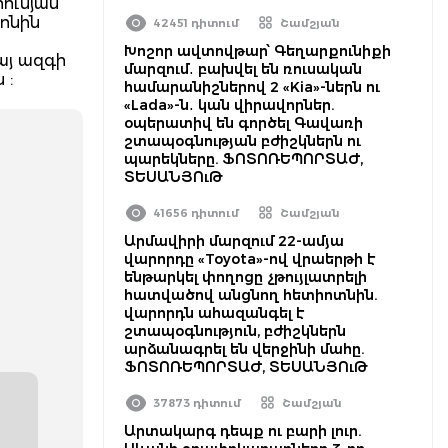
ումյան
ոնին
42451 դիտում
Շամշյան
Խոշոր ավտովթար՝ Գեղարքունիքի
այ ազգի
մարզում․ բախվել են ռուսական
 :
համարանիշներով 2 «Kia»-ներն ու
«Lada»-ն․ կան վիրավորներ.
օպերատիվ են գործել Գավառի
շտապօգնության բժիշկներն ու
պարեկները. ՖՈՏՈՌԵՊՈՐՏԱԺ,
ՏԵՍԱՆՅՈւԹ
41656 դիտում
Շամշյան
Արմավիրի մարզում 22-ամյա
վարորդը «Toyota»-ով վրաերթի է
ենթարկել փողոցը չթույլատրելի
հատվածով անցնող հետիոտնին.
վարորդն ահազանգել է
շտապօգնություն, բժիշկներն
արձանագրել են վերջինի մահը.
ՖՈՏՈՌԵՊՈՐՏԱԺ, ՏԵՍԱՆՅՈւԹ
37873 դիտում
Շամշյան
Արտակարգ դեպք ու բարի լուր.