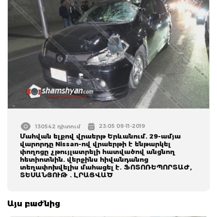
23:05 09-11-2019
130542 դիտում
Մահվան ելքով վրաերթ Երևանում. 29-ամյա
վարորդը Nissan-ով վրաերթի է ենթարկել
փողոցը չթույլատրելի հատվածով անցնող
հետիոտնին. վերջինս հիվանդանոց
տեղափոխվելիս մահացել է. ՖՈՏՈՌԵՊՈՐՏԱԺ,
ՏԵՍԱՆՅՈՒԹ . ԼՐԱՑՎԱԾ
Այս բաժնից