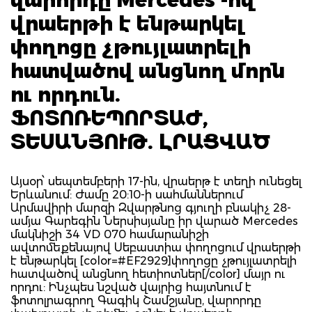
վրաերթի է ենթարկել
փողոցը չթույլատրելի
հատվածով անցնող մորն
ու որդուն.
ՖՈՏՈՌԵՊՈՐՏԱԺ,
ՏԵՍԱՆՅՈՒԹ. ԼՐԱՑՎԱԾ
Այսօր՝ սեպտեմբերի 17-ին, վրաերթ է տեղի ունեցել
Երևանում: Ժամը 20:10-ի սահմաններում
Արմավիրի մարզի Զվարթնոց գյուղի բնակիչ 28-
ամյա Գարեգին Ներսիսյանը իր վարած Mercedes
մակնիշի 34 VD 070 համարանիշի
ավտոմեքենայով Սեբաստիա փողոցում վրաերթի
է ենթարկել [color=#EF2929]փողոցը չթույլատրելի
հատվածով անցնող հետիոտներ[/color] մայր ու
որդու: Ինչպես նշված վայրից հայտնում է
ֆոտոլրագրող Գագիկ Շամշյանը, վարորդը