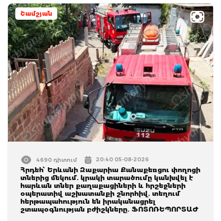
Շամշյան
20:40 05-08-2026
4690 դիտում
Հրդեհ՝ Երևանի Զաքարիա Քանաքեռցու փողոցի
տներից մեկում. կրակի տարածումը կանխվել է
հարևան տներ քաղաքացիների և հրշեջների
օպերատիվ աշխատանքի շնորհիվ. տեղում
հերթապահություն են իրականացրել
շտապօգնության բժիշկները. ՖՈՏՈՌԵՊՈՐՏԱԺ