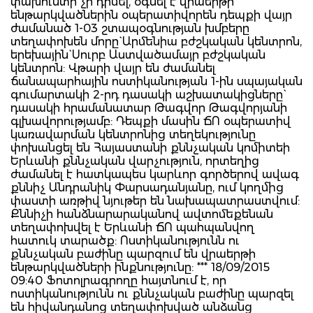
փախուստի չի դիմել, օգնել է վրաերթի
ենթարկվածներին օպերատիվորեն դեպքի վայր
ժամանած 1-03 շտապօգնության խմբերը
տեղափոխեն մորը` Արմենիա բժշկական կենտրոն,
երեխային` Սուրբ Աստվածամայր բժշկական
կենտրոն: Վթարի վայր են ժամանել
ճանապարհային ոստիկանության 1-ին սպայական
գումարտակի 2-րդ դասակի աշխատակիցները`
դասակի հրամանատար Թագվոր Թագվորյանի
գլխավորությամբ: Դեպքի մասին ՃՈ օպերատիվ
կառավարման կենտրոնից տեղեկությունը
փոխանցել են Հայաստանի քննչական կոմիտեի
Երևանի քննչական վարչություն, որտեղից
ժամանել է հատկապես կարևոր գործերով ավագ
քննիչ Անդրանիկ Փարսադանյանը, ում կողմից
փաստի առթիվ նյութեր են նախապատրաստվում:
Քննիչի հանձնարարականով ավտոմեքենան
տեղափոխվել է Երևանի ՃՈ պահպանվող
հատուկ տարածք: Ոստիկանությունն ու
քննչական բաժինը պարզում են վրաերթի
ենթարկվածների ինքնությունը: *** 18/09/2015
09:40 Ֆոտոլրագրողը հայտնում է, որ
ոստիկանությունն ու քննչական բաժինը պարզել
են հիվանդանոց տեղափոխված անձանց