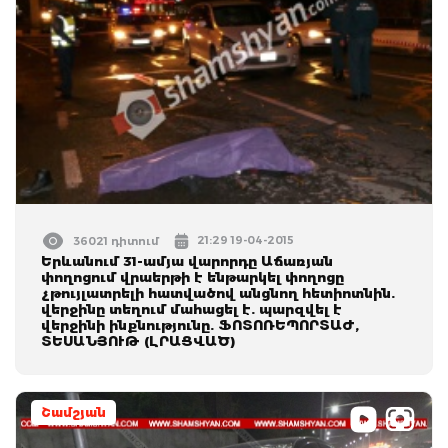
21:29 19-04-2015
36021 դիտում
Երևանում 31-ամյա վարորդը Աճառյան
փողոցում վրաերթի է ենթարկել փողոցը
չթույլատրելի հատվածով անցնող հետիոտնին.
վերջինը տեղում մահացել է. պարզվել է
վերջինի ինքնությունը. ՖՈՏՈՌԵՊՈՐՏԱԺ,
ՏԵՍԱՆՅՈՒԹ (ԼՐԱՑՎԱԾ)
Շամշյան