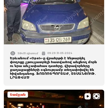
09:29 31-05-2024
58401 դիտում
Երևանում «Opel»-ը վրաերթի է ենթարկել
փողոցը չթույլատրելի հատվածով անցնող մորն
ու նրա անչափահաս դստերը. վիրավորները
քաղաքացիների օգնությամբ տեղափոխվել են
հիվանդանոց. ՖՈՏՈՌԵՊՈՐՏԱԺ, ՏԵՍԱՆՅՈՒԹ.
ԼՐԱՑՎԱԾ
Շամշյան