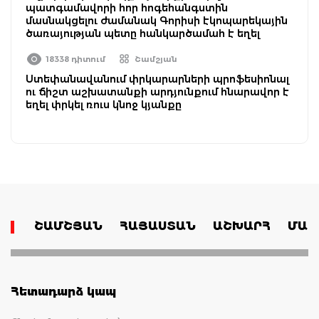
պատգամավորի հոր հոգեհանգստին
մասնակցելու ժամանակ Գորիսի էկոպարեկային
ծառայության պետը հանկարծամահ է եղել
18338 դիտում
Շամշյան
Ստեփանավանում փրկարարների պրոֆեսիոնալ
ու ճիշտ աշխատանքի արդյունքում հնարավոր է
եղել փրկել ռուս կնոջ կյանքը
ՇԱՄՇՅԱՆ
ՀԱՅԱՍՏԱՆ
ԱՇԽԱՐՀ
ՄԱՄ
Հետադարձ կապ