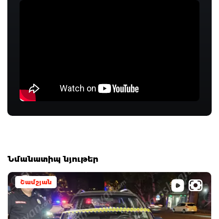
Նմանատիպ նյութեր
Շամշյան