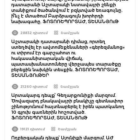
դատարանի Աշտարակի նստավայրի շենքի
տանիքում ծածանվում է բզկտված եռագույնը․
ի՞նչ է մտածում Բարձրագույն խորհրդի
նախագահը. ՖՈՏՈՌԵՊՈՐՏԱԺ, ՏԵՍԱՆՅՈւԹ
28832 դիտում
Շամշյան
Աշտարակի դատարանի դիմաց, որտեղ
ստեղծվել էր ավտոմեքենաների «գերեզմանոց»
ու տիրում էր գարշահոտ ու
հակասանիտարական վիճակ,
պատասխանատուները վերջապես տարածքը
բերեցին նախկին տեսքին. ՖՈՏՈՌԵՊՈՐՏԱԺ,
ՏԵՍԱՆՅՈւԹԵՐ
21260 դիտում
Շամշյան
Արտակարգ դեպք՝ Գեղարքունիքի մարզում.
Ծովազարդ բնակավայրի բնակիչը գետնափոր
շինությունում հայտնաբերել է իրեն պատկանող
10 գլուխ գառներին հոշոտված.
ՖՈՏՈՌԵՊՈՐՏԱԺ, ՏԵՍԱՆՅՈւԹ
19121 դիտում
Շամշյան
Ողբերգական դեպք՝ Սյունիքի մարզում. ԱԺ