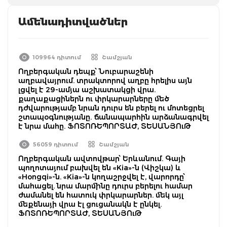
Ամենադիտվածներ
109964 դիտում
Շամշյան
Ողբերգական դեպք՝ Նուբարաշենի
աղբավայրում. տրակտորով աղբը հրելիս այն
լցվել է 29-ամյա աշխատակցի վրա.
քաղաքացիներն ու փրկարարները մեծ
դժվարությամբ նրան դուրս են բերել ու մոտեցրել
շտապօգնությանը. ճանապարհին արձանագրվել
է նրա մահը. ՖՈՏՈՌԵՊՈՐՏԱԺ, ՏԵՍԱՆՅՈւԹ
56059 դիտում
Շամշյան
Ողբերգական ավտովթար՝ Երևանում. Գայի
պողոտայում բախվել են «Kia»-ն (Վիշկա) և
«Hongqi»-ն. «Kia»-ն կողաշրջվել է, վարորդը՝
մահացել. նրա մարմինը դուրս բերելու համար
ժամանել են հատուկ փրկարարներ. մեկ այլ
մեքենայի վրա էլ ցուցանակն է ընկել.
ՖՈՏՈՌԵՊՈՐՏԱԺ, ՏԵՍԱՆՅՈւԹ