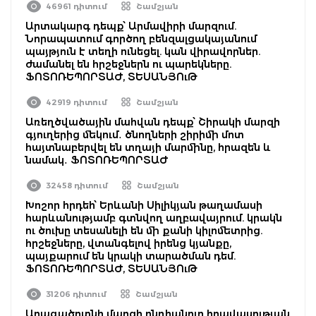
46961 դիտում
Շամշյան
Արտակարգ դեպք՝ Արմավիրի մարզում.
Նորապատում գործող բենզալցակայանում
պայթյուն է տեղի ունեցել. կան վիրավորներ.
ժամանել են հրշեջներն ու պարեկները.
ՖՈՏՈՌԵՊՈՐՏԱԺ, ՏԵՍԱՆՅՈւԹ
42919 դիտում
Շամշյան
Առեղծվածային մահվան դեպք՝ Շիրակի մարզի
գյուղերից մեկում․ ծնողների շիրիմի մոտ
հայտնաբերվել են տղայի մարմինը, հրազեն և
նամակ․ ՖՈՏՈՌԵՊՈՐՏԱԺ
32458 դիտում
Շամշյան
Խոշոր հրդեհ՝ Երևանի Սիլիկյան թաղամասի
հարևանությամբ գտնվող աղբավայրում. կրակն
ու ծուխը տեսանելի են մի քանի կիլոմետրից.
հրշեջները, վտանգելով իրենց կյանքը,
պայքարում են կրակի տարածման դեմ.
ՖՈՏՈՌԵՊՈՐՏԱԺ, ՏԵՍԱՆՅՈւԹ
31206 դիտում
Շամշյան
Արագածոտնի մարզի ընդհանուր իրավասության