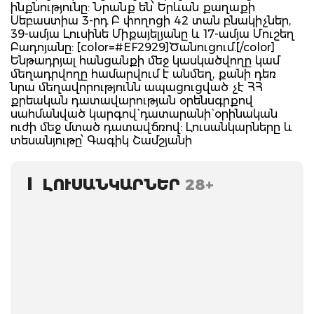
ինքնությունը: Նրանք են՝ Երևան քաղաքի
Սեբաստիա 3-րդ Բ փողոցի 42 տան բնակիչներ,
39-ամյա Լուսինե Միքայելյանը և 17-ամյա Մուշեղ
Բադոյանը: [color=#EF2929]Ծանուցում.[/color]
Ենթադրյալ հանցանքի մեջ կասկածվողը կամ
մեղադրվողը համարվում է անմեղ, քանի դեռ
նրա մեղավորությունն ապացուցված չէ ՀՀ
քրեական դատավարության օրենսգրքով
սահմանված կարգով` դատարանի` օրինական
ուժի մեջ մտած դատավճռով: Լուսանկարները և
տեսանյութը՝ Գագիկ Շամշյանի
ԼՈՒՍԱՆԿԱՐՆԵՐ
28+