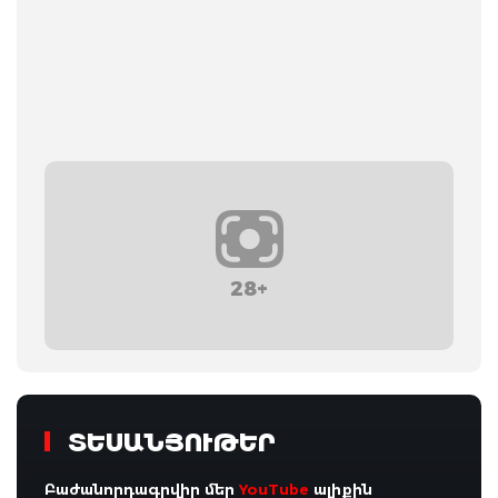
28+
ՏԵՍԱՆՅՈՒԹԵՐ
Բաժանորդագրվիր մեր
YouTube
ալիքին