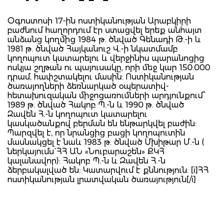
Օգոստոսի 17-ին ոստիկանության Արաբկիրի
բաժնում հաղորդում էր ստացվել երեք անհայտ
անձանց կողմից 1984 թ. ծնված Գենադի Թ.-ի և
1981 թ. ծնված Հայկանուշ Վ.-ի նկատմամբ
կողոպուտ կատարելու և վերջինիս պարանոցից
ոսկյա շղթան ու պայուսակը, որի մեջ կար 150.000
դրամ, հափշտակելու մասին: Ոստիկանության
ծառայողների ձեռնարկած օպերատիվ-
հետախուզական միջոցառումների արդյունքում՝
1989 թ. ծնված Հակոբ Պ.-ն և 1990 թ. ծնված
Զավեն Հ.-ն կողոպուտ կատարելու
կասկածանքով բերման են ենթարկվել բաժին:
Պարզվել է, որ նրանցից բացի կողոպուտին
մասնակցել է նաև 1983 թ. ծնված Մխիթար Մ.-ն (
ներկայումս` ՀՀ ԱՆ «Նուբարաշեն» ՔԿՀ
կալանավոր): Հակոբ Պ.-ն և Զավեն Հ.-ն
ձերբակալված են: Կատարվում է քննություն: [i]ՀՀ
ոստիկանության լրատվական ծառայություն[/i]