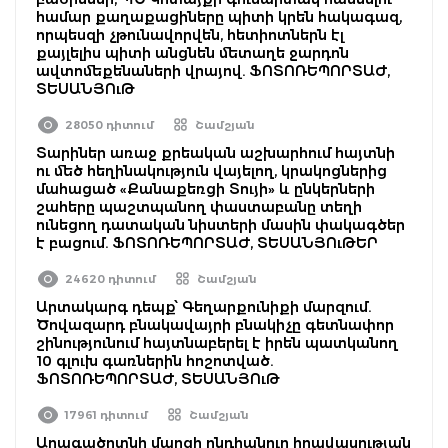
համար քաղաքացիները պիտի կրեն հակագազ,
որպեսզի չթունավորվեն, հետիոտներն էլ
քայլելիս պիտի անցնեն մետաղե ջարդոն
ավտոմեքենաների վրայով. ՖՈՏՈՌԵՊՈՐՏԱԺ,
ՏԵՍԱՆՅՈւԹ
28050 դիտում
Շամշյան
Տարիներ առաջ քրեական աշխարհում հայտնի
ու մեծ հեղինակություն վայելող, կրակոցներից
մահացած «Քանաքեռցի Տույի» և ընկերների
շահերը պաշտպանող փաստաբանը տեղի
ունեցող դատական նիստերի մասին փակագծեր
է բացում. ՖՈՏՈՌԵՊՈՐՏԱԺ, ՏԵՍԱՆՅՈւԹԵՐ
24620 դիտում
Շամշյան
Արտակարգ դեպք՝ Գեղարքունիքի մարզում.
Ծովազարդ բնակավայրի բնակիչը գետնափոր
շինությունում հայտնաբերել է իրեն պատկանող
10 գլուխ գառներին հոշոտված.
ՖՈՏՈՌԵՊՈՐՏԱԺ, ՏԵՍԱՆՅՈւԹ
17961 դիտում
Շամշյան
Արագածոտնի մարզի ընդհանուր իրավասության