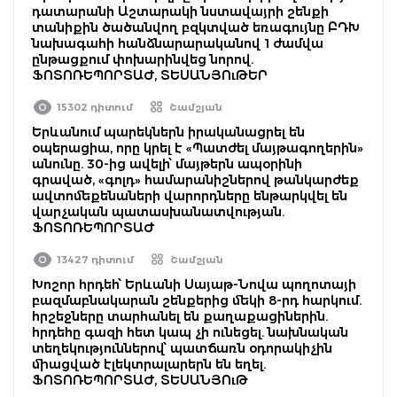
դատարանի Աշտարակի նստավայրի շենքի
տանիքին ծածանվող բզկտված եռագույնը ԲԴԽ
նախագահի հանձնարարականով 1 ժամվա
ընթացքում փոխարինվեց նորով.
ՖՈՏՈՌԵՊՈՐՏԱԺ, ՏԵՍԱՆՅՈւԹԵՐ
15302 դիտում
Շամշյան
Երևանում պարեկներն իրականացրել են
օպերացիա, որը կրել է «Պատժել մայթագողերին»
անունը. 30-ից ավելի՝ մայթերն ապօրինի
գրաված, «գոլդ» համարանիշներով թանկարժեք
ավտոմեքենաների վարորդները ենթարկվել են
վարչական պատասխանատվության.
ՖՈՏՈՌԵՊՈՐՏԱԺ
13427 դիտում
Շամշյան
Խոշոր հրդեհ՝ Երևանի Սայաթ-Նովա պողոտայի
բազմաբնակարան շենքերից մեկի 8-րդ հարկում.
հրշեջները տարհանել են քաղաքացիներին.
հրդեհը գազի հետ կապ չի ունեցել. նախնական
տեղեկություններով՝ պատճառն օդորակիչին
միացված էլեկտրալարերն են եղել.
ՖՈՏՈՌԵՊՈՐՏԱԺ, ՏԵՍԱՆՅՈւԹ