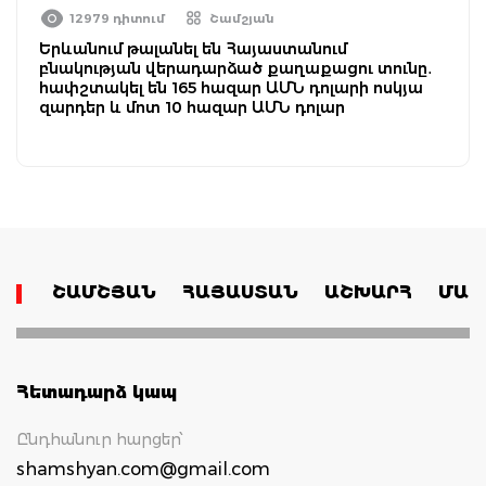
12979 դիտում
Շամշյան
Երևանում թալանել են Հայաստանում
բնակության վերադարձած քաղաքացու տունը․
հափշտակել են 165 հազար ԱՄՆ դոլարի ոսկյա
զարդեր և մոտ 10 հազար ԱՄՆ դոլար
ՇԱՄՇՅԱՆ
ՀԱՅԱՍՏԱՆ
ԱՇԽԱՐՀ
ՄԱՄ
Հետադարձ կապ
Ընդհանուր հարցեր՝
shamshyan.com@gmail.com