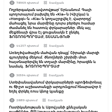
78969 դիտում
Շամշյան
Ողբերգական ավտովթար՝ Երևանում. Գայի
պողոտայում բախվել են «Kia»-ն (Վիշկա) և
«Hongqi»-ն. «Kia»-ն կողաշրջվել է, վարորդը՝
մահացել. նրա մարմինը դուրս բերելու համար
ժամանել են հատուկ փրկարարներ. մեկ այլ
մեքենայի վրա էլ ցուցանակն է ընկել.
ՖՈՏՈՌԵՊՈՐՏԱԺ, ՏԵՍԱՆՅՈւԹ
44257 դիտում
Շամշյան
Առեղծվածային մահվան դեպք՝ Շիրակի մարզի
գյուղերից մեկում․ ծնողների շիրիմի մոտ
հայտնաբերվել են տղայի մարմինը, հրազեն և
նամակ․ ՖՈՏՈՌԵՊՈՐՏԱԺ
30594 դիտում
Շամշյան
Ստեփանավանում փրկարարների պրոֆեսիոնալ
ու ճիշտ աշխատանքի արդյունքում հնարավոր է
եղել փրկել ռուս կնոջ կյանքը
28819 դիտում
Շամշյան
Ոստիկանության և Աբովյանի քննչական
բաժիններ, ՊԾ Կոտայքի գումարտակ հասնելու