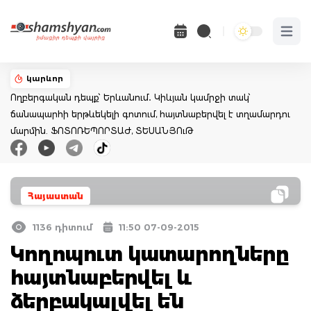
Open 
կարևոր
Ողբերգական դեպք՝ Երևանում․ Կիևյան կամրջի տակ՝
ճանապարհի երթևեկելի գոտում, հայտնաբերվել է տղամարդու
մարմին. ՖՈՏՈՌԵՊՈՐՏԱԺ, ՏԵՍԱՆՅՈւԹ
Հայաստան
1136 դիտում
11:50 07-09-2015
Կողոպուտ կատարողները
հայտնաբերվել և
ձերբակալվել են