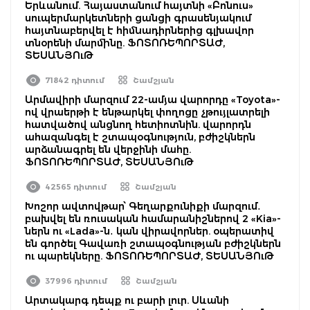
Երևանում. Հայաստանում հայտնի «Բոնուս»
սուպերմարկետների ցանցի գրասենյակում
հայտնաբերվել է հիմնադիրներից գլխավոր
տնօրենի մարմինը. ՖՈՏՈՌԵՊՈՐՏԱԺ,
ՏԵՍԱՆՅՈւԹ
71842 դիտում
Շամշյան
Արմավիրի մարզում 22-ամյա վարորդը «Toyota»-
ով վրաերթի է ենթարկել փողոցը չթույլատրելի
հատվածով անցնող հետիոտնին. վարորդն
ահազանգել է շտապօգնություն, բժիշկներն
արձանագրել են վերջինի մահը.
ՖՈՏՈՌԵՊՈՐՏԱԺ, ՏԵՍԱՆՅՈւԹ
42565 դիտում
Շամշյան
Խոշոր ավտովթար՝ Գեղարքունիքի մարզում․
բախվել են ռուսական համարանիշներով 2 «Kia»-
ներն ու «Lada»-ն․ կան վիրավորներ. օպերատիվ
են գործել Գավառի շտապօգնության բժիշկներն
ու պարեկները. ՖՈՏՈՌԵՊՈՐՏԱԺ, ՏԵՍԱՆՅՈւԹ
37996 դիտում
Շամշյան
Արտակարգ դեպք ու բարի լուր. Սևանի