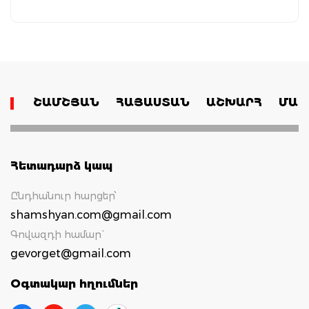
ՇԱՄՇՅԱՆ
ՀԱՅԱՍՏԱՆ
ԱՇԽԱՐՀ
ՄԱՄ
Հետադարձ կապ
Ընդհանուր հարցեր՝
shamshyan.com@gmail.com
Գովազդի համար`
gevorget@gmail.com
Օգտակար հղումներ