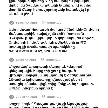
ջրափրկարարները 3-րդ հանրային լողափում
փրկել են 5-ամյա աղջնակի կյանքը, ով ափից
մոտ 10 մետր հեռավորությամբ հայտնվել էր
Սևանա լճում
36307 դիտում
Շամշյան
Ավտովթար՝ Կոտայքի մարզում. Զովունի-Եղվարդ
ճանապարհին բախվել են «Alfa Romeo»-ն
և «Opel»-ը. կա վիրավոր․ օպերատիվ են գործել
Եղվարդի հիվանդանոցի բժիշկներն ու ՊԾ
Կոտայքի գումարտակի պարեկները.
ՖՈՏՈՌԵՊՈՐՏԱԺ, ՏԵՍԱՆՅՈւԹ
35491 դիտում
Շամշյան
Միջադեպ՝ Արարատի մարզում․ Վեդիում
կենցաղային հարցերի շուրջ ծագած
վիճաբանությունն ավարտվել է ծեծկռտուքով․
20-ամյա երիտասարդը վնասվածքներ է
ստացել․ մասնակիցներից մեկը «Վեդի պլաստ»
ՍՊԸ-ի տնօրենի որդին է
29688 դիտում
Շամշյան
Խոշոր հրդեհ՝ Գավառ քաղաքի Արծվաքար
թաղամասում գործող «Ավդո Մեկ» ՍՊԸ-ի փայտի