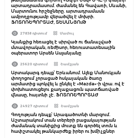
արտադրամասում. ժամանել են Գավառի, Սևանի,
Մարտունու հրշեջները. արտադրամասն
ամբողջությամբ վերածվել է մոխրի.
ՖՈՏՈՌԵՊՈՐՏԱԺ, ՏԵՍԱՆՅՈւԹ
27838 դիտում
Մամուլ
Կյանքից հեռացել է սիրված ու ճանաչված
մտավորական, ռեժիսոր, հեռուստատեսային
օպերատոր Արսեն Ասլանյանը
25620 դիտում
Շամշյան
Արտակարգ դեպք՝ Երևանում. Ալեք Մանուկյան
փողոցում չորացած հսկայական ծառը
արմատից պոկվել և ընկել է «Mazda»-ի վրա. ով է
փոխհատուցելու քաղաքացուն պատճառված
վնասը, հայտնի չէ. ՖՈՏՈՌԵՊՈՐՏԱԺ
24927 դիտում
Շամշյան
Գողության դեպք՝ Արագածոտնի մարզում․
Աշտարակում տան տերերի բացակայության
ժամանակ տանիքից մուտք են գործել տուն և
հափշտակել թանկարժեք իրեր ու խմիչքներ