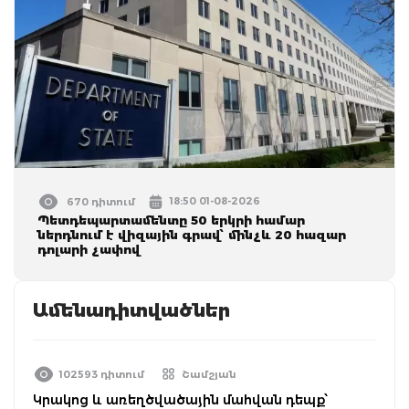
18:50 01-08-2026
670 դիտում
Պետդեպարտամենտը 50 երկրի համար
ներդնում է վիզային գրավ՝ մինչև 20 հազար
դոլարի չափով
Ամենադիտվածներ
102593 դիտում
Շամշյան
Կրակոց և առեղծվածային մահվան դեպք՝