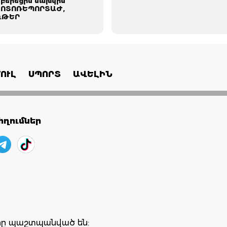
բերեցին նախկին
ՖՈՏՈՌԵՊՈՐՏԱԺ,
ւԹԵՐ
ՈՒԼ
ՍՊՈՐՏ
ԱՎԵԼԻՆ
ղումներ
երը պաշտպանված են: