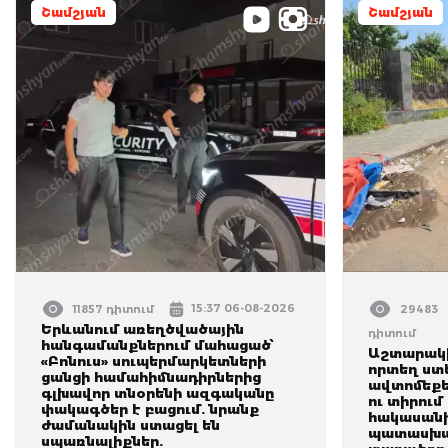
Շամշյան
Շամշյան
15:37 06-08-2026
11857 դիտում
29483
Երևանում առեղծվածային
դիտում
հանգամանքներում մահացած՝
Աշտարակի
«Բոնուս» սուպերմարկետների
որտեղ ստե
ցանցի համահիմնադիրներից
ավտոմեքե
գլխավոր տնօրենի ազգականը
ու տիրում
փակագծեր է բացում. նրանք
հակասան
ժամանակին ստացել են
պատասխա
սպառնալիքներ.