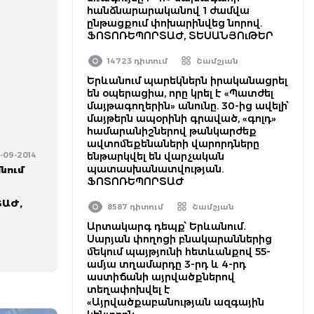
հանձնարարականով 1 ժամվա
ընթացքում փոխարինվեց նորով.
ՖՈՏՈՌԵՊՈՐՏԱԺ, ՏԵՍԱՆՅՈւԹԵՐ
14723 դիտում
Շամշյան
Երևանում պարեկներն իրականացրել
են օպերացիա, որը կրել է «Պատժել
մայթագողերին» անունը. 30-ից ավելի՝
մայթերն ապօրինի գրաված, «գոլդ»
համարանիշներով թանկարժեք
ավտոմեքենաների վարորդները
0-09-2014
ենթարկվել են վարչական
պատասխանատվության.
նում
ՖՈՏՈՌԵՊՈՐՏԱԺ
ՏԱԺ,
8587 դիտում
Շամշյան
Արտակարգ դեպք՝ Երևանում․
Սարյան փողոցի բնակարաններից
մեկում պայթյունի հետևանքով 55-
ամյա տղամարդը 3-րդ և 4-րդ
աստիճանի այրվածքներով
տեղափոխվել է
«Այրվածքաբանության ազգային