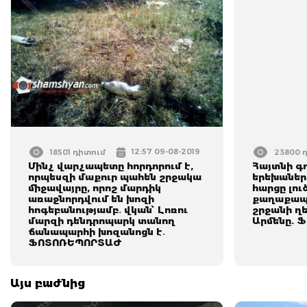
12:57 09-08-2019
18501 դիտում
23800 
Մինչ վարչապետը հորդորում է,
Հայտնի գ
որպեսզի մաքուր պահեն շրջակա
երեխանե
միջավայրը, որոշ մարդիկ
հարցը լու
առաջնորդվում են խոզի
քաղաքապ
հոգեբանությամբ․ վկան՝ Լոռու
շրջանի ղե
մարզի դենդրոպարկ տանող
Արմենը.
ճանապարհի խոզանոցն է․
ՖՈՏՈՌԵՊՈՐՏԱԺ
Այս բաժնից