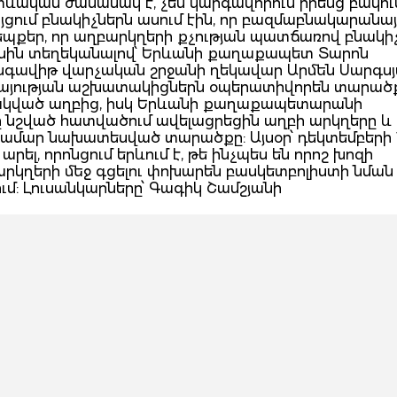
տևական ժամանակ է, չեն կարգավորում իրենց բակու
յցում բնակիչներն ասում էին, որ բազմաբնակարանայ
դեպքեր, որ աղբարկղերի քչության պատճառով բնակի
մասին տեղեկանալով՝ Երևանի քաղաքապետ Տարոն
նգավիթ վարչական շրջանի ղեկավար Արմեն Սարգս
այության աշխատակիցներն օպերատիվորեն տարած
տակված աղբից, իսկ Երևանի քաղաքապետարանի
շված հատվածում ավելացրեցին աղբի արկղերը և
ամար նախատեսված տարածքը: Այսօր՝ դեկտեմբերի 1
րել, որոնցում երևում է, թե ինչպես են որոշ խոզի
րկղերի մեջ գցելու փոխարեն բասկետբոլիստի նման
ում: Լուսանկարները՝ Գագիկ Շամշյանի