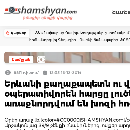
ՇԱՄՇ
կարևոր
ՏԿԵ նախարար Դավիթ Խուդաթյանը շարունակում է
հիմնանորգվել Գեղադիր - Գառնի ճանապարհը. ՖՈ
Շամշյան
8811 դիտում
12:35 16-12-2014
Երևանի քաղաքապետն ու 
օպերատիվորեն հարցը լուծ
առաջնորդվում են խոզի հ
Օրեր առաջ [b][color=#CC0000]SHAMSHYAN.com[/c
Արշակունյաց 39/9 շենքի բնակիչներից, ովքեր ա