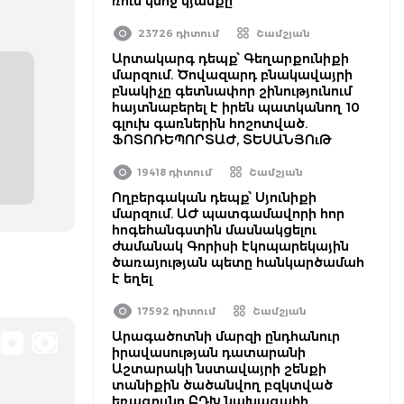
ռուս կնոջ կյանքը
23726 դիտում
Շամշյան
Արտակարգ դեպք՝ Գեղարքունիքի
մարզում. Ծովազարդ բնակավայրի
բնակիչը գետնափոր շինությունում
հայտնաբերել է իրեն պատկանող 10
գլուխ գառներին հոշոտված.
ՖՈՏՈՌԵՊՈՐՏԱԺ, ՏԵՍԱՆՅՈւԹ
19418 դիտում
Շամշյան
Ողբերգական դեպք՝ Սյունիքի
մարզում. ԱԺ պատգամավորի հոր
հոգեհանգստին մասնակցելու
ժամանակ Գորիսի էկոպարեկային
ծառայության պետը հանկարծամահ
է եղել
17592 դիտում
Շամշյան
Արագածոտնի մարզի ընդհանուր
իրավասության դատարանի
Աշտարակի նստավայրի շենքի
տանիքին ծածանվող բզկտված
եռագույնը ԲԴԽ նախագահի