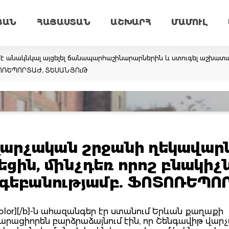
ՅԱՆ
ՀԱՅԱՍՏԱՆ
ԱՇԽԱՐՀ
ՄԱՄՈՒԼ
 անակնկալ այցելել ճանապարհաշինարարներին և ստուգել աշխատանք
ՏՈՌԵՊՈՐՏԱԺ, ՏԵՍԱՆՅՈւԹ
վարչական շրջանի ղեկավար
եցին, մինչդեռ որոշ բնակիչ
ոգեբանությամբ. ՖՈՏՈՌԵՊՈ
olor][/b]-ն ահազանգեր էր ստանում Երևան քաղաքի
րդարացիորեն բարձրաձայնում էին, որ Շենգավիթ վար