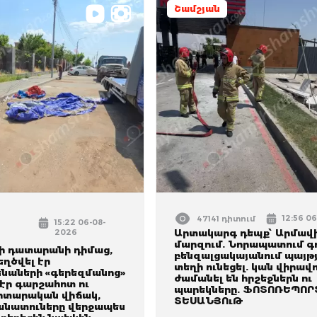
Շամշյան
12:56 0
47141 դիտում
15:22 06-08-
2026
Արտակարգ դեպք՝ Արմավ
մարզում. Նորապատում գ
 դատարանի դիմաց,
բենզալցակայանում պայթյ
ղծվել էր
տեղի ունեցել. կան վիրավ
նաների «գերեզմանոց»
ժամանել են հրշեջներն ու
 էր գարշահոտ ու
պարեկները. ՖՈՏՈՌԵՊՈՐ
իտարական վիճակ,
ՏԵՍԱՆՅՈւԹ
նատուները վերջապես