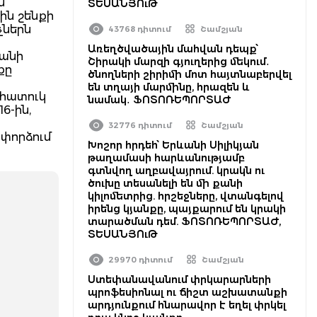
մ
ՏԵՍԱՆՅՈւԹ
ին շենքի
չներն
43768 դիտում
Շամշյան
Առեղծվածային մահվան դեպք՝
յանի
Շիրակի մարզի գյուղերից մեկում․
քը
ծնողների շիրիմի մոտ հայտնաբերվել
են տղայի մարմինը, հրազեն և
 հատուկ
նամակ․ ՖՈՏՈՌԵՊՈՐՏԱԺ
6-ին,
32776 դիտում
Շամշյան
 փորձում
Խոշոր հրդեհ՝ Երևանի Սիլիկյան
թաղամասի հարևանությամբ
գտնվող աղբավայրում. կրակն ու
ծուխը տեսանելի են մի քանի
կիլոմետրից. հրշեջները, վտանգելով
իրենց կյանքը, պայքարում են կրակի
տարածման դեմ. ՖՈՏՈՌԵՊՈՐՏԱԺ,
ՏԵՍԱՆՅՈւԹ
29970 դիտում
Շամշյան
Ստեփանավանում փրկարարների
պրոֆեսիոնալ ու ճիշտ աշխատանքի
արդյունքում հնարավոր է եղել փրկել