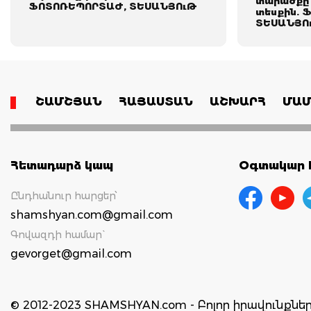
տարածքը 
ՖՈՏՈՌԵՊՈՐՏԱԺ, ՏԵՍԱՆՅՈւԹ
տեսքին. 
ՏԵՍԱՆՅՈ
ՇԱՄՇՅԱՆ
ՀԱՅԱՍՏԱՆ
ԱՇԽԱՐՀ
ՄԱՄ
Հետադարձ կապ
Օգտակար հ
Ընդհանուր հարցեր՝
shamshyan.com@gmail.com
Գովազդի համար`
gevorget@gmail.com
© 2012-2023 SHAMSHYAN.com - Բոլոր իրավունքն