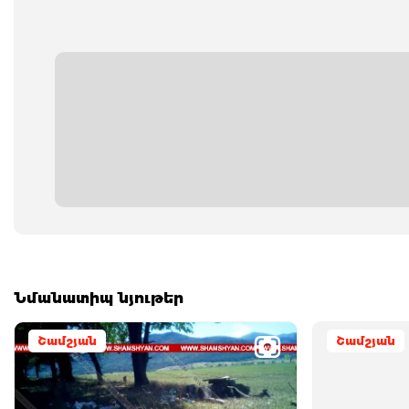
Նմանատիպ նյութեր
Շամշյան
Շամշյան