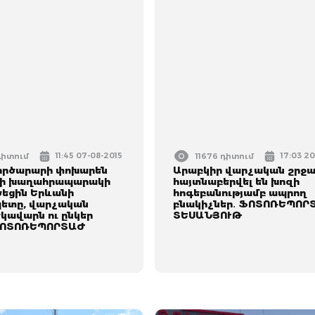
11:45 07-08-2015
17:03 2
դիտում
11676 դիտում
ործարարի փոխարեն
Արաբկիր վարչական շրջա
րի խաղահրապարակի
հայտնաբերվել են խոզի
ծեցին Երևանի
հոգեբանությամբ ապրող
ետը, վարչական
բնակիչներ․ ՖՈՏՈՌԵՊՈՐ
կավարն ու ընկեր
ՏԵՍԱՆՅՈՒԹ
 ՖՈՏՈՌԵՊՈՐՏԱԺ