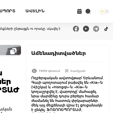
ՍՊՈՐՏ
ԱՎԵԼԻՆ
ների ընթացքն ու որակը. սկսվել է
Ամենադիտվածներ
ն
78018 դիտում
Շամշյան
Ողբերգական ավտովթար՝ Երևանում.
ներ
Գայի պողոտայում բախվել են «Kia»-ն
(Վիշկա) և «Hongqi»-ն. «Kia»-ն
ՐՏԱԺ
կողաշրջվել է, վարորդը՝ մահացել.
նրա մարմինը դուրս բերելու համար
ժամանել են հատուկ փրկարարներ.
մեկ այլ մեքենայի վրա էլ ցուցանակն
չական
է ընկել. ՖՈՏՈՌԵՊՈՐՏԱԺ,