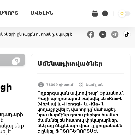
ՍՊՈՐՏ
ԱՎԵԼԻՆ
ների ընթացքն ու որակը. սկսվել է
Ամենադիտվածներ
ացի
78099 դիտում
Շամշյան
Ողբերգական ավտովթար՝ Երևանում.
Գայի պողոտայում բախվել են «Kia»-ն
(Վիշկա) և «Hongqi»-ն. «Kia»-ն
կողաշրջվել է, վարորդը՝ մահացել.
րադադարի
նրա մարմինը դուրս բերելու համար
 է
ժամանել են հատուկ փրկարարներ.
հակալ ենք
մեկ այլ մեքենայի վրա էլ ցուցանակն
է ընկել. ՖՈՏՈՌԵՊՈՐՏԱԺ,
ել է