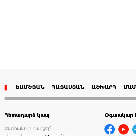
ՇԱՄՇՅԱՆ
ՀԱՅԱՍՏԱՆ
ԱՇԽԱՐՀ
ՄԱՄ
Հետադարձ կապ
Օգտակար հ
Ընդհանուր հարցեր՝