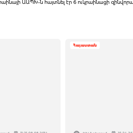
կրաինայի ԱԱՊԽ֊ն հայտնել էր 6 ուկրաինացի զինվոր
Հայաստան