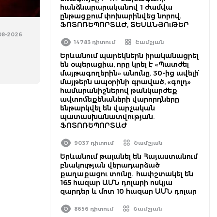
հանձնարարականով 1 ժամվա
ընթացքում փոխարինվեց նորով.
ՖՈՏՈՌԵՊՈՐՏԱԺ, ՏԵՍԱՆՅՈւԹԵՐ
-08-2026
14783 դիտում
Շամշյան
Երևանում պարեկներն իրականացրել
են օպերացիա, որը կրել է «Պատժել
մայթագողերին» անունը. 30-ից ավելի՝
մայթերն ապօրինի գրաված, «գոլդ»
համարանիշներով թանկարժեք
ավտոմեքենաների վարորդները
ենթարկվել են վարչական
պատասխանատվության.
ՖՈՏՈՌԵՊՈՐՏԱԺ
9037 դիտում
Շամշյան
Երևանում թալանել են Հայաստանում
բնակության վերադարձած
քաղաքացու տունը․ հափշտակել են
165 հազար ԱՄՆ դոլարի ոսկյա
զարդեր և մոտ 10 հազար ԱՄՆ դոլար
8656 դիտում
Շամշյան