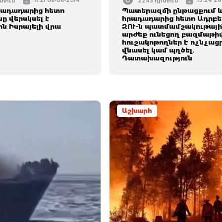
11:21 08-08-2014
15:24 26
իտում
2243 դիտում
րադադարից հետո
Պատերազմի ընթացքում 
ը վերսկսել է
հրադադարից հետո Ադրբ
ն Իսրայելի վրա
ԶՈՒ–ն պատմամշակութայի
արժեք ունեցող բազմաթի
հուշակոթողներ է ոչնչացր
վնասել կամ պղծել.
Դատախազություն
Աշխարհ