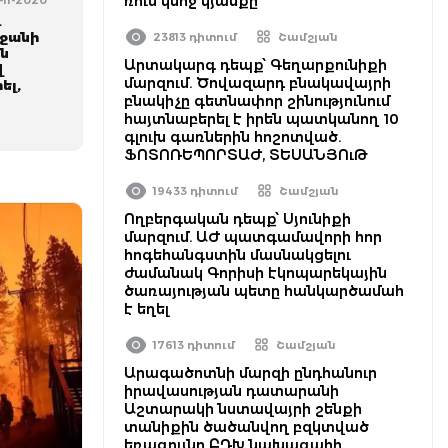
ռուս կնոջ կյանքը
-11-2020
և
եջանի
23813 դիտում
Շամշյան
ն
Արտակարգ դեպք՝ Գեղարքունիքի
վ
մարզում. Ծովազարդ բնակավայրի
ել,
բնակիչը գետնափոր շինությունում
հայտնաբերել է իրեն պատկանող 10
գլուխ գառներին հոշոտված.
ՖՈՏՈՌԵՊՈՐՏԱԺ, ՏԵՍԱՆՅՈւԹ
19433 դիտում
Շամշյան
Ողբերգական դեպք՝ Սյունիքի
մարզում. ԱԺ պատգամավորի հոր
հոգեհանգստին մասնակցելու
ժամանակ Գորիսի էկոպարեկային
ծառայության պետը հանկարծամահ
է եղել
17613 դիտում
Շամշյան
Արագածոտնի մարզի ընդհանուր
իրավասության դատարանի
Աշտարակի նստավայրի շենքի
տանիքին ծածանվող բզկտված
եռագույնը ԲԴԽ նախագահի