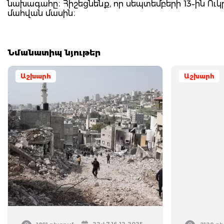
նախագահը։ Հիշեցնենք, որ սեպտեմբերի 13֊ին Ու
մահվան մասին։
Նմանատիպ նյութեր
Աշխարհ
Աշխարհ