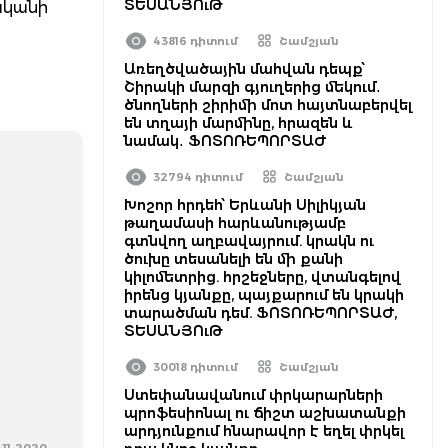
ՏԵՍԱՆՅՈւԹ
ականի
43816 դիտում
Շամշյան
Առեղծվածային մահվան դեպք՝
Շիրակի մարզի գյուղերից մեկում․
ծնողների շիրիմի մոտ հայտնաբերվել
են տղայի մարմինը, հրազեն և
նամակ․ ՖՈՏՈՌԵՊՈՐՏԱԺ
32794 դիտում
Շամշյան
Խոշոր հրդեհ՝ Երևանի Սիլիկյան
թաղամասի հարևանությամբ
գտնվող աղբավայրում. կրակն ու
ծուխը տեսանելի են մի քանի
կիլոմետրից. հրշեջները, վտանգելով
իրենց կյանքը, պայքարում են կրակի
տարածման դեմ. ՖՈՏՈՌԵՊՈՐՏԱԺ,
ՏԵՍԱՆՅՈւԹ
30018 դիտում
Շամշյան
Ստեփանավանում փրկարարների
պրոֆեսիոնալ ու ճիշտ աշխատանքի
արդյունքում հնարավոր է եղել փրկել