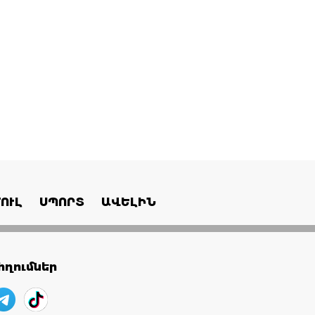
ՈՒԼ
ՍՊՈՐՏ
ԱՎԵԼԻՆ
ղումներ