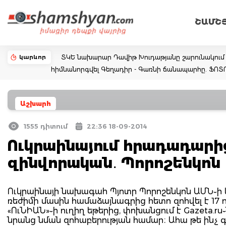
ՇԱՄՇ
կարևոր
ՏԿԵ նախարար Դավիթ Խուդաթյանը շարունակում է
հիմնանորգվել Գեղադիր - Գառնի ճանապարհը. ՖՈ
Աշխարհ
1555 դիտում
22:36 18-09-2014
Ուկրաինայում հրադադարից 
զինվորական․ Պորոշենկոն
Ուկրաինայի նախագահ Պյոտր Պորոշենկոն ԱՄՆ֊ի կ
ռեժիմի մասին համաձայնագրից հետո զոհվել է 17 
«ՈւՆԻԱՆ»֊ի ուղիղ եթերից, փոխանցում է Gazeta.ru֊
նրանց նման զոհաբերության համար։ Ահա թե ինչ 