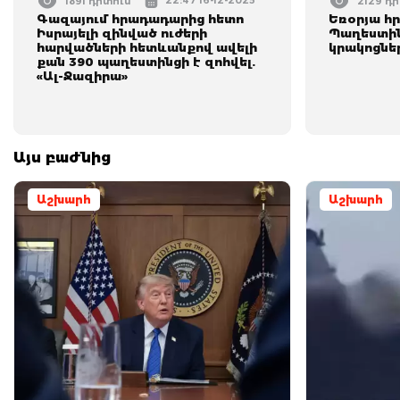
22:47 16-12-2025
1891 դիտում
2129 դ
Գազայում հրադադարից հետո
Եռօրյա հ
Իսրայելի զինված ուժերի
Պաղեստին
հարվածների հետևանքով ավելի
կրակոցներ
քան 390 պաղեստինցի է զոհվել.
«Ալ-Ջազիրա»
Այս բաժնից
Աշխարհ
Աշխարհ