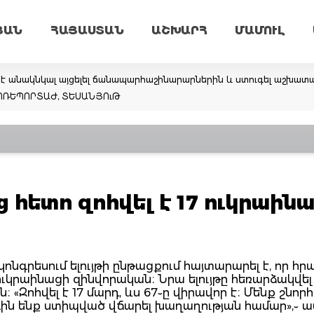
ՅԱՆ
ՀԱՅԱՍՏԱՆ
ԱՇԽԱՐՀ
ՄԱՄՈՒԼ
 անակնկալ այցելել ճանապարհաշինարարներին և ստուգել աշխատանք
ՏՈՌԵՊՈՐՏԱԺ, ՏԵՍԱՆՅՈւԹ
հետո զոհվել է 17 ուկրաին
ոնգրեսում ելույթի ընթացքում հայտարարել է, որ հ
ուկրաինացի զինվորական։ Նրա ելույթը հեռարձակվել
ն։ «Զոհվել է 17 մարդ, ևս 67֊ը վիրավոր է։ Մենք շնոր
գին ենք ստիպված վճարել խաղաղության համար»,֊ աս