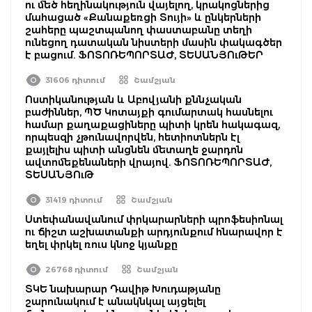
ու մեծ հեղինակություն վայելող, կրակոցներից
մահացած «Քանաքեռցի Տույի» և ընկերների
շահերը պաշտպանող փաստաբանը տեղի
ունեցող դատական նիստերի մասին փակագծեր
է բացում. ՖՈՏՈՌԵՊՈՐՏԱԺ, ՏԵՍԱՆՅՈւԹԵՐ
31606 դիտում
Շամշյան
Ոստիկանության և Աբովյանի քննչական
բաժիններ, ՊԾ Կոտայքի գումարտակ հասնելու
համար քաղաքացիները պիտի կրեն հակագազ,
որպեսզի չթունավորվեն, հետիոտներն էլ
քայլելիս պիտի անցնեն մետաղե ջարդոն
ավտոմեքենաների վրայով. ՖՈՏՈՌԵՊՈՐՏԱԺ,
ՏԵՍԱՆՅՈւԹ
31419 դիտում
Շամշյան
Ստեփանավանում փրկարարների պրոֆեսիոնալ
ու ճիշտ աշխատանքի արդյունքում հնարավոր է
եղել փրկել ռուս կնոջ կյանքը
26768 դիտում
Շամշյան
ՏԿԵ նախարար Դավիթ Խուդաթյանը
շարունակում է անակնկալ այցելել