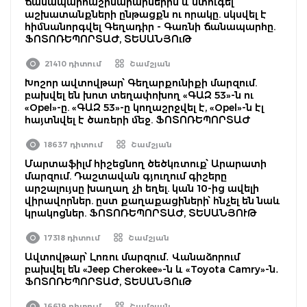
ճանապարհաշինարարներին և ստուգել
աշխատանքների ընթացքն ու որակը. սկսվել է
հիմնանորգվել Գեղադիր - Գառնի ճանապարհը.
ՖՈՏՈՌԵՊՈՐՏԱԺ, ՏԵՍԱՆՅՈւԹ
21410 դիտում
Շամշյան
Խոշոր ավտովթար՝ Գեղարքունիքի մարզում.
բախվել են խոտ տեղափոխող «ԳԱԶ 53»-ն ու
«Opel»-ը. «ԳԱԶ 53»-ը կողաշրջվել է, «Opel»-ն էլ
հայտնվել է ծառերի մեջ. ՖՈՏՈՌԵՊՈՐՏԱԺ
18637 դիտում
Շամշյան
Մարտաֆիլմ հիշեցնող ծեծկռտուք՝ Արարատի
մարզում. Դաշտավան գյուղում գիշերը
արշալույսը խաղաղ չի եղել. կան 10-ից ավելի
վիրավորներ. ըստ քաղաքացիների՝ հնչել են նաև
կրակոցներ. ՖՈՏՈՌԵՊՈՐՏԱԺ, ՏԵՍԱՆՅՈՒԹ
17318 դիտում
Շամշյան
Ավտովթար՝ Լոռու մարզում․ Վանաձորում
բախվել են «Jeep Cherokee»-ն և «Toyota Camry»-ն․
ՖՈՏՈՌԵՊՈՐՏԱԺ, ՏԵՍԱՆՅՈւԹ
16619 դիտում
Շամշյան