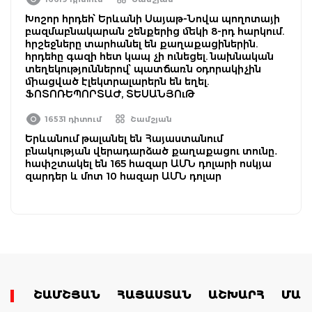
Խոշոր հրդեհ՝ Երևանի Սայաթ-Նովա պողոտայի
բազմաբնակարան շենքերից մեկի 8-րդ հարկում.
հրշեջները տարհանել են քաղաքացիներին.
հրդեհը գազի հետ կապ չի ունեցել. նախնական
տեղեկություններով՝ պատճառն օդորակիչին
միացված էլեկտրալարերն են եղել.
ՖՈՏՈՌԵՊՈՐՏԱԺ, ՏԵՍԱՆՅՈւԹ
16531 դիտում
Շամշյան
Երևանում թալանել են Հայաստանում
բնակության վերադարձած քաղաքացու տունը․
հափշտակել են 165 հազար ԱՄՆ դոլարի ոսկյա
զարդեր և մոտ 10 հազար ԱՄՆ դոլար
ՇԱՄՇՅԱՆ
ՀԱՅԱՍՏԱՆ
ԱՇԽԱՐՀ
ՄԱՄ