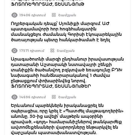
ՖՈՏՈՌԵՊՈՐՏԱԺ, ՏԵՍԱՆՅՈւԹ
19406 դիտում
Շամշյան
Ողբերգական դեպք՝ Սյունիքի մարզում. ԱԺ
պատգամավորի հոր հոգեհանգստին
մասնակցելու ժամանակ Գորիսի էկոպարեկային
ծառայության պետը հանկարծամահ է եղել
17571 դիտում
Շամշյան
Արագածոտնի մարզի ընդհանուր իրավասության
դատարանի Աշտարակի նստավայրի շենքի
տանիքին ծածանվող բզկտված եռագույնը ԲԴԽ
նախագահի հանձնարարականով 1 ժամվա
ընթացքում փոխարինվեց նորով.
ՖՈՏՈՌԵՊՈՐՏԱԺ, ՏԵՍԱՆՅՈւԹԵՐ
14696 դիտում
Շամշյան
Երևանում պարեկներն իրականացրել են
օպերացիա, որը կրել է «Պատժել մայթագողերին»
անունը. 30-ից ավելի՝ մայթերն ապօրինի
գրաված, «գոլդ» համարանիշներով թանկարժեք
ավտոմեքենաների վարորդները ենթարկվել են
վարչական պատասխանատվության.