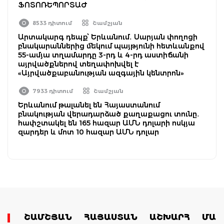
ՖՈՏՈՌԵՊՈՐՏԱԺ
8533 դիտում
Շամշյան
Արտակարգ դեպք՝ Երևանում․ Սարյան փողոցի
բնակարաններից մեկում պայթյունի հետևանքով
55-ամյա տղամարդը 3-րդ և 4-րդ աստիճանի
այրվածքներով տեղափոխվել է
«Այրվածքաբանության ազգային կենտրոն»
7933 դիտում
Շամշյան
Երևանում թալանել են Հայաստանում
բնակության վերադարձած քաղաքացու տունը․
հափշտակել են 165 հազար ԱՄՆ դոլարի ոսկյա
զարդեր և մոտ 10 հազար ԱՄՆ դոլար
ՇԱՄՇՅԱՆ
ՀԱՅԱՍՏԱՆ
ԱՇԽԱՐՀ
ՄԱՄ