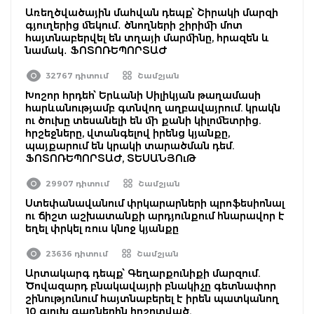
Առեղծվածային մահվան դեպք՝ Շիրակի մարզի
գյուղերից մեկում․ ծնողների շիրիմի մոտ
հայտնաբերվել են տղայի մարմինը, հրազեն և
նամակ․ ՖՈՏՈՌԵՊՈՐՏԱԺ
32767 դիտում
Շամշյան
Խոշոր հրդեհ՝ Երևանի Սիլիկյան թաղամասի
հարևանությամբ գտնվող աղբավայրում. կրակն
ու ծուխը տեսանելի են մի քանի կիլոմետրից.
հրշեջները, վտանգելով իրենց կյանքը,
պայքարում են կրակի տարածման դեմ.
ՖՈՏՈՌԵՊՈՐՏԱԺ, ՏԵՍԱՆՅՈւԹ
29907 դիտում
Շամշյան
Ստեփանավանում փրկարարների պրոֆեսիոնալ
ու ճիշտ աշխատանքի արդյունքում հնարավոր է
եղել փրկել ռուս կնոջ կյանքը
23636 դիտում
Շամշյան
Արտակարգ դեպք՝ Գեղարքունիքի մարզում.
Ծովազարդ բնակավայրի բնակիչը գետնափոր
շինությունում հայտնաբերել է իրեն պատկանող
10 գլուխ գառներին հոշոտված.