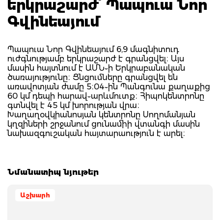
երկրաշարժ՝ Պապուա Նոր
Գվինեայում
Պապուա Նոր Գվինեայում 6,9 մագնիտուդ
ուժգնությամբ երկրաշարժ է գրանցվել։ Այս
մասին հայտնում է ԱՄՆ֊ի Երկրաբանական
ծառայությունը։ Ցնցումները գրանցվել են
առավոտյան ժամը 5։04֊ին Պանգունա քաղաքից
60 կմ դեպի հարավ֊արևմուտք։ Հիպոկենտրոնը
գտնվել է 45 կմ խորության վրա։
Խաղաղօվկիանոսյան կենտրոնը Սողոմանյան
կղզիների շրջանում ցունամիի վտանգի մասին
նախազգուշական հայտարաություն է արել։
Նմանատիպ նյութեր
Աշխարհ