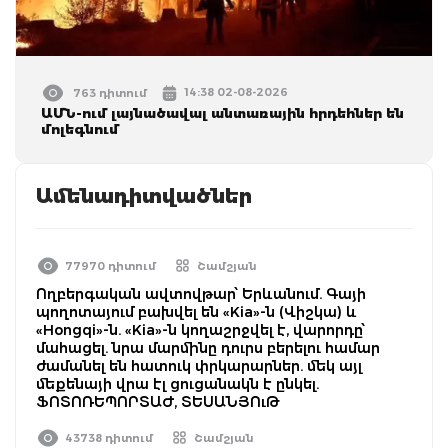
14:38 02-08-2026
763 դիտում
ԱՄՆ-ում լայնածավալ անտառային հրդեհներ են
մոլեգնում
Ամենադիտվածներ
77970 դիտում
Շամշյան
Ողբերգական ավտովթար՝ Երևանում. Գայի
պողոտայում բախվել են «Kia»-ն (Վիշկա) և
«Hongqi»-ն. «Kia»-ն կողաշրջվել է, վարորդը՝
մահացել. նրա մարմինը դուրս բերելու համար
ժամանել են հատուկ փրկարարներ. մեկ այլ
մեքենայի վրա էլ ցուցանակն է ընկել.
ՖՈՏՈՌԵՊՈՐՏԱԺ, ՏԵՍԱՆՅՈւԹ
43738 դիտում
Շամշյան