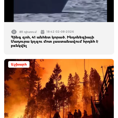
18:42 02-08-2026
811 դիտում
Հինգ զոհ, 41 անհետ կորած. Ինդոնեզիայի
Մադուրա կղզու մոտ լաստանավում հրդեհ է
բռնկվել
Աշխարհ