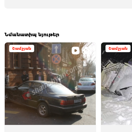
Նմանատիպ նյութեր
Շամշյան
Շամշյան