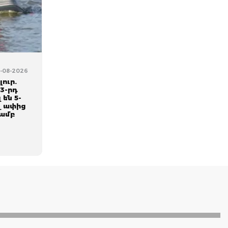
5-08-2026
ուր.
3-րդ
 են 5-
վ ափից
յամբ