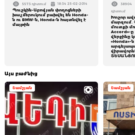
18:34 25-02-2014
5573 դիտում
38904
Պուշկին-Աբովյան փողոցների
դիտում
խաչմերուկում բախվել են Honda-
Խոշոր ավ
ն ու BMW-ն, Honda-ն հայտնվել է
մարզում․
մայթին
մուտքի մո
Accord»-ը 
վերջինը կ
«Honda»-ն
արգելապա
վիրավորն
ՏԵՍԱՆՅՈ
Այս բաժնից
Շամշյան
Շամշյան