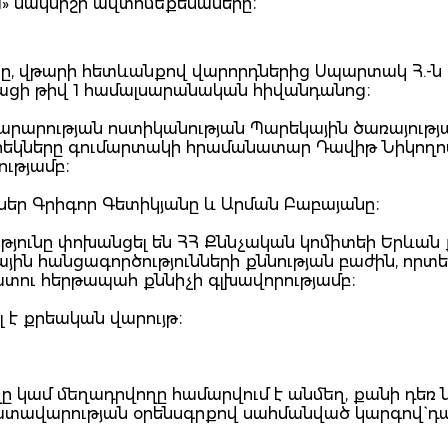
rd» մակնիշի ավտոմեքենաները։
նը, վթարի հետևանքով վարորդներից Սպարտակ Հ.-ն
ացի թիվ 1 համալսարանական հիվանդանոց։
խարարության ոստիկանության Պարեկային ծառայությ
րեկները գումարտակի հրամանատար Դավիթ Նիկողոս
ւթյամբ։
եր Գրիգոր Գետիկյանը և Արման Բաբայանը։
թյունը փոխանցել են ՀՀ Քննչական կոմիտեի Երևան
ն հանցագործությունների քննության բաժին, որտ
տու հերթապահ քննիչի գլխավորությամբ։
է քրեական վարույթ։
 կամ մեղադրվողը համարվում է անմեղ, քանի դեռ 
դատավարության օրենսգրքով սահմանված կարգով` դ