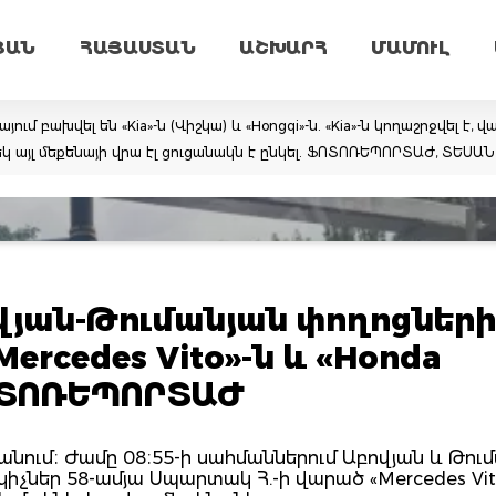
ՅԱՆ
ՀԱՅԱՍՏԱՆ
ԱՇԽԱՐՀ
ՄԱՄՈՒԼ
 բախվել են «Kia»-ն (Վիշկա) և «Hongqi»-ն. «Kia»-ն կողաշրջվել է, 
կ այլ մեքենայի վրա էլ ցուցանակն է ընկել. ՖՈՏՈՌԵՊՈՐՏԱԺ, ՏԵՍԱ
վյան-Թումանյան փողոցների
ercedes Vito»-ն և «Honda
ՖՈՏՈՌԵՊՈՐՏԱԺ
րևանում։ Ժամը 08։55-ի սահմաններում Աբովյան և Թու
իչներ 58-ամյա Սպարտակ Հ.-ի վարած «Mercedes Vit