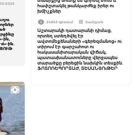
տանիքից մուտք են գործել տուն և
7-10-2025
հափշտակել թանկարժեք իրեր ու
խմիչքներ
ւղու
24845 դիտում
Շամշյան
ևորներ
ված
Աշտարակի դատարանի դիմաց,
երջինը
որտեղ ստեղծվել էր
-ին,
ավտոմեքենաների «գերեզմանոց» ու
rd»-ին.
տիրում էր գարշահոտ ու
ՅՈՒԹ
հակասանիտարական վիճակ,
պատասխանատուները վերջապես
տարածքը բերեցին նախկին տեսքին.
ՖՈՏՈՌԵՊՈՐՏԱԺ, ՏԵՍԱՆՅՈւԹԵՐ