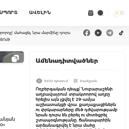
ՍՊՈՐՏ
ԱՎԵԼԻՆ
վարորդը՝ մահացել. նրա մարմինը դուրս
ՆՅՈւԹ
Ամենադիտվածներ
94141 դիտում
Շամշյան
Ողբերգական դեպք՝ Նուբարաշենի
աղբավայրում. տրակտորով աղբը
հրելիս այն լցվել է 29-ամյա
աշխատակցի վրա. քաղաքացիներն
ու փրկարարները մեծ դժվարությամբ
նրան դուրս են բերել ու մոտեցրել
մանյան
շտապօգնությանը. ճանապարհին
o»
արձանագրվել է նրա մահը.