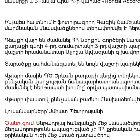
մակնիշի և 31-ամյա Արա Հ.-ի վարած «Honda Acco
Ինչպես հայտնում է ֆոտոլրագրող Գագիկ Շամշյա
մարմնական վնասվածքներով տեղափոխվել է Հեր
Դեպքի վայր են ժամանել ՀՀ Ներքին գործերի նա
քաղաքի գնդի 4-րդ գումարտակի 3-րդ վաշտի պա
վաշտի հրամանատար Ալյոշա Այվազյանի գլխավորո
Տարածքը սահմանազատել են նույն վաշտի պարեկն
Վթարի մասին ՊԾ Երևան քաղաքի գնդից տեղեկու
քննչական վարչության ճանապարհատրանսպորտայի
ժամանել է հերթապահ խումբը՝ օրվա պատասխանա
Վթարի փաստով քննչական բաժնում նախաձեռնվել 
Լուսանկարները` Սմբատ Պետրոսյանի
Ծանուցում.
Ենթադրյալ հանցանքի մեջ կասկածվողը
մեղավորությունն ապացուցված չէ ՀՀ քրեական 
օրինական ուժի մեջ մտած դատավճռով։