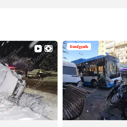
Շամշյան