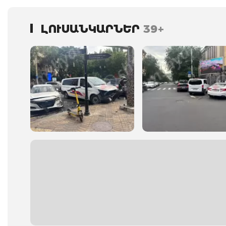
ԼՈՒՍԱՆԿԱՐՆԵՐ
39+