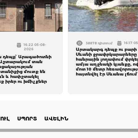
16:17 0
38878 դիտում
16:22 05-08-
2026
Արտակարգ դեպք ու բարի լ
Սևանի ջրափրկարարները 
ն դեպք՝ Արագածոտնի
հանրային լողափում փրկել
 Աշտարակում տան
ամյա աղջնակի կյանքը, ո
ացակայության
մոտ 10 մետր հեռավորութ
տանիքից մուտք են
հայտնվել էր Սևանա լճում
ուն և հափշտակել
 իրեր ու խմիչքներ
ՈՒԼ
ՍՊՈՐՏ
ԱՎԵԼԻՆ