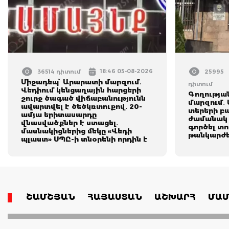
18:46 05-08-2026
36514 դիտում
25995
Միջադեպ՝ Արարատի մարզում․
դիտում
Վեդիում կենցաղային հարցերի
Գողությա
շուրջ ծագած վիճաբանությունն
մարզում․
ավարտվել է ծեծկռտուքով․ 20-
տերերի բ
ամյա երիտասարդը
ժամանակ 
վնասվածքներ է ստացել․
գործել տ
մասնակիցներից մեկը «Վեդի
թանկարժեք
պլաստ» ՍՊԸ-ի տնօրենի որդին է
ՇԱՄՇՅԱՆ
ՀԱՅԱՍՏԱՆ
ԱՇԽԱՐՀ
ՄԱՄ