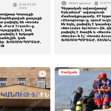
12:15 1
85693 դիտում
21:39 27-02-
2026
Հերթական ավտովթարը՝
Երևանում՝ ավտոբուսի
տովթար Կոտայքի
մասնակցությամբ. 97 երթո
 Չարենցավան քաղաքի
«Zhongtong»-ը, որում ուղ
տ բախվել են «Honda
են եղել, բախվել է կայան
և «Ford Transit»-ը․
«Mercedes Sprinter»-ին, վ
ողաշրջվել է, իսկ
բախվել է ծառին և «Mazda»
 բախվել է երկաթե
«Mazda»-ն էլ՝ «Honda Acco
տնեշին․ կան
ՖՈՏՈՌԵՊՈՐՏԱԺ, ՏԵՍԱՆ
եր․ ՖՈՏՈՌԵՊՈՐՏԱԺ,
ՒԹ
Շամշյան