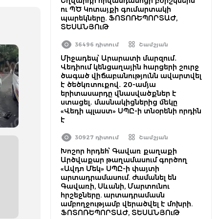
Եղվարդի հիվանդանոցի բժիշկներն
ու ՊԾ Կոտայքի գումարտակի
պարեկները. ՖՈՏՈՌԵՊՈՐՏԱԺ,
ՏԵՍԱՆՅՈւԹ
36496 դիտում
Շամշյան
Միջադեպ՝ Արարատի մարզում․
Վեդիում կենցաղային հարցերի շուրջ
ծագած վիճաբանությունն ավարտվել
է ծեծկռտուքով․ 20-ամյա
երիտասարդը վնասվածքներ է
ստացել․ մասնակիցներից մեկը
«Վեդի պլաստ» ՍՊԸ-ի տնօրենի որդին
է
30927 դիտում
Շամշյան
Խոշոր հրդեհ՝ Գավառ քաղաքի
Արծվաքար թաղամասում գործող
«Ավդո Մեկ» ՍՊԸ-ի փայտի
արտադրամասում. ժամանել են
Գավառի, Սևանի, Մարտունու
հրշեջները. արտադրամասն
ամբողջությամբ վերածվել է մոխրի.
ՖՈՏՈՌԵՊՈՐՏԱԺ, ՏԵՍԱՆՅՈւԹ