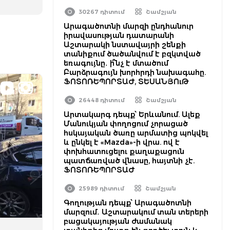
30267 դիտում
Շամշյան
Արագածոտնի մարզի ընդհանուր
իրավասության դատարանի
Աշտարակի նստավայրի շենքի
տանիքում ծածանվում է բզկտված
եռագույնը․ ի՞նչ է մտածում
Բարձրագույն խորհրդի նախագահը.
ՖՈՏՈՌԵՊՈՐՏԱԺ, ՏԵՍԱՆՅՈւԹ
26448 դիտում
Շամշյան
Արտակարգ դեպք՝ Երևանում. Ալեք
Մանուկյան փողոցում չորացած
հսկայական ծառը արմատից պոկվել
և ընկել է «Mazda»-ի վրա. ով է
փոխհատուցելու քաղաքացուն
պատճառված վնասը, հայտնի չէ.
ՖՈՏՈՌԵՊՈՐՏԱԺ
25989 դիտում
Շամշյան
Գողության դեպք՝ Արագածոտնի
մարզում․ Աշտարակում տան տերերի
բացակայության ժամանակ