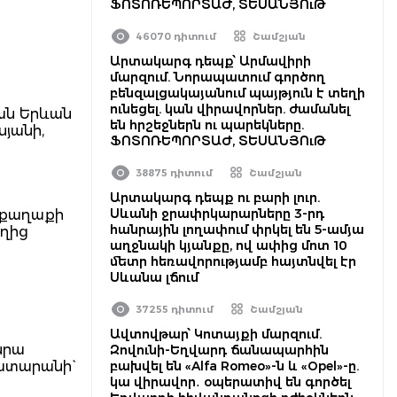
ՖՈՏՈՌԵՊՈՐՏԱԺ, ՏԵՍԱՆՅՈւԹ
46070 դիտում
Շամշյան
Արտակարգ դեպք՝ Արմավիրի
մարզում. Նորապատում գործող
բենզալցակայանում պայթյուն է տեղի
ունեցել. կան վիրավորներ. ժամանել
ան Երևան
են հրշեջներն ու պարեկները.
յանի,
ՖՈՏՈՌԵՊՈՐՏԱԺ, ՏԵՍԱՆՅՈւԹ
38875 դիտում
Շամշյան
Արտակարգ դեպք ու բարի լուր.
Սևանի ջրափրկարարները 3-րդ
 քաղաքի
հանրային լողափում փրկել են 5-ամյա
եղից
աղջնակի կյանքը, ով ափից մոտ 10
մետր հեռավորությամբ հայտնվել էր
Սևանա լճում
37255 դիտում
Շամշյան
Ավտովթար՝ Կոտայքի մարզում.
նրա
Զովունի-Եղվարդ ճանապարհին
ատարանի`
բախվել են «Alfa Romeo»-ն և «Opel»-ը.
կա վիրավոր․ օպերատիվ են գործել