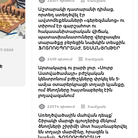
28307 դիտում
Շամշյան
Աշտարակի դատարանի դիմաց,
որտեղ ստեղծվել էր
ավտոմեքենաների «գերեզմանոց» ու
տիրում էր գարշահոտ ու
հակասանիտարական վիճակ,
պատասխանատուները վերջապես
տարածքը բերեցին նախկին տեսքին.
ՖՈՏՈՌԵՊՈՐՏԱԺ, ՏԵՍԱՆՅՈւԹԵՐ
07-2026
24511 դիտում
Շամշյան
 է
Արտակարգ ու բարի լուր. «Սուրբ
Աստվածամայր» բժշկական
կենտրոնում բժիշկները փրկել են 5-
ամյա օտարերկրացի տղայի կյանքը,
ում ծնողները հայտնաբերել էին
լողավազանում
22574 դիտում
Շամշյան
Առեղծվածային մահվան դեպք՝
Շիրակի մարզի գյուղերից մեկում․
ծնողների շիրիմի մոտ հայտնաբերվել
են տղայի մարմինը, հրազեն և
նամակ․ ՖՈՏՈՌԵՊՈՐՏԱԺ