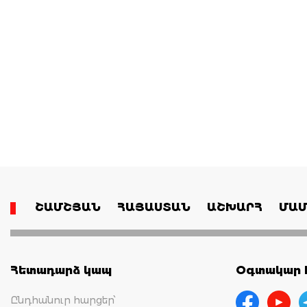
ՇԱՄՇՅԱՆ
ՀԱՅԱՍՏԱՆ
ԱՇԽԱՐՀ
ՄԱՄ
Հետադարձ կապ
Օգտակար հ
Ընդհանուր հարցեր՝