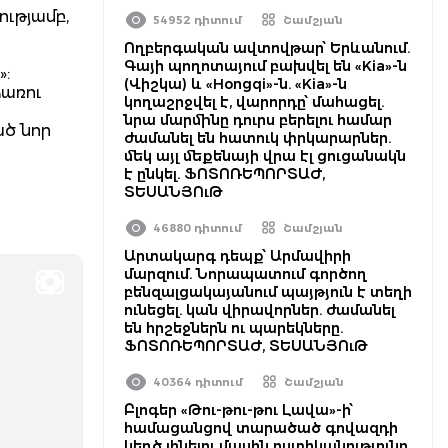
ությամբ,
54952 դիտում
Շամշյան
Ողբերգական ավտովթար՝ Երևանում.
Գայի պողոտայում բախվել են «Kia»-ն
»:
(Վիշկա) և «Hongqi»-ն. «Kia»-ն
ձառու
կողաշրջվել է, վարորդը՝ մահացել.
նրա մարմինը դուրս բերելու համար
ծ նոր
ժամանել են հատուկ փրկարարներ.
մեկ այլ մեքենայի վրա էլ ցուցանակն
է ընկել. ՖՈՏՈՌԵՊՈՐՏԱԺ,
ՏԵՍԱՆՅՈւԹ
46880 դիտում
Շամշյան
Արտակարգ դեպք՝ Արմավիրի
մարզում. Նորապատում գործող
բենզալցակայանում պայթյուն է տեղի
ունեցել. կան վիրավորներ. ժամանել
են հրշեջներն ու պարեկները.
ՖՈՏՈՌԵՊՈՐՏԱԺ, ՏԵՍԱՆՅՈւԹ
40364 դիտում
Շամշյան
Բլոգեր «Թու-թու-թու Լավա»-ի՝
համացանցով տարածած գովազդի
կեղծ լինելու մասին ոստիկանությունը