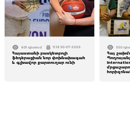
11:18 30-07-2026
601 դիտում
550 դի
Հայաստանի բասկետբոլի
Հայ շախմ
ֆեդերացիան նոր փոխնախագահ
Պողոսյան
և գլխավոր քարտուղար ունի
Internatio
մրցաշարու
հորիզոնա