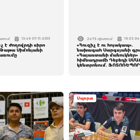
13:49 07-11-2015
19:53 04
իտում
2475 դիտում
չ է ժողովրդի սիրո
«Հուզիչ է ու հոյակապ».
Թաթա Սիմոնյանի
նախագահ Սարգսյանի գր
րառումը
«Հայաստանի մանուկներ»
հիմնադրամի Դեբեդի ՍՄԱ
կենտրոնում. ՖՈՏՈՌԵՊՈ
Սպորտ