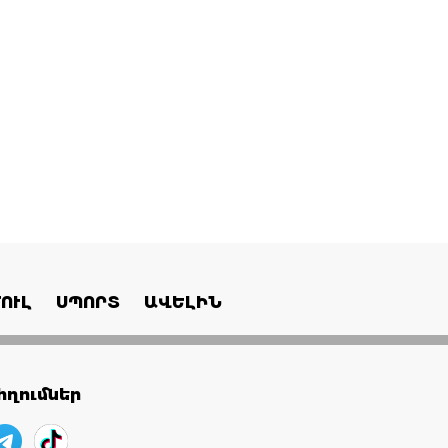
ՈՒԼ
ՍՊՈՐՏ
ԱՎԵԼԻՆ
ղումներ