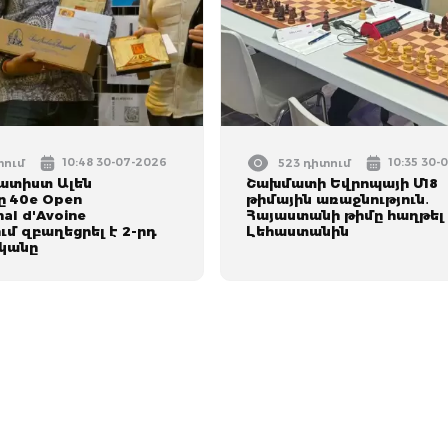
10:48 30-07-2026
10:35 30-
տում
523 դիտում
ատիստ Ալեն
Շախմատի Եվրոպայի Մ18
ը 40e Open
թիմային առաջնություն․
nal d'Avoine
Հայաստանի թիմը հաղթել
մ զբաղեցրել է 2-րդ
Լեհաստանին
կանը