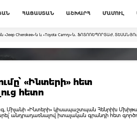
ՅԱՆ
ՀԱՅԱՍՏԱՆ
ԱՇԽԱՐՀ
ՄԱՄՈՒԼ
ն «Jeep Cherokee»-ն և «Toyota Camry»-ն․ ՖՈՏՈՌԵՊՈՐՏԱԺ, ՏԵՍԱՆՅՈ
ւմը՝ «Ինտերի» հետ
ուց հետո
, Միլանի «Ինտերի» կիսապաշտպան Հենրիխ Մխիթ
տարել՝ անդրադառնալով իտալական գրանդի հետ գործ