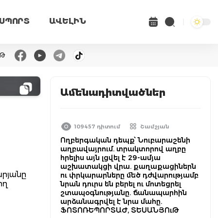
ՍՊՈՐՏ
ԱՎԵԼԻՆ
ւԹ
Ամենադիտվածներ
109457 դիտում
Շամշյան
Ողբերգական դեպք՝ Նուբարաշենի
աղբավայրում. տրակտորով աղբը
հրելիս այն լցվել է 29-ամյա
աշխատակցի վրա. քաղաքացիներն
արյանը
ու փրկարարները մեծ դժվարությամբ
ող
նրան դուրս են բերել ու մոտեցրել
շտապօգնությանը. ճանապարհին
արձանագրվել է նրա մահը.
ՖՈՏՈՌԵՊՈՐՏԱԺ, ՏԵՍԱՆՅՈւԹ