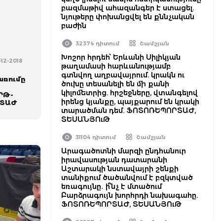
բազմաթիվ ահազանգեր է ստացել.
նյութերը փոխանցվել են քննչական
բաժին
32374 դիտում
Շամշյան
Խոշոր հրդեհ՝ Երևանի Սիլիկյան
-12-2018
թաղամասի հարևանությամբ
գտնվող աղբավայրում. կրակն ու
առումը
ծուխը տեսանելի են մի քանի
կիլոմետրից. հրշեջները, վտանգելով
ՐԹ-
իրենց կյանքը, պայքարում են կրակի
ՐՏԱԺ
տարածման դեմ. ՖՈՏՈՌԵՊՈՐՏԱԺ,
ՏԵՍԱՆՅՈւԹ
31104 դիտում
Շամշյան
Արագածոտնի մարզի ընդհանուր
իրավասության դատարանի
Աշտարակի նստավայրի շենքի
տանիքում ծածանվում է բզկտված
եռագույնը․ ի՞նչ է մտածում
Բարձրագույն խորհրդի նախագահը.
ՖՈՏՈՌԵՊՈՐՏԱԺ, ՏԵՍԱՆՅՈւԹ