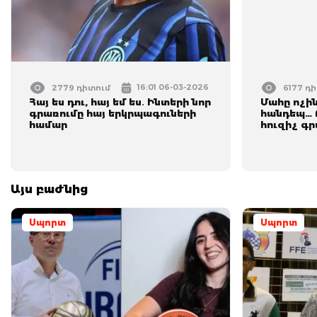
16:01 06-03-2026
2779 դիտում
6177 դ
Հայ ես դու, հայ եմ ես․ Ինտերի նոր
Մահը ոչին
գրառումը հայ երկրպագուների
հանդեպ… 
համար
հուզիչ գ
Այս բաժնից
Սպորտ
Սպորտ