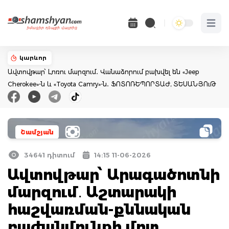
Open 
կարևոր
Ավտովթար՝ Լոռու մարզում․ Վանաձորում բախվել են «Jeep
Cherokee»-ն և «Toyota Camry»-ն․ ՖՈՏՈՌԵՊՈՐՏԱԺ, ՏԵՍԱՆՅՈւԹ
Շամշյան
34641 դիտում
14:15 11-06-2026
Ավտովթար՝ Արագածոտնի
մարզում․ Աշտարակի
հաշվառման-քննական
բաժանմունքի մոտ