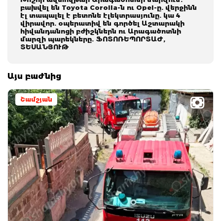
բախվել են Toyota Corolla-ն ու Opel-ը. վերջինն
էլ տապալել է բետոնե էլեկտրասյունը. կա 4
վիրավոր. օպերատիվ են գործել Աշտարակի
հիվանդանոցի բժիշկներն ու Արագածոտնի
մարզի պարեկները. ՖՈՏՈՌԵՊՈՐՏԱԺ,
ՏԵՍԱՆՅՈՒԹ
Այս բաժնից
Շամշյան