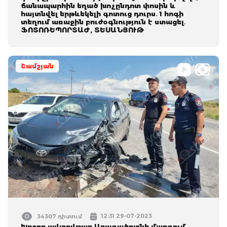
ճանապարհին եղած խոչընդոտ փոսին և
հայտնվել երթևեկելի գոտուց դուրս․ 1 հոգի
տեղում առաջին բուժօգնություն է ստացել․
ՖՈՏՈՌԵՊՈՐՏԱԺ, ՏԵՍԱՆՅՈՒԹ
Շամշյան
12:31 29-07-2023
34307 դիտում
Խոշոր ավտովթար Արագածոտնի մարզում.