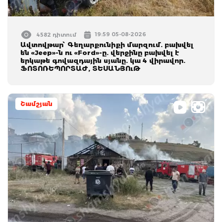
19:59 05-08-2026
4582 դիտում
Ավտովթար՝ Գեղարքունիքի մարզում. բախվել
են «Jeep»-ն ու «Ford»-ը. վերջինը բախվել է
երկաթե գովազդային սյանը. կա 4 վիրավոր.
ՖՈՏՈՌԵՊՈՐՏԱԺ, ՏԵՍԱՆՅՈւԹ
Շամշյան