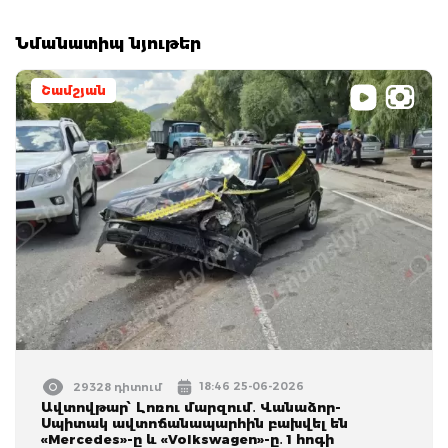
Նմանատիպ նյութեր
Շամշյան
18:46 25-06-2026
29328 դիտում
Ավտովթար՝ Լոռու մարզում․ Վանաձոր-
Սպիտակ ավտոճանապարհին բախվել են
«Mercedes»-ը և «Volkswagen»-ը․ 1 հոգի