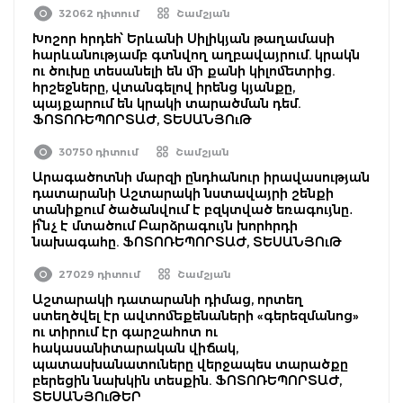
32062 դիտում
Շամշյան
Խոշոր հրդեհ՝ Երևանի Սիլիկյան թաղամասի
հարևանությամբ գտնվող աղբավայրում. կրակն
ու ծուխը տեսանելի են մի քանի կիլոմետրից.
հրշեջները, վտանգելով իրենց կյանքը,
պայքարում են կրակի տարածման դեմ.
ՖՈՏՈՌԵՊՈՐՏԱԺ, ՏԵՍԱՆՅՈւԹ
30750 դիտում
Շամշյան
Արագածոտնի մարզի ընդհանուր իրավասության
դատարանի Աշտարակի նստավայրի շենքի
տանիքում ծածանվում է բզկտված եռագույնը․
ի՞նչ է մտածում Բարձրագույն խորհրդի
նախագահը. ՖՈՏՈՌԵՊՈՐՏԱԺ, ՏԵՍԱՆՅՈւԹ
27029 դիտում
Շամշյան
Աշտարակի դատարանի դիմաց, որտեղ
ստեղծվել էր ավտոմեքենաների «գերեզմանոց»
ու տիրում էր գարշահոտ ու
հակասանիտարական վիճակ,
պատասխանատուները վերջապես տարածքը
բերեցին նախկին տեսքին. ՖՈՏՈՌԵՊՈՐՏԱԺ,
ՏԵՍԱՆՅՈւԹԵՐ