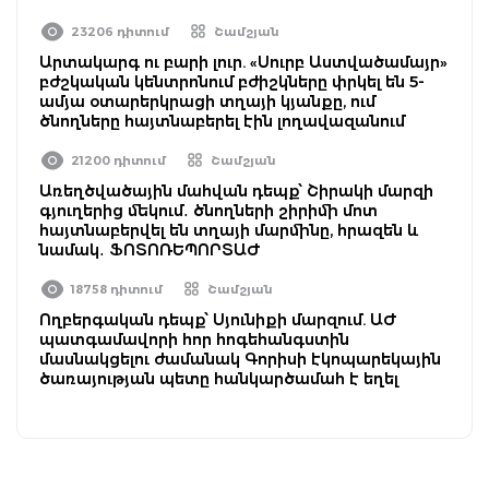
23206 դիտում
Շամշյան
Արտակարգ ու բարի լուր. «Սուրբ Աստվածամայր»
բժշկական կենտրոնում բժիշկները փրկել են 5-
ամյա օտարերկրացի տղայի կյանքը, ում
ծնողները հայտնաբերել էին լողավազանում
21200 դիտում
Շամշյան
Առեղծվածային մահվան դեպք՝ Շիրակի մարզի
գյուղերից մեկում․ ծնողների շիրիմի մոտ
հայտնաբերվել են տղայի մարմինը, հրազեն և
նամակ․ ՖՈՏՈՌԵՊՈՐՏԱԺ
18758 դիտում
Շամշյան
Ողբերգական դեպք՝ Սյունիքի մարզում. ԱԺ
պատգամավորի հոր հոգեհանգստին
մասնակցելու ժամանակ Գորիսի էկոպարեկային
ծառայության պետը հանկարծամահ է եղել