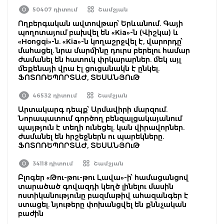
50407 դիտում
Շամշյան
Ողբերգական ավտովթար՝ Երևանում. Գայի
պողոտայում բախվել են «Kia»-ն (Վիշկա) և
«Hongqi»-ն. «Kia»-ն կողաշրջվել է, վարորդը՝
մահացել. նրա մարմինը դուրս բերելու համար
ժամանել են հատուկ փրկարարներ. մեկ այլ
մեքենայի վրա էլ ցուցանակն է ընկել.
ՖՈՏՈՌԵՊՈՐՏԱԺ, ՏԵՍԱՆՅՈւԹ
46532 դիտում
Շամշյան
Արտակարգ դեպք՝ Արմավիրի մարզում.
Նորապատում գործող բենզալցակայանում
պայթյուն է տեղի ունեցել. կան վիրավորներ.
ժամանել են հրշեջներն ու պարեկները.
ՖՈՏՈՌԵՊՈՐՏԱԺ, ՏԵՍԱՆՅՈւԹ
34118 դիտում
Շամշյան
Բլոգեր «Թու-թու-թու Լավա»-ի՝ համացանցով
տարածած գովազդի կեղծ լինելու մասին
ոստիկանությունը բազմաթիվ ահազանգեր է
ստացել. նյութերը փոխանցվել են քննչական
բաժին