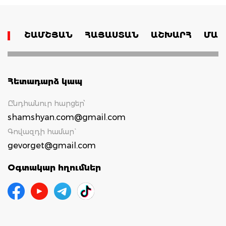
ՇԱՄՇՅԱՆ
ՀԱՅԱՍՏԱՆ
ԱՇԽԱՐՀ
ՄԱՄ
Հետադարձ կապ
Ընդհանուր հարցեր՝
shamshyan.com@gmail.com
Գովազդի համար`
gevorget@gmail.com
Օգտակար հղումներ