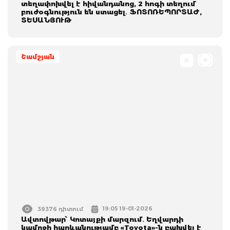
տեղափոխվել է հիվանդանոց, 2 հոգի տեղում
բուժօգնություն են ստացել․ ՖՈՏՈՌԵՊՈՐՏԱԺ,
ՏԵՍԱՆՅՈՒԹ
Շամշյան
19:05 19-01-2026
39376 դիտում
Ավտովթար՝ Կոտայքի մարզում․ Եղվարդի
կամրջի հարևանությամբ «Toyota»-ն բախվել է