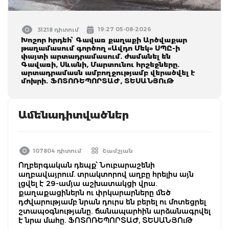
19:27 05-08-2026
31218 դիտում
Խոշոր հրդեհ՝ Գավառ քաղաքի Արծվաքար
թաղամասում գործող «Ավդո Մեկ» ՍՊԸ-ի
փայտի արտադրամասում. ժամանել են
Գավառի, Սևանի, Մարտունու հրշեջները.
արտադրամասն ամբողջությամբ վերածվել է
մոխրի. ՖՈՏՈՌԵՊՈՐՏԱԺ, ՏԵՍԱՆՅՈւԹ
Ամենադիտվածներ
107804 դիտում
Շամշյան
Ողբերգական դեպք՝ Նուբարաշենի
աղբավայրում. տրակտորով աղբը հրելիս այն
լցվել է 29-ամյա աշխատակցի վրա.
քաղաքացիներն ու փրկարարները մեծ
դժվարությամբ նրան դուրս են բերել ու մոտեցրել
շտապօգնությանը. ճանապարհին արձանագրվել
է նրա մահը. ՖՈՏՈՌԵՊՈՐՏԱԺ, ՏԵՍԱՆՅՈւԹ