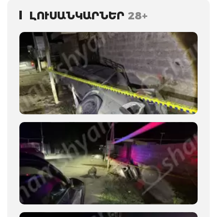
ԼՈՒՍԱՆԿԱՐՆԵՐ
28+