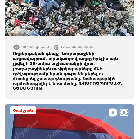
17:34 06-08-2026
111560 դիտում
Ողբերգական դեպք՝ Նուբարաշենի
աղբավայրում. տրակտորով աղբը հրելիս այն
լցվել է 29-ամյա աշխատակցի վրա.
քաղաքացիներն ու փրկարարները մեծ
դժվարությամբ նրան դուրս են բերել ու
մոտեցրել շտապօգնությանը. ճանապարհին
արձանագրվել է նրա մահը. ՖՈՏՈՌԵՊՈՐՏԱԺ,
ՏԵՍԱՆՅՈւԹ
Շամշյան