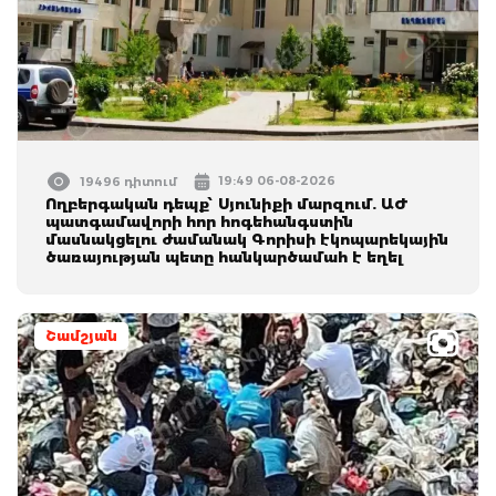
19:49 06-08-2026
19496 դիտում
Ողբերգական դեպք՝ Սյունիքի մարզում. ԱԺ
պատգամավորի հոր հոգեհանգստին
մասնակցելու ժամանակ Գորիսի էկոպարեկային
ծառայության պետը հանկարծամահ է եղել
Շամշյան