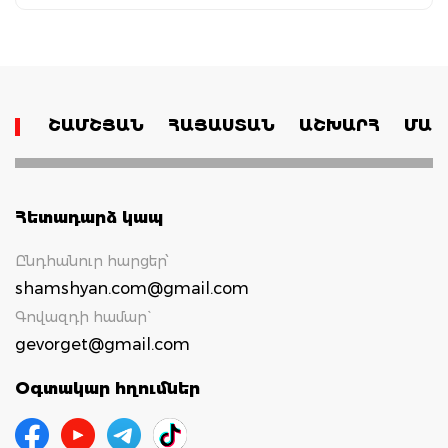
ՇԱՄՇՅԱՆ
ՀԱՅԱՍՏԱՆ
ԱՇԽԱՐՀ
ՄԱՄ
Հետադարձ կապ
Ընդհանուր հարցեր՝
shamshyan.com@gmail.com
Գովազդի համար`
gevorget@gmail.com
Օգտակար հղումներ