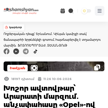
Open 
կարևոր
Ողբերգական դեպք՝ Երևանում․ Կիևյան կամրջի տակ՝
ճանապարհի երթևեկելի գոտում, հայտնաբերվել է տղամարդու
մարմին. ՖՈՏՈՌԵՊՈՐՏԱԺ, ՏԵՍԱՆՅՈւԹ
Շամշյան
18197 դիտում
11:26 10-06-2026
Խոշոր ավտովթար՝
Արարատի մարզում.
անչափահասը «Opel»-ով