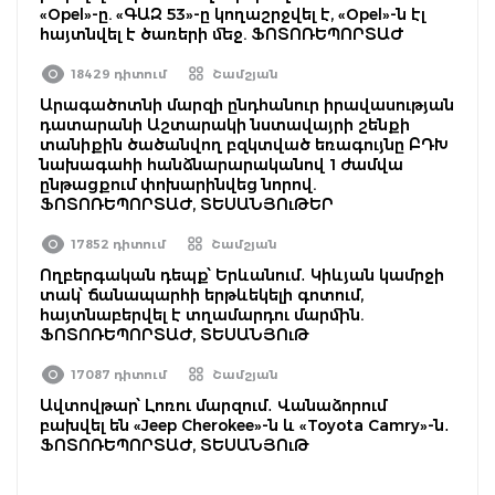
«Opel»-ը. «ԳԱԶ 53»-ը կողաշրջվել է, «Opel»-ն էլ
հայտնվել է ծառերի մեջ. ՖՈՏՈՌԵՊՈՐՏԱԺ
18429 դիտում
Շամշյան
Արագածոտնի մարզի ընդհանուր իրավասության
դատարանի Աշտարակի նստավայրի շենքի
տանիքին ծածանվող բզկտված եռագույնը ԲԴԽ
նախագահի հանձնարարականով 1 ժամվա
ընթացքում փոխարինվեց նորով.
ՖՈՏՈՌԵՊՈՐՏԱԺ, ՏԵՍԱՆՅՈւԹԵՐ
17852 դիտում
Շամշյան
Ողբերգական դեպք՝ Երևանում․ Կիևյան կամրջի
տակ՝ ճանապարհի երթևեկելի գոտում,
հայտնաբերվել է տղամարդու մարմին.
ՖՈՏՈՌԵՊՈՐՏԱԺ, ՏԵՍԱՆՅՈւԹ
17087 դիտում
Շամշյան
Ավտովթար՝ Լոռու մարզում․ Վանաձորում
բախվել են «Jeep Cherokee»-ն և «Toyota Camry»-ն․
ՖՈՏՈՌԵՊՈՐՏԱԺ, ՏԵՍԱՆՅՈւԹ