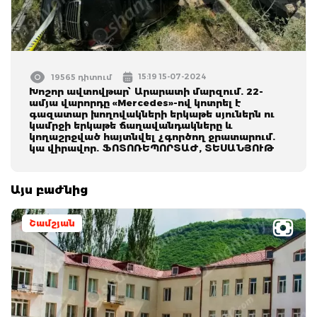
15:19 15-07-2024
19565 դիտում
Խոշոր ավտովթար՝ Արարատի մարզում. 22-
ամյա վարորդը «Mercedes»-ով կոտրել է
գազատար խողովակների երկաթե սյուներն ու
կամրջի երկաթե ճաղավանդակները և
կողաշրջված հայտնվել չգործող ջրատարում.
կա վիրավոր. ՖՈՏՈՌԵՊՈՐՏԱԺ, ՏԵՍԱՆՅՈՒԹ
Այս բաժնից
Շամշյան