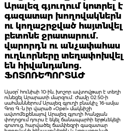
Արալեզ գյուղում կոտրել է
գազատար խողովակներն
ու կողաշրջված հայտնվել
բետոնե ջրատարում.
վարորդն ու անչափահաս
ուղևորները տեղափոխվել
են հիվանդանոց.
ՖՈՏՈՌԵՊՈՐՏԱԺ
Այսօր՝ հունիսի 10-ին, խոշոր ավտովթար է տեղի
ունեցել Արարատի մարզում։ Ժամը 02:50-ի
սահմաններում Արալեզ գյուղի բնակիչ 16-ամյա
Գոռ Գ.-ն իր վարած «Opel» մակնիշի
ավտոմեքենայով Արալեզ գյուղի Խանջյան
փողոցում դուրս է եկել ճանապարհի երթևեկելի
գոտուց, հարվածել ճամփեզրի գազատար
խողովակի հենասյուներին և կողաշրջված