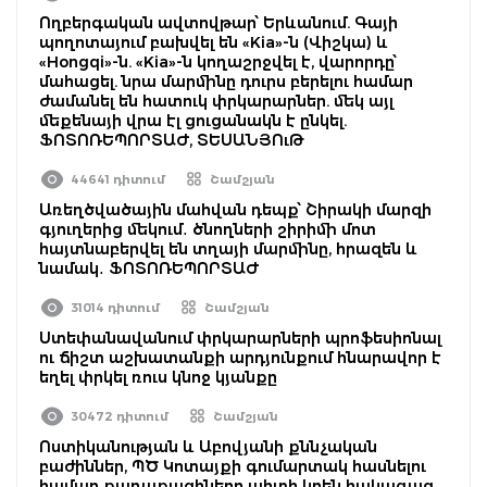
Ողբերգական ավտովթար՝ Երևանում. Գայի
պողոտայում բախվել են «Kia»-ն (Վիշկա) և
«Hongqi»-ն. «Kia»-ն կողաշրջվել է, վարորդը՝
մահացել. նրա մարմինը դուրս բերելու համար
ժամանել են հատուկ փրկարարներ. մեկ այլ
մեքենայի վրա էլ ցուցանակն է ընկել.
ՖՈՏՈՌԵՊՈՐՏԱԺ, ՏԵՍԱՆՅՈւԹ
44641 դիտում
Շամշյան
Առեղծվածային մահվան դեպք՝ Շիրակի մարզի
գյուղերից մեկում․ ծնողների շիրիմի մոտ
հայտնաբերվել են տղայի մարմինը, հրազեն և
նամակ․ ՖՈՏՈՌԵՊՈՐՏԱԺ
31014 դիտում
Շամշյան
Ստեփանավանում փրկարարների պրոֆեսիոնալ
ու ճիշտ աշխատանքի արդյունքում հնարավոր է
եղել փրկել ռուս կնոջ կյանքը
30472 դիտում
Շամշյան
Ոստիկանության և Աբովյանի քննչական
բաժիններ, ՊԾ Կոտայքի գումարտակ հասնելու
համար քաղաքացիները պիտի կրեն հակագազ,