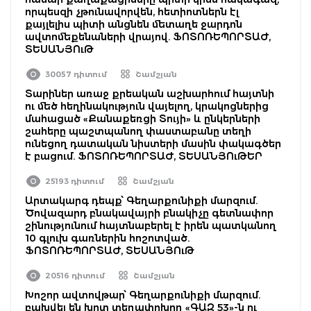
որպեսզի չթունավորվեն, հետիոտներն էլ
քայլելիս պիտի անցնեն մետաղե ջարդոն
ավտոմեքենաների վրայով. ՖՈՏՈՌԵՊՈՐՏԱԺ,
ՏԵՍԱՆՅՈւԹ
30057 դիտում
Շամշյան
Տարիներ առաջ քրեական աշխարհում հայտնի
ու մեծ հեղինակություն վայելող, կրակոցներից
մահացած «Քանաքեռցի Տույի» և ընկերների
շահերը պաշտպանող փաստաբանը տեղի
ունեցող դատական նիստերի մասին փակագծեր
է բացում. ՖՈՏՈՌԵՊՈՐՏԱԺ, ՏԵՍԱՆՅՈւԹԵՐ
25193 դիտում
Շամշյան
Արտակարգ դեպք՝ Գեղարքունիքի մարզում.
Ծովազարդ բնակավայրի բնակիչը գետնափոր
շինությունում հայտնաբերել է իրեն պատկանող
10 գլուխ գառներին հոշոտված.
ՖՈՏՈՌԵՊՈՐՏԱԺ, ՏԵՍԱՆՅՈւԹ
20516 դիտում
Շամշյան
Խոշոր ավտովթար՝ Գեղարքունիքի մարզում.
բախվել են խոտ տեղափոխող «ԳԱԶ 53»-ն ու