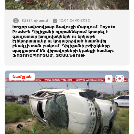
12:04 24-10-2022
52834 դիտում
Խոշոր ավտովթար Տավուշի մարզում․ Toyota
Prado-ն Դիլիջանի ոլորաններում կոտրել է
գազատար խողովակներն ու երկաթե
էլեկտրասյունը ու կողաշրջված հայտնվել
բնակչի տան բակում․ Դիլիջանի բժիշկները
պայքարում են վիրավորների կյանքի համար․
ՖՈՏՈՌԵՊՈՐՏԱԺ, ՏԵՍԱՆՅՈՒԹ
Շամշյան