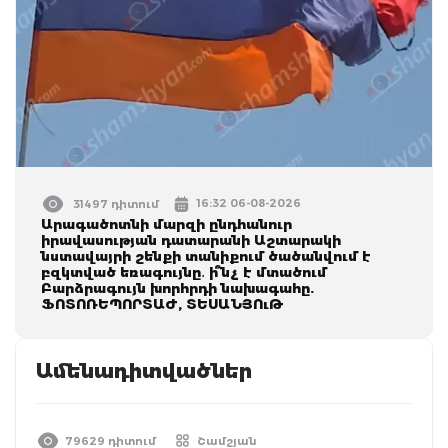
16:32 06-08-2026
31497 դիտում
Արագածոտնի մարզի ընդհանուր
իրավասության դատարանի Աշտարակի
նստավայրի շենքի տանիքում ծածանվում է
բզկտված եռագույնը․ ի՞նչ է մտածում
Բարձրագույն խորհրդի նախագահը.
ՖՈՏՈՌԵՊՈՐՏԱԺ, ՏԵՍԱՆՅՈւԹ
Ամենադիտվածներ
79629 դիտում
Շամշյան