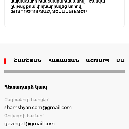
նախագահի հանձնարարականով 1 ժամվա
ընթացքում փոխարինվեց նորով.
ՖՈՏՈՌԵՊՈՐՏԱԺ, ՏԵՍԱՆՅՈւԹԵՐ
ՇԱՄՇՅԱՆ
ՀԱՅԱՍՏԱՆ
ԱՇԽԱՐՀ
ՄԱՄ
Հետադարձ կապ
Ընդհանուր հարցեր՝
shamshyan.com@gmail.com
Գովազդի համար`
gevorget@gmail.com