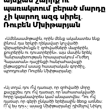
պառակտում բերած մարդը
չի կարող ազգ սիրել․
Ռուբեն Մխիթարյան
«Ամենաամոթալին, որին մենք ականատես ենք
լինում, դա երկրի ղեկավար կոչվածի
վերաբերմունքն է զոհվածների մայրերին,
քույրերին ու դուստրերին»․ այս մասին երեկ
Հանրապետության հրապարակում «Ուժեղ
Հայաստան» դաշինքի հանրահավաքի
ընթացքում ասաց հասարական գործիչ,
պրոդյուսեր Ռուբեն Մխիթարյանը։
«Այ տղա՛, դու ո՞վ դառար, որ զոհվածի մորը
քաշքշես, դու ո՞վ դառար, որ նահատակվածի
հորը կալանավորես կամ անպատվես։ Դու ո՞վ
դառար, որ գերի ընկածի երեխային ձեռք առնես։
Ո՞վ ես դու»,- ասաց Մխիթարյանը՝ դիմելով Նիկոլ