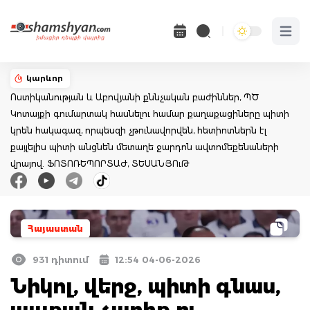
Open 
կարևոր
Ոստիկանության և Աբովյանի քննչական բաժիններ, ՊԾ
Կոտայքի գումարտակ հասնելու համար քաղաքացիները պիտի
կրեն հակագազ, որպեսզի չթունավորվեն, հետիոտներն էլ
քայլելիս պիտի անցնեն մետաղե ջարդոն ավտոմեքենաների
վրայով. ՖՈՏՈՌԵՊՈՐՏԱԺ, ՏԵՍԱՆՅՈւԹ
Հայաստան
931 դիտում
12:54 04-06-2026
Նիկոլ, վերջ, պիտի գնաս,
այսքան չարիք ու