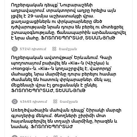
Ողբերգական դեպք՝ Նուբարաշենի
աղբավայրում. տրակտորով աղբը հրելիս այն
լցվել է 29-ամյա աշխատակցի վրա.
քաղաքացիներն ու փրկարարները մեծ
դժվարությամբ նրան դուրս են բերել ու մոտեցրել
շտապօգնությանը. ճանապարհին արձանագրվել
է նրա մահը. ՖՈՏՈՌԵՊՈՐՏԱԺ, ՏԵՍԱՆՅՈւԹ
57241 դիտում
Շամշյան
Ողբերգական ավտովթար՝ Երևանում. Գայի
պողոտայում բախվել են «Kia»-ն (Վիշկա) և
«Hongqi»-ն. «Kia»-ն կողաշրջվել է, վարորդը՝
մահացել. նրա մարմինը դուրս բերելու համար
ժամանել են հատուկ փրկարարներ. մեկ այլ
մեքենայի վրա էլ ցուցանակն է ընկել.
ՖՈՏՈՌԵՊՈՐՏԱԺ, ՏԵՍԱՆՅՈւԹ
43465 դիտում
Շամշյան
Առեղծվածային մահվան դեպք՝ Շիրակի մարզի
գյուղերից մեկում․ ծնողների շիրիմի մոտ
հայտնաբերվել են տղայի մարմինը, հրազեն և
նամակ․ ՖՈՏՈՌԵՊՈՐՏԱԺ