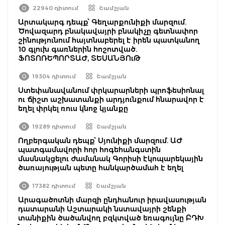
22940 դիտում
Շամշյան
Արտակարգ դեպք՝ Գեղարքունիքի մարզում.
Ծովազարդ բնակավայրի բնակիչը գետնափոր
շինությունում հայտնաբերել է իրեն պատկանող
10 գլուխ գառներին հոշոտված.
ՖՈՏՈՌԵՊՈՐՏԱԺ, ՏԵՍԱՆՅՈւԹ
19304 դիտում
Շամշյան
Ստեփանավանում փրկարարների պրոֆեսիոնալ
ու ճիշտ աշխատանքի արդյունքում հնարավոր է
եղել փրկել ռուս կնոջ կյանքը
19289 դիտում
Շամշյան
Ողբերգական դեպք՝ Սյունիքի մարզում. ԱԺ
պատգամավորի հոր հոգեհանգստին
մասնակցելու ժամանակ Գորիսի էկոպարեկային
ծառայության պետը հանկարծամահ է եղել
17382 դիտում
Շամշյան
Արագածոտնի մարզի ընդհանուր իրավասության
դատարանի Աշտարակի նստավայրի շենքի
տանիքին ծածանվող բզկտված եռագույնը ԲԴԽ