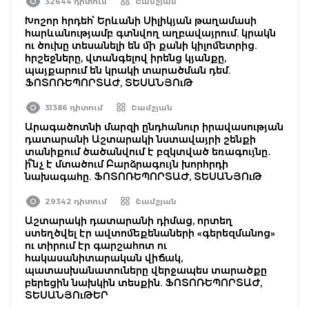
32644 դիտում
Շամշյան
Խոշոր հրդեհ՝ Երևանի Սիլիկյան թաղամասի
հարևանությամբ գտնվող աղբավայրում. կրակն
ու ծուխը տեսանելի են մի քանի կիլոմետրից.
հրշեջները, վտանգելով իրենց կյանքը,
պայքարում են կրակի տարածման դեմ.
ՖՈՏՈՌԵՊՈՐՏԱԺ, ՏԵՍԱՆՅՈւԹ
31386 դիտում
Շամշյան
Արագածոտնի մարզի ընդհանուր իրավասության
դատարանի Աշտարակի նստավայրի շենքի
տանիքում ծածանվում է բզկտված եռագույնը․
ի՞նչ է մտածում Բարձրագույն խորհրդի
նախագահը. ՖՈՏՈՌԵՊՈՐՏԱԺ, ՏԵՍԱՆՅՈւԹ
29342 դիտում
Շամշյան
Աշտարակի դատարանի դիմաց, որտեղ
ստեղծվել էր ավտոմեքենաների «գերեզմանոց»
ու տիրում էր գարշահոտ ու
հակասանիտարական վիճակ,
պատասխանատուները վերջապես տարածքը
բերեցին նախկին տեսքին. ՖՈՏՈՌԵՊՈՐՏԱԺ,
ՏԵՍԱՆՅՈւԹԵՐ