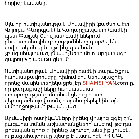
հորիզոնականը։
Այն, որ ոստիկանության Արմավիրի (բաժնի պետ
Վոլոդյա Գևորգյան) և Վաղարշապատի (բաժնի
պետ Փայլակ Շմովյան) բաժիններում
բնակարանային գողությունները դարձել են
սովորական երևույթ, ինչպես նաև
չբացահայտված, բնակիչների մոտ արդարացի
զայրույթ է առաջացնում։
Ոստիկանության Արմավիրի բաժնի տարածքում
հարսանքավորները դիմում էին ներկայացրել,
որոնց մասին տեղեկացրել էր
SHAMSHYAN
.com-ը,
որ քաղաքացիները հարսանեկան
արարողությանը մասնակցելուց հետո,
վերադառնալով տուն, հայտնաբերել էին այն
ամբողջությամբ թալանված։
Արմավիրի ոստիկանները իրենց վրայից գցել էին
բացահայտման աշխատանքները՝ ասելով, թե դա
քրեական գործ է, իրենք այդտեղ անելիք չունեն,
ու բացահայտումը պետք է կատարեն ՀՀ ՆԳՆ