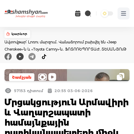
Open 
կարևոր
Ավտովթար՝ Լոռու մարզում․ Վանաձորում բախվել են «Jeep
Cherokee»-ն և «Toyota Camry»-ն․ ՖՈՏՈՌԵՊՈՐՏԱԺ, ՏԵՍԱՆՅՈւԹ
Շամշյան
57153 դիտում
20:55 03-06-2026
Մրցակցություն Արմավիրի
և Վաղարշապատի
համայնքային
ոստիկանապետերի միջև,