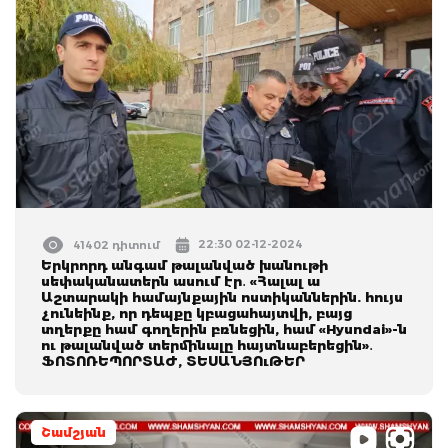
22:30 02-12-2024
41402 դիտում
Երկրորդ անգամ թալանված խանութի
սեփականատերն ասում էր․ «Հալալ ա
Աշտարակի համայնքային ոստիկաններին. հույս
չունեինք, որ դեպքը կբացահայտվի, բայց
տղերքը համ գողերին բռնեցին, համ «Hyundai»-ն
ու թալանված տերմինալը հայտնաբերեցին»․
ՖՈՏՈՌԵՊՈՐՏԱԺ, ՏԵՍԱՆՅՈւԹԵՐ
Շամշյան