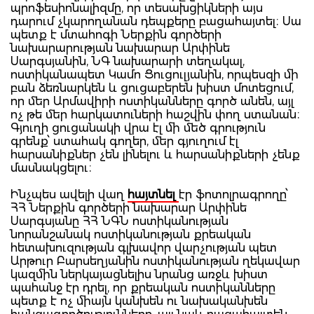
պրոֆեսիոնալիզմը, որ տեսախցիկների այս
դարում չկարողանան դեպքերը բացահայտել։ Սա
պետք է մտահոգի Ներքին գործերի
նախարարության նախարար Արփինե
Սարգսյանին, ՆԳ նախարարի տեղակալ,
ոստիկանապետ Կամո Ցուցուլյանին, որպեսզի մի
բան ձեռնարկեն և ցուցաբերեն խիստ մոտեցում,
որ մեր Արմավիրի ոստիկանները գործ անեն, այլ
ոչ թե մեր հարկատուների հաշվին փող ստանան։
Գյուղի ցուցանակի վրա էլ մի մեծ գրություն
գրենք՝ ստահակ գողեր, մեր գյուղում էլ
հարսանիքներ չեն լինելու և հարսանիքների չենք
մասնակցելու։
Ինչպես ավելի վաղ
հայտնել
էր ֆոտոլրագրողը՝
ՀՀ Ներքին գործերի նախարար Արփինե
Սարգսյանը ՀՀ ՆԳՆ ոստիկանության
նորանշանակ ոստիկանության քրեական
հետախուզության գլխավոր վարչության պետ
Արթուր Բարսեղյանին ոստիկանության ղեկավար
կազմին ներկայացնելիս նրանց առջև խիստ
պահանջ էր դրել, որ քրեական ոստիկանները
պետք է ոչ միայն կանխեն ու նախականխեն