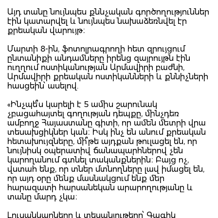
Այդ տանը նույնպես քննչական գործողություններ
էին կատարվել և նույնպես նախաձեռնվել էր
քրեական վարույթ։
Մարտի 8-ին, ֆոտոլրագրողի հետ զրույցում
ընտանիքի անդամները իրենց զայրույթն էին
ուղղում ոստիկանության Արմավիրի բաժնի,
Արմավիրի քրեական ոստիկանների և քննիչների
հասցեին՝ ասելով.
«Ինչպե՞ս կարելի է 5 ամիս շարունակ
չբացահայտել գողության դեպքը, մինչդեռ
ամբողջ Հայաստանը գիտի, որ ամեն մետրի վրա
տեսախցիկներ կան։ Իսկ ինչ են անում քրեական
հետախույզները, մի՞թե այդքան թուլացել են, որ
նույնիսկ օպերատիվ ճանապարհներով չեն
կարողանում գտնել տականքներին։ Բայց ոչ,
վստահ ենք, որ տներ մտնողները լավ իմացել են,
որ այդ օրը մենք մասնակցում ենք մեր
հարազատի հարսանեկան արարողությանը և
տանը մարդ չկա։
Լուսանկարները և տեսանյութերը՝ Գագիկ