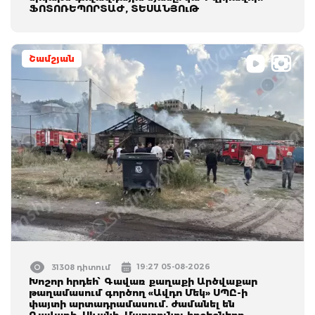
ՖՈՏՈՌԵՊՈՐՏԱԺ, ՏԵՍԱՆՅՈւԹ
Շամշյան
19:27 05-08-2026
31308 դիտում
Խոշոր հրդեհ՝ Գավառ քաղաքի Արծվաքար
թաղամասում գործող «Ավդո Մեկ» ՍՊԸ-ի
փայտի արտադրամասում. ժամանել են
Գավառի, Սևանի, Մարտունու հրշեջները.