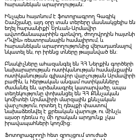
հարսանեկան արարողության։
Ինչպես հայտնում է ֆոտոլրագրող Գագիկ
Շամշյանը, այդ օրը տան տերերը մասնակցելիս են
եղել հարսանիքի՝ Երևան-Արմավիր
ավտոճանապարհին գտնվող, ժողովրդին հայտնի
«Դվին» ռեստորանային համալիրում, և
հարսանեկան արարողությունից վերադառնալով
նկատել են, որ իրենց տները թալանված են։
Բնակիչները ահազանգել են ՀՀ Ներքին գործերի
նախարարության ոստիկանության համայնքային
ոստիկանության գլխավոր վարչության Արմավիրի
բաժին, և հերթական անգամ ոստիկանները
ժամանել են, արձանագրել կատարվածը, ապա
տեղեկությունը փոխանցել են ՀՀ Քննչական
կոմիտեի Արմավիրի մարզային քննչական
վարչություն, որտեղ էլ դեպքի փաստով
նախաձեռնվել է քրեական վարույթ, ու մինչև
այսօր դեռևս ոչ մի դրական արդյունք չկա
իրավապահների կողմից։
Ֆոտոլրագրողի հետ զրույցում տուժած