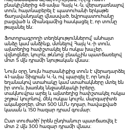
բնակիչներից 48-ամյա Հայկ Կ․-ն, վերադառնալով
տուն, հայտնաբերել է պատուհանի երկաթե
ճաղավանդակը վնասված, եվրոպատուհանը
բացված և միանգամից հասկացել է, որ տունը
թալանել են։
Ֆոտոլրագրողի տեղեկություններով՝ անհայտ
անձը կամ անձինք, մտնելով Հայկ Կ․-ի տուն,
այնտեղից հափշտակել են ոսկյա խաչեր,
վզնոցներ, կուլոն, թևնոց՝ բնակչին պատճառելով
մոտ 5 մլն դրամի նյութական վնաս։
Նույն օրը, նույն հարսանիքից տուն է վերադարձել
41-ամյա Տիգրան Կ․-ն, ով պարզել է, որ նույն
եղանակով ստահակը կամ ստահակները մտել են
իր տուն, խառնել ննջասենյակի իրերը,
տակնուվրա արել և այնտեղից հափշտակել ոսկյա
շղթա՝ կուլոնով, մեկ ոսկյա կուլոն, մարգարիտե
ականջօղեր, մոտ 500 ԱՄՆ դոլար, հավաքված
կասան և 150 հազար դրամ գումար։
Ըստ տուժածի՝ իրեն ընդհանուր պատճառվել է
մոտ 2 մլն 300 հազար դրամի վնաս։