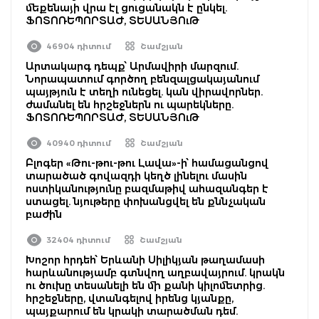
մեքենայի վրա էլ ցուցանակն է ընկել.
ՖՈՏՈՌԵՊՈՐՏԱԺ, ՏԵՍԱՆՅՈւԹ
46904 դիտում
Շամշյան
Արտակարգ դեպք՝ Արմավիրի մարզում.
Նորապատում գործող բենզալցակայանում
պայթյուն է տեղի ունեցել. կան վիրավորներ.
ժամանել են հրշեջներն ու պարեկները.
ՖՈՏՈՌԵՊՈՐՏԱԺ, ՏԵՍԱՆՅՈւԹ
40940 դիտում
Շամշյան
Բլոգեր «Թու-թու-թու Լավա»-ի՝ համացանցով
տարածած գովազդի կեղծ լինելու մասին
ոստիկանությունը բազմաթիվ ահազանգեր է
ստացել. նյութերը փոխանցվել են քննչական
բաժին
32404 դիտում
Շամշյան
Խոշոր հրդեհ՝ Երևանի Սիլիկյան թաղամասի
հարևանությամբ գտնվող աղբավայրում. կրակն
ու ծուխը տեսանելի են մի քանի կիլոմետրից.
հրշեջները, վտանգելով իրենց կյանքը,
պայքարում են կրակի տարածման դեմ.