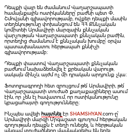
Դեպքի վայր են ժամանում Վաղարշապատի
համայնքային ոստիկանները՝ բաժնի պետ Փ․
Շմովյանի գլխավորությամբ, ովքեր դեպքի մասին
տեղեկությունը փոխանցում են ՀՀ Քննչական
կոմիտեի Արմավիրի մարզային քննչական
վարչության Վաղարշապատի քննչական բաժին,
որտեղից ժամանում է քննչական խումբը՝ օրվա
պատասխանատու հերթապահ քննիչի
գլխավորությամբ։
Դեպքի փաստով Վաղարշապատի քննչական
բաժնում նախաձեռնվել է քրեական վարույթ,
սակայն մինչև այժմ ոչ մի դրական արդյունք չկա։
Ֆոտոլրագրողի հետ զրույցում թե՛ Արմավիրի, թե՛
Վաղարշապատի տուժած քաղաքացիները ասում
էին, որ չեն էլ հավատում, որ ոստիկանությունը
կբացահայտի գողությունները։
Ինչպես ավելի
հայտնել
էր
SHAMSHYAN
.com-ը՝
Արմավիրի մարզի Մրգաշատ գյուղում հերթական
գողության դեպքն է տեղի ունեցել, և հերթական
անգամ տուժածները մասնակցելիս են եղել