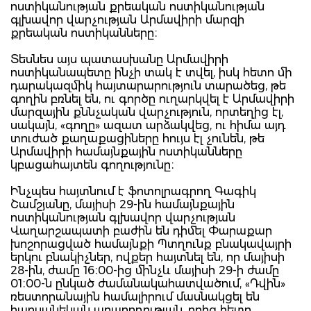
ոստիկանության քրեական ոստիկանության
գլխավոր վարչության Արմավիրի մարզի
քրեական ոստիկանները։
Տեսնես այս պատասխանը Արմավիրի
ոստիկանապետը ինչի տակ է տվել, իսկ հետո մի
դարակազմիկ հայտարարություն տարածեց, թե
գողին բռնել են, ու գործը ուղարկվել է Արմավիրի
մարզային քննչական վարչություն, որտեղից էլ,
սակայն, «գողը» ազատ արձակվեց, ու հիմա այդ
տուժած քաղաքացիները հույս էլ չունեն, թե
Արմավիրի համայնքային ոստիկանները
կբացահայտեն գողությունը։
Ինչպես հայտնում է ֆոտոլրագրող Գագիկ
Շամշյանը, մայիսի 29-ին համայնքային
ոստիկանության գլխավոր վարչության
Վաղարշապատի բաժին են դիմել Փարաքար
խոշորացված համայնքի Պտղունք բնակավայրի
երկու բնակիչներ, ովքեր հայտնել են, որ մայիսի
28-ին, ժամը 16։00-ից մինչև մայիսի 29-ի ժամը
01։00-ն ընկած ժամանակահատվածում, «Դվին»
ռեստորանային համալիրում մասնակցել են
հարսանեկան արարողության, որից հետո