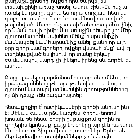
քաղաքացիները, ովքեր հրաժարվել են
տեսախցիկի առաջ խոսել, ասում էին․ «Էս ինչ ա
դառել էս դարը․ գնում ես ուրախության, հետ ես
գալիս ու տեսնում՝ տունդ տակնուվրա արված,
թալանված։ Մարդ ինչ աստիճանի տականք լինի,
որ նման քայլի դիմի։ Սա առաջին դեպքը չի։ Մեր
գյուղում արդեն վախենում ենք հարսանիքի
մասնակցել կամ հարսանիք անել, քանի որ այդ
օրը գողը կամ գողերը, ովքեր վստահ ենք՝ լավ էլ
տեղեկացված են լինում, որ տանը երկար
ժամանակով մարդ չի լինելու, իրենց սև գործն են
անում։
Բայց էլ ավելի զարմանում ու զայրանում ենք, որ
իրավապահները թե այս, թե նախորդ երկու, ու
գյուղում կատարված նախկին գողություններից
ոչ մի դեպք չեն բացահայտել։
Հետաքրքիր է՝ ոստիկանների գործի անունը ինչ
է։ Մենակ գան, արձանագրեն, ճոռոմ-ճոռոմ
խոսան, թե հեսա օրերի ընթացքում գողին ու
գողերին կբռնենք, բայց էդ օրերը արդեն դառնում
են երկար ու ձիգ ամիսներ, տարիներ։ Երևի թե
մեր Արմավիրի ոստիկանները չունեն այն