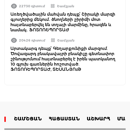
22730 դիտում
Շամշյան
Առեղծվածային մահվան դեպք՝ Շիրակի մարզի
գյուղերից մեկում․ ծնողների շիրիմի մոտ
հայտնաբերվել են տղայի մարմինը, հրազեն և
նամակ․ ՖՈՏՈՌԵՊՈՐՏԱԺ
20426 դիտում
Շամշյան
Արտակարգ դեպք՝ Գեղարքունիքի մարզում.
Ծովազարդ բնակավայրի բնակիչը գետնափոր
շինությունում հայտնաբերել է իրեն պատկանող
10 գլուխ գառներին հոշոտված.
ՖՈՏՈՌԵՊՈՐՏԱԺ, ՏԵՍԱՆՅՈւԹ
ՇԱՄՇՅԱՆ
ՀԱՅԱՍՏԱՆ
ԱՇԽԱՐՀ
ՄԱՄ