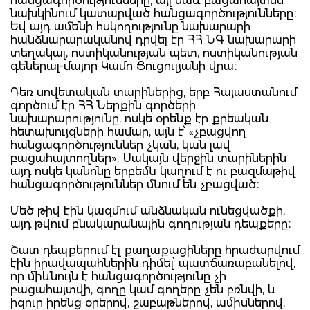
հանցագործությունները, այլ նաև բացահայտեն
նախկինում կատարված հանցագործությունները։
Եվ այդ ամենի հսկողությունը նախարարի
հանձնարարականով դրվել էր ՀՀ ՆԳ նախարարի
տեղակալ, ոստիկանության պետ, ոստիկանության
գեներալ-մայոր Կամո Ցուցուլյանի վրա։
Դեռ սովետական տարիներից, երբ Հայաստանում
գործում էր ՀՀ Ներքին գործերի
նախարարությունը, ոսկե օրենք էր քրեական
հետախույզների համար, այն է՝ «չբացվող
հանցագործություններ չկան, կան լավ
բացահայտողներ»։ Սակայն վերջին տարիներին
այդ ոսկե կանոնը երբեմն կաղում է ու բազմաթիվ
հանցագործություններ մնում են չբացված։
Մեծ թիվ էին կազմում անձնական ունեցվածքի,
այդ թվում բնակարանային գողության դեպքերը։
Շատ դեպքերում էլ քաղաքացիները հրաժարվում
էին իրավապահներին դիմել՝ պատճառաբանելով,
որ միևնույն է հանցագործությունը չի
բացահայտվի, գողը կամ գողերը չեն բռնվի, և
իզուր իրենց օրերով, շաբաթներով, ամիսներով,