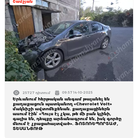
Շամշյան
09:57 14-10-2025
25727 դիտում
Երևանում հերթական անգամ թալանել են
քաղաքացուն պատկանող «Chevrolet Volt»
մակնիշի ավտոմեքենան. քաղաքացիներն
ասում էին՝ «Հույս էլ չկա, թե մի բան կլինի,
գալիս են, դեպքը արձանագրում են, իսկ գործը
մնում է չբացահայտված». ՖՈՏՈՌԵՊՈՐՏԱԺ,
ՏԵՍԱՆՅՈՒԹ