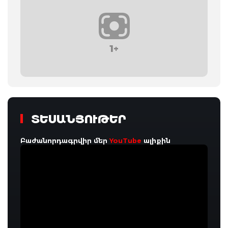
1+
ՏԵՍԱՆՅՈՒԹԵՐ
Բաժանորդագրվիր մեր
YouTube
ալիքին