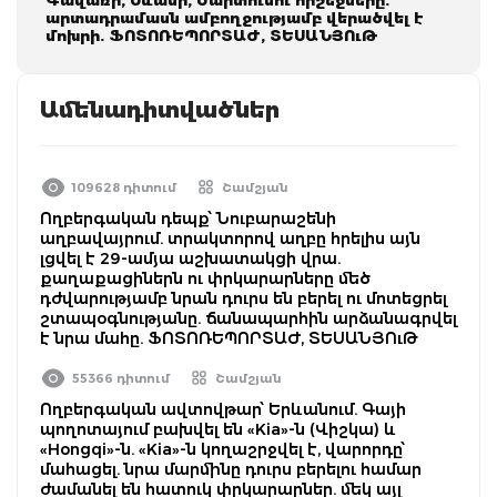
արտադրամասն ամբողջությամբ վերածվել է
մոխրի. ՖՈՏՈՌԵՊՈՐՏԱԺ, ՏԵՍԱՆՅՈւԹ
Ամենադիտվածներ
109628 դիտում
Շամշյան
Ողբերգական դեպք՝ Նուբարաշենի
աղբավայրում. տրակտորով աղբը հրելիս այն
լցվել է 29-ամյա աշխատակցի վրա.
քաղաքացիներն ու փրկարարները մեծ
դժվարությամբ նրան դուրս են բերել ու մոտեցրել
շտապօգնությանը. ճանապարհին արձանագրվել
է նրա մահը. ՖՈՏՈՌԵՊՈՐՏԱԺ, ՏԵՍԱՆՅՈւԹ
55366 դիտում
Շամշյան
Ողբերգական ավտովթար՝ Երևանում. Գայի
պողոտայում բախվել են «Kia»-ն (Վիշկա) և
«Hongqi»-ն. «Kia»-ն կողաշրջվել է, վարորդը՝
մահացել. նրա մարմինը դուրս բերելու համար
ժամանել են հատուկ փրկարարներ. մեկ այլ