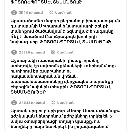
ՖՈՏՈՌԵՊՈՐՏԱԺ, ՏԵՍԱՆՅՈւԹ
31146 դիտում
Շամշյան
Արագածոտնի մարզի ընդհանուր իրավասության
դատարանի Աշտարակի նստավայրի շենքի
տանիքում ծածանվում է բզկտված եռագույնը․
ի՞նչ է մտածում Բարձրագույն խորհրդի
նախագահը. ՖՈՏՈՌԵՊՈՐՏԱԺ, ՏԵՍԱՆՅՈւԹ
28526 դիտում
Շամշյան
Աշտարակի դատարանի դիմաց, որտեղ
ստեղծվել էր ավտոմեքենաների «գերեզմանոց»
ու տիրում էր գարշահոտ ու
հակասանիտարական վիճակ,
պատասխանատուները վերջապես տարածքը
բերեցին նախկին տեսքին. ՖՈՏՈՌԵՊՈՐՏԱԺ,
ՏԵՍԱՆՅՈւԹԵՐ
24688 դիտում
Շամշյան
Արտակարգ ու բարի լուր. «Սուրբ Աստվածամայր»
բժշկական կենտրոնում բժիշկները փրկել են 5-
ամյա օտարերկրացի տղայի կյանքը, ում
ծնողները հայտնաբերել էին լողավազանում