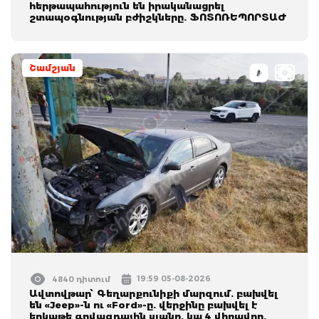
հերթապահություն են իրականացրել
շտապօգնության բժիշկները. ՖՈՏՈՌԵՊՈՐՏԱԺ
Շամշյան
19:59 05-08-2026
4840 դիտում
Ավտովթար՝ Գեղարքունիքի մարզում. բախվել
են «Jeep»-ն ու «Ford»-ը. վերջինը բախվել է
երկաթե գովազդային սյանը. կա 4 վիրավոր.