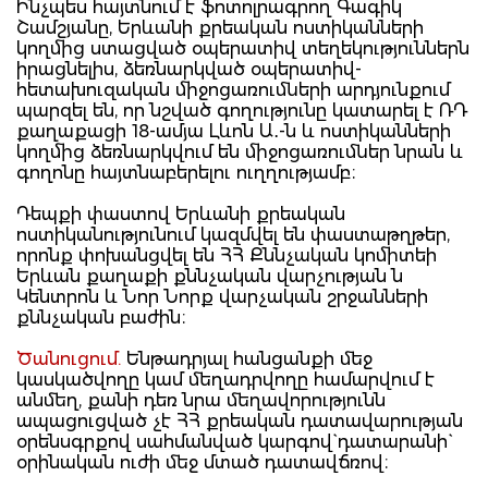
Ինչպես հայտնում է ֆոտոլրագրող Գագիկ
Շամշյանը, Երևանի քրեական ոստիկանների
կողմից ստացված օպերատիվ տեղեկություններն
իրացնելիս, ձեռնարկված օպերատիվ-
հետախուզական միջոցառումների արդյունքում
պարզել են, որ նշված գողությունը կատարել է ՌԴ
քաղաքացի 18-ամյա Լևոն Ա․-ն և ոստիկանների
կողմից ձեռնարկվում են միջոցառումներ նրան և
գողոնը հայտնաբերելու ուղղությամբ։
Դեպքի փաստով Երևանի քրեական
ոստիկանությունում կազմվել են փաստաթղթեր,
որոնք փոխանցվել են ՀՀ Քննչական կոմիտեի
Երևան քաղաքի քննչական վարչության ն
Կենտրոն և Նոր Նորք վարչական շրջանների
քննչական բաժին։
Ծանուցում.
Ենթադրյալ հանցանքի մեջ
կասկածվողը կամ մեղադրվողը համարվում է
անմեղ, քանի դեռ նրա մեղավորությունն
ապացուցված չէ ՀՀ քրեական դատավարության
օրենսգրքով սահմանված կարգով` դատարանի`
օրինական ուժի մեջ մտած դատավճռով։