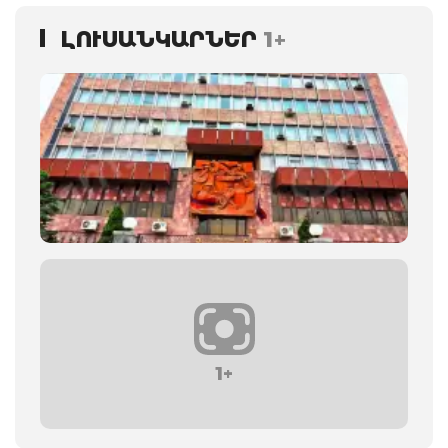
ԼՈՒՍԱՆԿԱՐՆԵՐ
1+
1+