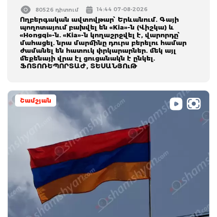
14:44 07-08-2026
80526 դիտում
Ողբերգական ավտովթար՝ Երևանում. Գայի
պողոտայում բախվել են «Kia»-ն (Վիշկա) և
«Hongqi»-ն. «Kia»-ն կողաշրջվել է, վարորդը՝
մահացել. նրա մարմինը դուրս բերելու համար
ժամանել են հատուկ փրկարարներ. մեկ այլ
մեքենայի վրա էլ ցուցանակն է ընկել.
ՖՈՏՈՌԵՊՈՐՏԱԺ, ՏԵՍԱՆՅՈւԹ
Շամշյան