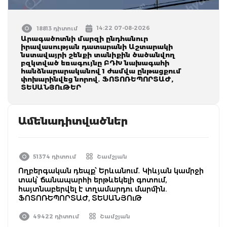
14:22 07-08-2026
18813 դիտում
Արագածոտնի մարզի ընդհանուր
իրավասության դատարանի Աշտարակի
նստավայրի շենքի տանիքին ծածանվող
բզկտված եռագույնը ԲԴԽ նախագահի
հանձնարարականով 1 ժամվա ընթացքում
փոխարինվեց նորով. ՖՈՏՈՌԵՊՈՐՏԱԺ,
ՏԵՍԱՆՅՈւԹԵՐ
Ամենադիտվածներ
51374 դիտում
Շամշյան
Ողբերգական դեպք՝ Երևանում․ Կիևյան կամրջի
տակ՝ ճանապարհի երթևեկելի գոտում,
հայտնաբերվել է տղամարդու մարմին.
ՖՈՏՈՌԵՊՈՐՏԱԺ, ՏԵՍԱՆՅՈւԹ
49422 դիտում
Շամշյան