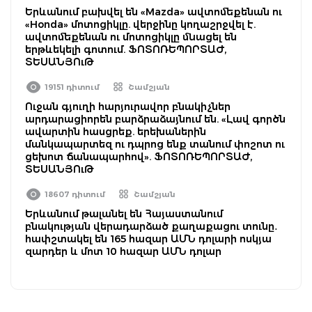
Երևանում բախվել են «Mazda» ավտոմեքենան ու
«Honda» մոտոցիկլը. վերջինը կողաշրջվել է.
ավտոմեքենան ու մոտոցիկլը մնացել են
երթևեկելի գոտում. ՖՈՏՈՌԵՊՈՐՏԱԺ,
ՏԵՍԱՆՅՈւԹ
19151 դիտում
Շամշյան
Ուջան գյուղի հարյուրավոր բնակիչներ
արդարացիորեն բարձրաձայնում են. «Լավ գործն
ավարտին հասցրեք. երեխաներին
մանկապարտեզ ու դպրոց ենք տանում փոշոտ ու
ցեխոտ ճանապարհով». ՖՈՏՈՌԵՊՈՐՏԱԺ,
ՏԵՍԱՆՅՈւԹ
18607 դիտում
Շամշյան
Երևանում թալանել են Հայաստանում
բնակության վերադարձած քաղաքացու տունը․
հափշտակել են 165 հազար ԱՄՆ դոլարի ոսկյա
զարդեր և մոտ 10 հազար ԱՄՆ դոլար