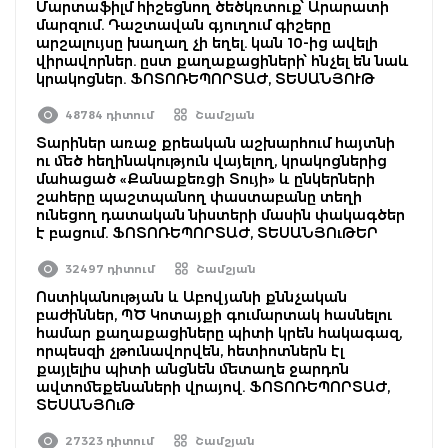
Մարտաֆիլմ հիշեցնող ծեծկռտուք՝ Արարատի
մարզում. Դաշտավան գյուղում գիշերը
արշալույսը խաղաղ չի եղել. կան 10-ից ավելի
վիրավորներ. ըստ քաղաքացիների՝ հնչել են նաև
կրակոցներ. ՖՈՏՈՌԵՊՈՐՏԱԺ, ՏԵՍԱՆՅՈՒԹ
48784 դիտում
Շամշյան
Տարիներ առաջ քրեական աշխարհում հայտնի
ու մեծ հեղինակություն վայելող, կրակոցներից
մահացած «Քանաքեռցի Տույի» և ընկերների
շահերը պաշտպանող փաստաբանը տեղի
ունեցող դատական նիստերի մասին փակագծեր
է բացում. ՖՈՏՈՌԵՊՈՐՏԱԺ, ՏԵՍԱՆՅՈւԹԵՐ
32497 դիտում
Շամշյան
Ոստիկանության և Աբովյանի քննչական
բաժիններ, ՊԾ Կոտայքի գումարտակ հասնելու
համար քաղաքացիները պիտի կրեն հակագազ,
որպեսզի չթունավորվեն, հետիոտներն էլ
քայլելիս պիտի անցնեն մետաղե ջարդոն
ավտոմեքենաների վրայով. ՖՈՏՈՌԵՊՈՐՏԱԺ,
ՏԵՍԱՆՅՈւԹ
27323 դիտում
Շամշյան