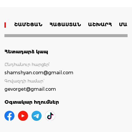
ՇԱՄՇՅԱՆ
ՀԱՅԱՍՏԱՆ
ԱՇԽԱՐՀ
ՄԱՄ
Հետադարձ կապ
Ընդհանուր հարցեր՝
shamshyan.com@gmail.com
Գովազդի համար`
gevorget@gmail.com
Օգտակար հղումներ