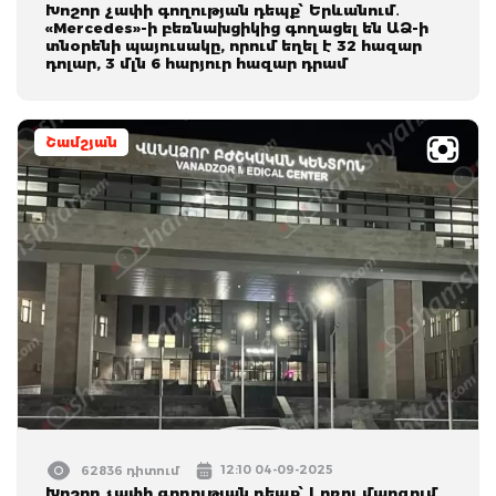
Խոշոր չափի գողության դեպք՝ Երևանում․
«Mercedes»-ի բեռնախցիկից գողացել են ԱՁ-ի
տնօրենի պայուսակը, որում եղել է 32 հազար
դոլար, 3 մլն 6 հարյուր հազար դրամ
Շամշյան
12:10 04-09-2025
62836 դիտում
Խոշոր չափի գողության դեպք՝ Լոռու մարզում․