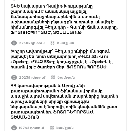
ՏԿԵ նախարար Դավիթ Խուդաթյանը
շարունակում է անակնկալ այցելել
ճանապարհաշինարարներին և ստուգել
աշխատանքների ընթացքն ու որակը. սկսվել է
հիմնանորգվել Գեղադիր - Գառնի ճանապարհը.
ՖՈՏՈՌԵՊՈՐՏԱԺ, ՏԵՍԱՆՅՈւԹ
22583 դիտում
Շամշյան
Խոշոր ավտովթար՝ Գեղարքունիքի մարզում.
բախվել են խոտ տեղափոխող «ԳԱԶ 53»-ն ու
«Opel»-ը. «ԳԱԶ 53»-ը կողաշրջվել է, «Opel»-ն էլ
հայտնվել է ծառերի մեջ. ՖՈՏՈՌԵՊՈՐՏԱԺ
20239 դիտում
Շամշյան
ՀՀ կառավարության և Աբովյանի
քաղաքապետարանի ֆինանսավորմամբ
առաջիկայում սովետական տարիներից հայտնի
աբովյանցիների սիրելի զբոսայգին
ներկայանալու է նորովի, որին կնախանձեն շատ
քաղաքապետներ. ՖՈՏՈՌԵՊՈՐՏԱԺ,
ՏԵՍԱՆՅՈւԹ
19748 դիտում
Շամշյան