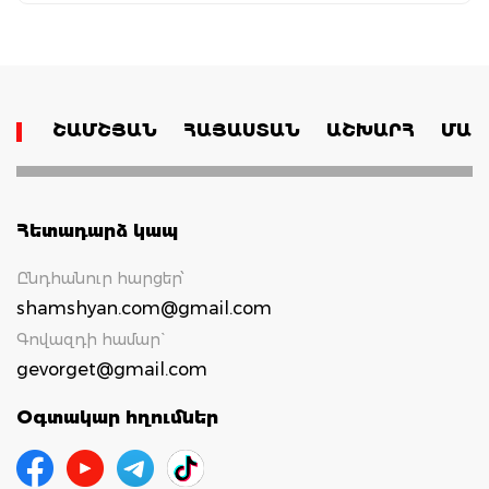
ՇԱՄՇՅԱՆ
ՀԱՅԱՍՏԱՆ
ԱՇԽԱՐՀ
ՄԱՄ
Հետադարձ կապ
Ընդհանուր հարցեր՝
shamshyan.com@gmail.com
Գովազդի համար`
gevorget@gmail.com
Օգտակար հղումներ