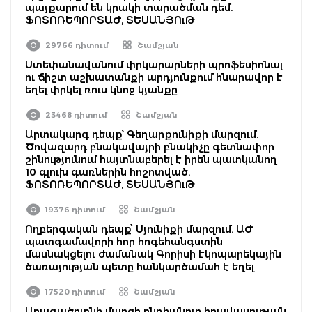
պայքարում են կրակի տարածման դեմ.
ՖՈՏՈՌԵՊՈՐՏԱԺ, ՏԵՍԱՆՅՈւԹ
29766 դիտում
Շամշյան
Ստեփանավանում փրկարարների պրոֆեսիոնալ
ու ճիշտ աշխատանքի արդյունքում հնարավոր է
եղել փրկել ռուս կնոջ կյանքը
23468 դիտում
Շամշյան
Արտակարգ դեպք՝ Գեղարքունիքի մարզում.
Ծովազարդ բնակավայրի բնակիչը գետնափոր
շինությունում հայտնաբերել է իրեն պատկանող
10 գլուխ գառներին հոշոտված.
ՖՈՏՈՌԵՊՈՐՏԱԺ, ՏԵՍԱՆՅՈւԹ
19376 դիտում
Շամշյան
Ողբերգական դեպք՝ Սյունիքի մարզում. ԱԺ
պատգամավորի հոր հոգեհանգստին
մասնակցելու ժամանակ Գորիսի էկոպարեկային
ծառայության պետը հանկարծամահ է եղել
17520 դիտում
Շամշյան
Արագածոտնի մարզի ընդհանուր իրավասության