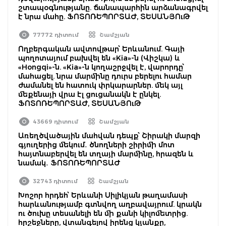
շտապօգնությանը. ճանապարհին արձանագրվել
է նրա մահը. ՖՈՏՈՌԵՊՈՐՏԱԺ, ՏԵՍԱՆՅՈւԹ
77772 դիտում
Շամշյան
Ողբերգական ավտովթար՝ Երևանում. Գայի
պողոտայում բախվել են «Kia»-ն (Վիշկա) և
«Hongqi»-ն. «Kia»-ն կողաշրջվել է, վարորդը՝
մահացել. նրա մարմինը դուրս բերելու համար
ժամանել են հատուկ փրկարարներ. մեկ այլ
մեքենայի վրա էլ ցուցանակն է ընկել.
ՖՈՏՈՌԵՊՈՐՏԱԺ, ՏԵՍԱՆՅՈւԹ
43669 դիտում
Շամշյան
Առեղծվածային մահվան դեպք՝ Շիրակի մարզի
գյուղերից մեկում․ ծնողների շիրիմի մոտ
հայտնաբերվել են տղայի մարմինը, հրազեն և
նամակ․ ՖՈՏՈՌԵՊՈՐՏԱԺ
32743 դիտում
Շամշյան
Խոշոր հրդեհ՝ Երևանի Սիլիկյան թաղամասի
հարևանությամբ գտնվող աղբավայրում. կրակն
ու ծուխը տեսանելի են մի քանի կիլոմետրից.
հրշեջները, վտանգելով իրենց կյանքը,