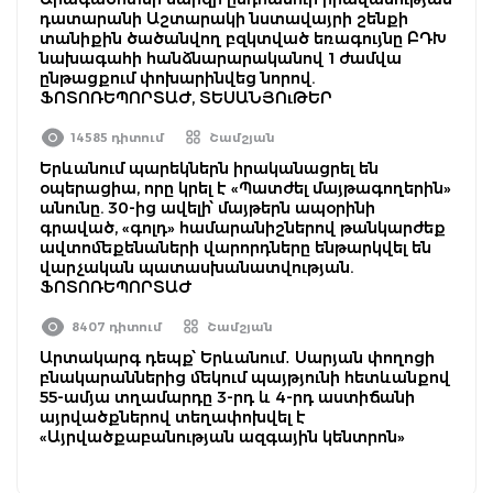
դատարանի Աշտարակի նստավայրի շենքի
տանիքին ծածանվող բզկտված եռագույնը ԲԴԽ
նախագահի հանձնարարականով 1 ժամվա
ընթացքում փոխարինվեց նորով.
ՖՈՏՈՌԵՊՈՐՏԱԺ, ՏԵՍԱՆՅՈւԹԵՐ
14585 դիտում
Շամշյան
Երևանում պարեկներն իրականացրել են
օպերացիա, որը կրել է «Պատժել մայթագողերին»
անունը. 30-ից ավելի՝ մայթերն ապօրինի
գրաված, «գոլդ» համարանիշներով թանկարժեք
ավտոմեքենաների վարորդները ենթարկվել են
վարչական պատասխանատվության.
ՖՈՏՈՌԵՊՈՐՏԱԺ
8407 դիտում
Շամշյան
Արտակարգ դեպք՝ Երևանում․ Սարյան փողոցի
բնակարաններից մեկում պայթյունի հետևանքով
55-ամյա տղամարդը 3-րդ և 4-րդ աստիճանի
այրվածքներով տեղափոխվել է
«Այրվածքաբանության ազգային կենտրոն»