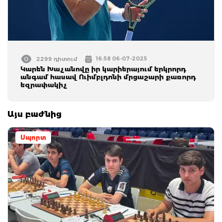
16:58 06-07-2025
2299 դիտում
Կարեն Խաչանովը իր կարիերայում երկրորդ
անգամ հասավ Ուիմբլդոնի մրցաշարի քառորդ
եզրափակիչ
Այս բաժնից
Սպորտ