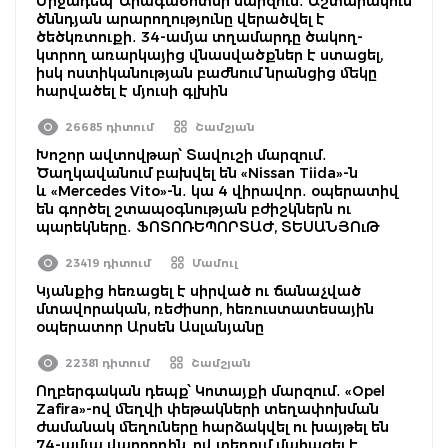
Միջադեպ՝ Արագածոտնի մարզում․ Աշտարակում
ծննդյան արարողությունը վերածվել է
ծեծկռտուքի․ 34-ամյա տղամարդը ծակող-
կտրող առարկայից վնասվածքներ է ստացել,
իսկ ոստիկանության բաժնում նրանցից մեկը
հարվածել է մյուսի գլխին
26685 դիտում
Շամշյան
Խոշոր ավտովթար՝ Տավուշի մարզում․
Ծաղկավանում բախվել են «Nissan Tiida»-ն
և «Mercedes Vito»-ն․ կա 4 վիրավոր․ օպերատիվ
են գործել շտապօգնության բժիշկներն ու
պարեկները․ ՖՈՏՈՌԵՊՈՐՏԱԺ, ՏԵՍԱՆՅՈւԹ
23419 դիտում
Մամուլ
Կյանքից հեռացել է սիրված ու ճանաչված
մտավորական, ռեժիսոր, հեռուստատեսային
օպերատոր Արսեն Ասլանյանը
22381 դիտում
Շամշյան
Ողբերգական դեպք՝ Կոտայքի մարզում․ «Opel
Zafira»-ով մեղվի փեթակների տեղափոխման
ժամանակ մեղուները հարձակվել ու խայթել են
74-ամյա վարորդին, ով տեղում մահացել է․