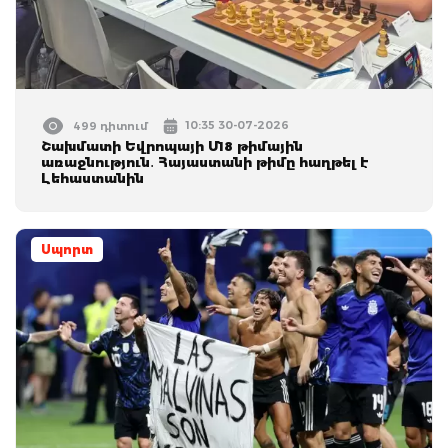
10:35 30-07-2026
499 դիտում
Շախմատի Եվրոպայի Մ18 թիմային
առաջնություն․ Հայաստանի թիմը հաղթել է
Լեհաստանին
Սպորտ