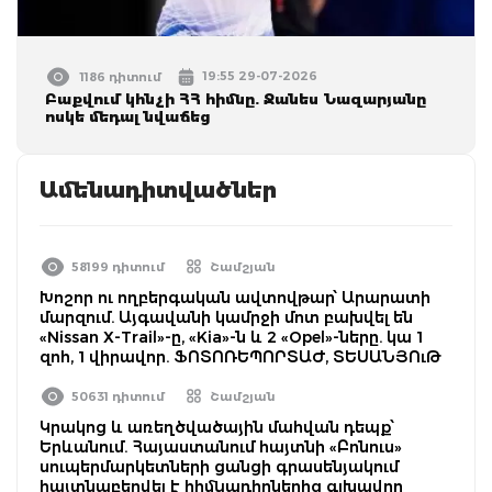
19:55 29-07-2026
1186 դիտում
Բաքվում կհնչի ՀՀ հիմնը. Ջանես Նազարյանը
ոսկե մեդալ նվաճեց
Ամենադիտվածներ
58199 դիտում
Շամշյան
Խոշոր ու ողբերգական ավտովթար՝ Արարատի
մարզում. Այգավանի կամրջի մոտ բախվել են
«Nissan X-Trail»-ը, «Kia»-ն և 2 «Opel»-ները. կա 1
զոհ, 1 վիրավոր. ՖՈՏՈՌԵՊՈՐՏԱԺ, ՏԵՍԱՆՅՈւԹ
50631 դիտում
Շամշյան
Կրակոց և առեղծվածային մահվան դեպք՝
Երևանում. Հայաստանում հայտնի «Բոնուս»
սուպերմարկետների ցանցի գրասենյակում
հայտնաբերվել է հիմնադիրներից գլխավոր