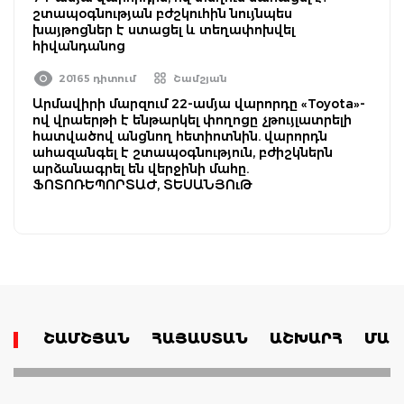
շտապօգնության բժշկուհին նույնպես
խայթոցներ է ստացել և տեղափոխվել
հիվանդանոց
20165 դիտում
Շամշյան
Արմավիրի մարզում 22-ամյա վարորդը «Toyota»-
ով վրաերթի է ենթարկել փողոցը չթույլատրելի
հատվածով անցնող հետիոտնին. վարորդն
ահազանգել է շտապօգնություն, բժիշկներն
արձանագրել են վերջինի մահը.
ՖՈՏՈՌԵՊՈՐՏԱԺ, ՏԵՍԱՆՅՈւԹ
ՇԱՄՇՅԱՆ
ՀԱՅԱՍՏԱՆ
ԱՇԽԱՐՀ
ՄԱՄ