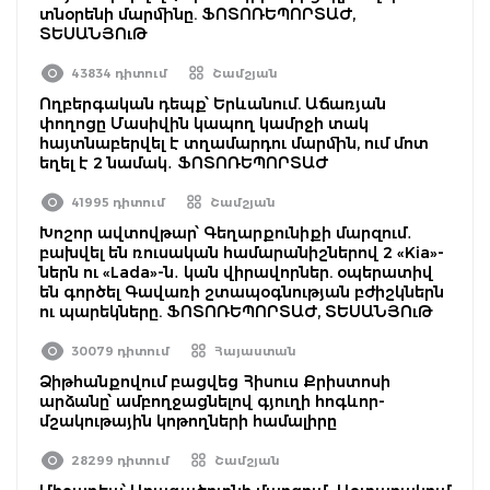
տնօրենի մարմինը. ՖՈՏՈՌԵՊՈՐՏԱԺ,
ՏԵՍԱՆՅՈւԹ
43834 դիտում
Շամշյան
Ողբերգական դեպք՝ Երևանում. Աճառյան
փողոցը Մասիվին կապող կամրջի տակ
հայտնաբերվել է տղամարդու մարմին, ում մոտ
եղել է 2 նամակ․ ՖՈՏՈՌԵՊՈՐՏԱԺ
41995 դիտում
Շամշյան
Խոշոր ավտովթար՝ Գեղարքունիքի մարզում․
բախվել են ռուսական համարանիշներով 2 «Kia»-
ներն ու «Lada»-ն․ կան վիրավորներ. օպերատիվ
են գործել Գավառի շտապօգնության բժիշկներն
ու պարեկները. ՖՈՏՈՌԵՊՈՐՏԱԺ, ՏԵՍԱՆՅՈւԹ
30079 դիտում
Հայաստան
Ձիթհանքովում բացվեց Հիսուս Քրիստոսի
արձանը՝ ամբողջացնելով գյուղի հոգևոր-
մշակութային կոթողների համալիրը
28299 դիտում
Շամշյան