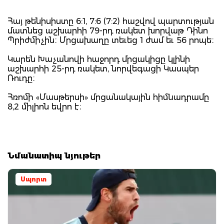
Հայ թենիսիստը 6:1, 7:6 (7:2) հաշվով պարտության
մատնեց աշխարհի 79-րդ ռակետ խորվաթ Դինո
Պրիժմիչին։ Մրցախաղը տեւեց 1 ժամ եւ 56 րոպե։
Կարեն Խաչանովի հաջորդ մրցակիցը կլինի
աշխարհի 25-րդ ռակետ, նորվեգացի Կասպեր
Ռուդը։
Հռոմի «Մասթերսի» մրցանակային հիմնադրամը
8,2 միլիոն եվրո է։
Նմանատիպ նյութեր
Սպորտ