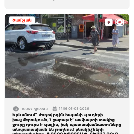
Շամշյան
14:16 05-08-2026
10047 դիտում
Երևանում՝ ժողովրդին հայտնի «յուղերի
խաչմերուկում», 1 շաբաթ է՝ ասֆալտի տակից
ջուրը դուրս է գալիս, իսկ պատասխանատուները
անպատասխան են թողնում բնակիչների
ահազանգերը. ՖՈՏՈՌԵՊՈՐՏԱԺ, ՏԵՍԱՆՅՈւԹ