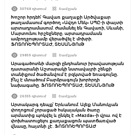
30768 դիտում
Շամշյան
Խոշոր հրդեհ՝ Գավառ քաղաքի Արծվաքար
թաղամասում գործող «Ավդո Մեկ» ՍՊԸ-ի փայտի
արտադրամասում. ժամանել են Գավառի, Սևանի,
Մարտունու հրշեջները. արտադրամասն
ամբողջությամբ վերածվել է մոխրի.
ՖՈՏՈՌԵՊՈՐՏԱԺ, ՏԵՍԱՆՅՈւԹ
29859 դիտում
Շամշյան
Արագածոտնի մարզի ընդհանուր իրավասության
դատարանի Աշտարակի նստավայրի շենքի
տանիքում ծածանվում է բզկտված եռագույնը․
ի՞նչ է մտածում Բարձրագույն խորհրդի
նախագահը. ՖՈՏՈՌԵՊՈՐՏԱԺ, ՏԵՍԱՆՅՈւԹ
26355 դիտում
Շամշյան
Արտակարգ դեպք՝ Երևանում. Ալեք Մանուկյան
փողոցում չորացած հսկայական ծառը
արմատից պոկվել և ընկել է «Mazda»-ի վրա. ով է
փոխհատուցելու քաղաքացուն պատճառված
վնասը, հայտնի չէ. ՖՈՏՈՌԵՊՈՐՏԱԺ