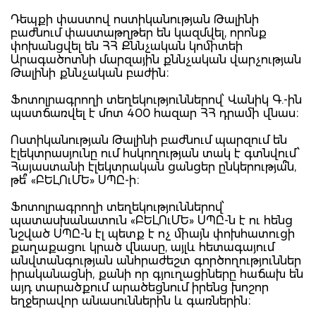
Դեպքի փաստով ոստիկանության Թալինի
բաժնում փաստաթղթեր են կազմվել, որոնք
փոխանցվել են ՀՀ Քննչական կոմիտեի
Արագածոտնի մարզային քննչական վարչության
Թալինի քննչական բաժին։
Ֆոտոլրագրողի տեղեկություններով՝ Վանիկ Գ.-ին
պատճառվել է մոտ 400 հազար ՀՀ դրամի վնաս։
Ոստիկանության Թալինի բաժնում պարզում են
էլեկտրասյունը ում հսկողության տակ է գտնվում՝
Հայաստանի էլեկտրական ցանցեր ընկերությա՞ն,
թե՞ «ԲԵԼՈւՄԵ» ՍՊԸ-ի։
Ֆոտոլրագրողի տեղեկություններով՝
պատասխանատուն «ԲԵԼՈւՄԵ» ՍՊԸ-ն է ու հենց
նշված ՍՊԸ-ն էլ պետք է ոչ միայն փոխհատուցի
քաղաքացու կրած վնասը, այլև հետագայում
անվտանգության անհրաժեշտ գործողություններ
իրականացնի, քանի որ գյուղացիները հաճախ են
այդ տարածքում արածեցնում իրենց խոշոր
եղջերավոր անասուններին և գառներին։