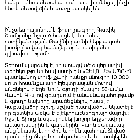
հանքում հոսանքահարում է տեղի ունեցել, ինչի
հետևանքով ձին և գառը սատկել են։
Ինչպես հայտնում է ֆոտոլրագրող Գագիկ
Շամշյանը, նշված հասցե է ժամանել
ոստիկանության Թալինի բաժնի հերթապահ
խումբը՝ ավագ համայնքային ոստիկանի
գլխավորությամբ։
Տեղում պարզվել է, որ ստացված օպերատիվ
տեղեկությունը հավաստի է և «ԲԵԼՈւՄԵ» ՍՊԸ-ին
պատկանող տուֆ քարի հանքը սնուցող 10 000
վոլտ հոսանքալարի էլեկտրասյան մոտով
անցնելիս է եղել նույն գյուղի բնակիչ 53-ամյա
Վանիկ Գ.-ն, ով զբաղվում է անասնապահությամբ
և գյուղի նախիրը արածեցնելով հասել է
Կաքավաձոր գյուղ, նշված հատվածում նկատել է,
որ գետնին առկա է էլեկտրաէներգիայի մալուխ։
Իջել է ձիուց և սկսել հսկել խոշոր եղջերավոր
անասուններին և գառներին։ Կարճ ժամանակ
անց նկատել է, որ ձին և իրեն պահ հանձնված
գառներից մեկը հոսանքահարվել և սատկել են։