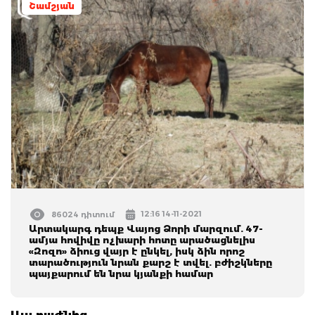
Շամշյան
12:16 14-11-2021
86024 դիտում
Արտակարգ դեպք Վայոց Ձորի մարզում. 47-
ամյա հովիվը ոչխարի հոտը արածացնելիս
«Զոզո» ձիուց վայր է ընկել, իսկ ձին որոշ
տարածություն նրան քարշ է տվել. բժիշկները
պայքարում են նրա կյանքի համար