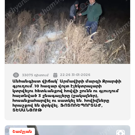
22:26 31-01-2026
33075 դիտում
Անհանգիստ վիճակ՝ Արմավիրի մարզի Ջրարփի
գյուղում․ 10 հազար վոլտ էլեկտրալարի
կտրվելու հետևանքով հովվի շունն ու գյուղում
հայտնված 3 շնագայլերը (շակալներ),
հոսանքահարվել ու սատկել են․ հովիվները
հրաշքով են փրկվել․ ՖՈՏՈՌԵՊՈՐՏԱԺ,
ՏԵՍԱՆՅՈՒԹ
Շամշյան