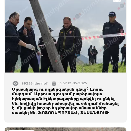
15:37 12-05-2025
99233 դիտում
Արտակարգ ու ողբերգական դեպք՝ Լոռու
մարզում. Արջուտ գյուղում բարձրավոլտ
էլեկտրասյան էլեկտրալարերը պոկվել ու ընկել
են. հովիվը հոսանքահարվել ու տեղում մահացել
է. մի քանի խոշոր եղջերավոր անասուններ
սատկել են. ՖՈՏՈՌԵՊՈՐՏԱԺ, ՏԵՍԱՆՅՈՒԹ