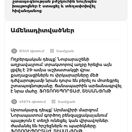
շտապօգնության բժշկուհին նույնպես
խայթոցներ է ստացել և տեղափոխվել
հիվանդանոց
Ամենադիտվածներ
61345 դիտում
Շամշյան
Ողբերգական դեպք՝ Նուբարաշենի
աղբավայրում. տրակտորով աղբը հրելիս այն
լցվել է 29-ամյա աշխատակցի վրա.
քաղաքացիներն ու փրկարարները մեծ
դժվարությամբ նրան դուրս են բերել ու մոտեցրել
շտապօգնությանը. ճանապարհին արձանագրվել
է նրա մահը. ՖՈՏՈՌԵՊՈՐՏԱԺ, ՏԵՍԱՆՅՈւԹ
45674 դիտում
Շամշյան
Արտակարգ դեպք՝ Արմավիրի մարզում.
Նորապատում գործող բենզալցակայանում
պայթյուն է տեղի ունեցել. կան վիրավորներ.
ժամանել են հրշեջներն ու պարեկները.
ՖՈՏՈՌԵՊՈՐՏԱԺ, ՏԵՍԱՆՅՈւԹ