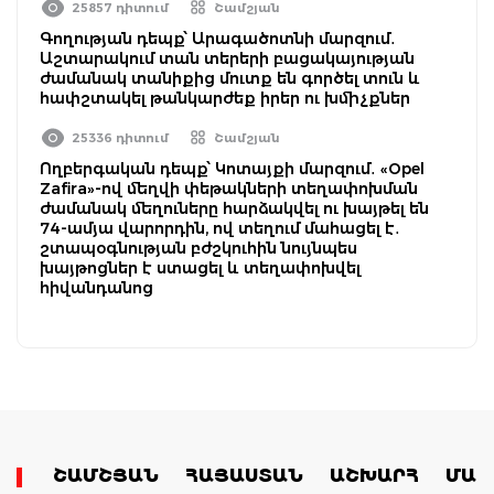
25857 դիտում
Շամշյան
Գողության դեպք՝ Արագածոտնի մարզում․
Աշտարակում տան տերերի բացակայության
ժամանակ տանիքից մուտք են գործել տուն և
հափշտակել թանկարժեք իրեր ու խմիչքներ
25336 դիտում
Շամշյան
Ողբերգական դեպք՝ Կոտայքի մարզում․ «Opel
Zafira»-ով մեղվի փեթակների տեղափոխման
ժամանակ մեղուները հարձակվել ու խայթել են
74-ամյա վարորդին, ով տեղում մահացել է․
շտապօգնության բժշկուհին նույնպես
խայթոցներ է ստացել և տեղափոխվել
հիվանդանոց
ՇԱՄՇՅԱՆ
ՀԱՅԱՍՏԱՆ
ԱՇԽԱՐՀ
ՄԱՄ