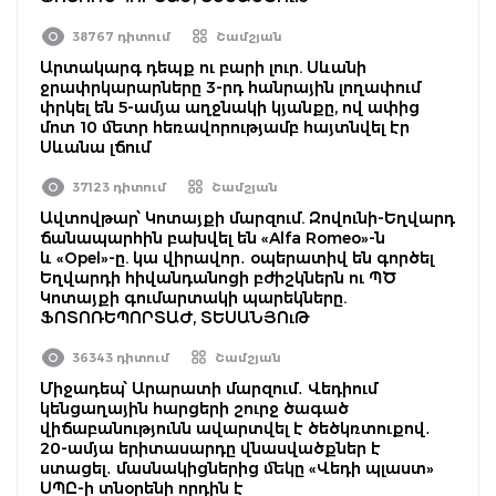
38767 դիտում
Շամշյան
Արտակարգ դեպք ու բարի լուր. Սևանի
ջրափրկարարները 3-րդ հանրային լողափում
փրկել են 5-ամյա աղջնակի կյանքը, ով ափից
մոտ 10 մետր հեռավորությամբ հայտնվել էր
Սևանա լճում
37123 դիտում
Շամշյան
Ավտովթար՝ Կոտայքի մարզում. Զովունի-Եղվարդ
ճանապարհին բախվել են «Alfa Romeo»-ն
և «Opel»-ը. կա վիրավոր․ օպերատիվ են գործել
Եղվարդի հիվանդանոցի բժիշկներն ու ՊԾ
Կոտայքի գումարտակի պարեկները.
ՖՈՏՈՌԵՊՈՐՏԱԺ, ՏԵՍԱՆՅՈւԹ
36343 դիտում
Շամշյան
Միջադեպ՝ Արարատի մարզում․ Վեդիում
կենցաղային հարցերի շուրջ ծագած
վիճաբանությունն ավարտվել է ծեծկռտուքով․
20-ամյա երիտասարդը վնասվածքներ է
ստացել․ մասնակիցներից մեկը «Վեդի պլաստ»
ՍՊԸ-ի տնօրենի որդին է