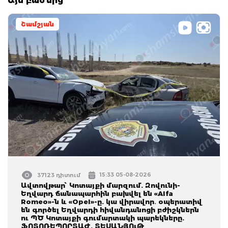
Այս բաժնից
Շամշյան
15:33 05-08-2026
37123 դիտում
Ավտովթար՝ Կոտայքի մարզում. Զովունի-
Եղվարդ ճանապարհին բախվել են «Alfa
Romeo»-ն և «Opel»-ը. կա վիրավոր․ օպերատիվ
են գործել Եղվարդի հիվանդանոցի բժիշկներն
ու ՊԾ Կոտայքի գումարտակի պարեկները.
ՖՈՏՈՌԵՊՈՐՏԱԺ, ՏԵՍԱՆՅՈւԹ