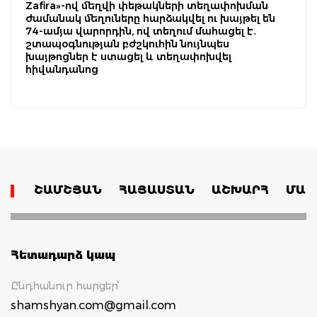
Zafira»-ով մեղվի փեթակների տեղափոխման
ժամանակ մեղուները հարձակվել ու խայթել են
74-ամյա վարորդին, ով տեղում մահացել է․
շտապօգնության բժշկուհին նույնպես
խայթոցներ է ստացել և տեղափոխվել
հիվանդանոց
ՇԱՄՇՅԱՆ
ՀԱՅԱՍՏԱՆ
ԱՇԽԱՐՀ
ՄԱՄ
Հետադարձ կապ
Ընդհանուր հարցեր՝
shamshyan.com@gmail.com