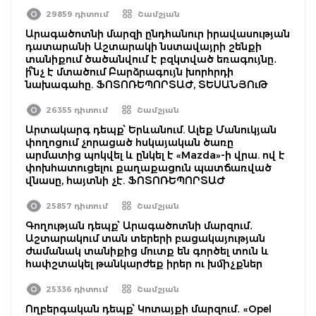
29859 դիտում
Շամշյան
Արագածոտնի մարզի ընդհանուր իրավասության
դատարանի Աշտարակի նստավայրի շենքի
տանիքում ծածանվում է բզկտված եռագույնը․
ի՞նչ է մտածում Բարձրագույն խորհրդի
նախագահը. ՖՈՏՈՌԵՊՈՐՏԱԺ, ՏԵՍԱՆՅՈւԹ
26355 դիտում
Շամշյան
Արտակարգ դեպք՝ Երևանում. Ալեք Մանուկյան
փողոցում չորացած հսկայական ծառը
արմատից պոկվել և ընկել է «Mazda»-ի վրա. ով է
փոխհատուցելու քաղաքացուն պատճառված
վնասը, հայտնի չէ. ՖՈՏՈՌԵՊՈՐՏԱԺ
25857 դիտում
Շամշյան
Գողության դեպք՝ Արագածոտնի մարզում․
Աշտարակում տան տերերի բացակայության
ժամանակ տանիքից մուտք են գործել տուն և
հափշտակել թանկարժեք իրեր ու խմիչքներ
25336 դիտում
Շամշյան
Ողբերգական դեպք՝ Կոտայքի մարզում․ «Opel