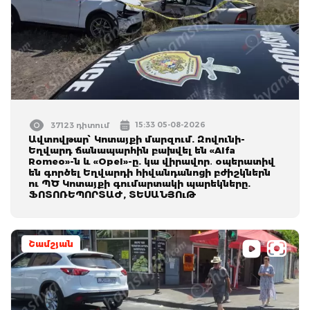
15:33 05-08-2026
37123 դիտում
Ավտովթար՝ Կոտայքի մարզում. Զովունի-
Եղվարդ ճանապարհին բախվել են «Alfa
Romeo»-ն և «Opel»-ը. կա վիրավոր․ օպերատիվ
են գործել Եղվարդի հիվանդանոցի բժիշկներն
ու ՊԾ Կոտայքի գումարտակի պարեկները.
ՖՈՏՈՌԵՊՈՐՏԱԺ, ՏԵՍԱՆՅՈւԹ
Շամշյան