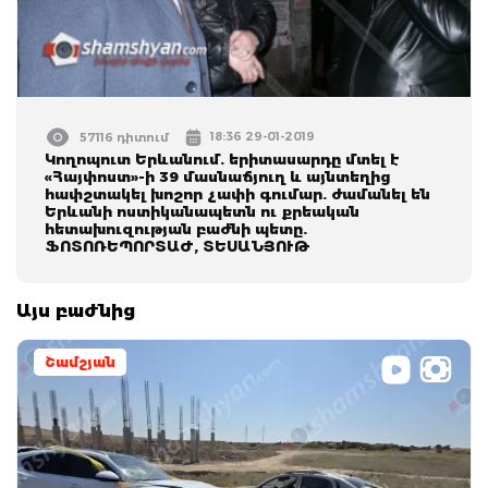
18:36 29-01-2019
57116 դիտում
Կողոպուտ Երևանում. երիտասարդը մտել է
«Հայփոստ»-ի 39 մասնաճյուղ և այնտեղից
հափշտակել խոշոր չափի գումար. ժամանել են
Երևանի ոստիկանապետն ու քրեական
հետախուզության բաժնի պետը.
ՖՈՏՈՌԵՊՈՐՏԱԺ, ՏԵՍԱՆՅՈՒԹ
Այս բաժնից
Շամշյան