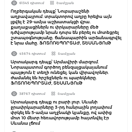
61345 դիտում
Շամշյան
Ողբերգական դեպք՝ Նուբարաշենի
աղբավայրում. տրակտորով աղբը հրելիս այն
լցվել է 29-ամյա աշխատակցի վրա.
քաղաքացիներն ու փրկարարները մեծ
դժվարությամբ նրան դուրս են բերել ու մոտեցրել
շտապօգնությանը. ճանապարհին արձանագրվել
է նրա մահը. ՖՈՏՈՌԵՊՈՐՏԱԺ, ՏԵՍԱՆՅՈւԹ
45674 դիտում
Շամշյան
Արտակարգ դեպք՝ Արմավիրի մարզում.
Նորապատում գործող բենզալցակայանում
պայթյուն է տեղի ունեցել. կան վիրավորներ.
ժամանել են հրշեջներն ու պարեկները.
ՖՈՏՈՌԵՊՈՐՏԱԺ, ՏԵՍԱՆՅՈւԹ
38767 դիտում
Շամշյան
Արտակարգ դեպք ու բարի լուր. Սևանի
ջրափրկարարները 3-րդ հանրային լողափում
փրկել են 5-ամյա աղջնակի կյանքը, ով ափից
մոտ 10 մետր հեռավորությամբ հայտնվել էր
Սևանա լճում