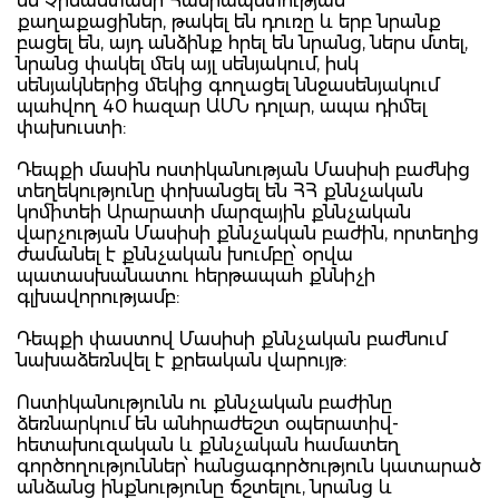
են Չինաստանի Հանրապետության
քաղաքացիներ, թակել են դուռը և երբ նրանք
բացել են, այդ անձինք հրել են նրանց, ներս մտել,
նրանց փակել մեկ այլ սենյակում, իսկ
սենյակներից մեկից գողացել ննջասենյակում
պահվող 40 հազար ԱՄՆ դոլար, ապա դիմել
փախուստի:
Դեպքի մասին ոստիկանության Մասիսի բաժնից
տեղեկությունը փոխանցել են ՀՀ քննչական
կոմիտեի Արարատի մարզային քննչական
վարչության Մասիսի քննչական բաժին, որտեղից
ժամանել է քննչական խումբը՝ օրվա
պատասխանատու հերթապահ քննիչի
գլխավորությամբ:
Դեպքի փաստով Մասիսի քննչական բաժնում
նախաձեռնվել է քրեական վարույթ:
Ոստիկանությունն ու քննչական բաժինը
ձեռնարկում են անհրաժեշտ օպերատիվ-
հետախուզական և քննչական համատեղ
գործողություններ՝ հանցագործություն կատարած
անձանց ինքնությունը ճշտելու, նրանց և