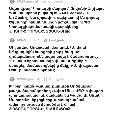
37123 դիտում
Շամշյան
Ավտովթար՝ Կոտայքի մարզում. Զովունի-Եղվարդ
ճանապարհին բախվել են «Alfa Romeo»-ն
և «Opel»-ը. կա վիրավոր․ օպերատիվ են գործել
Եղվարդի հիվանդանոցի բժիշկներն ու ՊԾ
Կոտայքի գումարտակի պարեկները.
ՖՈՏՈՌԵՊՈՐՏԱԺ, ՏԵՍԱՆՅՈւԹ
36343 դիտում
Շամշյան
Միջադեպ՝ Արարատի մարզում․ Վեդիում
կենցաղային հարցերի շուրջ ծագած
վիճաբանությունն ավարտվել է ծեծկռտուքով․
20-ամյա երիտասարդը վնասվածքներ է
ստացել․ մասնակիցներից մեկը «Վեդի պլաստ»
ՍՊԸ-ի տնօրենի որդին է
30768 դիտում
Շամշյան
Խոշոր հրդեհ՝ Գավառ քաղաքի Արծվաքար
թաղամասում գործող «Ավդո Մեկ» ՍՊԸ-ի փայտի
արտադրամասում. ժամանել են Գավառի, Սևանի,
Մարտունու հրշեջները. արտադրամասն
ամբողջությամբ վերածվել է մոխրի.
ՖՈՏՈՌԵՊՈՐՏԱԺ, ՏԵՍԱՆՅՈւԹ