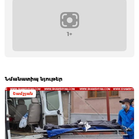
1+
Նմանատիպ նյութեր
Շամշյան