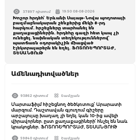
19:50 08-08-2026
37897 դիտում
Խոշոր հրդեհ՝ Երևանի Սայաթ-Նովա պողոտայի
բազմաբնակարան շենքերից մեկի 8-րդ
հարկում. հրշեջները տարհանել են
քաղաքացիներին. հրդեհը գազի հետ կապ չի
ունեցել. նախնական տեղեկություններով՝
պատճառն օդորակիչին միացված
էլեկտրալարերն են եղել. ՖՈՏՈՌԵՊՈՐՏԱԺ,
ՏԵՍԱՆՅՈւԹ
Ամենադիտվածներ
93862 դիտում
Շամշյան
Մարտաֆիլմ հիշեցնող ծեծկռտուք՝ Արարատի
մարզում. Դաշտավան գյուղում գիշերը
արշալույսը խաղաղ չի եղել. կան 10-ից ավելի
վիրավորներ. ըստ քաղաքացիների՝ հնչել են նաև
կրակոցներ. ՖՈՏՈՌԵՊՈՐՏԱԺ, ՏԵՍԱՆՅՈՒԹ
59840 դիտում
Շամշյան