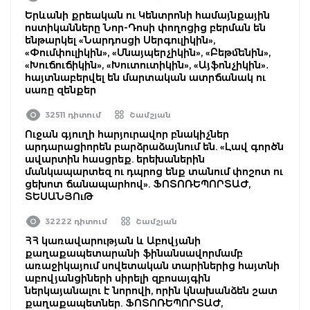
Երևանի քրեական ու Կենտրոնի համայնքային
ոստիկանները Նոր-Դոսի փողոցից բերման են
ենթարկել «Նարդոսցի Սերգուլիկին»,
«Փումփուլիկին», «Սնայպերչիկին», «Բեթմենին»,
«Խուճուճիկին», «Խուտուտիկին», «Այֆոնչիկին»․
հայտնաբերվել են մարտական ատրճանակ ու
սառը զենքեր
32511 դիտում
Շամշյան
Ուջան գյուղի հարյուրավոր բնակիչներ
արդարացիորեն բարձրաձայնում են. «Լավ գործն
ավարտին հասցրեք. երեխաներին
մանկապարտեզ ու դպրոց ենք տանում փոշոտ ու
ցեխոտ ճանապարհով». ՖՈՏՈՌԵՊՈՐՏԱԺ,
ՏԵՍԱՆՅՈւԹ
32222 դիտում
Շամշյան
ՀՀ կառավարության և Աբովյանի
քաղաքապետարանի ֆինանսավորմամբ
առաջիկայում սովետական տարիներից հայտնի
աբովյանցիների սիրելի զբոսայգին
ներկայանալու է նորովի, որին կնախանձեն շատ
քաղաքապետներ. ՖՈՏՈՌԵՊՈՐՏԱԺ,