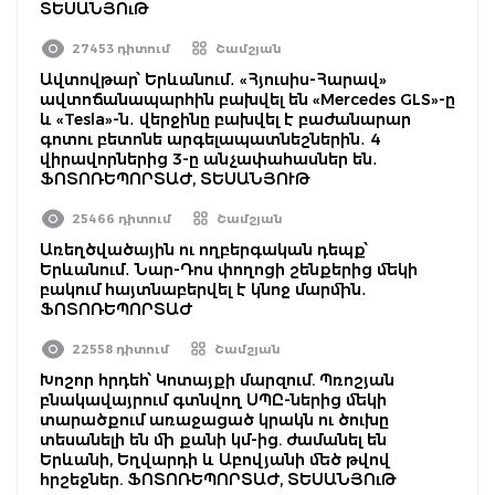
ՏԵՍԱՆՅՈւԹ
27453 դիտում
Շամշյան
Ավտովթար՝ Երևանում․ «Հյուսիս-Հարավ»
ավտոճանապարհին բախվել են «Mercedes GLS»-ը
և «Tesla»-ն․ վերջինը բախվել է բաժանարար
գոտու բետոնե արգելապատնեշներին․ 4
վիրավորներից 3-ը անչափահասներ են․
ՖՈՏՈՌԵՊՈՐՏԱԺ, ՏԵՍԱՆՅՈՒԹ
25466 դիտում
Շամշյան
Առեղծվածային ու ողբերգական դեպք՝
Երևանում․ Նար-Դոս փողոցի շենքերից մեկի
բակում հայտնաբերվել է կնոջ մարմին․
ՖՈՏՈՌԵՊՈՐՏԱԺ
22558 դիտում
Շամշյան
Խոշոր հրդեհ՝ Կոտայքի մարզում. Պռոշյան
բնակավայրում գտնվող ՍՊԸ-ներից մեկի
տարածքում առաջացած կրակն ու ծուխը
տեսանելի են մի քանի կմ-ից. ժամանել են
Երևանի, Եղվարդի և Աբովյանի մեծ թվով
հրշեջներ. ՖՈՏՈՌԵՊՈՐՏԱԺ, ՏԵՍԱՆՅՈւԹ