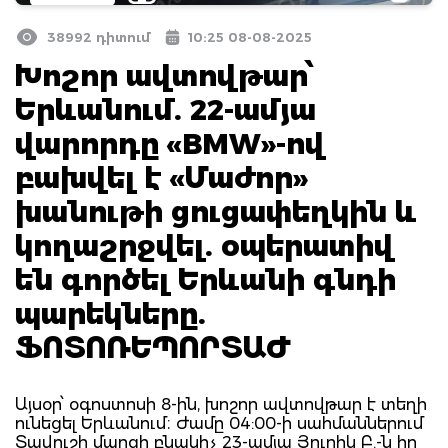
38992 դիտում
10:25 08-08-2025
Խոշոր ավտովթար՝
Երևանում. 22-ամյա
վարորդը «BMW»-ով
բախվել է «Մաժոր»
խանութի ցուցափեղկին և
կողաշրջվել. օպերատիվ
են գործել Երևանի գնդի
պարեկները.
ՖՈՏՈՌԵՊՈՐՏԱԺ
Այսօր՝ օգոստոսի 8-ին, խոշոր ավտովթար է տեղի
ունեցել Երևանում։ Ժամը 04:00-ի սահմաններում
Տավուշի մարզի բնակիչ 23-ամյա Յուրիկ Բ.-ն իր