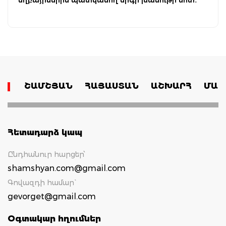
ՇԱՄՇՅԱՆ
ՀԱՅԱՍՏԱՆ
ԱՇԽԱՐՀ
ՄԱՄ
Հետադարձ կապ
Ընդհանուր հարցեր՝
shamshyan.com@gmail.com
Գովազդի համար`
gevorget@gmail.com
Օգտակար հղումներ