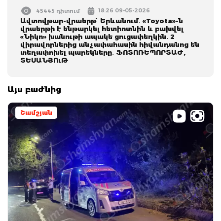
18:26 09-05-2026
45445 դիտում
Ավտովթար-վրաերթ՝ Երևանում․ «Toyota»-ն
վրաերթի է ենթարկել հետիոտնին և բախվել
«Նիկո» խանութի ապակե ցուցափեղկին․ 2
վիրավորներից անչափահասին հիվանդանոց են
տեղափոխել պարեկները․ ՖՈՏՈՌԵՊՈՐՏԱԺ,
ՏԵՍԱՆՅՈւԹ
Այս բաժնից
Շամշյան