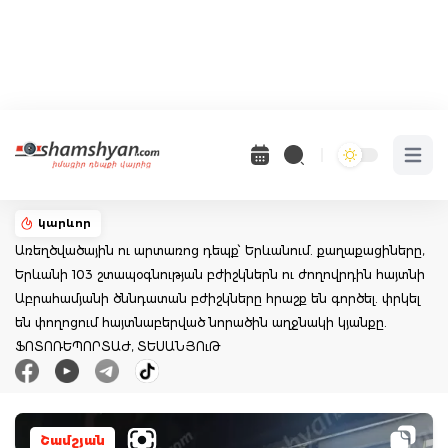
Open 
կարևոր
Առեղծվածային ու արտառոց դեպք՝ Երևանում. քաղաքացիները,
Երևանի 103 շտապօգնության բժիշկներն ու ժողովրդին հայտնի
Աբրահամյանի ծննդատան բժիշկները հրաշք են գործել. փրկել
են փողոցում հայտնաբերված նորածին աղջնակի կյանքը.
ՖՈՏՈՌԵՊՈՐՏԱԺ, ՏԵՍԱՆՅՈւԹ
Շամշյան