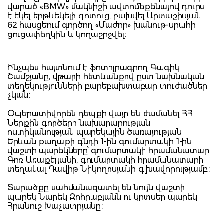
վարած «BMW» մակնիշի ավտոմեքենայով դուրս
է եկել երթևեկելի գոտուց, բախվել Արտաշիսյան
62 հասցեում գործող «Մաժոր» խանութ-սրահի
ցուցափեղկին և կողաշրջվել։
Ինչպես հայտնում է ֆոտոլրագրող Գագիկ
Շամշյանը, վթարի հետևանքով ըստ նախնական
տեղեկությունների բարեբախտաբար տուժածներ
չկան։
Օպերատիվորեն դեպքի վայր են ժամանել ՀՀ
Ներքին գործերի նախարարության
ոստիկանության պարեկային ծառայության
Երևան քաղաքի գնդի 1-ին գումարտակի 1-ին
վաշտի պարեկները՝ գումարտակի հրամանատար
Գոռ Առաքելյանի, գումարտակի հրամանատարի
տեղակալ Դավիթ Նիկողոսյանի գլխավորությամբ։
Տարածքը սահմանազատել են նույն վաշտի
պարեկ Նարեկ Զոհրաբյանն ու կրտսեր պարեկ
Հրանուշ Խաչատրյանը։