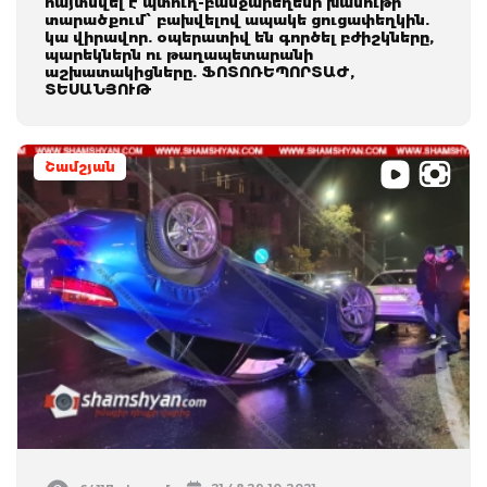
հայտնվել է պտուղ-բանջարեղենի խանութի
տարածքում՝ բախվելով ապակե ցուցափեղկին.
կա վիրավոր. օպերատիվ են գործել բժիշկները,
պարեկներն ու թաղապետարանի
աշխատակիցները. ՖՈՏՈՌԵՊՈՐՏԱԺ,
ՏԵՍԱՆՅՈՒԹ
Շամշյան