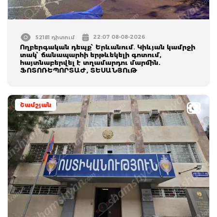
22:07 08-08-2026
52181 դիտում
Ողբերգական դեպք՝ Երևանում․ Կիևյան կամրջի
տակ՝ ճանապարհի երթևեկելի գոտում,
հայտնաբերվել է տղամարդու մարմին.
ՖՈՏՈՌԵՊՈՐՏԱԺ, ՏԵՍԱՆՅՈւԹ
Շամշյան