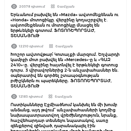
20378 դիտում
Շամշյան
Երևանում բախվել են «Mazda» ավտոմեքենան ու
«Honda» մոտոցիկլը. վերջինը կողաշրջվել է.
ավտոմեքենան ու մոտոցիկլը մնացել են
երթևեկելի գոտում. ՖՈՏՈՌԵՊՈՐՏԱԺ,
ՏԵՍԱՆՅՈւԹ
12210 դիտում
Շամշյան
Խոշոր ավտովթար՝ Կոտայքի մարզում․ Եղվարդի
կամրջի մոտ բախվել են «Mercedes»-ը և «ԳԱԶ
2410»-ը․ վերջինը հայտնվել է երթևեկելի գոտուց
դուրս․ 3 վիրավորներից 2-ն անչափահասներ են․
օպերատիվ են գործել շտապօգնության
բժիշկներն ու պարեկները․ ՖՈՏՈՌԵՊՈՐՏԱԺ,
ՏԵՍԱՆՅՈւԹ
12183 դիտում
Շամշյան
Ոստիկանները Էջմիածնում կանխել են մի խումբ
անձանց, այդ թվում՝ անչափահասների կողմից
նախապատրաստվող վրեժխնդրություն, նրանք,
հաշվեհարդար տեսնելու նպատակով, սառը
զենքերով զինված, դարանակալել էին
եղբայրներին պատկանող մրգի խանութի մոտ․