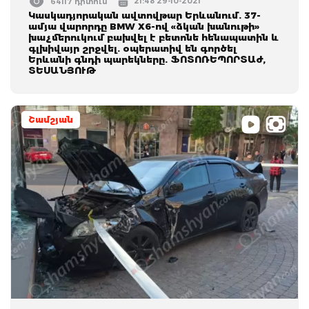
21:48 29-10-2021
64117 դիտում
Կասկադյորական ավտովթար Երևանում. 37-
ամյա վարորդը BMW X6-ով «ձկան խանութի»
խաչմերուկում բախվել է բետոնե հենապատին և
գլխիվայր շրջվել. օպերատիվ են գործել
Երևանի գնդի պարեկները. ՖՈՏՈՌԵՊՈՐՏԱժ,
ՏԵՍԱՆՅՈՒԹ
Շամշյան