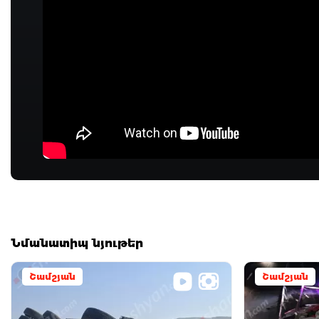
Նմանատիպ նյութեր
Շամշյան
Շամշյան