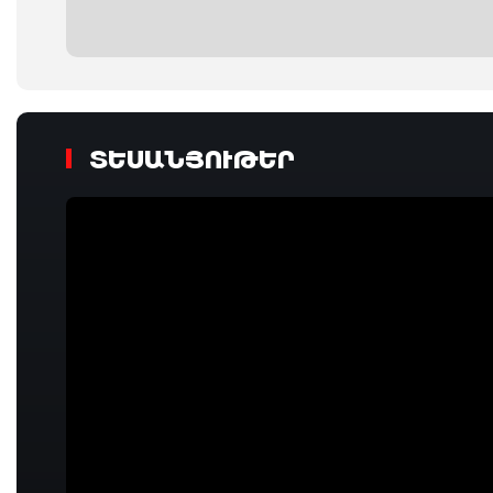
ՏԵՍԱՆՅՈՒԹԵՐ