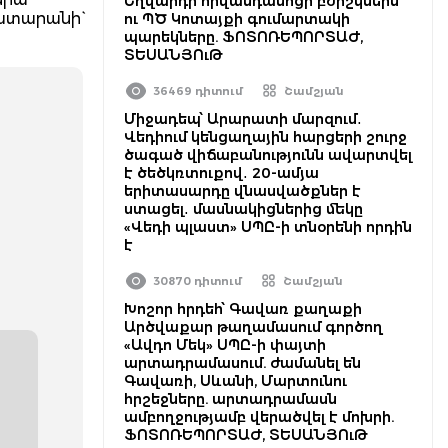
Եղվարդի հիվանդանոցի բժիշկներն
ատարանի`
ու ՊԾ Կոտայքի գումարտակի
պարեկները. ՖՈՏՈՌԵՊՈՐՏԱԺ,
ՏԵՍԱՆՅՈւԹ
36469 դիտում
Շամշյան
Միջադեպ՝ Արարատի մարզում․
Վեդիում կենցաղային հարցերի շուրջ
ծագած վիճաբանությունն ավարտվել
է ծեծկռտուքով․ 20-ամյա
երիտասարդը վնասվածքներ է
ստացել․ մասնակիցներից մեկը
«Վեդի պլաստ» ՍՊԸ-ի տնօրենի որդին
է
30870 դիտում
Շամշյան
Խոշոր հրդեհ՝ Գավառ քաղաքի
Արծվաքար թաղամասում գործող
«Ավդո Մեկ» ՍՊԸ-ի փայտի
արտադրամասում. ժամանել են
Գավառի, Սևանի, Մարտունու
հրշեջները. արտադրամասն
ամբողջությամբ վերածվել է մոխրի.
ՖՈՏՈՌԵՊՈՐՏԱԺ, ՏԵՍԱՆՅՈւԹ