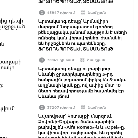
ՖՈՏՈՌԵՊՈՐՏԱԺ, ՏԵՍԱՆՅՈւԹ
45947 դիտում
Շամշյան
ցից դեպի
Արտակարգ դեպք՝ Արմավիրի
ղաշրջված
մարզում. Նորապատում գործող
բենզալցակայանում պայթյուն է տեղի
ունեցել. կան վիրավորներ. ժամանել
են հրշեջներն ու պարեկները.
ան
ՖՈՏՈՌԵՊՈՐՏԱԺ, ՏԵՍԱՆՅՈւԹ
38842 դիտում
Շամշյան
 քաղաքի
րտակի
Արտակարգ դեպք ու բարի լուր.
Սևանի ջրափրկարարները 3-րդ
հանրային լողափում փրկել են 5-ամյա
ը։
աղջնակի կյանքը, ով ափից մոտ 10
մետր հեռավորությամբ հայտնվել էր
Սևանա լճում
37207 դիտում
Շամշյան
վում։
Ավտովթար՝ Կոտայքի մարզում.
Զովունի-Եղվարդ ճանապարհին
բախվել են «Alfa Romeo»-ն և «Opel»-ը.
կա վիրավոր․ օպերատիվ են գործել
նրա