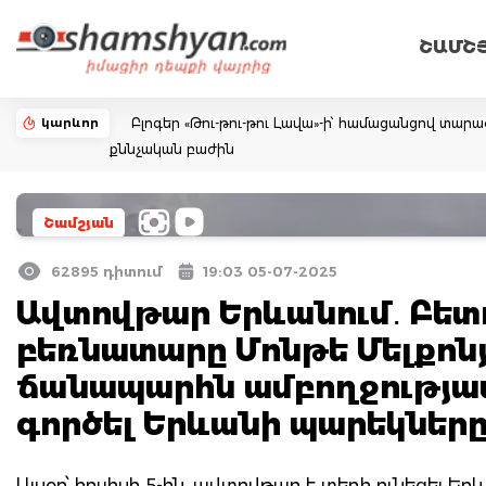
ՇԱՄՇ
կարևոր
Բլոգեր «Թու-թու-թու Լավա»-ի՝ համացանցով տար
քննչական բաժին
Շամշյան
62895 դիտում
19:03 05-07-2025
Ավտովթար Երևանում․ Բե
բեռնատարը Մոնթե Մելքոնյ
ճանապարհն ամբողջությամ
գործել Երևանի պարեկներ
Այսօր՝ հուլիսի 5-ին, ավտովթար է տեղի ունեցել Եր