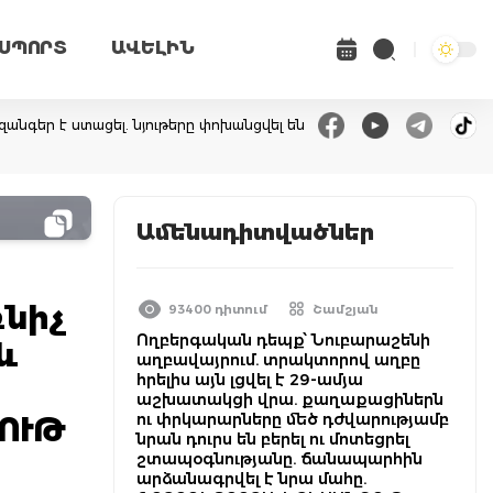
ՍՊՈՐՏ
ԱՎԵԼԻՆ
զանգեր է ստացել. նյութերը փոխանցվել են
Ամենադիտվածներ
ռնիչ
93400 դիտում
Շամշյան
Ողբերգական դեպք՝ Նուբարաշենի
և
աղբավայրում. տրակտորով աղբը
հրելիս այն լցվել է 29-ամյա
աշխատակցի վրա. քաղաքացիներն
ու փրկարարները մեծ դժվարությամբ
ՅՈՒԹ
նրան դուրս են բերել ու մոտեցրել
շտապօգնությանը. ճանապարհին
արձանագրվել է նրա մահը.