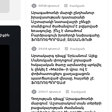
30138 դիտում
Շամշյան
Արագածոտնի մարզի ընդհանուր
իրավասության դատարանի
Աշտարակի նստավայրի շենքի
տանիքում ծածանվում է բզկտված
եռագույնը․ ի՞նչ է մտածում
իքին
Բարձրագույն խորհրդի նախագահը.
ՖՈՏՈՌԵՊՈՐՏԱԺ, ՏԵՍԱՆՅՈւԹ
26418 դիտում
Շամշյան
Արտակարգ դեպք՝ Երևանում. Ալեք
Մանուկյան փողոցում չորացած
հսկայական ծառը արմատից պոկվել
և ընկել է «Mazda»-ի վրա. ով է
փոխհատուցելու քաղաքացուն
պատճառված վնասը, հայտնի չէ.
ՖՈՏՈՌԵՊՈՐՏԱԺ
25947 դիտում
Շամշյան
Գողության դեպք՝ Արագածոտնի
մարզում․ Աշտարակում տան տերերի
բացակայության ժամանակ