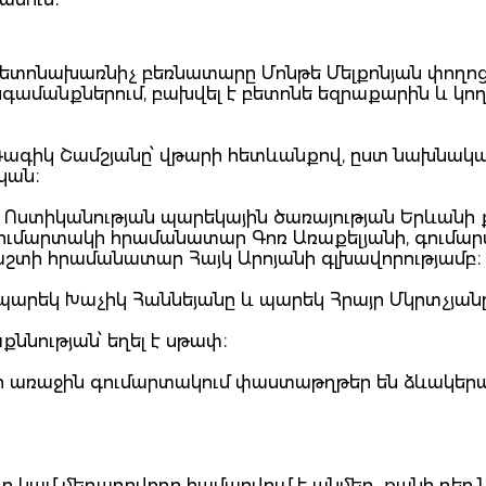
 բետոնախառնիչ բեռնատարը Մոնթե Մելքոնյան փողո
գամանքներում, բախվել է բետոնե եզրաքարին և կո
 Գագիկ Շամշյանը՝ վթարի հետևանքով, ըստ նախնակ
կան։
ն Ոստիկանության պարեկային ծառայության Երևանի
 գումարտակի հրամանատար Գոռ Առաքելյանի, գումա
շտի հրամանատար Հայկ Արոյանի գլխավորությամբ։
արեկ Խաչիկ Հաննեյանը և պարեկ Հրայր Մկրտչյան
ննության՝ եղել է սթափ։
 առաջին գումարտակում փաստաթղթեր են ձևակերպ
 կամ մեղադրվողը համարվում է անմեղ, քանի դեռ 