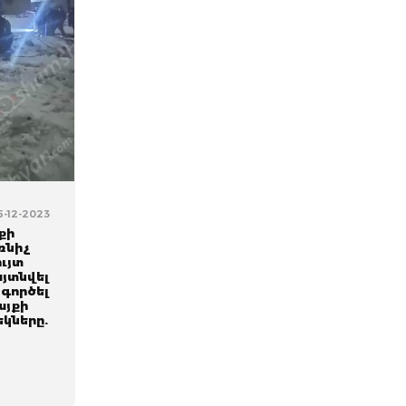
25-12-2023
քի
ռնիչ
ւյտ
այտնվել
 գործել
այքի
կները.