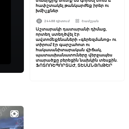
տանիքից մուտք են գործել տուն և
հափշտակել թանկարժեք իրեր ու
խմիչքներ
24488 դիտում
Շամշյան
Աշտարակի դատարանի դիմաց,
որտեղ ստեղծվել էր
ավտոմեքենաների «գերեզմանոց» ու
տիրում էր գարշահոտ ու
հակասանիտարական վիճակ,
պատասխանատուները վերջապես
տարածքը բերեցին նախկին տեսքին.
ՖՈՏՈՌԵՊՈՐՏԱԺ, ՏԵՍԱՆՅՈւԹԵՐ