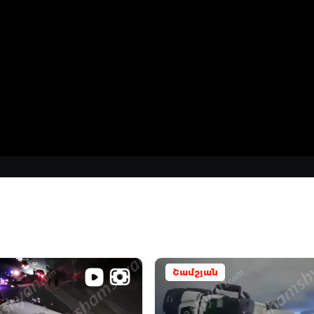
Շամշյան