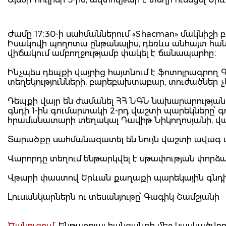
Ժամը 17։30-ի սահմաններում «Shacman» մակնիշի
Իսակովի պողոտա ընթանալիս, դեռևս անհայտ հան
վիճակում ամբողջությամբ փակել է ճանապարհը։
Ինչպես դեպքի վայրից հայտնում է ֆոտոլրագրող
տեղեկությունների, բարեբախտաբար, տուժածներ չ
Դեպքի վայր են ժամանել ՀՀ ՆԳՆ նախարարությա
գնդի 1-ին գումարտակի 2-րդ վաշտի պարեկները՝
հրամանատարի տեղակալ Դավիթ Նիկողոսյանի, վա
Տարածքը սահմանազատել են նույն վաշտի ավագ պ
Վարորդը տեղում ենթարկվել է սթափության փորձաք
Վթարի փաստով Երևան քաղաքի պարեկային գնդի
Լուսանկարներն ու տեսանյութը՝ Գագիկ Շամշյանի
Ծանուցում.
Ենթադրյալ հանցանքի մեջ կասկածվողը