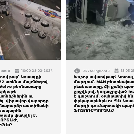
10:00 28-02-2024
15:03 
դիտում
35740 դիտում
տովթար՝ Կոտայքի
Խոշոր ավտովթար՝ Կոտայ
22 տոննա մայոնեզով
մարզում. MAN բետոնախա
Volvo բեռնատարը
բեռնատարը, մի քանի պտո
 երկաթե
շրջվելով, կողաշրջված հ
տնեշներին ու
է դաշտում. օպերատիվ են
ել. վիրավոր վարորդը
փրկարարներն ու ՊԾ Կոտ
մենաբարձր աստիճանի
մարզի գումարտակի պարե
անապարհն
ՖՈՏՈՌԵՊՈՐՏԱԺ
յամբ փակվել է.
ՈՐՏԱԺ,
ՒԹԵՐ