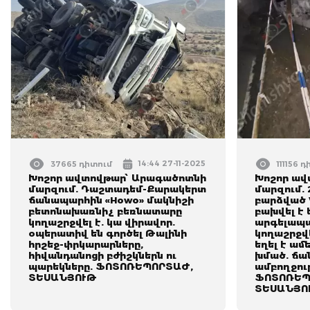
14:44 27-11-2025
37665 դիտում
111156 
Խոշոր ավտովթար՝ Արագածոտնի
Խոշոր ավ
մարզում. Դաշտադեմ-Քարակերտ
մարզում. 
ճանապարհին «Howo» մակնիշի
բարձված 
բետոնախառնիչ բեռնատարը
բախվել է
կողաշրջվել է. կա վիրավոր.
արգելապա
օպերատիվ են գործել Թալինի
կողաշրջվ
հրշեջ-փրկարարները,
եղել է ա
հիվանդանոցի բժիշկներն ու
խմած. ճ
պարեկները. ՖՈՏՈՌԵՊՈՐՏԱԺ,
ամբողջութ
ՏԵՍԱՆՅՈՒԹ
ՖՈՏՈՌԵՊ
ՏԵՍԱՆՅՈ