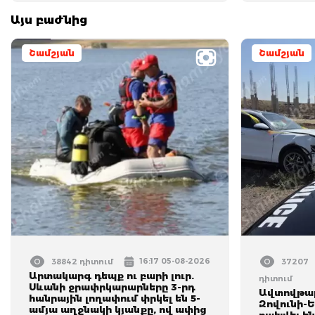
Այս բաժնից
Շամշյան
Շամշյան
16:17 05-08-2026
38842 դիտում
37207
Արտակարգ դեպք ու բարի լուր.
դիտում
Սևանի ջրափրկարարները 3-րդ
Ավտովթար
հանրային լողափում փրկել են 5-
Զովունի-
ամյա աղջնակի կյանքը, ով ափից
բախվել են