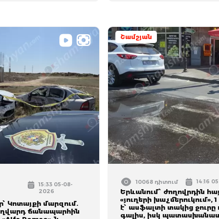
Շամշյան
14:16 0
10068 դիտում
15:33 05-08-
2026
Երևանում՝ ժողովրդին հա
«յուղերի խաչմերուկում», 
՝ Կոտայքի մարզում.
է՝ ասֆալտի տակից ջուրը 
Եղվարդ ճանապարհին
գալիս, իսկ պատասխանատ
 «Alfa Romeo»-ն