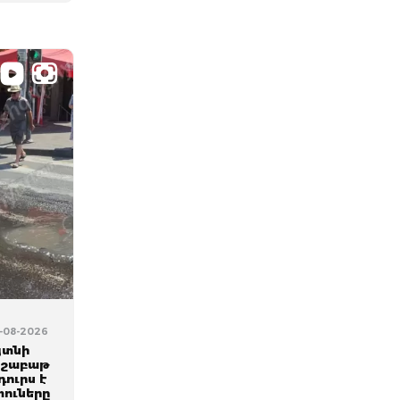
5-08-2026
յտնի
1 շաբաթ
դուրս է
ուները