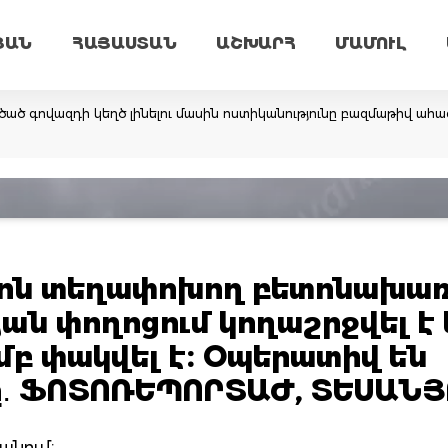
ՅԱՆ
ՀԱՅԱՍՏԱՆ
ԱՇԽԱՐՀ
ՄԱՄՈՒԼ
ածած գովազդի կեղծ լինելու մասին ոստիկանությունը բազմաթիվ ահա
տոն տեղափոխող բետոնախա
ան փողոցում կողաշրջվել է 
բ փակվել է։ Օպերատիվ են
ը․ ՖՈՏՈՌԵՊՈՐՏԱԺ, ՏԵՍԱՆ
ևանում։