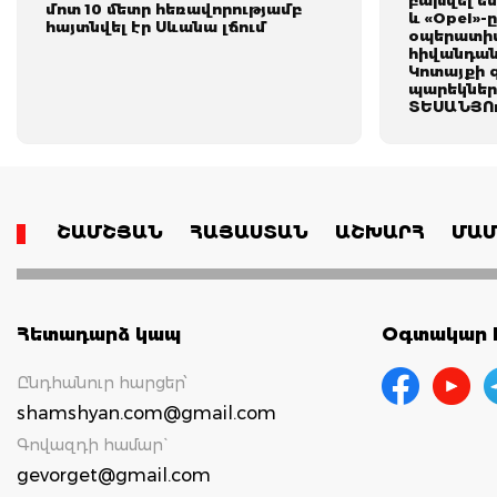
մոտ 10 մետր հեռավորությամբ
և «Opel»-
հայտնվել էր Սևանա լճում
օպերատիվ
հիվանդան
Կոտայքի 
պարեկներ
ՏԵՍԱՆՅՈ
ՇԱՄՇՅԱՆ
ՀԱՅԱՍՏԱՆ
ԱՇԽԱՐՀ
ՄԱՄ
Հետադարձ կապ
Օգտակար հ
Ընդհանուր հարցեր՝
shamshyan.com@gmail.com
Գովազդի համար`
gevorget@gmail.com