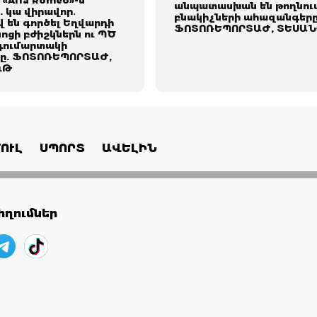
անպատասխան են թողնու
ը. կա վիրավոր․
բնակիչների ահազանգերը
 են գործել Եղվարդի
ՖՈՏՈՌԵՊՈՐՏԱԺ, ՏԵՍԱՆ
ոցի բժիշկներն ու ՊԾ
գումարտակի
ը. ՖՈՏՈՌԵՊՈՐՏԱԺ,
ւԹ
ՈՒԼ
ՍՊՈՐՏ
ԱՎԵԼԻՆ
ղումներ