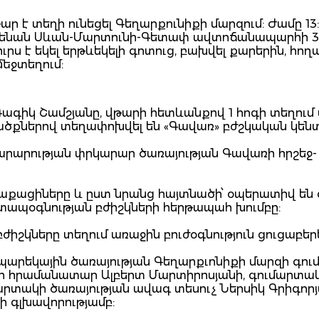
թար է տեղի ունեցել Գեղարքունիքի մարզում: Ժամը 13:
մեքենան Սևան-Մարտունի-Գետափ ավտոճանապարհի 3
ս է եկել երթևեկելի գոտուց, բախվել քարերին, հող
մեջտեղում:
Գագիկ Շամշյանը, վթարի հետևանքով 1 հոգի տեղում
ածքներով տեղափոխվել են «Գավառ» բժշկական կեն
խարարության փրկարար ծառայության Գավառի հրշեջ-
աքացիները և ըստ նրանց հայտնածի՝ օպերատիվ են 
ապօգնության բժիշկների հերթապահ խումբը:
իշկները տեղում առաջին բուժօգնություն ցուցաբերե
 պարեկային ծառայության Գեղարքւոնիքի մարզի գո
կի հրամանատար Ալբերտ Մարտիրոսյանի, գումարտա
րտակի ծառայության ավագ տեսուչ Ներսիկ Գրիգորյ
 գլխավորությամբ: