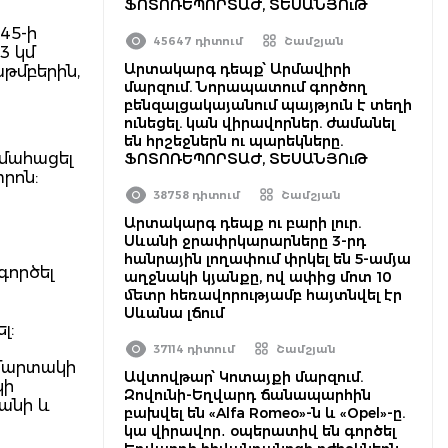
ՖՈՏՈՌԵՊՈՐՏԱԺ, ՏԵՍԱՆՅՈւԹ
45-ի
45647 դիտում
Շամշյան
3 կմ
Արտակարգ դեպք՝ Արմավիրի
աթմբերին,
մարզում. Նորապատում գործող
բենզալցակայանում պայթյուն է տեղի
ունեցել. կան վիրավորներ. ժամանել
են հրշեջներն ու պարեկները.
 մահացել
ՖՈՏՈՌԵՊՈՐՏԱԺ, ՏԵՍԱՆՅՈւԹ
տրոն:
38758 դիտում
Շամշյան
Արտակարգ դեպք ու բարի լուր.
Սևանի ջրափրկարարները 3-րդ
հանրային լողափում փրկել են 5-ամյա
գործել
աղջնակի կյանքը, ով ափից մոտ 10
մետր հեռավորությամբ հայտնվել էր
Սևանա լճում
լ:
37114 դիտում
Շամշյան
ւմարտակի
Ավտովթար՝ Կոտայքի մարզում.
կի
Զովունի-Եղվարդ ճանապարհին
անի և
բախվել են «Alfa Romeo»-ն և «Opel»-ը.
կա վիրավոր․ օպերատիվ են գործել