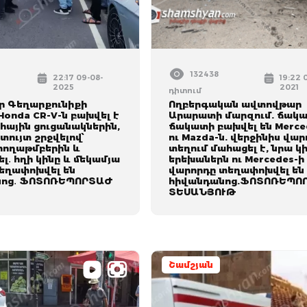
132438
22:17 09-08-
19:22 
2025
2021
դիտում
 Գեղարքունիքի
Ողբերգական ավտովթար
Honda CR-V-ն բախվել է
Արարատի մարզում. ճակ
ային ցուցանակներին,
ճակատի բախվել են Merce
տույտ շրջվելով՝
ու Mazda-ն. վերջինիս վա
 հողաթմբերին և
տեղում մահացել է, նրա կի
լ․ հղի կինը և մեկամյա
երեխաներն ու Mercedes-ի
եղափոխվել են
վարորդը տեղափոխվել են
նոց․ ՖՈՏՈՌԵՊՈՐՏԱԺ
հիվանդանոց.ՖՈՏՈՌԵՊՈ
ՏԵՍԱՆՅՈՒԹ
Շամշյան