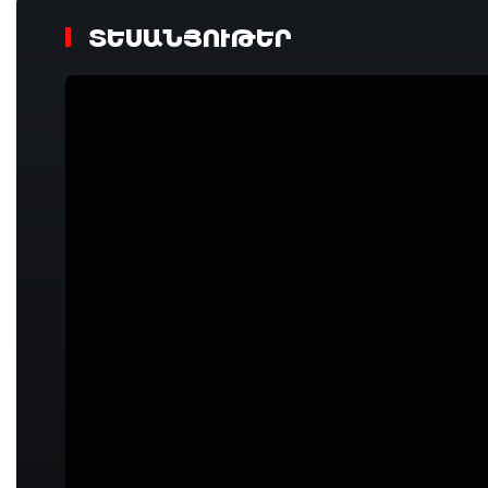
ՏԵՍԱՆՅՈՒԹԵՐ