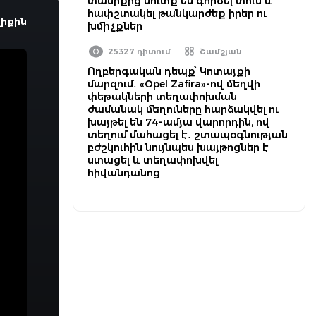
տանիքից մուտք են գործել տուն և
հափշտակել թանկարժեք իրեր ու
իքին
խմիչքներ
25327 դիտում
Շամշյան
Ողբերգական դեպք՝ Կոտայքի
մարզում․ «Opel Zafira»-ով մեղվի
փեթակների տեղափոխման
ժամանակ մեղուները հարձակվել ու
խայթել են 74-ամյա վարորդին, ով
տեղում մահացել է․ շտապօգնության
բժշկուհին նույնպես խայթոցներ է
ստացել և տեղափոխվել
հիվանդանոց