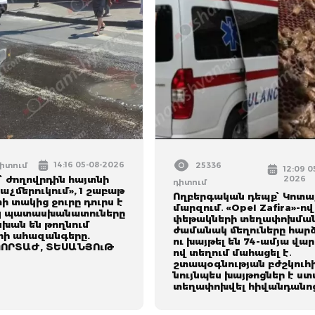
14:16 05-08-2026
դիտում
25336
12:09 0
՝ ժողովրդին հայտնի
2026
դիտում
խաչմերուկում», 1 շաբաթ
Ողբերգական դեպք՝ Կոտա
ի տակից ջուրը դուրս է
մարզում․ «Opel Zafira»-ո
սկ պատասխանատուները
փեթակների տեղափոխմա
ան են թողնում
ժամանակ մեղուները հար
րի ահազանգերը.
ու խայթել են 74-ամյա վար
ՈՐՏԱԺ, ՏԵՍԱՆՅՈւԹ
ով տեղում մահացել է․
շտապօգնության բժշկուհ
նույնպես խայթոցներ է ստ
տեղափոխվել հիվանդանո