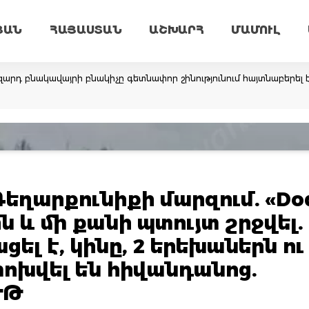
ՅԱՆ
ՀԱՅԱՍՏԱՆ
ԱՇԽԱՐՀ
ՄԱՄՈՒԼ
արդ բնակավայրի բնակիչը գետնափոր շինությունում հայտնաբերել 
եղարքունիքի մարզում. «Do
ին և մի քանի պտույտ շրջվել.
ել է, կինը, 2 երեխաներն ու
խվել են հիվանդանոց.
ՒԹ