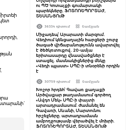
Եղվարդի հիվանդանոցի բժիշկներն
ու ՊԾ Կոտայքի գումարտակի
պարեկները. ՖՈՏՈՌԵՊՈՐՏԱԺ,
միրտեի
ՏԵՍԱՆՅՈւԹ
 պետ
36334 դիտում
Շամշյան
Միջադեպ՝ Արարատի մարզում․
արորդի,
Վեդիում կենցաղային հարցերի շուրջ
ծագած վիճաբանությունն ավարտվել
է ծեծկռտուքով․ 20-ամյա
թյան
երիտասարդը վնասվածքներ է
ստացել․ մասնակիցներից մեկը
«Վեդի պլաստ» ՍՊԸ-ի տնօրենի որդին
,
է
30759 դիտում
Շամշյան
Խոշոր հրդեհ՝ Գավառ քաղաքի
Արծվաքար թաղամասում գործող
նրա
«Ավդո Մեկ» ՍՊԸ-ի փայտի
ատարանի`
արտադրամասում. ժամանել են
Գավառի, Սևանի, Մարտունու
հրշեջները. արտադրամասն
ամբողջությամբ վերածվել է մոխրի.
ՖՈՏՈՌԵՊՈՐՏԱԺ, ՏԵՍԱՆՅՈւԹ