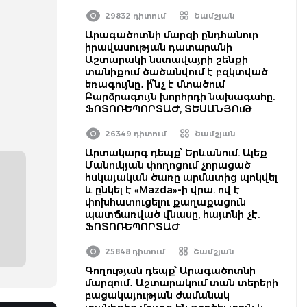
29832 դիտում
Շամշյան
Արագածոտնի մարզի ընդհանուր
իրավասության դատարանի
Աշտարակի նստավայրի շենքի
տանիքում ծածանվում է բզկտված
եռագույնը․ ի՞նչ է մտածում
Բարձրագույն խորհրդի նախագահը.
ՖՈՏՈՌԵՊՈՐՏԱԺ, ՏԵՍԱՆՅՈւԹ
26349 դիտում
Շամշյան
Արտակարգ դեպք՝ Երևանում. Ալեք
Մանուկյան փողոցում չորացած
հսկայական ծառը արմատից պոկվել
և ընկել է «Mazda»-ի վրա. ով է
փոխհատուցելու քաղաքացուն
պատճառված վնասը, հայտնի չէ.
ՖՈՏՈՌԵՊՈՐՏԱԺ
25848 դիտում
Շամշյան
Գողության դեպք՝ Արագածոտնի
մարզում․ Աշտարակում տան տերերի
բացակայության ժամանակ