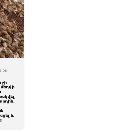
5-08-
յքի
վ մեղվի
ն
ձակվել
որդին,
ին
ացել և
ց