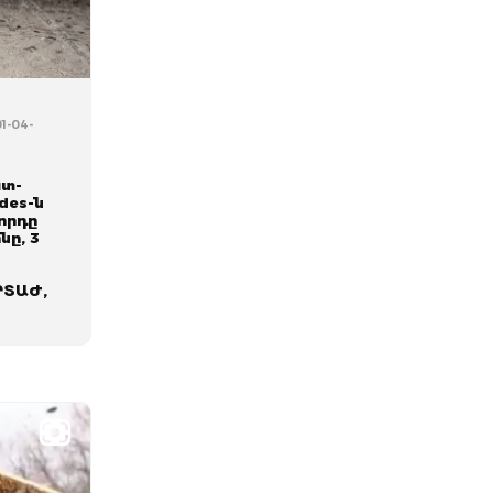
01-04-
ատ-
des-ն
րորդը
նը, 3
ՐՏԱԺ,