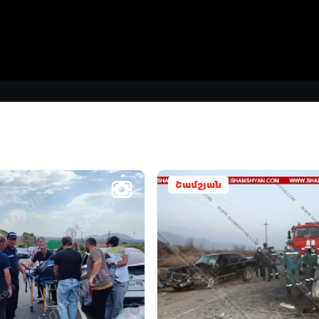
Շամշյան