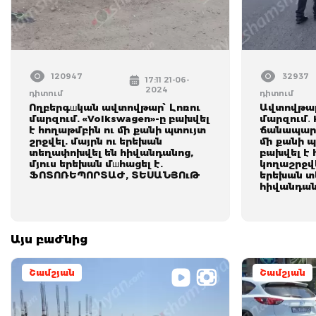
120947
32937
17:11 21-06-
2024
դիտում
դիտում
Ողբերգшկան ավտովթար՝ Լոռու
Ավտովթար
մարզում. «Volkswagen»-ը բախվել
մարզում․ 
է հողաթմբին ու մի քանի պտույտ
ճանապարհ
շրջվել. մայրն ու երեխան
մի քանի պ
տեղափոխվել են հիվանդանոց,
բախվել է
մյուս երեխան մшհացել է.
կողաշրջվե
ՖՈՏՈՌԵՊՈՐՏԱԺ, ՏԵՍԱՆՅՈւԹ
երեխան տ
հիվանդա
Այս բաժնից
Շամշյան
Շամշյան