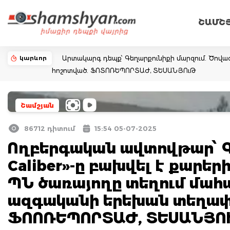
ՇԱՄՇ
կարևոր
Արտակարգ դեպք՝ Գեղարքունիքի մարզում. Ծովազ
հոշոտված. ՖՈՏՈՌԵՊՈՐՏԱԺ, ՏԵՍԱՆՅՈւԹ
Շամշյան
86712 դիտում
15:54 05-07-2025
Ողբերգական ավտովթար՝ Գ
Caliber»-ը բախվել է քարեր
ՊՆ ծառայողը տեղում մահաց
ազգականի երեխան տեղափո
ՖՈՈՌԵՊՈՐՏԱԺ, ՏԵՍԱՆՅՈ