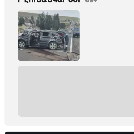
ԼՈՒՍԱՆԿԱՐՆԵՐ
69+