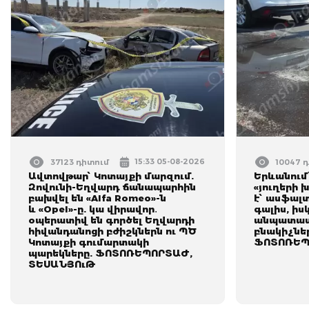
15:33 05-08-2026
37123 դիտում
10047 
Ավտովթար՝ Կոտայքի մարզում.
Երևանում
Զովունի-Եղվարդ ճանապարհին
«յուղերի 
բախվել են «Alfa Romeo»-ն
է՝ ասֆալտ
և «Opel»-ը. կա վիրավոր․
գալիս, ի
օպերատիվ են գործել Եղվարդի
անպատասխ
հիվանդանոցի բժիշկներն ու ՊԾ
բնակիչնե
Կոտայքի գումարտակի
ՖՈՏՈՌԵՊ
պարեկները. ՖՈՏՈՌԵՊՈՐՏԱԺ,
ՏԵՍԱՆՅՈւԹ