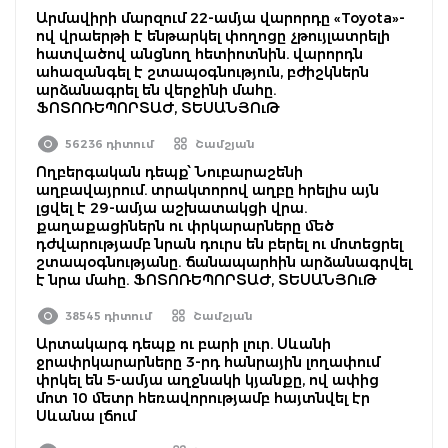
Արմավիրի մարզում 22-ամյա վարորդը «Toyota»-
ով վրաերթի է ենթարկել փողոցը չթույլատրելի
հատվածով անցնող հետիոտնին. վարորդն
ահազանգել է շտապօգնություն, բժիշկներն
արձանագրել են վերջինի մահը.
ՖՈՏՈՌԵՊՈՐՏԱԺ, ՏԵՍԱՆՅՈւԹ
56236 դիտում
Շամշյան
Ողբերգական դեպք՝ Նուբարաշենի
աղբավայրում. տրակտորով աղբը հրելիս այն
լցվել է 29-ամյա աշխատակցի վրա.
քաղաքացիներն ու փրկարարները մեծ
դժվարությամբ նրան դուրս են բերել ու մոտեցրել
շտապօգնությանը. ճանապարհին արձանագրվել
է նրա մահը. ՖՈՏՈՌԵՊՈՐՏԱԺ, ՏԵՍԱՆՅՈւԹ
38545 դիտում
Շամշյան
Արտակարգ դեպք ու բարի լուր. Սևանի
ջրափրկարարները 3-րդ հանրային լողափում
փրկել են 5-ամյա աղջնակի կյանքը, ով ափից
մոտ 10 մետր հեռավորությամբ հայտնվել էր
Սևանա լճում