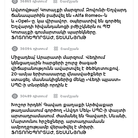
36865 դիտում
Շամշյան
Ավտովթար՝ Կոտայքի մարզում. Զովունի-Եղվարդ
ճանապարհին բախվել են «Alfa Romeo»-ն
և «Opel»-ը. կա վիրավոր․ օպերատիվ են գործել
Եղվարդի հիվանդանոցի բժիշկներն ու ՊԾ
Կոտայքի գումարտակի պարեկները.
ՖՈՏՈՌԵՊՈՐՏԱԺ, ՏԵՍԱՆՅՈւԹ
36094 դիտում
Շամշյան
Միջադեպ՝ Արարատի մարզում․ Վեդիում
կենցաղային հարցերի շուրջ ծագած
վիճաբանությունն ավարտվել է ծեծկռտուքով․
20-ամյա երիտասարդը վնասվածքներ է
ստացել․ մասնակիցներից մեկը «Վեդի պլաստ»
ՍՊԸ-ի տնօրենի որդին է
30489 դիտում
Շամշյան
Խոշոր հրդեհ՝ Գավառ քաղաքի Արծվաքար
թաղամասում գործող «Ավդո Մեկ» ՍՊԸ-ի փայտի
արտադրամասում. ժամանել են Գավառի, Սևանի,
Մարտունու հրշեջները. արտադրամասն
ամբողջությամբ վերածվել է մոխրի.
ՖՈՏՈՌԵՊՈՐՏԱԺ, ՏԵՍԱՆՅՈւԹ