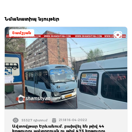
Նմանատիպ նյութեր
Շամշյան
21:18 16-04-2022
55327 դիտում
Ավտովթար Երևանում. բախվել են թիվ 44
երթուղու ավտոբուսն ու թիվ 473 երթուղու