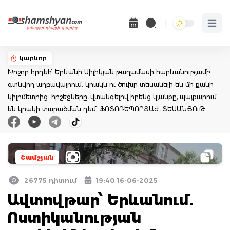
Open 
կարևոր
Խոշոր հրդեհ՝ Երևանի Սիլիկյան թաղամասի հարևանությամբ
գտնվող աղբավայրում. կրակն ու ծուխը տեսանելի են մի քանի
կիլոմետրից. հրշեջները, վտանգելով իրենց կյանքը, պայքարում
են կրակի տարածման դեմ. ՖՈՏՈՌԵՊՈՐՏԱԺ, ՏԵՍԱՆՅՈւԹ
Շամշյան
26775 դիտում
19:40 16-06-2025
Ավտովթար՝ Երևանում.
Ոստիկանության