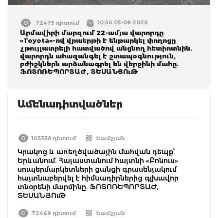
10:56 05-08-2026
72475 դիտում
Արմավիրի մարզում 22-ամյա վարորդը
«Toyota»-ով վրաերթի է ենթարկել փողոցը
չթույլատրելի հատվածով անցնող հետիոտնին.
վարորդն ահազանգել է շտապօգնություն,
բժիշկներն արձանագրել են վերջինի մահը.
ՖՈՏՈՌԵՊՈՐՏԱԺ, ՏԵՍԱՆՅՈւԹ
Ամենադիտվածներ
103358 դիտում
Շամշյան
Կրակոց և առեղծվածային մահվան դեպք՝
Երևանում. Հայաստանում հայտնի «Բոնուս»
սուպերմարկետների ցանցի գրասենյակում
հայտնաբերվել է հիմնադիրներից գլխավոր
տնօրենի մարմինը. ՖՈՏՈՌԵՊՈՐՏԱԺ,
ՏԵՍԱՆՅՈւԹ
72469 դիտում
Շամշյան