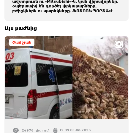
ավտոբուսն ու «Mitsubishi»-ն. կան վիրավորներ.
օպերատիվ են գործել փրկարարները,
բժիշկներն ու պարեկները. ՖՈՏՈՌԵՊՈՐՏԱԺ
Այս բաժնից
Շամշյան
12:09 05-08-2026
24976 դիտում