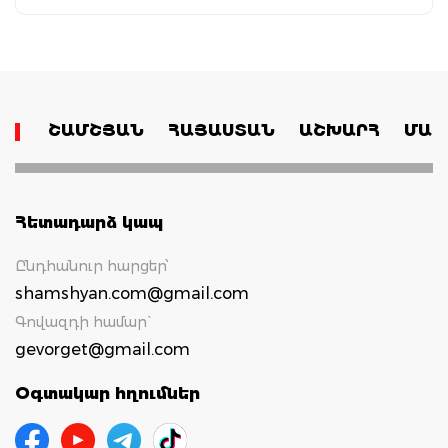
ՇԱՄՇՅԱՆ
ՀԱՅԱՍՏԱՆ
ԱՇԽԱՐՀ
ՄԱՄ
Հետադարձ կապ
Ընդհանուր հարցեր՝
shamshyan.com@gmail.com
Գովազդի համար`
gevorget@gmail.com
Օգտակար հղումներ