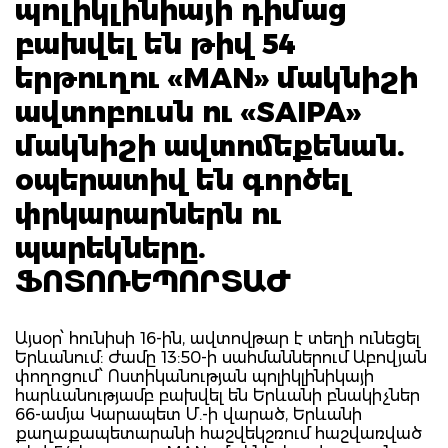
պոլիկլինիայի դիմաց
բախվել են թիվ 54
երթուղու «MAN» մակնիշի
ավտոբուսն ու «SAIPA»
մակնիշի ավտոմեքենան.
օպերատիվ են գործել
փրկարարներն ու
պարեկները.
ՖՈՏՈՌԵՊՈՐՏԱԺ
Այսօր՝ հունիսի 16-ին, ավտովթար է տեղի ունեցել
Երևանում: Ժամը 13:50-ի սահմաններում Աբովյան
փողոցում՝ Ոստիկանության պոլիկլինիկայի
հարևանությամբ բախվել են Երևանի բնակիչներ
66-ամյա Կարապետ Մ.-ի վարած, Երևանի
քաղաքապետարանի հաշվեկշռում հաշվառված