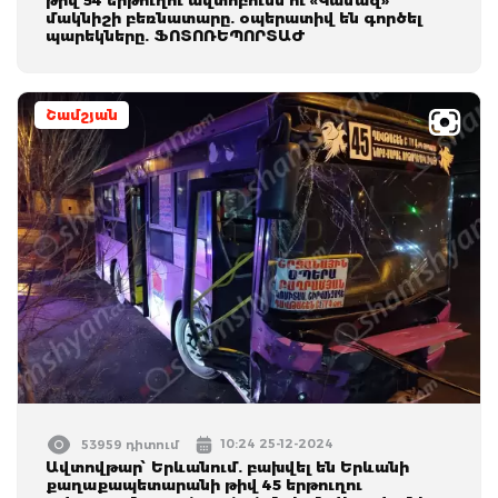
մակնիշի բեռնատարը. օպերատիվ են գործել
պարեկները. ՖՈՏՈՌԵՊՈՐՏԱԺ
Շամշյան
10:24 25-12-2024
53959 դիտում
Ավտովթար՝ Երևանում. բախվել են Երևանի
քաղաքապետարանի թիվ 45 երթուղու