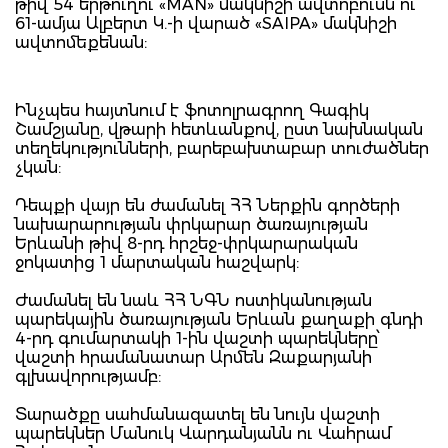
թիվ 54 երթուղու «MAN» մակնիշի ավտոբուսն ու
61-ամյա Ալբերտ Կ.-ի վարած «SAIPA» մակնիշի
ավտոմեքենան:
Ինչպես հայտնում է ֆոտոլրագրող Գագիկ
Շամշյանը, վթարի հետևանքով, ըստ նախնական
տեղեկությունների, բարեբախտաբար տուժածներ
չկան:
Դեպքի վայր են ժամանել ՀՀ Ներքին գործերի
նախարարության փրկարար ծառայության
Երևանի թիվ 8-րդ հրշեջ-փրկարարական
ջոկատից 1 մարտական հաշվարկ:
Ժամանել են նաև ՀՀ ՆԳՆ ոստիկանության
պարեկային ծառայության Երևան քաղաքի գնդի
4-րդ գումարտակի 1-ին վաշտի պարեկները՝
վաշտի հրամանատար Արմեն Զաքարյանի
գլխավորությամբ:
Տարածքը սահմանազատել են նույն վաշտի
պարեկներ Մանուկ Վարդանյանն ու Վահրամ