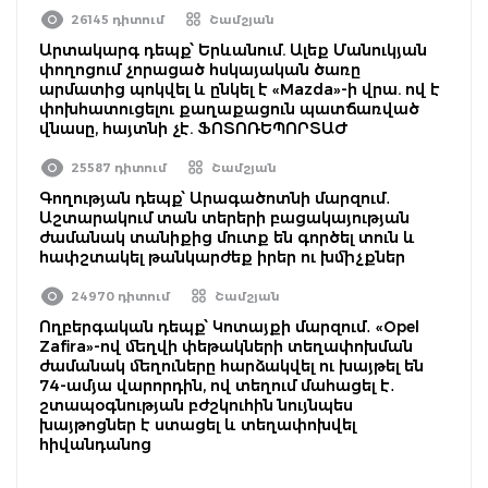
26145 դիտում
Շամշյան
Արտակարգ դեպք՝ Երևանում. Ալեք Մանուկյան
փողոցում չորացած հսկայական ծառը
արմատից պոկվել և ընկել է «Mazda»-ի վրա. ով է
փոխհատուցելու քաղաքացուն պատճառված
վնասը, հայտնի չէ. ՖՈՏՈՌԵՊՈՐՏԱԺ
25587 դիտում
Շամշյան
Գողության դեպք՝ Արագածոտնի մարզում․
Աշտարակում տան տերերի բացակայության
ժամանակ տանիքից մուտք են գործել տուն և
հափշտակել թանկարժեք իրեր ու խմիչքներ
24970 դիտում
Շամշյան
Ողբերգական դեպք՝ Կոտայքի մարզում․ «Opel
Zafira»-ով մեղվի փեթակների տեղափոխման
ժամանակ մեղուները հարձակվել ու խայթել են
74-ամյա վարորդին, ով տեղում մահացել է․
շտապօգնության բժշկուհին նույնպես
խայթոցներ է ստացել և տեղափոխվել
հիվանդանոց