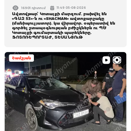
11:49 05-08-2026
16901 դիտում
Ավտովթար՝ Կոտայքի մարզում. բախվել են
«ԳԱԶ 53»-ն ու «SHACMAN» ավտոքարշակը
(մանիպուլյատոր). կա վիրավոր. օպերատիվ են
գործել շտապօգնության բժիշկներն ու ՊԾ
Կոտայքի գումարտակի պարեկները.
ՖՈՏՈՌԵՊՈՐՏԱԺ, ՏԵՍԱՆՅՈւԹ
Շամշյան