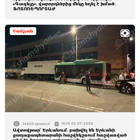
«Գազելը». վարորդներից մեկը եղել է խմած.
ՖՈՏՈՌԵՊՈՐՏԱԺ
Շամշյան
16:16 03-07-2026
14603 դիտում
Ավտովթար՝ Երևանում. բախվել են Երևանի
քաղաքապետարանի հաշվեկշռում հաշվառված
թիվ 54 երթուղու ավտոբուսն ու «Կամազ»