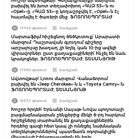
Խոշոր ավտովթար՝ Գեղարքունիքի մարզում.
բախվել են խոտ տեղափոխող «ԳԱԶ 53»-ն ու
«Opel»-ը. «ԳԱԶ 53»-ը կողաշրջվել է, «Opel»-ն էլ
հայտնվել է ծառերի մեջ. ՖՈՏՈՌԵՊՈՐՏԱԺ
17743 դիտում
Շամշյան
Մարտաֆիլմ հիշեցնող ծեծկռտուք՝ Արարատի
մարզում. Դաշտավան գյուղում գիշերը
արշալույսը խաղաղ չի եղել. կան 10-ից ավելի
վիրավորներ. ըստ քաղաքացիների՝ հնչել են նաև
կրակոցներ. ՖՈՏՈՌԵՊՈՐՏԱԺ, ՏԵՍԱՆՅՈՒԹ
17300 դիտում
Շամշյան
Ավտովթար՝ Լոռու մարզում․ Վանաձորում
բախվել են «Jeep Cherokee»-ն և «Toyota Camry»-ն․
ՖՈՏՈՌԵՊՈՐՏԱԺ, ՏԵՍԱՆՅՈւԹ
16577 դիտում
Շամշյան
Խոշոր հրդեհ՝ Երևանի Սայաթ-Նովա պողոտայի
բազմաբնակարան շենքերից մեկի 8-րդ հարկում.
հրշեջները տարհանել են քաղաքացիներին.
հրդեհը գազի հետ կապ չի ունեցել. նախնական
տեղեկություններով՝ պատճառն օդորակիչին
միացված էլեկտրալարերն են եղել.