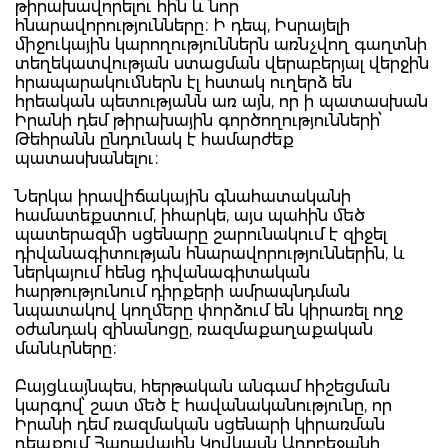
թիրախավորելու հին և նոր
հնարավորությունները։ Ի դեպ, Իսրայելի
միջուկային կարողություններն առնչվող գաղտնի
տեղեկատվության ստացման վերաբերյալ վերջին
հրապարակումներն էլ հստակ ուղերձ են
հրեական պետությանն առ այն, որ ի պատասխան
Իրանի դեմ թիրախային գործողությունների՝
Թեհրանն ընդունակ է համարժեք
պատասխանելու։
Ներկա իրավիճակային գնահատականի
համատեքստում, իհարկե, այս պահին մեծ
պատերազմի սցենարը շարունակում է զիջել
դիվանագիտության հնարավորություններին, և
ներկայում հենց դիվանագիտական
հարթությունում դիրքերի ամրապնդման
նպատակով կողմերը փորձում են կիրառել ողջ
օժանդակ զինանոցը, ռազմաքաղաքական
մանևրները։
Բայցևայնպես, հերթական անգամ հիշեցման
կարգով՝ շատ մեծ է հավանականությունը, որ
Իրանի դեմ ռազմական սցենարի կիրառման
դեպքում Հարավային Կովկասն Ադրբեջանի