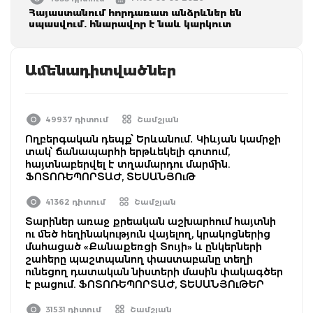
Հայաստանում հորդառատ անձրևներ են
սպասվում. հնարավոր է նաև կարկուտ
Ամենադիտվածներ
49937 դիտում
Շամշյան
Ողբերգական դեպք՝ Երևանում․ Կիևյան կամրջի
տակ՝ ճանապարհի երթևեկելի գոտում,
հայտնաբերվել է տղամարդու մարմին.
ՖՈՏՈՌԵՊՈՐՏԱԺ, ՏԵՍԱՆՅՈւԹ
41362 դիտում
Շամշյան
Տարիներ առաջ քրեական աշխարհում հայտնի
ու մեծ հեղինակություն վայելող, կրակոցներից
մահացած «Քանաքեռցի Տույի» և ընկերների
շահերը պաշտպանող փաստաբանը տեղի
ունեցող դատական նիստերի մասին փակագծեր
է բացում. ՖՈՏՈՌԵՊՈՐՏԱԺ, ՏԵՍԱՆՅՈւԹԵՐ
31531 դիտում
Շամշյան