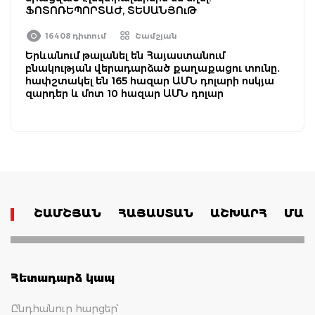
ՖՈՏՈՌԵՊՈՐՏԱԺ, ՏԵՍԱՆՅՈւԹ
16408 դիտում
Շամշյան
Երևանում թալանել են Հայաստանում
բնակության վերադարձած քաղաքացու տունը․
հափշտակել են 165 հազար ԱՄՆ դոլարի ոսկյա
զարդեր և մոտ 10 հազար ԱՄՆ դոլար
ՇԱՄՇՅԱՆ
ՀԱՅԱՍՏԱՆ
ԱՇԽԱՐՀ
ՄԱՄ
Հետադարձ կապ
Ընդհանուր հարցեր՝