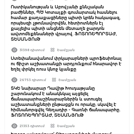
Ոստիկանության և Աբովյանի քննչական
բաժիններ, ՊԾ Կոտայքի գումարտակ հասնելու
համար քաղաքացիները պիտի կրեն հակագազ,
որպեսզի չթունավորվեն, հետիոտներն էլ
քայլելիս պիտի անցնեն մետաղե ջարդոն
ավտոմեքենաների վրայով. ՖՈՏՈՌԵՊՈՐՏԱԺ,
ՏԵՍԱՆՅՈւԹ
31398 դիտում
Շամշյան
Ստեփանավանում փրկարարների պրոֆեսիոնալ
ու ճիշտ աշխատանքի արդյունքում հնարավոր է
եղել փրկել ռուս կնոջ կյանքը
26753 դիտում
Շամշյան
ՏԿԵ նախարար Դավիթ Խուդաթյանը
շարունակում է անակնկալ այցելել
ճանապարհաշինարարներին և ստուգել
աշխատանքների ընթացքն ու որակը. սկսվել է
հիմնանորգվել Գեղադիր - Գառնի ճանապարհը.
ՖՈՏՈՌԵՊՈՐՏԱԺ, ՏԵՍԱՆՅՈւԹ
21353 դիտում
Շամշյան