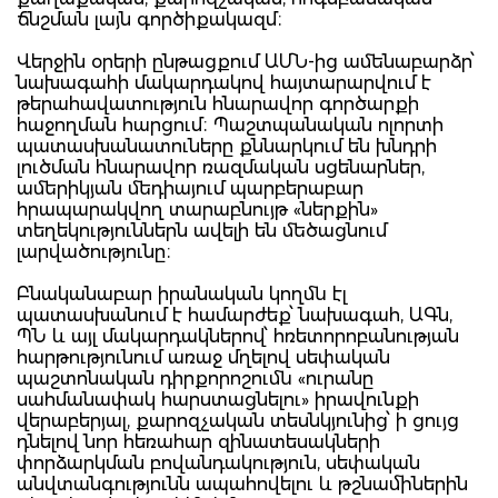
ճնշման լայն գործիքակազմ։
Վերջին օրերի ընթացքում ԱՄՆ-ից ամենաբարձր՝
նախագահի մակարդակով հայտարարվում է
թերահավատություն հնարավոր գործարքի
հաջողման հարցում։ Պաշտպանական ոլորտի
պատասխանատուները քննարկում են խնդրի
լուծման հնարավոր ռազմական սցենարներ,
ամերիկյան մեդիայում պարբերաբար
հրապարակվող տարաբնույթ «ներքին»
տեղեկություններն ավելի են մեծացնում
լարվածությունը։
Բնականաբար իրանական կողմն էլ
պատասխանում է համարժեք՝ նախագահ, ԱԳն,
ՊՆ և այլ մակարդակներով՝ հռետորոբանության
հարթությունում առաջ մղելով սեփական
պաշտոնական դիրքորոշումն «ուրանը
սահմանափակ հարստացնելու» իրավունքի
վերաբերյալ, քարոզչական տեսնկյունից՝ ի ցույց
դնելով նոր հեռահար զինատեսակների
փորձարկման բովանդակություն, սեփական
անվտանգությունն ապահովելու և թշնամիներին